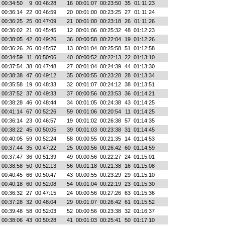
00:34:50
9
00:46:28
16
00:01:07
00:23:50
35
01:11:23
00:36:14
22
00:46:59
20
00:01:00
00:23:25
27
01:11:24
00:36:25
25
00:47:09
21
00:01:00
00:23:18
26
01:11:26
00:36:02
21
00:45:45
12
00:01:06
00:25:32
48
01:12:23
00:38:05
42
00:49:26
36
00:00:58
00:22:04
19
01:12:26
00:36:26
26
00:45:57
13
00:01:04
00:25:58
51
01:12:58
00:34:59
11
00:50:06
40
00:00:52
00:22:13
22
01:13:10
00:37:54
38
00:47:48
27
00:01:04
00:24:39
44
01:13:30
00:38:38
47
00:49:12
35
00:00:55
00:23:28
28
01:13:34
00:35:58
19
00:48:33
32
00:01:07
00:24:12
38
01:13:51
00:37:52
37
00:49:33
37
00:00:56
00:23:53
36
01:14:21
00:38:28
46
00:48:44
34
00:01:05
00:24:38
43
01:14:25
00:41:14
67
00:52:26
59
00:01:06
00:20:54
11
01:14:25
00:36:14
23
00:46:57
19
00:01:02
00:26:38
57
01:14:35
00:38:22
45
00:50:05
39
00:01:03
00:23:38
31
01:14:45
00:40:05
59
00:52:24
58
00:00:55
00:21:35
14
01:14:53
00:37:44
35
00:47:22
25
00:00:56
00:26:42
60
01:14:59
00:37:47
36
00:51:39
49
00:00:56
00:22:27
24
01:15:01
00:38:58
50
00:52:13
56
00:01:18
00:21:38
16
01:15:08
00:40:45
66
00:50:47
43
00:00:55
00:23:29
29
01:15:10
00:40:18
60
00:52:08
54
00:01:04
00:22:19
23
01:15:30
00:36:32
27
00:47:15
24
00:00:56
00:27:26
63
01:15:36
00:37:28
32
00:48:04
29
00:01:07
00:26:42
61
01:15:52
00:39:48
58
00:52:03
52
00:00:56
00:23:38
32
01:16:37
00:38:06
43
00:50:28
41
00:01:03
00:25:41
50
01:17:10