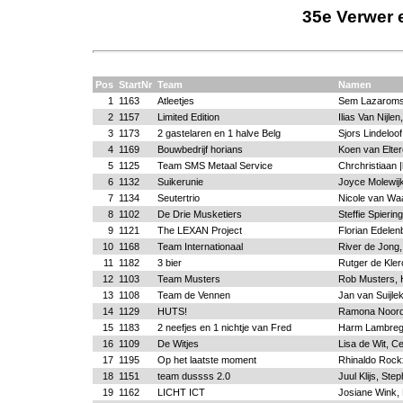
35e Verwer 
Pos
StartNr
Team
Namen
1
1163
Atleetjes
Sem Lazaroms,
2
1157
Limited Edition
Ilias Van Nijl
3
1173
2 gastelaren en 1 halve Belg
Sjors Lindeloo
4
1169
Bouwbedrijf horians
Koen van Elte
5
1125
Team SMS Metaal Service
Chrchristiaan 
6
1132
Suikerunie
Joyce Molewij
7
1134
Seutertrio
Nicole van Wa
8
1102
De Drie Musketiers
Steffie Spieri
9
1121
The LEXAN Project
Florian Edelen
10
1168
Team Internationaal
River de Jong,
11
1182
3 bier
Rutger de Kler
12
1103
Team Musters
Rob Musters, 
13
1108
Team de Vennen
Jan van Suijle
14
1129
HUTS!
Ramona Noord
15
1183
2 neefjes en 1 nichtje van Fred
Harm Lambregt
16
1109
De Witjes
Lisa de Wit, C
17
1195
Op het laatste moment
Rhinaldo Rockx
18
1151
team dussss 2.0
Juul Klijs, St
19
1162
LICHT ICT
Josiane Wink,