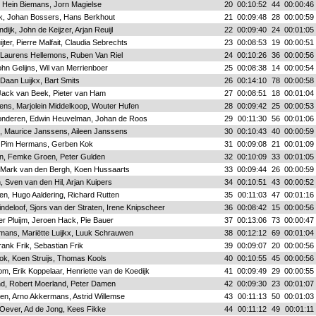
 Hein Biemans, Jorn Magielse
20
00:10:52
44
00:00:46
jk, Johan Bossers, Hans Berkhout
21
00:09:48
28
00:00:59
dijk, John de Keijzer, Arjan Reuijl
22
00:09:40
24
00:01:05
ter, Pierre Malfait, Claudia Sebrechts
23
00:08:53
19
00:00:51
 Laurens Hellemons, Ruben Van Riel
24
00:10:26
36
00:00:56
ohn Gelijns, Wil van Merrienboer
25
00:08:38
14
00:00:54
 Daan Luijkx, Bart Smits
26
00:14:10
78
00:00:58
Jack van Beek, Pieter van Ham
27
00:08:51
18
00:01:04
lens, Marjolein Middelkoop, Wouter Hufen
28
00:09:42
25
00:00:53
onderen, Edwin Heuvelman, Johan de Roos
29
00:11:30
56
00:01:06
, Maurice Janssens, Aileen Janssens
30
00:10:43
40
00:00:59
 Pim Hermans, Gerben Kok
31
00:09:08
21
00:01:09
in, Femke Groen, Peter Gulden
32
00:10:09
33
00:01:05
, Mark van den Bergh, Koen Hussaarts
33
00:09:44
26
00:00:59
 Sven van den Hil, Arjan Kuipers
34
00:10:51
43
00:00:52
n, Hugo Aaldering, Richard Rutten
35
00:11:03
47
00:01:16
indeloof, Sjors van der Straten, Irene Knipscheer
36
00:08:42
15
00:00:56
 Pluijm, Jeroen Hack, Pie Bauer
37
00:13:06
73
00:00:47
mans, Mariëtte Luijkx, Luuk Schrauwen
38
00:12:12
69
00:01:04
rank Frik, Sebastian Frik
39
00:09:07
20
00:00:56
ok, Koen Struijs, Thomas Kools
40
00:10:55
45
00:00:56
om, Erik Koppelaar, Henriette van de Koedijk
41
00:09:49
29
00:00:55
nd, Robert Moerland, Peter Damen
42
00:09:30
23
00:01:07
en, Arno Akkermans, Astrid Willemse
43
00:11:13
50
00:01:03
Oever, Ad de Jong, Kees Fikke
44
00:11:12
49
00:01:11