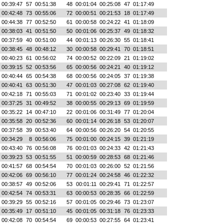
00:39:47
57
00:51:38
48
00:01:04
00:25:08
47
01:17:49
00:42:48
73
00:55:06
72
00:00:51
00:21:53
18
01:17:49
00:44:38
77
00:52:50
61
00:00:58
00:24:22
41
01:18:09
00:38:03
41
00:51:50
50
00:01:06
00:25:37
49
01:18:32
00:37:59
40
00:51:00
44
00:01:13
00:26:30
55
01:18:41
00:38:45
48
00:48:12
30
00:00:58
00:29:41
70
01:18:51
00:40:23
61
00:56:02
74
00:00:52
00:22:09
21
01:19:02
00:39:15
52
00:53:56
65
00:00:56
00:24:21
40
01:19:12
00:40:44
65
00:54:38
68
00:00:56
00:24:05
37
01:19:38
00:40:41
63
00:51:30
47
00:01:03
00:27:08
62
01:19:40
00:42:18
71
00:55:03
71
00:01:02
00:23:40
33
01:19:44
00:37:25
31
00:49:52
38
00:00:55
00:29:13
69
01:19:59
00:35:22
14
00:47:10
22
00:01:06
00:31:49
77
01:20:04
00:35:58
20
00:52:36
60
00:01:14
00:26:18
53
01:20:07
00:37:58
39
00:53:40
64
00:00:56
00:26:20
54
01:20:55
00:34:29
8
00:56:06
75
00:01:00
00:24:15
39
01:21:19
00:43:40
76
00:56:08
76
00:01:03
00:24:33
42
01:21:43
00:39:23
53
00:51:55
51
00:00:59
00:28:53
68
01:21:46
00:41:57
68
00:54:54
70
00:01:03
00:26:00
52
01:21:56
00:42:06
69
00:56:10
77
00:01:24
00:24:58
46
01:22:32
00:38:57
49
00:52:06
53
00:01:11
00:29:41
71
01:22:57
00:42:54
74
00:53:31
63
00:00:53
00:28:35
66
01:22:59
00:39:29
55
00:52:16
57
00:01:05
00:29:46
73
01:23:07
00:35:49
17
00:51:10
45
00:01:05
00:31:18
76
01:23:33
00:42:08
70
00:54:54
69
00:00:53
00:27:55
64
01:23:41