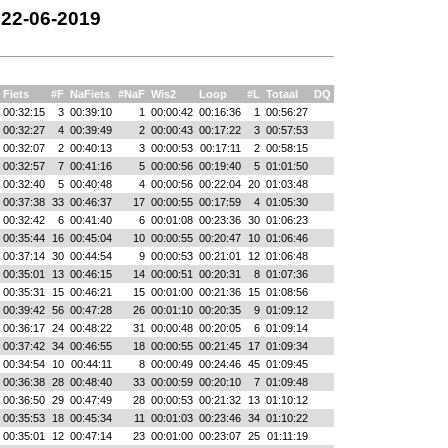
 22-06-2019
Fiets
#F
NaFiets
#NaF
Wis2
Loop
#L
Totaal
DQ
00:32:15
3
00:39:10
1
00:00:42
00:16:36
1
00:56:27
00:32:27
4
00:39:49
2
00:00:43
00:17:22
3
00:57:53
00:32:07
2
00:40:13
3
00:00:53
00:17:11
2
00:58:15
00:32:57
7
00:41:16
5
00:00:56
00:19:40
5
01:01:50
00:32:40
5
00:40:48
4
00:00:56
00:22:04
20
01:03:48
00:37:38
33
00:46:37
17
00:00:55
00:17:59
4
01:05:30
00:32:42
6
00:41:40
6
00:01:08
00:23:36
30
01:06:23
00:35:44
16
00:45:04
10
00:00:55
00:20:47
10
01:06:46
00:37:14
30
00:44:54
9
00:00:53
00:21:01
12
01:06:48
00:35:01
13
00:46:15
14
00:00:51
00:20:31
8
01:07:36
00:35:31
15
00:46:21
15
00:01:00
00:21:36
15
01:08:56
00:39:42
56
00:47:28
26
00:01:10
00:20:35
9
01:09:12
00:36:17
24
00:48:22
31
00:00:48
00:20:05
6
01:09:14
00:37:42
34
00:46:55
18
00:00:55
00:21:45
17
01:09:34
00:34:54
10
00:44:11
8
00:00:49
00:24:46
45
01:09:45
00:36:38
28
00:48:40
33
00:00:59
00:20:10
7
01:09:48
00:36:50
29
00:47:49
28
00:00:53
00:21:32
13
01:10:12
00:35:53
18
00:45:34
11
00:01:03
00:23:46
34
01:10:22
00:35:01
12
00:47:14
23
00:01:00
00:23:07
25
01:11:19