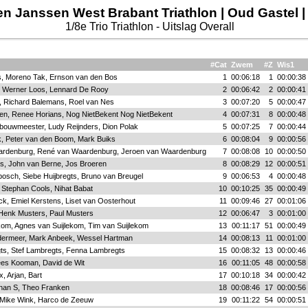
en Janssen West Brabant Triathlon | Oud Gastel |
1/8e Trio Triathlon - Uitslag Overall
#Cat
Zwem
#Z
Wis1
 Moreno Tak, Ernson van den Bos
1
00:06:18
1
00:00:38
en, Werner Loos, Lennard De Rooy
2
00:06:42
2
00:00:41
f, Richard Balemans, Roel van Nes
3
00:07:20
5
00:00:47
ren, Renee Horians, Nog NietBekent Nog NietBekent
4
00:07:31
8
00:00:48
|bouwmeester, Ludy Reijnders, Dion Polak
5
00:07:25
7
00:00:44
k, Peter van den Boom, Mark Buiks
6
00:08:04
9
00:00:56
ardenburg, René van Waardenburg, Jeroen van Waardenburg
7
00:08:08
10
00:00:50
ngs, John van Berne, Jos Broeren
8
00:08:29
12
00:00:51
bosch, Siebe Huijbregts, Bruno van Breugel
9
00:06:53
4
00:00:48
 Stephan Cools, Nihat Babat
10
00:10:25
35
00:00:49
ck, Emiel Kerstens, Liset van Oosterhout
11
00:09:46
27
00:01:06
Henk Musters, Paul Musters
12
00:06:47
3
00:01:00
kom, Agnes van Suijlekom, Tim van Suijlekom
13
00:11:17
51
00:00:49
ermeer, Mark Anbeek, Wessel Hartman
14
00:08:13
11
00:01:00
s, Stef Lambregts, Fenna Lambregts
15
00:08:32
13
00:00:46
ees Kooman, David de Wit
16
00:11:05
48
00:00:58
, Arjan, Bart
17
00:10:18
34
00:00:42
ephan S, Theo Franken
18
00:08:46
17
00:00:56
 Mike Wink, Harco de Zeeuw
19
00:11:22
54
00:00:51