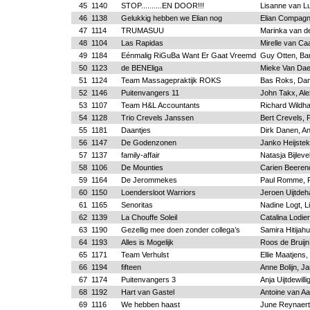
45
1140
STOP..........EN DOOR!!!
Lisanne van L
46
1138
Gelukkig hebben we Elian nog
Elian Compagn
47
1114
TRUMASUU
Marinka van d
48
1104
Las Rapidas
Mirelle van Ca
49
1184
Eénmalig RiGuBa Want Er Gaat Vreemd
Guy Otten, Bar
50
1123
de BENEliga
Mieke Van Dael
51
1124
Team Massagepraktijk ROKS
Bas Roks, Dani
52
1146
Puitenvangers 11
John Takx, Ale
53
1107
Team H&L Accountants
Richard Wildh
54
1128
Trio Crevels Janssen
Bert Crevels, 
55
1181
Daantjes
Dirk Danen, A
56
1147
De Godenzonen
Janko Heijstek
57
1137
family-affair
Natasja Bijleve
58
1106
De Mounties
Carien Beeren
59
1164
De Jerommekes
Paul Romme, P
60
1150
Loendersloot Warriors
Jeroen Uijtde
61
1165
Senoritas
Nadine Logt, L
62
1139
La Chouffe Soleil
Catalina Lodie
63
1190
Gezellig mee doen zonder collega’s
Samira Hitijah
64
1193
Alles is Mogelijk
Roos de Bruijn
65
1171
Team Verhulst
Ellie Maatjens,
66
1194
fifteen
Anne Bolijn, J
67
1174
Puitenvangers 3
Anja Uijtdewilli
68
1192
Hart van Gastel
Antoine van Aal
69
1116
We hebben haast
June Reynaert