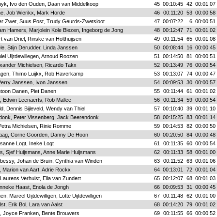
uyk, Ivo den Ouden, Daan van Middelkoop
45
00:10:45
42
00:01:07
e, Job Wierikx, Mark Horde
46
00:11:20
53
00:00:58
er Zwet, Suus Post, Trudy Geurds-Zwetsloot
47
00:07:22
6
00:00:51
am Hamers, Marjolein Kole Biezen, Ingeborg de Jong
48
00:12:47
71
00:01:02
t van Driel, Rinske van Holthuijsen
49
00:11:54
65
00:01:08
e, Stijn Derudder, Linda Janssen
50
00:08:44
16
00:00:45
el Uijtdewillegen, Arnoud Roozen
51
00:14:50
81
00:00:51
xander Michielsen, Ricardo Takx
52
00:13:49
76
00:00:54
agen, Thimo Luijkx, Rob Haverkamp
53
00:13:07
74
00:00:47
Perry Janssen, Ivon Janssen
54
00:09:53
30
00:00:57
ntoon Danen, Piet Danen
55
00:11:44
61
00:01:02
, Edwin Leenaerts, Rob Mallee
56
00:11:34
59
00:00:54
ld, Dennis Bijleveld, Wendy van Thiel
57
00:10:40
39
00:01:10
donk, Peter Vissenberg, Jack Beerendonk
58
00:15:25
83
00:01:14
etra Michielsen, Rinie Romme
59
00:14:53
82
00:00:50
haag, Corne Goorden, Danny De Hoon
60
00:20:50
84
00:00:48
isanne Logt, Ineke Logt
61
00:11:35
60
00:00:54
rs, Sjef Huijsmans, Anne Marie Huijsmans
62
00:11:33
58
00:01:00
ubessy, Johan de Bruin, Cynthia van Winden
63
00:11:52
63
00:01:06
, Marion van Aart, Adrie Rockx
64
00:13:01
72
00:01:04
 Laurens Verhulst, Ella van Zundert
65
00:12:07
68
00:01:03
anneke Haast, Enola de Jongh
66
00:09:53
31
00:00:45
gen, Marcel Uijtdewilligen, Lotte Uijtdewilligen
67
00:11:48
62
00:01:00
st, Erik Bol, Lara van Aalst
68
00:14:20
79
00:01:02
, Joyce Franken, Bente Brouwers
69
00:11:55
66
00:00:52