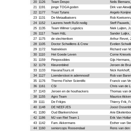
20
1126
Team Despo
Nelis Biemans,
21
1191
jonge TOGA goden
Dirk van Alewi
22
1177
Trust Tytans
Angelo Konijnen
23
1131
De Metaalbatsers
Rob Koetsenruij
24
1152
Laurens heeft RuSt nodig
Steff Pauwels,
25
1135
Team Wilmer Logistics
Niek Luijten, J
26
1117
Team H&L
Sander Luijkx,
27
1175
de slechteriken
Arthur Revet, 
28
1105
Doctor Schwillens & Crew
Evelien Schwil
29
1172
Natnekken
Richard van V
30
1110
Het Goede Leven
Corne Kriesels
31
1159
Pimpossibles
Gijs Hermans,
32
1179
Kleurenblind
Jeroen de Bru
33
1133
HavanaTours.nl
Nick Kerkhoff
34
1127
Loendersloot in ademnood!
Rob van Baren,
35
1176
Thermo Fisher Scientific
Franck van Vee
36
1161
CSI
Chris van de L
37
1143
Jeroen en de houthackers
Thomas van der
38
1155
Agro Team
Maurice Akker
39
1111
De Frikjes
Thierry Frik, F
40
1148
DE NEEFJES
Joost Ossenbl
41
1180
Oud Blankershove
Arie Eikelenbo
42
1186
MJ van Riel Team 1
Erik Van Holla
43
1142
Fam. Akkermans
Esther van Ste
44
1160
seniorcops Roosendaal
Rens van den 