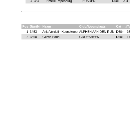
4
3341
Emelie Papenburg
LEUSDEN
D50+
204
Pos
StartNr
Naam
Club/Woonplaats
Cat
#T
1
3453
Anja Verduijn-Koenekoop
ALPHEN AAN DEN RIJN
D60+
1
2
3360
Gerda Sollie
GROESBEEK
D60+
1