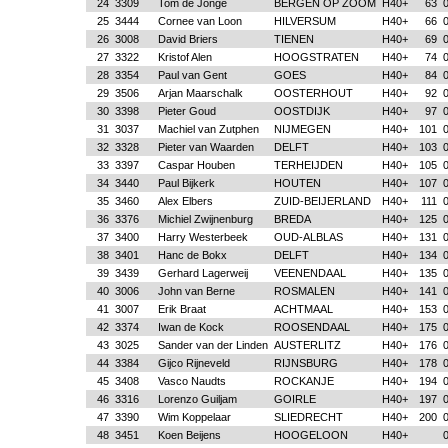
24
3309
Tom de Jonge
BERGEN OP ZOOM
H40+
63
0
25
3444
Cornee van Loon
HILVERSUM
H40+
66
0
26
3008
David Briers
TIENEN
H40+
69
0
27
3322
Kristof Alen
HOOGSTRATEN
H40+
74
0
28
3354
Paul van Gent
GOES
H40+
84
0
29
3506
Arjan Maarschalk
OOSTERHOUT
H40+
92
0
30
3398
Pieter Goud
OOSTDIJK
H40+
97
0
31
3037
Machiel van Zutphen
NIJMEGEN
H40+
101
0
32
3328
Pieter van Waarden
DELFT
H40+
103
0
33
3397
Caspar Houben
TERHEIJDEN
H40+
105
0
34
3440
Paul Bijkerk
HOUTEN
H40+
107
0
35
3460
Alex Elbers
ZUID-BEIJERLAND
H40+
111
0
36
3376
Michiel Zwijnenburg
BREDA
H40+
125
0
37
3400
Harry Westerbeek
OUD-ALBLAS
H40+
131
0
38
3401
Hanc de Bokx
DELFT
H40+
134
0
39
3439
Gerhard Lagerweij
VEENENDAAL
H40+
135
0
40
3006
John van Berne
ROSMALEN
H40+
141
0
41
3007
Erik Braat
ACHTMAAL
H40+
153
0
42
3374
Iwan de Kock
ROOSENDAAL
H40+
175
0
43
3025
Sander van der Linden
AUSTERLITZ
H40+
176
0
44
3384
Gijco Rijneveld
RIJNSBURG
H40+
178
0
45
3408
Vasco Naudts
ROCKANJE
H40+
194
0
46
3316
Lorenzo Guiljam
GOIRLE
H40+
197
0
47
3390
Wim Koppelaar
SLIEDRECHT
H40+
200
0
48
3451
Koen Beijens
HOOGELOON
H40+
0