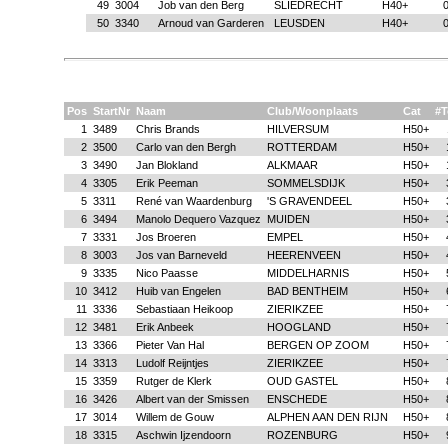
49
3004
Job van den Berg
SLIEDRECHT
H40+
0
50
3340
Arnoud van Garderen
LEUSDEN
H40+
0
Pos
StartNr
Naam
Club/Woonplaats
Cat
#T
1
3489
Chris Brands
HILVERSUM
H50+
2
3500
Carlo van den Bergh
ROTTERDAM
H50+
3
3490
Jan Blokland
ALKMAAR
H50+
4
3305
Erik Peeman
SOMMELSDIJK
H50+
5
3311
René van Waardenburg
'S GRAVENDEEL
H50+
6
3494
Manolo Dequero Vazquez
MUIDEN
H50+
7
3331
Jos Broeren
EMPEL
H50+
8
3003
Jos van Barneveld
HEERENVEEN
H50+
9
3335
Nico Paasse
MIDDELHARNIS
H50+
10
3412
Huib van Engelen
BAD BENTHEIM
H50+
11
3336
Sebastiaan Heikoop
ZIERIKZEE
H50+
12
3481
Erik Anbeek
HOOGLAND
H50+
13
3366
Pieter Van Hal
BERGEN OP ZOOM
H50+
14
3313
Ludolf Reijntjes
ZIERIKZEE
H50+
15
3359
Rutger de Klerk
OUD GASTEL
H50+
16
3426
Albert van der Smissen
ENSCHEDE
H50+
17
3014
Willem de Gouw
ALPHEN AAN DEN RIJN
H50+
18
3315
Aschwin Ijzendoorn
ROZENBURG
H50+