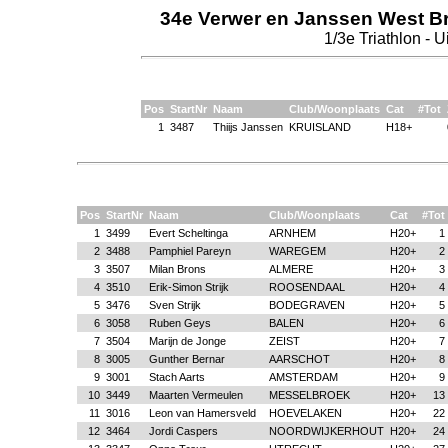
34e Verwer en Janssen West Bra
1/3e Triathlon - 
Pos
StartNr
Naam
Club/Woonplaats
Cat
#Tot
1
3487
Thiijs Janssen
KRUISLAND
H18+
Pos
StartNr
Naam
Club/Woonplaats
Cat
#Tot
1
3499
Evert Scheltinga
ARNHEM
H20+
1
2
3488
Pamphiel Pareyn
WAREGEM
H20+
2
3
3507
Milan Brons
ALMERE
H20+
3
4
3510
Erik-Simon Strijk
ROOSENDAAL
H20+
4
5
3476
Sven Strijk
BODEGRAVEN
H20+
5
6
3058
Ruben Geys
BALEN
H20+
6
7
3504
Marijn de Jonge
ZEIST
H20+
7
8
3005
Gunther Bernar
AARSCHOT
H20+
8
9
3001
Stach Aarts
AMSTERDAM
H20+
9
10
3449
Maarten Vermeulen
MESSELBROEK
H20+
13
11
3016
Leon van Hamersveld
HOEVELAKEN
H20+
22
12
3464
Jordi Caspers
NOORDWIJKERHOUT
H20+
24