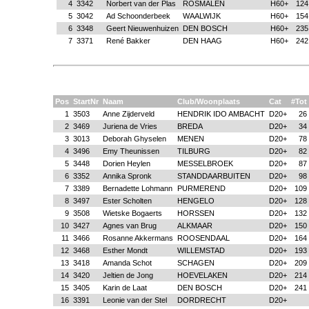
4
3342
Norbert van der Plas
ROSMALEN
H60+
124
5
3042
Ad Schoonderbeek
WAALWIJK
H60+
154
6
3348
Geert Nieuwenhuizen
DEN BOSCH
H60+
235
7
3371
René Bakker
DEN HAAG
H60+
242
Pos
StartNr
Naam
Club/Woonplaats
Cat
#Tot
1
3503
Anne Zijderveld
HENDRIK IDO AMBACHT
D20+
26
2
3469
Juriena de Vries
BREDA
D20+
34
3
3013
Deborah Ghyselen
MENEN
D20+
78
4
3496
Emy Theunissen
TILBURG
D20+
82
5
3448
Dorien Heylen
MESSELBROEK
D20+
87
6
3352
Annika Spronk
STANDDAARBUITEN
D20+
98
7
3389
Bernadette Lohmann
PURMEREND
D20+
109
8
3497
Ester Scholten
HENGELO
D20+
128
9
3508
Wietske Bogaerts
HORSSEN
D20+
132
10
3427
Agnes van Brug
ALKMAAR
D20+
150
11
3466
Rosanne Akkermans
ROOSENDAAL
D20+
164
12
3468
Esther Mondt
WILLEMSTAD
D20+
193
13
3418
Amanda Schot
SCHAGEN
D20+
209
14
3420
Jeltien de Jong
HOEVELAKEN
D20+
214
15
3405
Karin de Laat
DEN BOSCH
D20+
241
16
3391
Leonie van der Stel
DORDRECHT
D20+