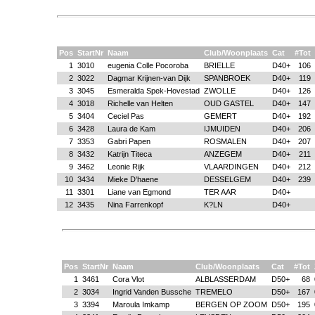
Pos
StartNr
Naam
Club/Woonplaats
Cat
#Tot
1
3010
eugenia Colle Pocoroba
BRIELLE
D40+
106
2
3022
Dagmar Krijnen-van Dijk
SPANBROEK
D40+
119
3
3045
Esmeralda Spek-Hovestad
ZWOLLE
D40+
126
4
3018
Richelle van Helten
OUD GASTEL
D40+
147
5
3404
Ceciel Pas
GEMERT
D40+
192
6
3428
Laura de Kam
IJMUIDEN
D40+
206
7
3353
Gabri Papen
ROSMALEN
D40+
207
8
3432
Katrijn Titeca
ANZEGEM
D40+
211
9
3462
Leonie Rijk
VLAARDINGEN
D40+
212
10
3434
Mieke D'haene
DESSELGEM
D40+
239
11
3301
Liane van Egmond
TER AAR
D40+
12
3435
Nina Farrenkopf
K?LN
D40+
Pos
StartNr
Naam
Club/Woonplaats
Cat
#Tot
1
3461
Cora Vlot
ALBLASSERDAM
D50+
68
2
3034
Ingrid Vanden Bussche
TREMELO
D50+
167
3
3394
Maroula Imkamp
BERGEN OP ZOOM
D50+
195