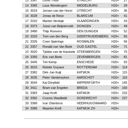
13
3347
Onno Treur
UTRECHT
H20+
27
14
3385
Lous Wondergem
MIDDELBURG
H20+
28
15
3019
Jeroen van der Horst
UTRECHT
H20+
36
16
3028
Jonas de Rese
BLARICUM
H20+
41
17
3310
Marten Verduijn
VLAARDINGEN
H20+
43
18
3373
Joost van Beijsterveld
DONGEN
H20+
49
19
3480
Thijs Roovers
DEN DUNGEN
H20+
52
20
3333
Tom van den Berg
GEERTRUIDENBERG
H20+
55
21
3326
Coen Spierings
ROSMALEN
H20+
56
22
3357
Ronald van Van Beek
OUD GASTEL
H20+
71
23
3020
Tjebbe van de Kasteele
STEENBERGEN
H20+
75
24
3356
Eric van Beek
ZEVENBERGEN
H20+
81
25
3445
Tim Kemp
ENSCHEDE
H20+
93
26
3015
Reinier Guyaux
ROTTERDAM
H20+
114
27
3382
Dirk-Jan Kuijt
KATWIJK
H20+
115
28
3035
Peter Vandereyken
AARSCHOT
H20+
116
29
3044
Kai Dörpfeld
WIPPERFÜRTH
H20+
145
30
3411
Bram van Engelen
BREDA
H20+
160
31
3383
Jaap Kreft
KATWIJK
H20+
233
32
3392
Cosmo Vloedbeld
DORDRECHT
H20+
237
33
3368
Ivar Ottenbros
HEERHUGOWAARD
H20+
34
3386
Maarten Kreft
KATWIJK ZH
H20+