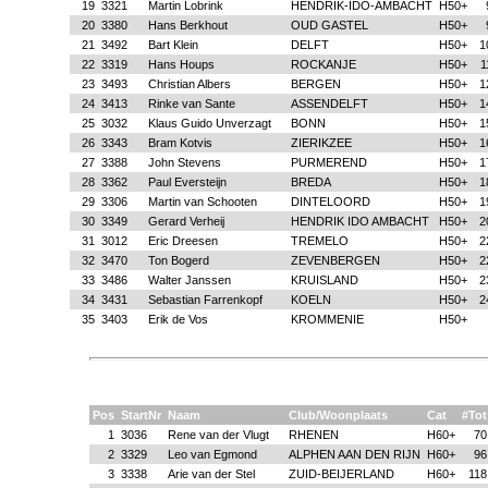
19
3321
Martin Lobrink
HENDRIK-IDO-AMBACHT
H50+
20
3380
Hans Berkhout
OUD GASTEL
H50+
21
3492
Bart Klein
DELFT
H50+
1
22
3319
Hans Houps
ROCKANJE
H50+
1
23
3493
Christian Albers
BERGEN
H50+
1
24
3413
Rinke van Sante
ASSENDELFT
H50+
1
25
3032
Klaus Guido Unverzagt
BONN
H50+
1
26
3343
Bram Kotvis
ZIERIKZEE
H50+
1
27
3388
John Stevens
PURMEREND
H50+
1
28
3362
Paul Eversteijn
BREDA
H50+
1
29
3306
Martin van Schooten
DINTELOORD
H50+
1
30
3349
Gerard Verheij
HENDRIK IDO AMBACHT
H50+
2
31
3012
Eric Dreesen
TREMELO
H50+
2
32
3470
Ton Bogerd
ZEVENBERGEN
H50+
2
33
3486
Walter Janssen
KRUISLAND
H50+
2
34
3431
Sebastian Farrenkopf
KOELN
H50+
2
35
3403
Erik de Vos
KROMMENIE
H50+
Pos
StartNr
Naam
Club/Woonplaats
Cat
#Tot
1
3036
Rene van der Vlugt
RHENEN
H60+
70
2
3329
Leo van Egmond
ALPHEN AAN DEN RIJN
H60+
96
3
3338
Arie van der Stel
ZUID-BEIJERLAND
H60+
118