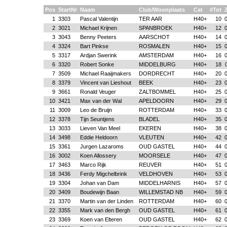
Pos
StartNr
Naam
Club/Woonplaats
Cat
#Tot
1
3303
Pascal Valentijn
TER AAR
H40+
10
0
2
3021
Michael Krijnen
SPANBROEK
H40+
12
0
3
3043
Benny Peeters
AARSCHOT
H40+
14
0
4
3324
Bart Pinkse
ROSMALEN
H40+
15
0
5
3317
Ardjan Swerink
AMSTERDAM
H40+
16
0
6
3320
Robert Sonke
MIDDELBURG
H40+
18
7
3509
Michael Raaijmakers
DORDRECHT
H40+
20
0
8
3379
Vincent van Lieshout
BEEK
H40+
23
0
9
3661
Ronald Veuger
ZALTBOMMEL
H40+
25
0
10
3421
Max van der Wal
APELDOORN
H40+
29
0
11
3009
Leo de Bruijn
ROTTERDAM
H40+
33
0
12
3378
Tijn Seuntjens
BLADEL
H40+
35
0
13
3033
Lieven Van Meel
EKEREN
H40+
38
0
14
3498
Eddie Heldoorn
VLEUTEN
H40+
42
0
15
3361
Jurgen Lazaroms
OUD GASTEL
H40+
44
0
16
3002
Koen Allossery
MOORSELE
H40+
47
0
17
3463
Marco Rijk
REUVER
H40+
51
0
18
3436
Ferdy Migchelbrink
VELDHOVEN
H40+
53
0
19
3304
Johan van Dam
MIDDELHARNIS
H40+
57
0
20
3409
Boudewijn Baan
WILLEMSTAD NB
H40+
59
0
21
3370
Martin van der Linden
ROTTERDAM
H40+
60
0
22
3355
Mark van den Bergh
OUD GASTEL
H40+
61
0
23
3369
Koen van Elteren
OUD GASTEL
H40+
62
0