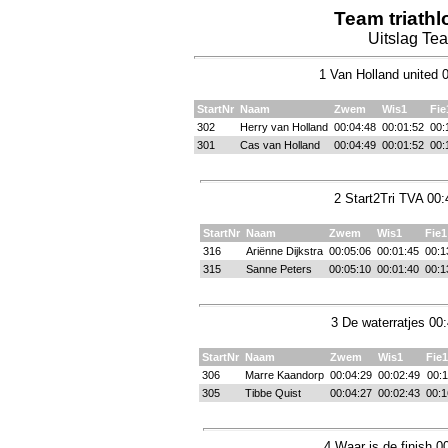
Team triath
Uitslag Te
1 Van Holland united 
StartNr
Naam
Zwem
Wis1
Fie
302
Herry van Holland
00:04:48
00:01:52
00:
301
Cas van Holland
00:04:49
00:01:52
00:
2 Start2Tri TVA 00:
StartNr
Naam
Zwem
Wis1
Fie1
316
Ariënne Dijkstra
00:05:06
00:01:45
00:1
315
Sanne Peters
00:05:10
00:01:40
00:1
3 De waterratjes 00
StartNr
Naam
Zwem
Wis1
Fie1
306
Marre Kaandorp
00:04:29
00:02:49
00:1
305
Tibbe Quist
00:04:27
00:02:43
00:1
4 Waar is de finish 