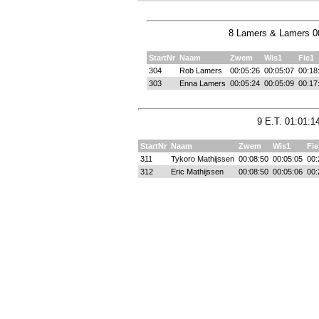
8 Lamers & Lamers 00
StartNr
Naam
Zwem
Wis1
Fie1
304
Rob Lamers
00:05:26
00:05:07
00:18
303
Enna Lamers
00:05:24
00:05:09
00:17
9 E.T. 01:01:1
StartNr
Naam
Zwem
Wis1
Fie
311
Tykoro Mathijssen
00:08:50
00:05:05
00:
312
Eric Mathijssen
00:08:50
00:05:06
00: