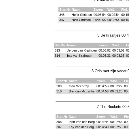
StartNr
Naam
Zwem
Wis1
Fie1
348
Henk Christen
00:06:54
00:02:54
00:15
347
Niek Christen
00:06:55
00:02:54
00:15
5 De kraaltjes 00:
StartNr
Naam
Zwem
Wis1
F
313
Jeroen van Kralingen
00:06:02
00:03:02
00
314
Inte van Kralingen
00:05:31
00:03:36
00
6 Odo met zijn vader 
StartNr
Naam
Zwem
Wis1
Fie
309
Odo Mccarthy
00:04:53
00:02:27
00:
310
Brendan Mccarthy
00:04:56
00:02:25
00:
7 The Rockets 00:5
StartNr
Naam
Zwem
Wis1
Fie
308
Pjotr van den Berg
00:04:44
00:02:54
00:
307
Fay van den Berg
00:04:40
00:02:59
00: