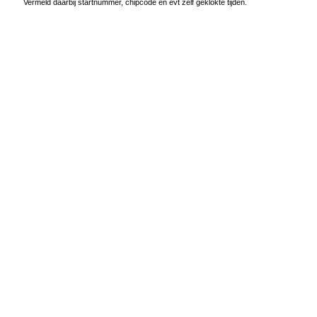
Vermeld daarbij startnummer, chipcode en evt zelf geklokte tijden.