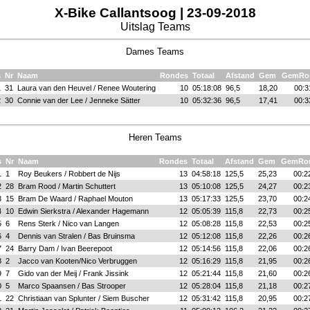
X-Bike Callantsoog | 23-09-2018
Uitslag Teams
Dames Teams
s
Nr
Naam
Rondes
Totaal
Afstand
Gem
GemRo
1
31
Laura van den Heuvel / Renee Woutering
10
05:18:08
96,5
18,20
00:3
2
30
Connie van der Lee / Jenneke Sätter
10
05:32:36
96,5
17,41
00:3
Heren Teams
s
Nr
Naam
Rondes
Totaal
Afstand
Gem
GemRo
1
1
Roy Beukers / Robbert de Nijs
13
04:58:18
125,5
25,23
00:2
2
28
Bram Rood / Martin Schuttert
13
05:10:08
125,5
24,27
00:2
3
15
Bram De Waard / Raphael Mouton
13
05:17:33
125,5
23,70
00:2
4
10
Edwin Sierkstra / Alexander Hagemann
12
05:05:39
115,8
22,73
00:2
5
6
Rens Sterk / Nico van Langen
12
05:08:28
115,8
22,53
00:2
6
4
Dennis van Stralen / Bas Bruinsma
12
05:12:08
115,8
22,26
00:2
7
24
Barry Dam / Ivan Beerepoot
12
05:14:56
115,8
22,06
00:2
8
2
Jacco van Kooten/Nico Verbruggen
12
05:16:29
115,8
21,95
00:2
9
7
Gido van der Meij / Frank Jissink
12
05:21:44
115,8
21,60
00:2
0
5
Marco Spaansen / Bas Strooper
12
05:28:04
115,8
21,18
00:2
1
22
Christiaan van Splunter / Siem Buscher
12
05:31:42
115,8
20,95
00:2