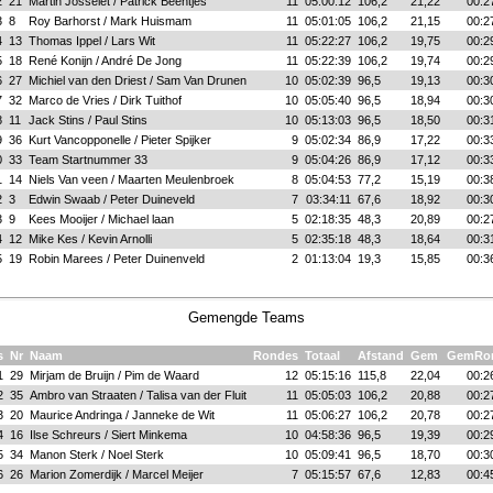
2
21
Martin Josselet / Patrick Beentjes
11
05:00:12
106,2
21,22
00:2
3
8
Roy Barhorst / Mark Huismam
11
05:01:05
106,2
21,15
00:2
4
13
Thomas Ippel / Lars Wit
11
05:22:27
106,2
19,75
00:2
5
18
René Konijn / André De Jong
11
05:22:39
106,2
19,74
00:2
6
27
Michiel van den Driest / Sam Van Drunen
10
05:02:39
96,5
19,13
00:3
7
32
Marco de Vries / Dirk Tuithof
10
05:05:40
96,5
18,94
00:3
8
11
Jack Stins / Paul Stins
10
05:13:03
96,5
18,50
00:3
9
36
Kurt Vancopponelle / Pieter Spijker
9
05:02:34
86,9
17,22
00:3
0
33
Team Startnummer 33
9
05:04:26
86,9
17,12
00:3
1
14
Niels Van veen / Maarten Meulenbroek
8
05:04:53
77,2
15,19
00:3
2
3
Edwin Swaab / Peter Duineveld
7
03:34:11
67,6
18,92
00:3
3
9
Kees Mooijer / Michael laan
5
02:18:35
48,3
20,89
00:2
4
12
Mike Kes / Kevin Arnolli
5
02:35:18
48,3
18,64
00:3
5
19
Robin Marees / Peter Duinenveld
2
01:13:04
19,3
15,85
00:3
Gemengde Teams
s
Nr
Naam
Rondes
Totaal
Afstand
Gem
GemRo
1
29
Mirjam de Bruijn / Pim de Waard
12
05:15:16
115,8
22,04
00:2
2
35
Ambro van Straaten / Talisa van der Fluit
11
05:05:03
106,2
20,88
00:2
3
20
Maurice Andringa / Janneke de Wit
11
05:06:27
106,2
20,78
00:2
4
16
Ilse Schreurs / Siert Minkema
10
04:58:36
96,5
19,39
00:2
5
34
Manon Sterk / Noel Sterk
10
05:09:41
96,5
18,70
00:3
6
26
Marion Zomerdijk / Marcel Meijer
7
05:15:57
67,6
12,83
00:4