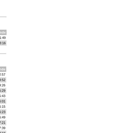
nde
1:49
3:16
nde
2:57
3:52
4:26
5:29
5:43
6:01
6:15
6:23
6:49
7:21
7:39