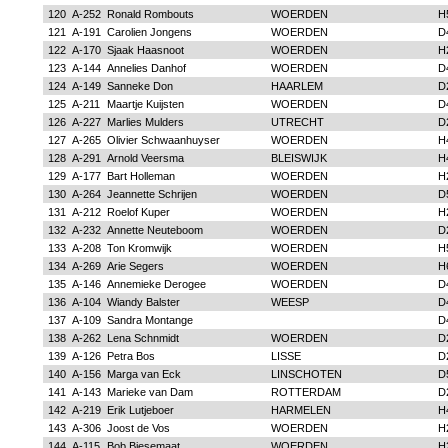
120
A-252
Ronald Rombouts
WOERDEN
H
121
A-191
Carolien Jongens
WOERDEN
D
122
A-170
Sjaak Haasnoot
WOERDEN
H
123
A-144
Annelies Danhof
WOERDEN
D
124
A-149
Sanneke Don
HAARLEM
D
125
A-211
Maartje Kuijsten
WOERDEN
D
126
A-227
Marlies Mulders
UTRECHT
D
127
A-265
Olivier Schwaanhuyser
WOERDEN
H
128
A-291
Arnold Veersma
BLEISWIJK
H
129
A-177
Bart Holleman
WOERDEN
H
130
A-264
Jeannette Schrijen
WOERDEN
D
131
A-212
Roelof Kuper
WOERDEN
H
132
A-232
Annette Neuteboom
WOERDEN
D
133
A-208
Ton Kromwijk
WOERDEN
H
134
A-269
Arie Segers
WOERDEN
H
135
A-146
Annemieke Derogee
WOERDEN
D
136
A-104
Wiandy Balster
WEESP
D
137
A-109
Sandra Montange
D
138
A-262
Lena Schnmidt
WOERDEN
D
139
A-126
Petra Bos
LISSE
D
140
A-156
Marga van Eck
LINSCHOTEN
D
141
A-143
Marieke van Dam
ROTTERDAM
D
142
A-219
Erik Lutjeboer
HARMELEN
H
143
A-306
Joost de Vos
WOERDEN
H
144
A-115
Bob Biesemaat
WOERDEN
H