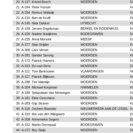
20
A-127
Kristel Bosch
WOERDEN
D
21
A-244
Peter Fortuin
H
22
A-294
Remco Veldwijk
WOERDEN
H
23
A-210
Bart de Kruiff
WOERDEN
H
24
A-145
Niek Dekker
UTRECHT
H
25
A-158
Jeroen Engelsman
BERKEL EN RODENRIJS
H
26
A-229
Nadine Naaijkens
BODEGRAVEN
D
27
A-225
Anna Morsink
WEESP
D
28
A-277
Stan Snijder
WOERDEN
H
29
A-300
Lars Vernet
WOERDEN
H
30
A-281
Sander Sprong
WOERDEN
H
31
A-172
Patrick Hamers
WOERDEN
H
32
A-323
Evi van Ekris
WOERDEN
D
33
A-112
Tom Berkouwer
VLAARDINGEN
H
34
A-117
Patrick Blijleven
WOERDEN
H
35
A-288
Tim Valentijn
WOERDEN
H
36
A-204
Michael Koopman
HARMELEN
H
37
A-289
Sebastiaan Van Nimwegen
WOERDEN
H
38
A-161
Eline Geschiere
WOERDEN
D
39
A-283
Gijs Straver
WOERDEN
H
40
A-118
Jochem Boender
NIEUWERKERK AAN DE IJSSEL
H
41
A-310
Ilse van den Wijngaard
WOERDEN
D
42
A-268
Annemieke Segers
WOERDEN
D
43
A-152
Martin Dorrepaal
BODEGRAVEN
H
44
A-272
Boy Sluijs
WOERDEN
H