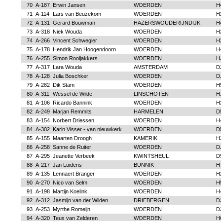
70
A-187
Erwin Jansen
WOERDEN
H
71
A-114
Lars van Beuzekom
WOERDEN
H
72
A-131
Gerard Bouwman
HAZERSWOUDERIJNDIJK
H
73
A-318
Niek Wouda
WOERDEN
H
74
A-266
Vincent Schwegler
WOERDEN
H
75
A-178
Hendrik Jan Hoogendoorn
WOERDEN
H
76
A-255
Simon Rooijakkers
WOERDEN
H
77
A-317
Lara Wouda
AMSTERDAM
D
78
A-128
Julia Boschker
WOERDEN
D
79
A-282
Dik Stam
WOERDEN
H
80
A-311
Wessel de Wilde
LINSCHOTEN
H
81
A-106
Ricardo Bannink
WOERDEN
H
82
A-249
Marjan Remmits
HARMELEN
D
83
A-154
Norbert Driessen
WOERDEN
H
84
A-302
Karin Visser - van nieuwkerk
WOERDEN
D
85
A-155
Maarten Droogh
KAMERIK
H
86
A-258
Sanne de Ruiter
WOERDEN
D
87
A-295
Jeanette Verbeek
KWINTSHEUL
D
88
A-217
Jan Luidens
BUNNIK
H
89
A-135
Lennaert Branger
WOERDEN
H
90
A-270
Nico van Selm
WOERDEN
H
91
A-198
Martijn Koelink
WOERDEN
H
92
A-312
Jasmijn van der Wilden
DRIEBERGEN
D
93
A-253
Myrthe Romeijn
WOERDEN
D
94
A-320
Teus van Zelderen
WOERDEN
H