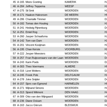
45
A-165
Mees Goeting
KAMERIK
H
46
A-284
Jeffrey Teppema
WEESP
H
47
A-275
Sil Smit
WOERDEN
H
48
A-171
Haakon Halvorsen
DE MEERN
H
49
A-286
Chantalle Timmer
WOERDEN
D
50
A-182
Tomas den Houting
WOERDEN
H
51
A-241
Hedwig Pijnenburg
WOERDEN
D
52
A-251
Emiel Rog
WOERDEN
H
53
A-260
Jasper Schaafsma
WOERDEN
H
54
A-142
Tom van Dam
WOERDEN
H
55
A-201
Vincent Kooijman
WOERDEN
H
56
A-195
Chan Kerste
VOORBURG
H
57
A-222
Jesper Meesters
WOERDEN
H
58
A-257
Fran Ruijssenaars-van der Laan
WOERDEN
D
59
A-243
Karin Poels
WOERDEN
D
60
A-303
Theo Voermans
ALMERE
H
61
A-316
Lizet Wolters
WOERDEN
D
62
A-245
Freek Pols
DELFGAUW
H
63
A-278
Joke Snijder
WOERDEN
D
64
A-157
Sjors van Egmond
HARMELEN
H
65
A-271
Wijnand Simons
WOERDEN
H
66
A-313
Sjoerd Witmont
DEN HAAG
H
67
A-309
Otto van den Wijngaard
WOERDEN
H
68
A-236
Diane Oskam
WOERDEN
D
69
A-163
Jacco Glerum
BLEISWIJK
H