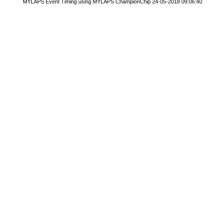
MYLAPS Event Timing using MYLAPS ChampionChip 24-05-2018 09:06:40