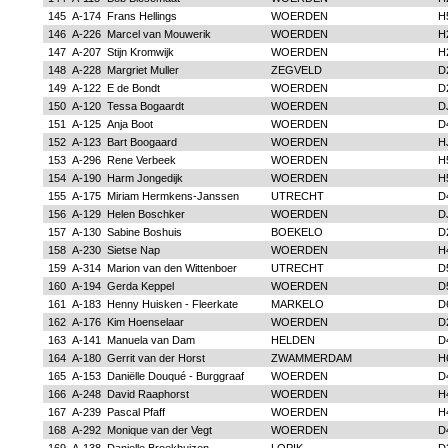
145
A-174
Frans Hellings
WOERDEN
H
146
A-226
Marcel van Mouwerik
WOERDEN
H
147
A-207
Stijn Kromwijk
WOERDEN
H
148
A-228
Margriet Muller
ZEGVELD
D
149
A-122
E de Bondt
WOERDEN
D
150
A-120
Tessa Bogaardt
WOERDEN
D
151
A-125
Anja Boot
WOERDEN
D
152
A-123
Bart Boogaard
WOERDEN
H
153
A-296
Rene Verbeek
WOERDEN
H
154
A-190
Harm Jongedijk
WOERDEN
H
155
A-175
Miriam Hermkens-Janssen
UTRECHT
D
156
A-129
Helen Boschker
WOERDEN
D
157
A-130
Sabine Boshuis
BOEKELO
D
158
A-230
Sietse Nap
WOERDEN
H
159
A-314
Marion van den Wittenboer
UTRECHT
D
160
A-194
Gerda Keppel
WOERDEN
D
161
A-183
Henny Huisken - Fleerkate
MARKELO
D
162
A-176
Kim Hoenselaar
WOERDEN
D
163
A-141
Manuela van Dam
HELDEN
D
164
A-180
Gerrit van der Horst
ZWAMMERDAM
H
165
A-153
Daniëlle Douqué - Burggraaf
WOERDEN
D
166
A-248
David Raaphorst
WOERDEN
H
167
A-239
Pascal Pfaff
WOERDEN
H
168
A-292
Monique van der Vegt
WOERDEN
D