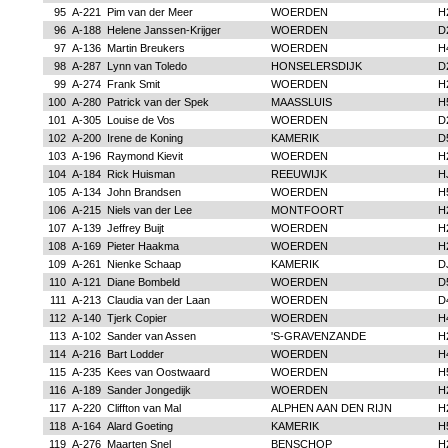
95
A-221
Pim van der Meer
WOERDEN
H
96
A-188
Helene Janssen-Krijger
WOERDEN
D
97
A-136
Martin Breukers
WOERDEN
H
98
A-287
Lynn van Toledo
HONSELERSDIJK
D
99
A-274
Frank Smit
WOERDEN
H
100
A-280
Patrick van der Spek
MAASSLUIS
H
101
A-305
Louise de Vos
WOERDEN
D
102
A-200
Irene de Koning
KAMERIK
D
103
A-196
Raymond Kievit
WOERDEN
H
104
A-184
Rick Huisman
REEUWIJK
H
105
A-134
John Brandsen
WOERDEN
H
106
A-215
Niels van der Lee
MONTFOORT
H
107
A-139
Jeffrey Buijt
WOERDEN
H
108
A-169
Pieter Haakma
WOERDEN
H
109
A-261
Nienke Schaap
KAMERIK
D
110
A-121
Diane Bombeld
WOERDEN
D
111
A-213
Claudia van der Laan
WOERDEN
D
112
A-140
Tjerk Copier
WOERDEN
H
113
A-102
Sander van Assen
'S-GRAVENZANDE
H
114
A-216
Bart Lodder
WOERDEN
H
115
A-235
Kees van Oostwaard
WOERDEN
H
116
A-189
Sander Jongedijk
WOERDEN
H
117
A-220
Cliffton van Mal
ALPHEN AAN DEN RIJN
H
118
A-164
Alard Goeting
KAMERIK
H
119
A-276
Maarten Snel
BENSCHOP
H