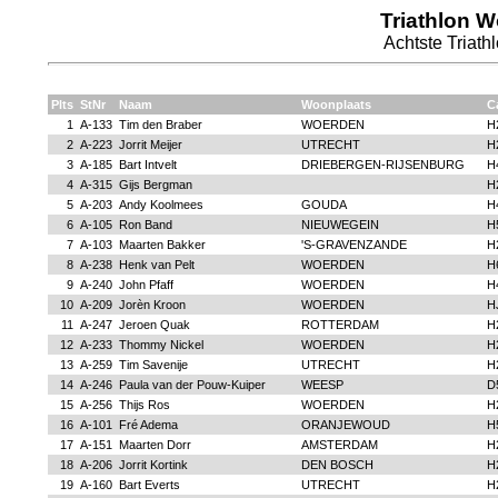
Triathlon W
Achtste Triath
Plts
StNr
Naam
Woonplaats
C
1
A-133
Tim den Braber
WOERDEN
H
2
A-223
Jorrit Meijer
UTRECHT
H
3
A-185
Bart Intvelt
DRIEBERGEN-RIJSENBURG
H
4
A-315
Gijs Bergman
H
5
A-203
Andy Koolmees
GOUDA
H
6
A-105
Ron Band
NIEUWEGEIN
H
7
A-103
Maarten Bakker
'S-GRAVENZANDE
H
8
A-238
Henk van Pelt
WOERDEN
H
9
A-240
John Pfaff
WOERDEN
H
10
A-209
Jorèn Kroon
WOERDEN
H
11
A-247
Jeroen Quak
ROTTERDAM
H
12
A-233
Thommy Nickel
WOERDEN
H
13
A-259
Tim Savenije
UTRECHT
H
14
A-246
Paula van der Pouw-Kuiper
WEESP
D
15
A-256
Thijs Ros
WOERDEN
H
16
A-101
Fré Adema
ORANJEWOUD
H
17
A-151
Maarten Dorr
AMSTERDAM
H
18
A-206
Jorrit Kortink
DEN BOSCH
H
19
A-160
Bart Everts
UTRECHT
H