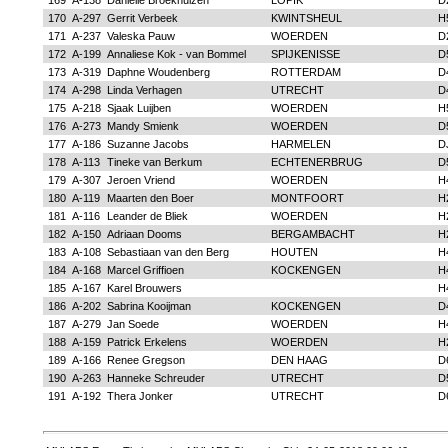
169
A-138
Danielle Broekhuizen
LOPIK
D
170
A-297
Gerrit Verbeek
KWINTSHEUL
H
171
A-237
Valeska Pauw
WOERDEN
D
172
A-199
Annaliese Kok - van Bommel
SPIJKENISSE
D
173
A-319
Daphne Woudenberg
ROTTERDAM
D
174
A-298
Linda Verhagen
UTRECHT
D
175
A-218
Sjaak Luijben
WOERDEN
H
176
A-273
Mandy Smienk
WOERDEN
D
177
A-186
Suzanne Jacobs
HARMELEN
D
178
A-113
Tineke van Berkum
ECHTENERBRUG
D
179
A-307
Jeroen Vriend
WOERDEN
H
180
A-119
Maarten den Boer
MONTFOORT
H
181
A-116
Leander de Bliek
WOERDEN
H
182
A-150
Adriaan Dooms
BERGAMBACHT
H
183
A-108
Sebastiaan van den Berg
HOUTEN
H
184
A-168
Marcel Griffioen
KOCKENGEN
H
185
A-167
Karel Brouwers
H
186
A-202
Sabrina Kooijman
KOCKENGEN
D
187
A-279
Jan Soede
WOERDEN
H
188
A-159
Patrick Erkelens
WOERDEN
H
189
A-166
Renee Gregson
DEN HAAG
D
190
A-263
Hanneke Schreuder
UTRECHT
D
191
A-192
Thera Jonker
UTRECHT
D