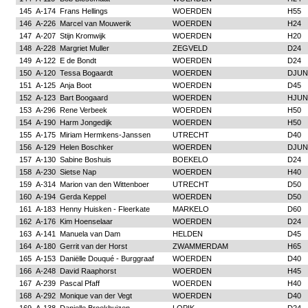
145
A-174
Frans Hellings
WOERDEN
H55
146
A-226
Marcel van Mouwerik
WOERDEN
H24
147
A-207
Stijn Kromwijk
WOERDEN
H20
148
A-228
Margriet Muller
ZEGVELD
D24
149
A-122
E de Bondt
WOERDEN
D24
150
A-120
Tessa Bogaardt
WOERDEN
DJUN
151
A-125
Anja Boot
WOERDEN
D45
152
A-123
Bart Boogaard
WOERDEN
HJUN
153
A-296
Rene Verbeek
WOERDEN
H50
154
A-190
Harm Jongedijk
WOERDEN
H50
155
A-175
Miriam Hermkens-Janssen
UTRECHT
D40
156
A-129
Helen Boschker
WOERDEN
DJUN
157
A-130
Sabine Boshuis
BOEKELO
D24
158
A-230
Sietse Nap
WOERDEN
H40
159
A-314
Marion van den Wittenboer
UTRECHT
D50
160
A-194
Gerda Keppel
WOERDEN
D50
161
A-183
Henny Huisken - Fleerkate
MARKELO
D60
162
A-176
Kim Hoenselaar
WOERDEN
D24
163
A-141
Manuela van Dam
HELDEN
D45
164
A-180
Gerrit van der Horst
ZWAMMERDAM
H65
165
A-153
Daniëlle Douqué - Burggraaf
WOERDEN
D40
166
A-248
David Raaphorst
WOERDEN
H45
167
A-239
Pascal Pfaff
WOERDEN
H40
168
A-292
Monique van der Vegt
WOERDEN
D40