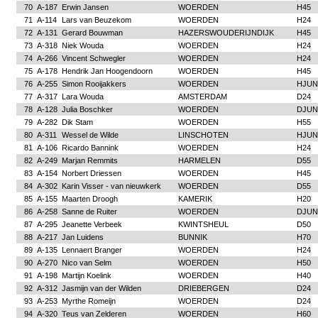
70
A-187
Erwin Jansen
WOERDEN
H45
71
A-114
Lars van Beuzekom
WOERDEN
H24
72
A-131
Gerard Bouwman
HAZERSWOUDERIJNDIJK
H45
73
A-318
Niek Wouda
WOERDEN
H24
74
A-266
Vincent Schwegler
WOERDEN
H24
75
A-178
Hendrik Jan Hoogendoorn
WOERDEN
H45
76
A-255
Simon Rooijakkers
WOERDEN
HJUN
77
A-317
Lara Wouda
AMSTERDAM
D24
78
A-128
Julia Boschker
WOERDEN
DJUN
79
A-282
Dik Stam
WOERDEN
H55
80
A-311
Wessel de Wilde
LINSCHOTEN
HJUN
81
A-106
Ricardo Bannink
WOERDEN
H24
82
A-249
Marjan Remmits
HARMELEN
D55
83
A-154
Norbert Driessen
WOERDEN
H45
84
A-302
Karin Visser - van nieuwkerk
WOERDEN
D55
85
A-155
Maarten Droogh
KAMERIK
H20
86
A-258
Sanne de Ruiter
WOERDEN
DJUN
87
A-295
Jeanette Verbeek
KWINTSHEUL
D50
88
A-217
Jan Luidens
BUNNIK
H70
89
A-135
Lennaert Branger
WOERDEN
H24
90
A-270
Nico van Selm
WOERDEN
H50
91
A-198
Martijn Koelink
WOERDEN
H40
92
A-312
Jasmijn van der Wilden
DRIEBERGEN
D24
93
A-253
Myrthe Romeijn
WOERDEN
D24
94
A-320
Teus van Zelderen
WOERDEN
H60