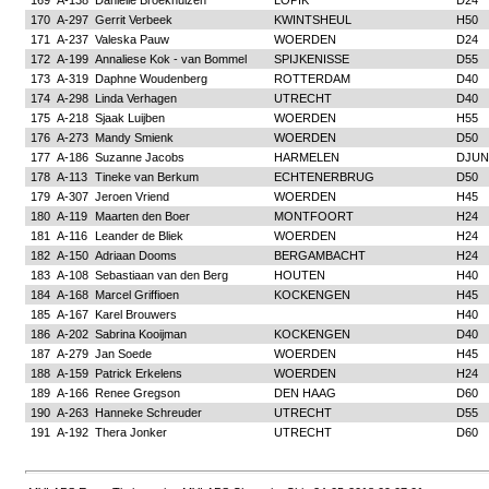
169
A-138
Danielle Broekhuizen
LOPIK
D24
170
A-297
Gerrit Verbeek
KWINTSHEUL
H50
171
A-237
Valeska Pauw
WOERDEN
D24
172
A-199
Annaliese Kok - van Bommel
SPIJKENISSE
D55
173
A-319
Daphne Woudenberg
ROTTERDAM
D40
174
A-298
Linda Verhagen
UTRECHT
D40
175
A-218
Sjaak Luijben
WOERDEN
H55
176
A-273
Mandy Smienk
WOERDEN
D50
177
A-186
Suzanne Jacobs
HARMELEN
DJUN
178
A-113
Tineke van Berkum
ECHTENERBRUG
D50
179
A-307
Jeroen Vriend
WOERDEN
H45
180
A-119
Maarten den Boer
MONTFOORT
H24
181
A-116
Leander de Bliek
WOERDEN
H24
182
A-150
Adriaan Dooms
BERGAMBACHT
H24
183
A-108
Sebastiaan van den Berg
HOUTEN
H40
184
A-168
Marcel Griffioen
KOCKENGEN
H45
185
A-167
Karel Brouwers
H40
186
A-202
Sabrina Kooijman
KOCKENGEN
D40
187
A-279
Jan Soede
WOERDEN
H45
188
A-159
Patrick Erkelens
WOERDEN
H24
189
A-166
Renee Gregson
DEN HAAG
D60
190
A-263
Hanneke Schreuder
UTRECHT
D55
191
A-192
Thera Jonker
UTRECHT
D60