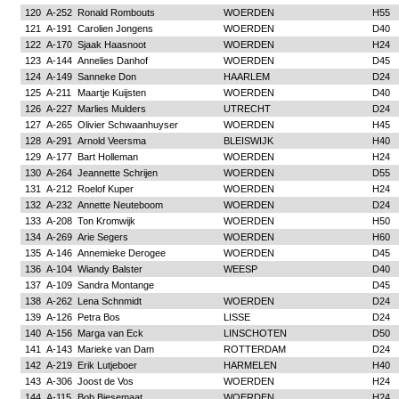
120
A-252
Ronald Rombouts
WOERDEN
H55
121
A-191
Carolien Jongens
WOERDEN
D40
122
A-170
Sjaak Haasnoot
WOERDEN
H24
123
A-144
Annelies Danhof
WOERDEN
D45
124
A-149
Sanneke Don
HAARLEM
D24
125
A-211
Maartje Kuijsten
WOERDEN
D40
126
A-227
Marlies Mulders
UTRECHT
D24
127
A-265
Olivier Schwaanhuyser
WOERDEN
H45
128
A-291
Arnold Veersma
BLEISWIJK
H40
129
A-177
Bart Holleman
WOERDEN
H24
130
A-264
Jeannette Schrijen
WOERDEN
D55
131
A-212
Roelof Kuper
WOERDEN
H24
132
A-232
Annette Neuteboom
WOERDEN
D24
133
A-208
Ton Kromwijk
WOERDEN
H50
134
A-269
Arie Segers
WOERDEN
H60
135
A-146
Annemieke Derogee
WOERDEN
D45
136
A-104
Wiandy Balster
WEESP
D40
137
A-109
Sandra Montange
D45
138
A-262
Lena Schnmidt
WOERDEN
D24
139
A-126
Petra Bos
LISSE
D24
140
A-156
Marga van Eck
LINSCHOTEN
D50
141
A-143
Marieke van Dam
ROTTERDAM
D24
142
A-219
Erik Lutjeboer
HARMELEN
H40
143
A-306
Joost de Vos
WOERDEN
H24
144
A-115
Bob Biesemaat
WOERDEN
H24