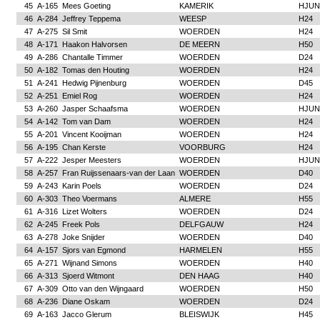
45
A-165
Mees Goeting
KAMERIK
HJUN
46
A-284
Jeffrey Teppema
WEESP
H24
47
A-275
Sil Smit
WOERDEN
H24
48
A-171
Haakon Halvorsen
DE MEERN
H50
49
A-286
Chantalle Timmer
WOERDEN
D24
50
A-182
Tomas den Houting
WOERDEN
H24
51
A-241
Hedwig Pijnenburg
WOERDEN
D45
52
A-251
Emiel Rog
WOERDEN
H24
53
A-260
Jasper Schaafsma
WOERDEN
HJUN
54
A-142
Tom van Dam
WOERDEN
H24
55
A-201
Vincent Kooijman
WOERDEN
H24
56
A-195
Chan Kerste
VOORBURG
H24
57
A-222
Jesper Meesters
WOERDEN
HJUN
58
A-257
Fran Ruijssenaars-van der Laan
WOERDEN
D40
59
A-243
Karin Poels
WOERDEN
D24
60
A-303
Theo Voermans
ALMERE
H55
61
A-316
Lizet Wolters
WOERDEN
D24
62
A-245
Freek Pols
DELFGAUW
H24
63
A-278
Joke Snijder
WOERDEN
D40
64
A-157
Sjors van Egmond
HARMELEN
H55
65
A-271
Wijnand Simons
WOERDEN
H40
66
A-313
Sjoerd Witmont
DEN HAAG
H40
67
A-309
Otto van den Wijngaard
WOERDEN
H50
68
A-236
Diane Oskam
WOERDEN
D24
69
A-163
Jacco Glerum
BLEISWIJK
H45