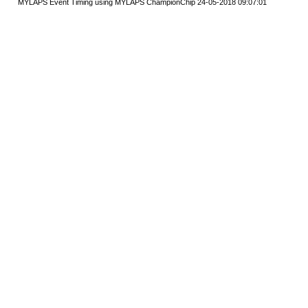
MYLAPS Event Timing using MYLAPS ChampionChip 24-05-2018 09:07:01