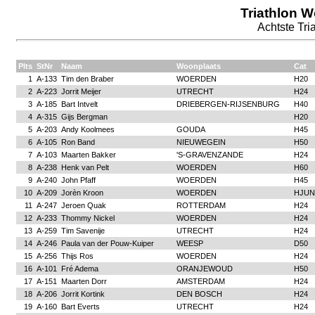
Triathlon W
Achtste Tria
Plts
StNr
Naam
Woonplaats
Cat
1
A-133
Tim den Braber
WOERDEN
H20
2
A-223
Jorrit Meijer
UTRECHT
H24
3
A-185
Bart Intvelt
DRIEBERGEN-RIJSENBURG
H40
4
A-315
Gijs Bergman
H20
5
A-203
Andy Koolmees
GOUDA
H45
6
A-105
Ron Band
NIEUWEGEIN
H50
7
A-103
Maarten Bakker
'S-GRAVENZANDE
H24
8
A-238
Henk van Pelt
WOERDEN
H60
9
A-240
John Pfaff
WOERDEN
H45
10
A-209
Jorèn Kroon
WOERDEN
HJUN
11
A-247
Jeroen Quak
ROTTERDAM
H24
12
A-233
Thommy Nickel
WOERDEN
H24
13
A-259
Tim Savenije
UTRECHT
H24
14
A-246
Paula van der Pouw-Kuiper
WEESP
D50
15
A-256
Thijs Ros
WOERDEN
H24
16
A-101
Fré Adema
ORANJEWOUD
H50
17
A-151
Maarten Dorr
AMSTERDAM
H24
18
A-206
Jorrit Kortink
DEN BOSCH
H24
19
A-160
Bart Everts
UTRECHT
H24