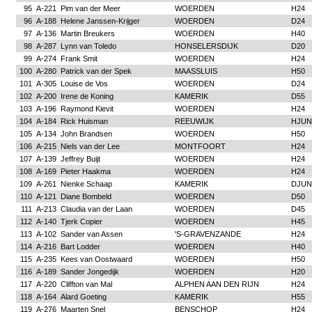
95
A-221
Pim van der Meer
WOERDEN
H24
96
A-188
Helene Janssen-Krijger
WOERDEN
D24
97
A-136
Martin Breukers
WOERDEN
H40
98
A-287
Lynn van Toledo
HONSELERSDIJK
D20
99
A-274
Frank Smit
WOERDEN
H24
100
A-280
Patrick van der Spek
MAASSLUIS
H50
101
A-305
Louise de Vos
WOERDEN
D24
102
A-200
Irene de Koning
KAMERIK
D55
103
A-196
Raymond Kievit
WOERDEN
H24
104
A-184
Rick Huisman
REEUWIJK
HJUN
105
A-134
John Brandsen
WOERDEN
H50
106
A-215
Niels van der Lee
MONTFOORT
H24
107
A-139
Jeffrey Buijt
WOERDEN
H24
108
A-169
Pieter Haakma
WOERDEN
H24
109
A-261
Nienke Schaap
KAMERIK
DJUN
110
A-121
Diane Bombeld
WOERDEN
D50
111
A-213
Claudia van der Laan
WOERDEN
D45
112
A-140
Tjerk Copier
WOERDEN
H45
113
A-102
Sander van Assen
'S-GRAVENZANDE
H24
114
A-216
Bart Lodder
WOERDEN
H40
115
A-235
Kees van Oostwaard
WOERDEN
H50
116
A-189
Sander Jongedijk
WOERDEN
H20
117
A-220
Cliffton van Mal
ALPHEN AAN DEN RIJN
H24
118
A-164
Alard Goeting
KAMERIK
H55
119
A-276
Maarten Snel
BENSCHOP
H24