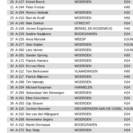
20
A-127
Kristel Bosch
WOERDEN
D24
21
A-244
Peter Fortuin
H45
22
A-294
Remco Veldwijk
WOERDEN
H20
23
A-210
Bart de Kruiff
WOERDEN
H50
24
A-145
Niek Dekker
UTRECHT
H24
25
A-158
Jeroen Engelsman
BERKEL EN RODENRIJS
H40
26
A-229
Nadine Naaijkens
BODEGRAVEN
D24
27
A-225
Anna Morsink
WEESP
DJUN
28
A-277
Stan Snijder
WOERDEN
HJUN
29
A-300
Lars Vernet
WOERDEN
HJUN
30
A-281
Sander Sprong
WOERDEN
H55
31
A-172
Patrick Hamers
WOERDEN
H24
32
A-323
Evi van Ekris
WOERDEN
D24
33
A-112
Tom Berkouwer
VLAARDINGEN
H65
34
A-117
Patrick Blijleven
WOERDEN
H45
35
A-288
Tim Valentijn
WOERDEN
H24
36
A-204
Michael Koopman
HARMELEN
H24
37
A-289
Sebastiaan Van Nimwegen
WOERDEN
H24
38
A-161
Eline Geschiere
WOERDEN
D20
39
A-283
Gijs Straver
WOERDEN
H24
40
A-118
Jochem Boender
NIEUWERKERK AAN DE IJSSEL
HJUN
41
A-310
Ilse van den Wijngaard
WOERDEN
D24
42
A-268
Annemieke Segers
WOERDEN
D24
43
A-152
Martin Dorrepaal
BODEGRAVEN
H24
44
A-272
Boy Sluijs
WOERDEN
H24