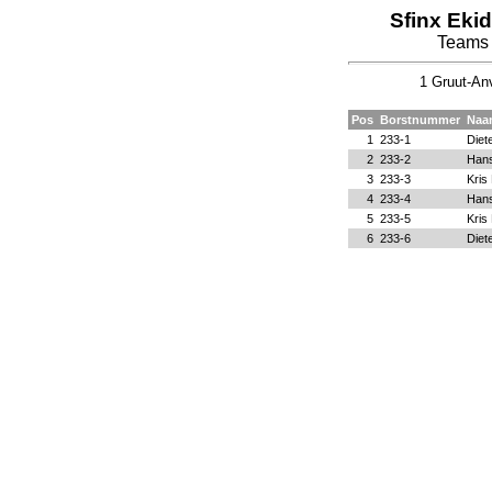
Sfinx Eki
Teams 
1 Gruut-Anv
Pos
Borstnummer
Naa
1
233-1
Diet
2
233-2
Han
3
233-3
Kris
4
233-4
Han
5
233-5
Kris
6
233-6
Diet