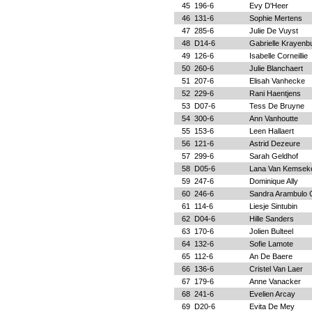
45
196-6
Evy D'Heer
46
131-6
Sophie Mertens
47
285-6
Julie De Vuyst
48
D14-6
Gabrielle Krayenb
49
126-6
Isabelle Corneillie
50
260-6
Julie Blanchaert
51
207-6
Elisah Vanhecke
52
229-6
Rani Haentjens
53
D07-6
Tess De Bruyne
54
300-6
Ann Vanhoutte
55
153-6
Leen Hallaert
56
121-6
Astrid Dezeure
57
299-6
Sarah Geldhof
58
D05-6
Lana Van Kemsek
59
247-6
Dominique Ally
60
246-6
Sandra Arambulo 
61
114-6
Liesje Sintubin
62
D04-6
Hille Sanders
63
170-6
Jolien Bulteel
64
132-6
Sofie Lamote
65
112-6
An De Baere
66
136-6
Cristel Van Laer
67
179-6
Anne Vanacker
68
241-6
Evelien Arcay
69
D20-6
Evita De Mey