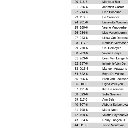
20
116-6
Monique Bult
21
266-6
Jasmien Carlier
22
214-6
Fien Bonamie
23
113-6
Bo Crombez
24
281-6
Lieselotte Wauters
25
169-6
Veerle Vanoverbe
26
234-6
Lies Verschueren
27
243-6
Lissa Van Doorsse
28
D17-6
Nathalie Vermass
29
270-6
Siel Demeyer
30
203-6
Valerie Denys
31
263-6
Leen Van Langen
32
137-6
Iphigénie Van Der 
33
D16-6
Marleen Auwaerts
34
322-6
Enya De Winne
35
306-6
Ellen Van Leeuwe
36
D06-6
Sigrid Verleyen
37
191-6
Kim Biesemans
38
323-6
Sofie Soenen
39
117-6
Ann Sels
40
307-6
Akbota Sutbekova
41
198-6
Marie Notte
42
109-6
Valerie Seynhaeve
43
324-6
Romy Langenus
44
D10-6
Tinne Monteyne