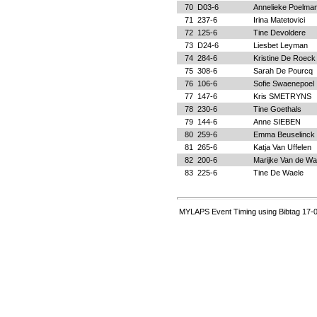
70
D03-6
Annelieke Poelma
71
237-6
Irina Matetovici
72
125-6
Tine Devoldere
73
D24-6
Liesbet Leyman
74
284-6
Kristine De Roeck
75
308-6
Sarah De Pourcq
76
106-6
Sofie Swaenepoel
77
147-6
Kris SMETRYNS
78
230-6
Tine Goethals
79
144-6
Anne SIEBEN
80
259-6
Emma Beuselinck
81
265-6
Katja Van Uffelen
82
200-6
Marijke Van de Wal
83
225-6
Tine De Waele
MYLAPS Event Timing using Bibtag 17-