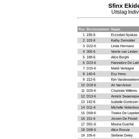
Sfinx Ekid
Uitslag Indi
Pos
Borstnummer
Naam
1
236-6
Erzsebet Nyakas
2
103-6
Kathy Demolder
3
D22-6
Linda Hermans
4
305-6
Veerle van Linden
5
188-6
Alice Borghi
6
D23-6
Hannelore De Lat
7
D15-6
Maïté Verloigne
8
140-6
Evy Hens
9
212-6
Kim Vandewaetere
10
D19-6
An Van Acker
11
D25-6
Charlotte Willems
12
D13-6
Annick Swaenepoe
13
142-6
Isabelle Gonissen
14
D11-6
Michelle Vettenbur
15
D09-6
Tineke De Lepelei
16
151-6
Jeroen De Pestel
17
D01-6
Mouna Guerfal
18
D08-6
Alice Rossie
19
105-6
Stefanie Deley