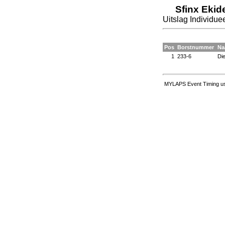
Sfinx Ekid
Uitslag Individue
Pos
Borstnummer
Na
1
233-6
Die
MYLAPS Event Timing us