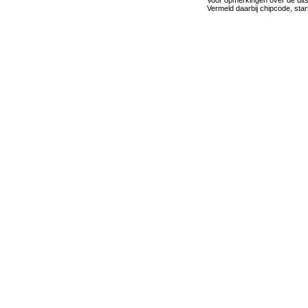
Voor opmerkingen over de uits
Vermeld daarbij chipcode, star