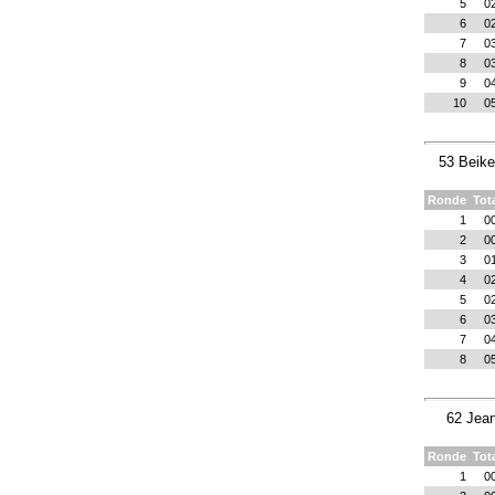
5
0
6
0
7
0
8
0
9
0
10
0
53 Beik
Ronde
Tot
1
0
2
0
3
0
4
0
5
0
6
0
7
0
8
0
62 Jean
Ronde
Tot
1
0