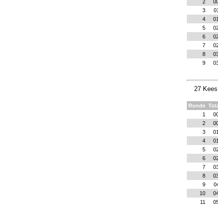
2
0
3
0
4
0
5
0
6
0
7
0
8
0
9
0
27 Kees 
Ronde
Tot
1
0
2
0
3
0
4
0
5
0
6
0
7
0
8
0
9
0
10
0
11
0