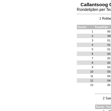
Callantsoog 
Rondetijden per Te
1 Robbe
Ronde
TotaalTijd
1
00
2
00
3
01
4
01
5
01
6
02
7
02
8
02
9
03
10
03
11
04
12
04
13
05
2 Sam
Ronde
Tot