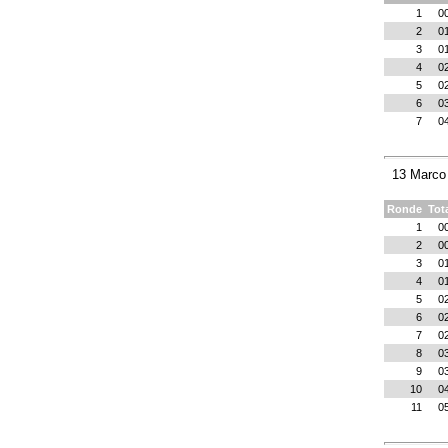
1
0
2
0
3
0
4
0
5
0
6
0
7
0
13 Marco
Ronde
Tot
1
0
2
0
3
0
4
0
5
0
6
0
7
0
8
0
9
0
10
0
11
0