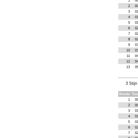
1
0
2
0
3
0
4
0
5
0
6
0
7
0
8
0
9
0
10
0
11
0
12
0
13
0
3 Stij
Ronde
Tot
1
0
2
0
3
0
4
0
5
0
6
0
7
0