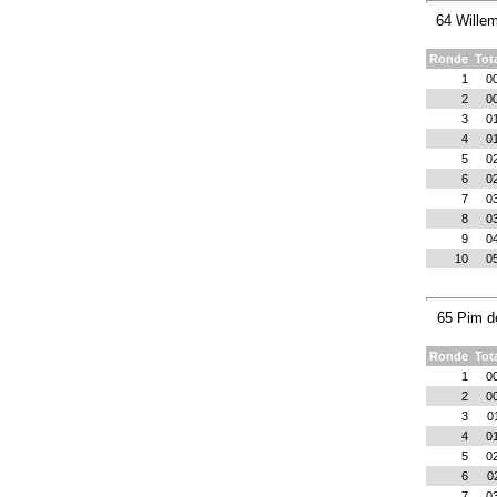
64 Wille
Ronde
Tot
1
0
2
0
3
0
4
0
5
0
6
0
7
0
8
0
9
0
10
0
65 Pim d
Ronde
Tot
1
0
2
0
3
0
4
0
5
0
6
0
7
0