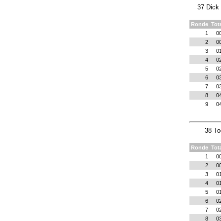
37 Dick
Ronde
Tot
1
0
2
0
3
0
4
0
5
0
6
0
7
0
8
0
9
0
38 To
Ronde
Tot
1
0
2
0
3
0
4
0
5
0
6
0
7
0
8
0