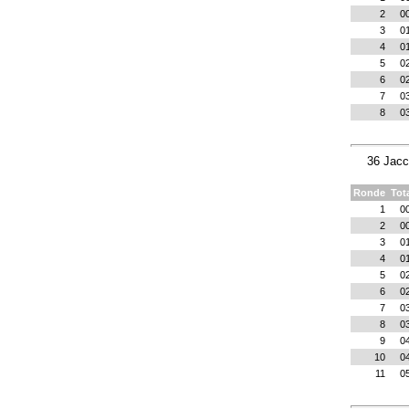
2
0
3
0
4
0
5
0
6
0
7
0
8
0
36 Jac
Ronde
Tot
1
0
2
0
3
0
4
0
5
0
6
0
7
0
8
0
9
0
10
0
11
0