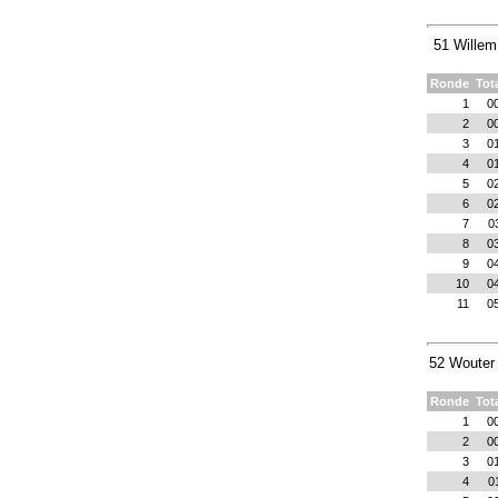
51 Willem
Ronde
Tot
1
0
2
0
3
0
4
0
5
0
6
0
7
0
8
0
9
0
10
0
11
0
52 Wouter
Ronde
Tot
1
0
2
0
3
0
4
0