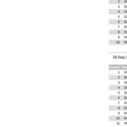
2
0
3
0
4
0
5
0
6
0
7
0
8
0
9
0
10
0
50 Rob 
Ronde
Tot
1
0
2
0
3
0
4
0
5
0
6
0
7
0
8
0
9
0
10
0
11
0