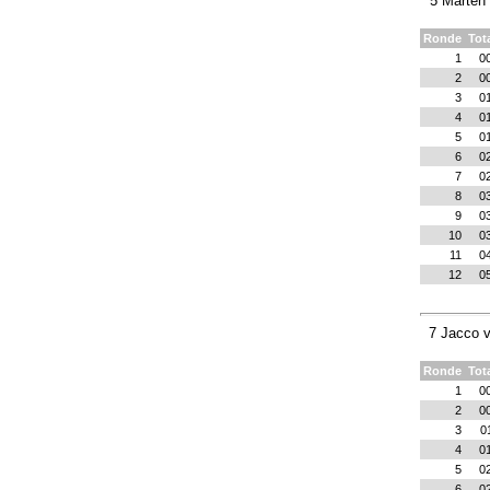
5 Marten
Ronde
Tot
1
0
2
0
3
0
4
0
5
0
6
0
7
0
8
0
9
0
10
0
11
0
12
0
7 Jacco 
Ronde
Tot
1
0
2
0
3
0
4
0
5
0
6
0