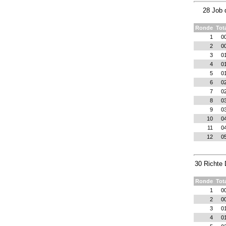
28 Job 
Ronde
Tot
1
0
2
0
3
0
4
0
5
0
6
0
7
0
8
0
9
0
10
0
11
0
12
0
30 Richte 
Ronde
Tot
1
0
2
0
3
0
4
0