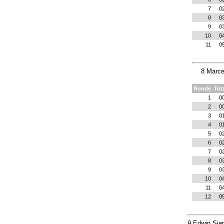
7
0
8
0
9
0
10
0
11
0
8 Marce
Ronde
Tot
1
0
2
0
3
0
4
0
5
0
6
0
7
0
8
0
9
0
10
0
11
0
12
0
9 Edwin Sie