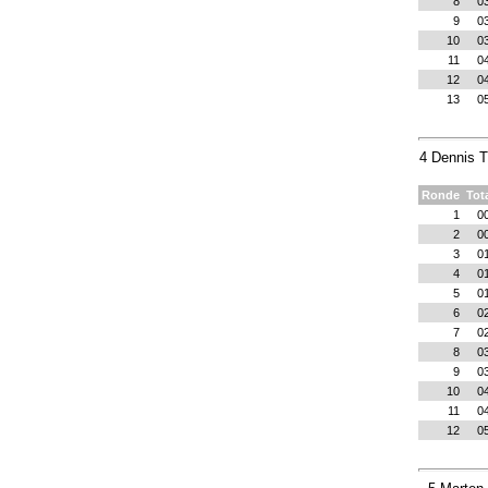
8
0
9
0
10
0
11
0
12
0
13
0
4 Dennis 
Ronde
Tot
1
0
2
0
3
0
4
0
5
0
6
0
7
0
8
0
9
0
10
0
11
0
12
0