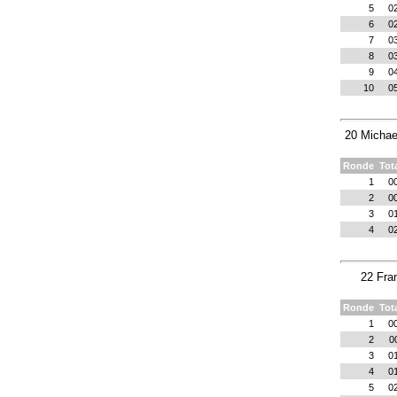
5
0
6
0
7
0
8
0
9
0
10
0
20 Michae
Ronde
Tot
1
0
2
0
3
0
4
0
22 Fra
Ronde
Tot
1
0
2
0
3
0
4
0
5
0