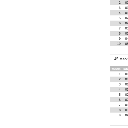
2
0
3
0
4
0
5
0
6
0
7
0
8
0
9
0
10
0
45 Mark
Ronde
Tot
1
0
2
0
3
0
4
0
5
0
6
0
7
0
8
0
9
0