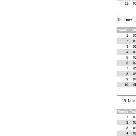
11
0
18 Janwill
Ronde
Tot
1
0
2
0
3
0
4
0
5
0
6
0
7
0
8
0
9
0
10
0
19 Jell
Ronde
Tot
1
0
2
0
3
0
4
0