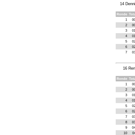
14 Denni
Ronde
Tot
1
0
2
0
3
0
4
0
5
0
6
0
7
0
16 Ren
Ronde
Tot
1
0
2
0
3
0
4
0
5
0
6
0
7
0
8
0
9
0
10
0