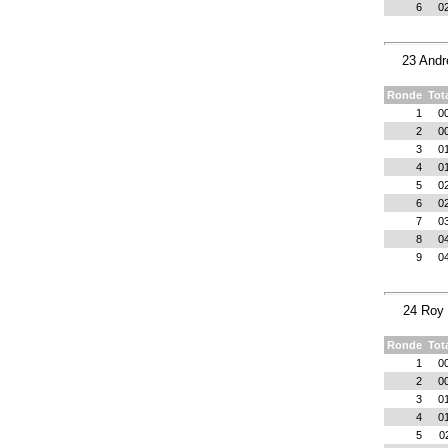
6
0
23 Andr
Ronde
Tot
1
0
2
0
3
0
4
0
5
0
6
0
7
0
8
0
9
0
24 Roy 
Ronde
Tot
1
0
2
0
3
0
4
0
5
0