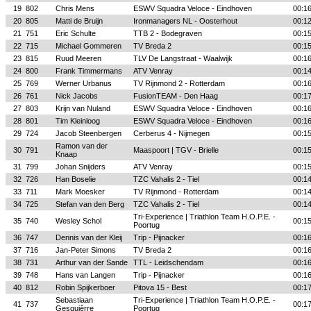
19
802
Chris Mens
ESWV Squadra Veloce - Eindhoven
00:1
20
805
Matti de Bruijn
Ironmanagers NL - Oosterhout
00:1
21
751
Eric Schulte
TTB 2 - Bodegraven
00:1
22
715
Michael Gommeren
TV Breda 2
00:1
23
815
Ruud Meeren
TLV De Langstraat - Waalwijk
00:1
24
800
Frank Timmermans
ATV Venray
00:1
25
769
Werner Urbanus
TV Rijnmond 2 - Rotterdam
00:1
26
761
Nick Jacobs
FusionTEAM - Den Haag
00:1
27
803
Krijn van Nuland
ESWV Squadra Veloce - Eindhoven
00:1
28
801
Tim Kleinloog
ESWV Squadra Veloce - Eindhoven
00:1
29
724
Jacob Steenbergen
Cerberus 4 - Nijmegen
00:1
Ramon van der
30
791
Maaspoort | TGV - Brielle
00:1
Knaap
31
799
Johan Snijders
ATV Venray
00:1
32
726
Han Boselie
TZC Vahalis 2 - Tiel
00:1
33
711
Mark Moesker
TV Rijnmond - Rotterdam
00:1
34
725
Stefan van den Berg
TZC Vahalis 2 - Tiel
00:1
Tri-Experience | Triathlon Team H.O.P.E. -
35
740
Wesley Schol
00:1
Poortug
36
747
Dennis van der Kleij
Trip - Pijnacker
00:1
37
716
Jan-Peter Simons
TV Breda 2
00:1
38
731
Arthur van der Sande
TTL - Leidschendam
00:1
39
748
Hans van Langen
Trip - Pijnacker
00:1
40
812
Robin Spijkerboer
Pitova 15 - Best
00:1
Sebastiaan
Tri-Experience | Triathlon Team H.O.P.E. -
41
737
00:1
Gesquiêrre
Poortug