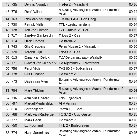
42
735
Dennis Noordzij
Tri-Fa 2 - Maasland
00:1
Belasting Adviesgroep Asten | Punderman -
43
776
René Wijnen
00:1
Asten
44
763
Rick van der Klugt
FusionTEAM - Den Haag
00:1
45
730
Patrick Melis
TTL - Leidschendam
00:1
46
728
Jan van Loenen
TZC Vahalis 2 - Tiel
00:1
47
717
Jan-Ivo Blankestijn
Trioss 2 - Oss
00:1
48
714
Harld Damen
TV Breda 2
00:1
49
743
Gijs Creugers
Ferro Mosae 2 - Maastricht
00:1
50
720
Jeroen Ulijn
Trioss 2 - Oss
00:1
51
813
Elmar van Deijck
TLV De Langstraat - Waalwijk
00:1
52
771
Govert van Meerkerk
TV Rijnmond 2 - Rotterdam
00:1
53
756
Ferdi Yildiz
TVS 90 2 - Spijkenisse
00:1
54
778
Gijs Hulsman
TV Weert 2
00:1
Belasting Adviesgroep Asten | Punderman -
55
773
Bastin van Alten
00:1
Asten
Belasting Adviesgroep Asten | Punderman 2 -
56
784
Marc Thielen
00:1
Asten
57
745
Joachim Golliard
Trip - Pijnacker
00:1
58
797
Marcel Meulendijks
ATV Venray
00:1
59
810
Bart Keijzers
Pitova 15 - Best
00:1
60
768
Mark van Rijsbergen
TOGA 2 - Oud Gastel
00:1
61
777
Marc Haex
TV Weert 2
00:1
62
750
Ed Noorland
TTB 2 - Bodegraven
00:1
Belasting Adviesgroep Asten | Punderman -
63
774
Hans Jeronimus
00:1
Asten