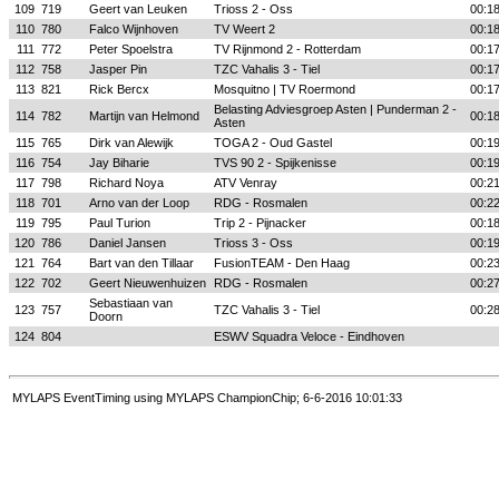
109
719
Geert van Leuken
Trioss 2 - Oss
00:1
110
780
Falco Wijnhoven
TV Weert 2
00:1
111
772
Peter Spoelstra
TV Rijnmond 2 - Rotterdam
00:1
112
758
Jasper Pin
TZC Vahalis 3 - Tiel
00:1
113
821
Rick Bercx
Mosquitno | TV Roermond
00:1
Belasting Adviesgroep Asten | Punderman 2 -
114
782
Martijn van Helmond
00:1
Asten
115
765
Dirk van Alewijk
TOGA 2 - Oud Gastel
00:1
116
754
Jay Biharie
TVS 90 2 - Spijkenisse
00:1
117
798
Richard Noya
ATV Venray
00:2
118
701
Arno van der Loop
RDG - Rosmalen
00:2
119
795
Paul Turion
Trip 2 - Pijnacker
00:1
120
786
Daniel Jansen
Trioss 3 - Oss
00:1
121
764
Bart van den Tillaar
FusionTEAM - Den Haag
00:2
122
702
Geert Nieuwenhuizen
RDG - Rosmalen
00:2
Sebastiaan van
123
757
TZC Vahalis 3 - Tiel
00:2
Doorn
124
804
ESWV Squadra Veloce - Eindhoven
MYLAPS EventTiming using MYLAPS ChampionChip; 6-6-2016 10:01:33