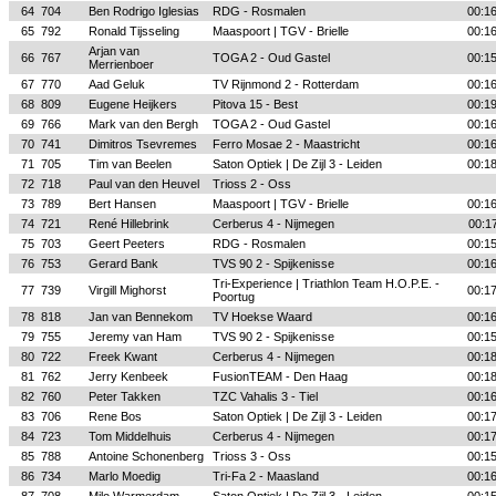
64
704
Ben Rodrigo Iglesias
RDG - Rosmalen
00:1
65
792
Ronald Tijsseling
Maaspoort | TGV - Brielle
00:1
Arjan van
66
767
TOGA 2 - Oud Gastel
00:1
Merrienboer
67
770
Aad Geluk
TV Rijnmond 2 - Rotterdam
00:1
68
809
Eugene Heijkers
Pitova 15 - Best
00:1
69
766
Mark van den Bergh
TOGA 2 - Oud Gastel
00:1
70
741
Dimitros Tsevremes
Ferro Mosae 2 - Maastricht
00:1
71
705
Tim van Beelen
Saton Optiek | De Zijl 3 - Leiden
00:1
72
718
Paul van den Heuvel
Trioss 2 - Oss
73
789
Bert Hansen
Maaspoort | TGV - Brielle
00:1
74
721
René Hillebrink
Cerberus 4 - Nijmegen
00:1
75
703
Geert Peeters
RDG - Rosmalen
00:1
76
753
Gerard Bank
TVS 90 2 - Spijkenisse
00:1
Tri-Experience | Triathlon Team H.O.P.E. -
77
739
Virgill Mighorst
00:1
Poortug
78
818
Jan van Bennekom
TV Hoekse Waard
00:1
79
755
Jeremy van Ham
TVS 90 2 - Spijkenisse
00:1
80
722
Freek Kwant
Cerberus 4 - Nijmegen
00:1
81
762
Jerry Kenbeek
FusionTEAM - Den Haag
00:1
82
760
Peter Takken
TZC Vahalis 3 - Tiel
00:1
83
706
Rene Bos
Saton Optiek | De Zijl 3 - Leiden
00:1
84
723
Tom Middelhuis
Cerberus 4 - Nijmegen
00:1
85
788
Antoine Schonenberg
Trioss 3 - Oss
00:1
86
734
Marlo Moedig
Tri-Fa 2 - Maasland
00:1