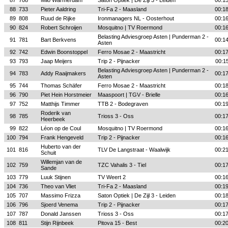
87
708
Milo Warmerdam
Saton Optiek | De Zijl 3 - Leiden
00:1
88
733
Pieter Aaldring
Tri-Fa 2 - Maasland
00:1
89
808
Ruud de Rijke
Ironmanagers NL - Oosterhout
00:1
90
824
Robert Schroijen
Mosquitno | TV Roermond
00:1
Belasting Adviesgroep Asten | Punderman 2 -
91
781
Bart Berkvens
00:1
Asten
92
742
Edwin Boonstoppel
Ferro Mosae 2 - Maastricht
00:1
93
793
Jaap Meijers
Trip 2 - Pijnacker
00:1
Belasting Adviesgroep Asten | Punderman 2 -
94
783
Addy Raaijmakers
00:1
Asten
95
744
Thomas Schäfer
Ferro Mosae 2 - Maastricht
00:1
96
790
Piet Hein Horstmeier
Maaspoort | TGV - Brielle
00:1
97
752
Matthijs Timmer
TTB 2 - Bodegraven
00:1
Roderik van
98
785
Trioss 3 - Oss
00:1
Heerbeek
99
822
Léon op de Coul
Mosquitno | TV Roermond
00:1
100
794
Frank Hengeveld
Trip 2 - Pijnacker
00:1
Huberto van der
101
816
TLV De Langstraat - Waalwijk
00:2
Schuit
Willemjan van de
102
759
TZC Vahalis 3 - Tiel
00:1
Sande
103
779
Luuk Stijnen
TV Weert 2
00:1
104
736
Theo van Vliet
Tri-Fa 2 - Maasland
00:1
105
707
Massimo Frizza
Saton Optiek | De Zijl 3 - Leiden
00:1
106
796
Sjoerd Venema
Trip 2 - Pijnacker
00:1
107
787
Donald Janssen
Trioss 3 - Oss
00:1
108
811
Stijn Rijnbeek
Pitova 15 - Best
00:2