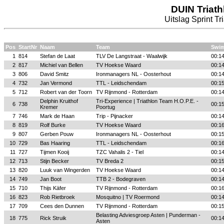
DUIN Triath
Uitslag Sprint T
Pos
StartNr
Naam
Team
Swi
1
814
Stefan de Laat
TLV De Langstraat - Waalwijk
00:1
2
817
Michiel van Bellen
TV Hoekse Waard
00:1
3
806
David Smitz
Ironmanagers NL - Oosterhout
00:1
4
732
Jan Vermond
TTL - Leidschendam
00:1
5
712
Robert van der Toorn
TV Rijnmond - Rotterdam
00:1
Delphin Kruithof
Tri-Experience | Triathlon Team H.O.P.E. -
6
738
00:1
Kremer
Poortug
7
746
Mark de Haan
Trip - Pijnacker
00:1
8
819
Rolf Burke
TV Hoekse Waard
00:1
9
807
Gerben Pouw
Ironmanagers NL - Oosterhout
00:1
10
729
Bas Haaring
TTL - Leidschendam
00:1
11
727
Tijmen Kooij
TZC Vahalis 2 - Tiel
00:1
12
713
Stijn Becker
TV Breda 2
00:1
13
820
Luuk van Wingerden
TV Hoekse Waard
00:1
14
749
Jan Boot
TTB 2 - Bodegraven
00:1
15
710
Thijs Käfer
TV Rijnmond - Rotterdam
00:1
16
823
Rob Rietbroek
Mosquitno | TV Roermond
00:1
17
709
Cees den Dunnen
TV Rijnmond - Rotterdam
00:1
Belasting Adviesgroep Asten | Punderman -
18
775
Rick Struik
00:1
Asten