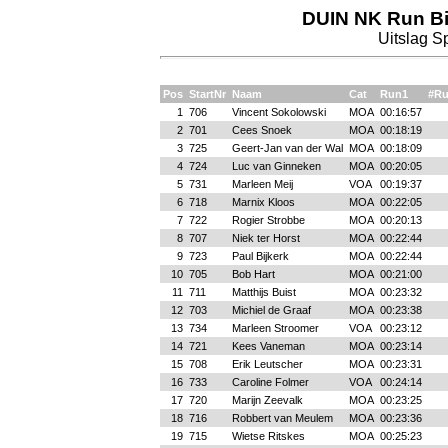
DUIN NK Run Bi
Uitslag S
Pos
StartNr
Naam
Cat
Run1
#Ru
1
706
Vincent Sokolowski
MOA
00:16:57
2
701
Cees Snoek
MOA
00:18:19
3
725
Geert-Jan van der Wal
MOA
00:18:09
4
724
Luc van Ginneken
MOA
00:20:05
5
731
Marleen Meij
VOA
00:19:37
6
718
Marnix Kloos
MOA
00:22:05
7
722
Rogier Strobbe
MOA
00:20:13
8
707
Niek ter Horst
MOA
00:22:44
9
723
Paul Bijkerk
MOA
00:22:44
10
705
Bob Hart
MOA
00:21:00
11
711
Matthijs Buist
MOA
00:23:32
12
703
Michiel de Graaf
MOA
00:23:38
13
734
Marleen Stroomer
VOA
00:23:12
14
721
Kees Vaneman
MOA
00:23:14
15
708
Erik Leutscher
MOA
00:23:31
16
733
Caroline Folmer
VOA
00:24:14
17
720
Marijn Zeevalk
MOA
00:23:25
18
716
Robbert van Meulem
MOA
00:23:36
19
715
Wietse Ritskes
MOA
00:25:23