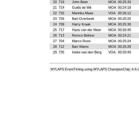
20
719
John Beier
MOA
00:25:33
21
714
Guido de Wit
MOA
00:24:18
22
732
Marinka Maas
VOA
00:26:12
23
726
Bart Overbeek
MOA
00:25:25
24
709
Harry Kraak
MOA
00:25:30
25
717
Hans van der Meer
MOA
00:26:45
26
713
Remco Bekker
MOA
00:24:21
27
704
Marco Roos
MOA
00:25:24
28
712
Bart Wams
MOA
00:25:28
29
735
Ineke van den Berg
VOA
00:33:49
MYLAPS EventTiming using MYLAPS ChampionChip; 4-6-2