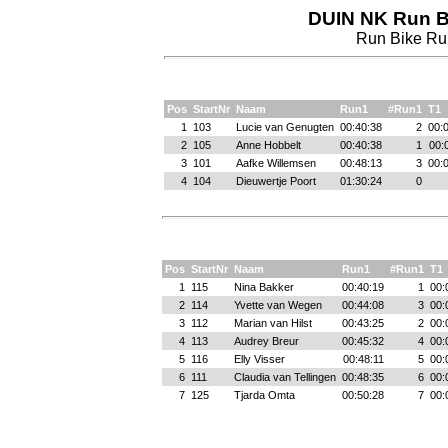
DUIN NK Run B
Run Bike Ru
Pos
StartNr
Naam
Run1
#Run1
T1
1
103
Lucie van Genugten
00:40:38
2
00:
2
105
Anne Hobbelt
00:40:38
1
00:
3
101
Aafke Willemsen
00:48:13
3
00:
4
104
Dieuwertje Poort
01:30:24
0
Pos
StartNr
Naam
Run1
#Run1
T1
1
115
Nina Bakker
00:40:19
1
00:
2
114
Yvette van Wegen
00:44:08
3
00:
3
112
Marian van Hilst
00:43:25
2
00:
4
113
Audrey Breur
00:45:32
4
00:
5
116
Elly Visser
00:48:11
5
00:
6
111
Claudia van Tellingen
00:48:35
6
00:
7
125
Tjarda Omta
00:50:28
7
00: