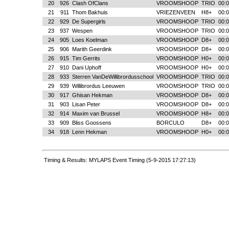
20
926
Clash OfClans
VROOMSHOOP
TRIO
00:0
21
911
Thom Bakhuis
VRIEZENVEEN
H8+
00:0
22
929
De Supergirls
VROOMSHOOP
TRIO
00:0
23
937
Wespen
VROOMSHOOP
TRIO
00:0
24
905
Loes Koelman
VROOMSHOOP
D8+
00:0
25
906
Marith Geerdink
VROOMSHOOP
D8+
00:0
26
915
Tim Gerrits
VROOMSHOOP
H0+
00:0
27
910
Dani Uphoff
VROOMSHOOP
H0+
00:0
28
933
Sterren VanDeWillibrordusschool
VROOMSHOOP
TRIO
00:0
29
939
Willibrordus Leeuwen
VROOMSHOOP
TRIO
00:0
30
917
Ghisan Hekman
VROOMSHOOP
D8+
00:0
31
903
Lisan Peter
VROOMSHOOP
D8+
00:0
32
914
Maxim van Brussel
VROOMSHOOP
H8+
00:0
33
909
Bliss Goossens
BORCULO
D8+
00:0
34
918
Lenn Hekman
VROOMSHOOP
H0+
00:0
Timing & Results: MYLAPS Event Timing (5-9-2015 17:27:13)