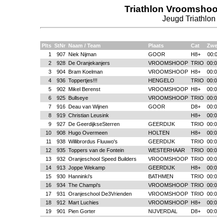
Triathlon Vroomshoo
Jeugd Triathlon 
Plts
StNr
Naam / Team
Plaats
Cat
Zw
1
907
Niek Nijman
GOOR
H8+
00:
2
928
De Oranjekanjers
VROOMSHOOP
TRIO
00:0
3
904
Bram Koelman
VROOMSHOOP
H8+
00:0
4
936
Toppertjes!!!
HENGELO
TRIO
00:0
5
902
Mikel Berenst
VROOMSHOOP
H8+
00:0
6
925
Bullseye
VROOMSHOOP
TRIO
00:0
7
916
Deau van Wijnen
GOOR
D8+
00:0
8
919
Christian Leusink
H8+
00:0
9
927
De GeerdijkseSterren
GEERDIJK
TRIO
00:0
10
908
Hugo Overmeen
HOLTEN
H8+
00:0
11
938
Willibrordus Fluuwo's
GEERDIJK
TRIO
00:0
12
935
Toppers van de Fontein
WESTERHAAR
TRIO
00:0
13
932
Oranjeschool Speed Builders
VROOMSHOOP
TRIO
00:0
14
913
Joppe Wekamp
GEERDIJK
H8+
00:0
15
930
Hanninki's
BATHMEN
TRIO
00:0
16
934
The Champi's
VROOMSHOOP
TRIO
00:0
17
931
Oranjeschool De3Vrienden
VROOMSHOOP
TRIO
00:0
18
912
Mart Luchies
VROOMSHOOP
H8+
00:0
19
901
Pien Gorter
NIJVERDAL
D8+
00:0