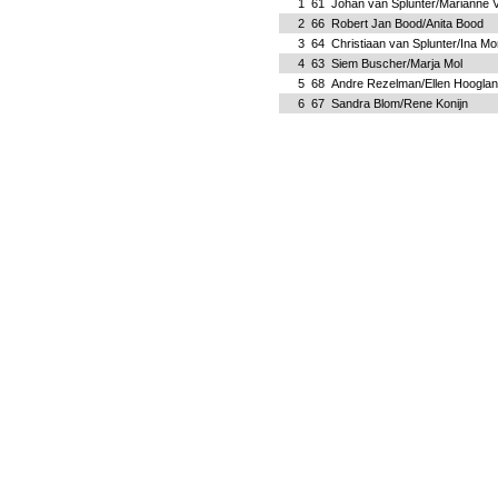
1
61
Johan van Splunter/Marianne V
2
66
Robert Jan Bood/Anita Bood
3
64
Christiaan van Splunter/Ina M
4
63
Siem Buscher/Marja Mol
5
68
Andre Rezelman/Ellen Hoogla
6
67
Sandra Blom/Rene Konijn