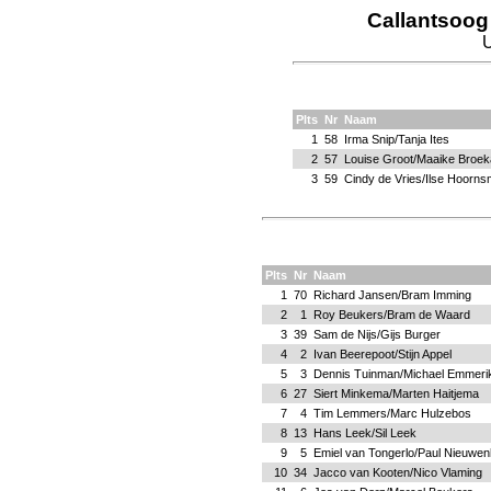
Callantsoog
U
Plts
Nr
Naam
1
58
Irma Snip/Tanja Ites
2
57
Louise Groot/Maaike Broek
3
59
Cindy de Vries/Ilse Hoorn
Plts
Nr
Naam
1
70
Richard Jansen/Bram Imming
2
1
Roy Beukers/Bram de Waard
3
39
Sam de Nijs/Gijs Burger
4
2
Ivan Beerepoot/Stijn Appel
5
3
Dennis Tuinman/Michael Emmeri
6
27
Siert Minkema/Marten Haitjema
7
4
Tim Lemmers/Marc Hulzebos
8
13
Hans Leek/Sil Leek
9
5
Emiel van Tongerlo/Paul Nieuwen
10
34
Jacco van Kooten/Nico Vlaming