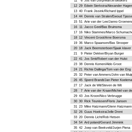
11
6
Jos van Dorp/Marcel Beukers
12
29
Edwin Sierkstra/Alexander Hage
13
40
Frank Jissink/Richard Ippel
14
44
Dennis van Stralen/Ewoud Tjass
15
51
Arie van der Lee/Janno Groenend
16
11
Jacco Geel/Bas Bruinsma
17
16
Niko Stammes/Marco Schumach
18
12
Vincent Groot/Arne Boersma
19
36
Marco Spaansen/Bas Strooper
20
18
Jack Beemsterboer/Sjaak klaver
21
9
Pieter Dekker/Bryan Burger
22
41
Jos Smit/Robert van der Hulst
23
38
Dennis Komen/Aldo Groot
24
21
Richte Dallinga/Tom van der Eng
25
32
Peter van Ammers/John van Muij
26
45
Sjoerd Brandt/Jan Pieter Koelem
27
17
Jack de Wit/Steven de Wit
28
7
Arie van der Kraan/Michiel van de
29
43
Jos Kroon/Nico Verbrugge
30
30
Rick Teunissen/Floris Jansen
31
23
Mike Hatzmann/Glenn Hatzmann
32
26
Guus Hoekstra/Jelle Drent
33
20
Dennis Licht/Rob Hetsen
34
54
Ard poland/Gerard Jimmink
35
42
Joep van Beekveld/Jurjen Piena