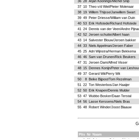
36
28
Arjan Koonings/Michel Snip
37
10
Theo v/d Wiel/Pieter Molenaar
38
19
Willem Thijsse/Janwillem Swart
39
49
Peter Driesse/William van Duin
40
53
Erik Hofstede/Richard Hofstede
41
24
Dennis van der Veen/Andre Pijna
42
52
Jeroen schutte/Albert haan
43
14
Salvester Blouw/Jeroen bakker
44
33
Niels Appelman/Jeroen Faber
45
25
Adri Wijnstra/Herman Bekkema
46
46
Sam van Drunen/Rick Beukers
47
31
Jeroen Dam/Alfred Visser
48
15
Dennes Konijn/Peter van Lieshou
49
37
Gerard Wit/Perry Wit
50
8
Beike Bijpost/Tom Rezelman
51
22
Ton Westerbos/Jan Haaijer
52
50
Erik Knapen/Dennis Mulder
53
47
Wubbo Bosker/Daan Terstal
54
56
Lasse Kerssens/Niels Bras
55
48
Robert Winder/Joost Blaauw
G
Plts
Nr
Naam