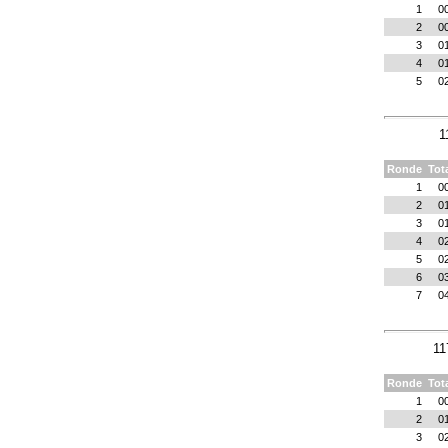
1
0
2
0
3
0
4
0
5
0
1
Ronde
Tot
1
0
2
0
3
0
4
0
5
0
6
0
7
0
11
Ronde
Tot
1
0
2
0
3
0