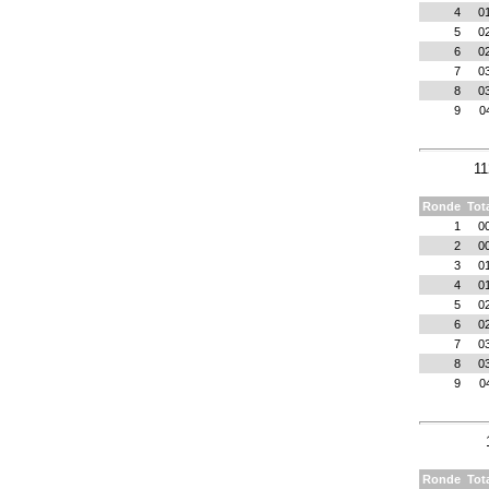
4
0
5
0
6
0
7
0
8
0
9
0
11
Ronde
Tot
1
0
2
0
3
0
4
0
5
0
6
0
7
0
8
0
9
0
Ronde
Tot