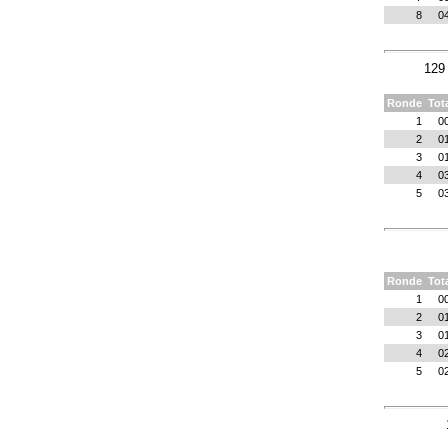
8
0
129 
Ronde
Tot
1
0
2
0
3
0
4
0
5
0
Ronde
Tot
1
0
2
0
3
0
4
0
5
0