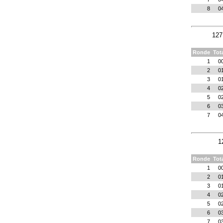
8
0
127
Ronde
Tot
1
0
2
0
3
0
4
0
5
0
6
0
7
0
1
Ronde
Tot
1
0
2
0
3
0
4
0
5
0
6
0
7
0