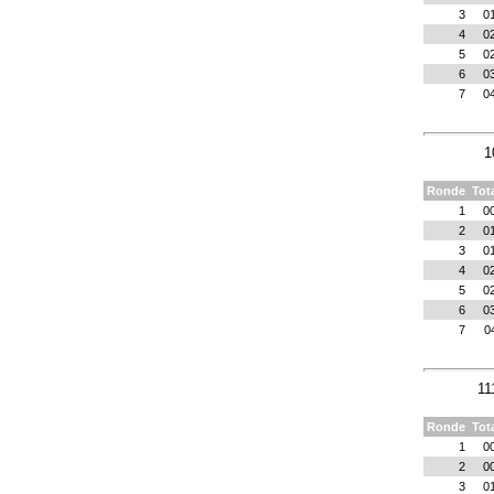
3
0
4
0
5
0
6
0
7
0
1
Ronde
Tot
1
0
2
0
3
0
4
0
5
0
6
0
7
0
11
Ronde
Tot
1
0
2
0
3
0