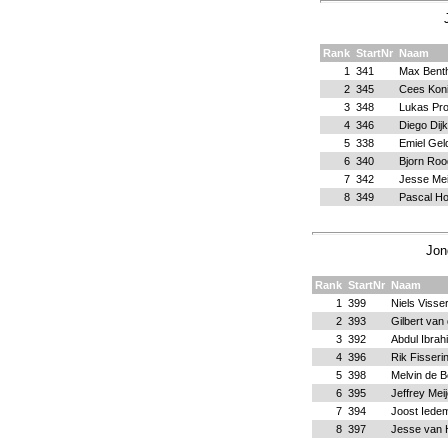
Rank
StartNr
Naam
1
341
Max Bent
2
345
Cees Kon
3
348
Lukas Pr
4
346
Diego Dij
5
338
Emiel Gel
6
340
Bjorn Ro
7
342
Jesse Mei
8
349
Pascal H
Jon
Rank
StartNr
Naam
1
399
Niels Visse
2
393
Gilbert van 
3
392
Abdul Ibrah
4
396
Rik Fisseri
5
398
Melvin de B
6
395
Jeffrey Meij
7
394
Joost Iede
8
397
Jesse van