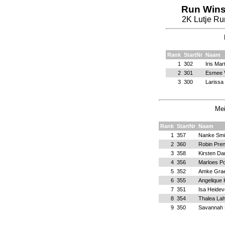
Run Wins
2K Lutje Run
Rank
StartNr
Naam
1
302
Iris Mar
2
301
Esmee 
3
300
Larissa 
Mei
Rank
StartNr
Naam
1
357
Nanke Sm
2
360
Robin Pren
3
358
Kirsten Da
4
356
Marloes P
5
352
Amke Grae
6
355
Angelique 
7
351
Isa Heidev
8
354
Thalea La
9
350
Savannah L