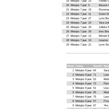
19
Meisjes 7 jaar
23
Finette 
20
Meisjes 7 jaar
5
Iléyana 
21
Meisjes 7 jaar
19
Rosemar
22
Meisjes 7 jaar
11
Gwen Du
23
Meisjes 7 jaar
27
Lynn Bo
24
Meisjes 7 jaar
24
Yara Lin
25
Meisjes 7 jaar
29
Jolieke 
26
Meisjes 7 jaar
30
Inez Bo
27
Meisjes 7 jaar
12
Wende B
28
Meisjes 7 jaar
10
Lisanne
29
Meisjes 7 jaar
21
Lynn St
Rank
Categ
StartNr
Na
1
Meisjes 8 jaar
64
Sara
2
Meisjes 8 jaar
71
Loe
3
Meisjes 8 jaar
52
Mett
4
Meisjes 8 jaar
73
Flor
5
Meisjes 8 jaar
51
Lisa
6
Meisjes 8 jaar
65
Made
7
Meisjes 8 jaar
75
Laur
8
Meisjes 8 jaar
57
Fro
9
Meisjes 8 jaar
67
Yke 