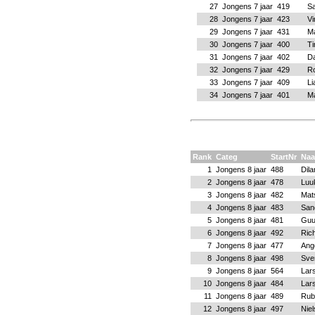
27
Jongens 7 jaar
419
Sa
28
Jongens 7 jaar
423
Vi
29
Jongens 7 jaar
431
Ma
30
Jongens 7 jaar
400
Ti
31
Jongens 7 jaar
402
Da
32
Jongens 7 jaar
429
Ro
33
Jongens 7 jaar
409
Li
34
Jongens 7 jaar
401
Ma
Rank
Categ
StartNr
Na
1
Jongens 8 jaar
488
Dil
2
Jongens 8 jaar
478
Luu
3
Jongens 8 jaar
482
Mat
4
Jongens 8 jaar
483
San
5
Jongens 8 jaar
481
Guu
6
Jongens 8 jaar
492
Ric
7
Jongens 8 jaar
477
Ang
8
Jongens 8 jaar
498
Sve
9
Jongens 8 jaar
564
Lar
10
Jongens 8 jaar
484
Lar
11
Jongens 8 jaar
489
Rub
12
Jongens 8 jaar
497
Nie