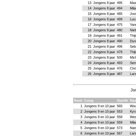
13
Jongens 8 jaar
495
Max
14
Jongens 8 jaar
494
Mil
15
Jongens 8 jaar
485
Joo
16
Jongens 8 jaar
499
Luc
17
Jongens 8 jaar
475
Yan
18
Jongens 8 jaar
480
Nie
19
Jongens 8 jaar
491
Thi
20
Jongens 8 jaar
490
Dyo
21
Jongens 8 jaar
496
Seb
22
Jongens 8 jaar
479
Thi
23
Jongens 8 jaar
500
Mic
24
Jongens 8 jaar
493
Sem
25
Jongens 8 jaar
476
Chri
26
Jongens 8 jaar
487
Lar
Jon
Rank
Categ
StartNr
Na
1
Jongens 9 en 10 jaar
565
Wou
2
Jongens 9 en 10 jaar
553
Kyr
3
Jongens 9 en 10 jaar
558
Wes
4
Jongens 9 en 10 jaar
559
Mil
5
Jongens 9 en 10 jaar
573
Nan
6
Jongens 9 en 10 jaar
567
Lar