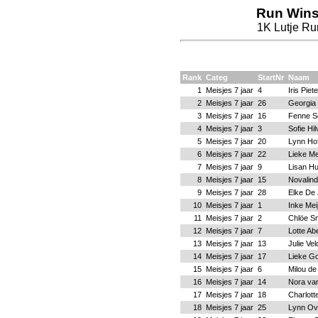
Run Wins
1K Lutje Run
Rank
Categ
StartNr
Naam
1
Meisjes 7 jaar
4
Iris Pie
2
Meisjes 7 jaar
26
Georgia
3
Meisjes 7 jaar
16
Fenne S
4
Meisjes 7 jaar
3
Sofie Hil
5
Meisjes 7 jaar
20
Lynn Ho
6
Meisjes 7 jaar
22
Lieke M
7
Meisjes 7 jaar
9
Lisan Hu
8
Meisjes 7 jaar
15
Novalin
9
Meisjes 7 jaar
28
Elke De
10
Meisjes 7 jaar
1
Inke Mei
11
Meisjes 7 jaar
2
Chlöe S
12
Meisjes 7 jaar
7
Lotte Ab
13
Meisjes 7 jaar
13
Julie Ve
14
Meisjes 7 jaar
17
Lieke Go
15
Meisjes 7 jaar
6
Milou de
16
Meisjes 7 jaar
14
Nora va
17
Meisjes 7 jaar
18
Charlott
18
Meisjes 7 jaar
25
Lynn Ov