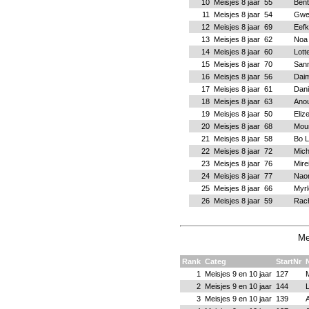
10
Meisjes 8 jaar
55
Bent
11
Meisjes 8 jaar
54
Gwe
12
Meisjes 8 jaar
69
Eefk
13
Meisjes 8 jaar
62
Noa
14
Meisjes 8 jaar
60
Lot
15
Meisjes 8 jaar
70
San
16
Meisjes 8 jaar
56
Dai
17
Meisjes 8 jaar
61
Dani
18
Meisjes 8 jaar
63
Anou
19
Meisjes 8 jaar
50
Eliz
20
Meisjes 8 jaar
68
Moun
21
Meisjes 8 jaar
58
Bo 
22
Meisjes 8 jaar
72
Mich
23
Meisjes 8 jaar
76
Mire
24
Meisjes 8 jaar
77
Nao
25
Meisjes 8 jaar
66
Myrl
26
Meisjes 8 jaar
59
Rach
Me
Rank
Categ
StartNr
1
Meisjes 9 en 10 jaar
127
2
Meisjes 9 en 10 jaar
144
3
Meisjes 9 en 10 jaar
139