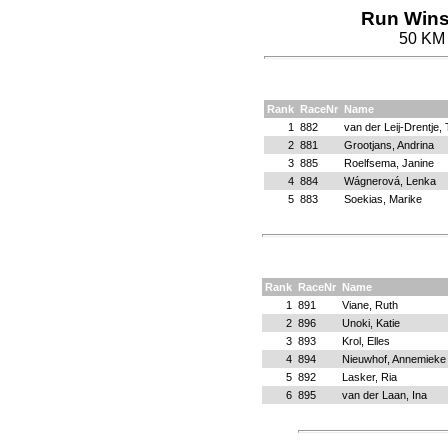
Run Wins
50 KM 
Rank
RaceNr
Name
1
882
van der Leij-Drentje,
2
881
Grootjans, Andrina
3
885
Roelfsema, Janine
4
884
Wágnerová, Lenka
5
883
Soekias, Marike
Rank
RaceNr
Name
1
891
Viane, Ruth
2
896
Unoki, Katie
3
893
Krol, Elles
4
894
Nieuwhof, Annemieke
5
892
Lasker, Ria
6
895
van der Laan, Ina