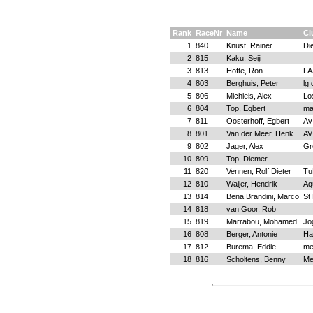
Rank
RaceNr
Name
Cl
1
840
Knust, Rainer
Di
2
815
Kaku, Seiji
3
813
Höfte, Ron
LA
4
803
Berghuis, Peter
lg
5
806
Michiels, Alex
Lo
6
804
Top, Egbert
ma
7
811
Oosterhoff, Egbert
Av
8
801
Van der Meer, Henk
AV
9
802
Jager, Alex
Gr
10
809
Top, Diemer
11
820
Vennen, Rolf Dieter
Tu
12
810
Waijer, Hendrik
Aqu
13
814
Bena Brandini, Marco
St
14
818
van Goor, Rob
15
819
Marrabou, Mohamed
Jo
16
808
Berger, Antonie
Ha
17
812
Burema, Eddie
me
18
816
Scholtens, Benny
Me