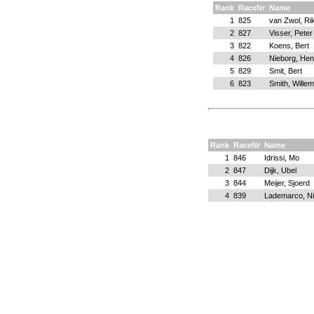
Rank
RaceNr
Name
1
825
van Zwol, Ri
2
827
Visser, Peter
3
822
Koens, Bert
4
826
Nieborg, He
5
829
Smit, Bert
6
823
Smith, Willem
Rank
RaceNr
Name
1
846
Idrissi, Mo
2
847
Dijk, Ubel
3
844
Meijer, Sjoerd
4
839
Lademarco, Ni