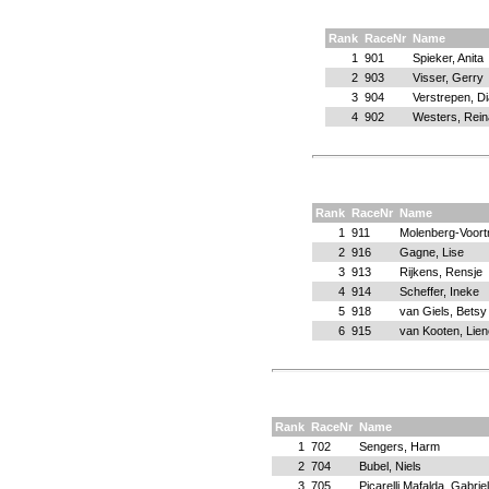
Rank
RaceNr
Name
1
901
Spieker, Anita
2
903
Visser, Gerry
3
904
Verstrepen, D
4
902
Westers, Rein
Rank
RaceNr
Name
1
911
Molenberg-Voort
2
916
Gagne, Lise
3
913
Rijkens, Rensje
4
914
Scheffer, Ineke
5
918
van Giels, Betsy
6
915
van Kooten, Lie
Rank
RaceNr
Name
1
702
Sengers, Harm
2
704
Bubel, Niels
3
705
Picarelli Mafalda, Gabriel