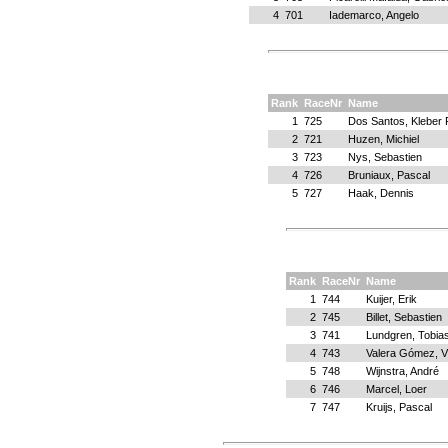
4
701
Iademarco, Angelo
Rank
RaceNr
Name
1
725
Dos Santos, Kleber 
2
721
Huzen, Michiel
3
723
Nys, Sebastien
4
726
Bruniaux, Pascal
5
727
Haak, Dennis
Rank
RaceNr
Name
1
744
Kuijer, Erik
2
745
Billet, Sebastien
3
741
Lundgren, Tobia
4
743
Valera Gómez, V
5
748
Wijnstra, André
6
746
Marcel, Loer
7
747
Kruijs, Pascal