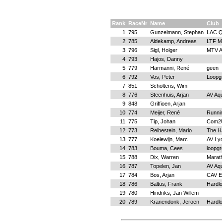
Rank
RaceNr
Name
Club
1
795
Gunzelmann, Stephan
LAC Qu
2
785
Aldekamp, Andreas
LTF M
3
796
Sigl, Holger
MTV A
4
793
Hajos, Danny
5
779
Harmanni, René
geen
6
792
Vos, Peter
Loopg
7
851
Scholtens, Wim
8
776
Steenhuis, Arjan
AV Aqu
9
848
Griffioen, Arjan
10
774
Meijer, René
Runni
11
775
Tip, Johan
Com2
12
773
Reibestein, Mario
The H
13
777
Koelewijn, Marc
AV Ly
14
783
Bouma, Cees
loopgr
15
788
Dix, Warren
Marat
16
787
Topelen, Jan
AV Aqu
17
784
Bos, Arjan
CAV E
18
786
Baltus, Frank
Hardl
19
780
Hindriks, Jan Willem
20
789
Kranendonk, Jeroen
Hardl