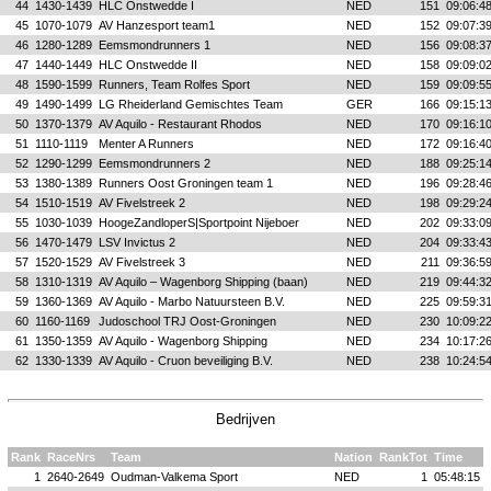
44
1430-1439
HLC Onstwedde I
NED
151
09:06:4
45
1070-1079
AV Hanzesport team1
NED
152
09:07:3
46
1280-1289
Eemsmondrunners 1
NED
156
09:08:3
47
1440-1449
HLC Onstwedde II
NED
158
09:09:0
48
1590-1599
Runners, Team Rolfes Sport
NED
159
09:09:5
49
1490-1499
LG Rheiderland Gemischtes Team
GER
166
09:15:1
50
1370-1379
AV Aquilo - Restaurant Rhodos
NED
170
09:16:1
51
1110-1119
Menter A Runners
NED
172
09:16:4
52
1290-1299
Eemsmondrunners 2
NED
188
09:25:1
53
1380-1389
Runners Oost Groningen team 1
NED
196
09:28:4
54
1510-1519
AV Fivelstreek 2
NED
198
09:29:2
55
1030-1039
HoogeZandloperS|Sportpoint Nijeboer
NED
202
09:33:0
56
1470-1479
LSV Invictus 2
NED
204
09:33:4
57
1520-1529
AV Fivelstreek 3
NED
211
09:36:5
58
1310-1319
AV Aquilo – Wagenborg Shipping (baan)
NED
219
09:44:3
59
1360-1369
AV Aquilo - Marbo Natuursteen B.V.
NED
225
09:59:3
60
1160-1169
Judoschool TRJ Oost-Groningen
NED
230
10:09:2
61
1350-1359
AV Aquilo - Wagenborg Shipping
NED
234
10:17:2
62
1330-1339
AV Aquilo - Cruon beveiliging B.V.
NED
238
10:24:5
Bedrijven
Rank
RaceNrs
Team
Nation
RankTot
Time
1
2640-2649
Oudman-Valkema Sport
NED
1
05:48:15