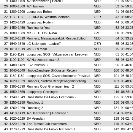
19
1400-1409
AV Heerenveen | Heren 1
NED
31
07:55:3
20
1000-1009
AV Haarlem
NED
32
07:59:1
21
1200-1209
Loopgroep Beilen
NED
41
08:06:5
22
1150-1159
LT TuRa 07 Westrhauderfehn
GER
42
08:08:2
23
1420-1429
Loopgroep Roden
NED
44
08:09:3
24
1450-1459
Running for You
NED
52
08:23:2
25
1080-1089
MK SEITL OSTRAVA
CZE
60
08:29:4
26
1610-1619
Runners, Massagepraktijk Respectfultoch
NED
64
08:33:2
27
1540-1549
LG Uplengen - Lauftreff
GER
65
08:33:2
28
1010-1019
WZK Tri-team
NED
75
08:39:2
29
1190-1199
Loopgroep SOS | Vakgarage van Leeuwen
NED
81
08:41:5
30
1100-1109
AV Hanzesport team 2
NED
85
08:43:5
31
1480-1489
LSV Invictus 3
NED
96
08:46:4
32
1040-1049
HoogeZandloperS|Klooster Reizen
NED
100
08:48:0
33
1180-1189
Loopgroep SOS |Gezondheidcentr Provitaal
NED
101
08:48:1
34
1620-1629
Runners, Sortimo Bedrijfswageninrichting
NED
103
08:48:4
35
1390-1399
Runners Oost Groningen team 2
NED
111
08:53:3
36
1550-1559
Loopgroep Groningen
NED
116
08:55:1
37
1340-1349
Dansstudio Da Funky Feet team 2
NED
125
08:59:4
38
1250-1259
Runploug 1
NED
130
09:00:4
39
1260-1269
Runploug 2
NED
131
09:00:4
40
1410-1419
AV Heerenveen | Gemengd 1
NED
134
09:02:4
41
1020-1029
SV Veendam
NED
135
09:02:4
42
1220-1229
The Travel Club zwemmers
NED
140
09:03:4
43
1270-1279
Dansstudio Da Funky feet team 1
NED
142
09:04:1