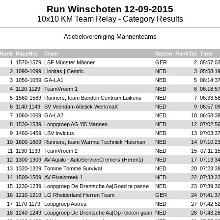
Run Winschoten 12-09-2015
10x10 KM Team Relay - Category Results
Atletiekvereniging Mannenteams
Rank
RaceNrs
Team
Nation
RankTot
Time
1
1570-1579
LSF Münster Männer
GER
2
05:57:0
2
1090-1099
Lionitas | Centric
NED
3
05:58:1
3
1050-1059
GA-LA1
NED
5
06:14:3
4
1120-1129
TeamVroem 1
NED
6
06:18:5
5
1560-1569
Runners, team Banden Centrum Luikens
NED
7
06:33:5
6
1140-1149
SV Veendam Atletiek WerkmaX
NED
9
06:57:0
7
1060-1069
GA-LA2
NED
10
06:58:3
8
1530-1539
Loopgroep AG '85 Mannen
NED
12
07:02:5
9
1460-1469
LSV Invictus
NED
13
07:03:3
10
1600-1609
Runners, team Warmte Techniek Huisman
NED
14
07:10:2
11
1130-1139
TeamVroem 2
NED
15
07:11:1
12
1300-1309
AV Aquilo - AutoServiceCremers (Heren1)
NED
17
07:13:3
13
1320-1329
Tomme Tomme Survival
NED
20
07:23:3
14
1500-1509
AV Fivelstreek 1
NED
22
07:33:2
15
1230-1239
Loopgroep De Drentsche Aa|Goed te passe
NED
23
07:39:3
16
1210-1219
LG Rheiderland Herren Team
GER
24
07:41:3
17
1170-1179
Loopgroep Astrea
NED
27
07:42:5
18
1240-1249
Loopgroep De Drentsche Aa|Op rekken goan
NED
28
07:43:2