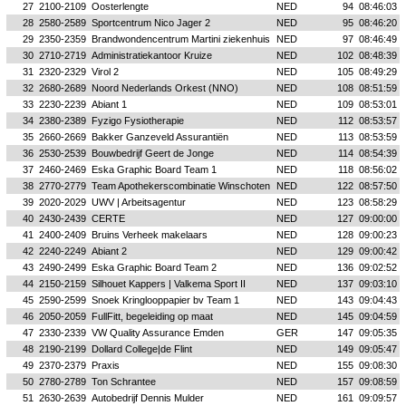
27
2100-2109
Oosterlengte
NED
94
08:46:03
28
2580-2589
Sportcentrum Nico Jager 2
NED
95
08:46:20
29
2350-2359
Brandwondencentrum Martini ziekenhuis
NED
97
08:46:49
30
2710-2719
Administratiekantoor Kruize
NED
102
08:48:39
31
2320-2329
Virol 2
NED
105
08:49:29
32
2680-2689
Noord Nederlands Orkest (NNO)
NED
108
08:51:59
33
2230-2239
Abiant 1
NED
109
08:53:01
34
2380-2389
Fyzigo Fysiotherapie
NED
112
08:53:57
35
2660-2669
Bakker Ganzeveld Assurantiën
NED
113
08:53:59
36
2530-2539
Bouwbedrijf Geert de Jonge
NED
114
08:54:39
37
2460-2469
Eska Graphic Board Team 1
NED
118
08:56:02
38
2770-2779
Team Apothekerscombinatie Winschoten
NED
122
08:57:50
39
2020-2029
UWV | Arbeitsagentur
NED
123
08:58:29
40
2430-2439
CERTE
NED
127
09:00:00
41
2400-2409
Bruins Verheek makelaars
NED
128
09:00:23
42
2240-2249
Abiant 2
NED
129
09:00:42
43
2490-2499
Eska Graphic Board Team 2
NED
136
09:02:52
44
2150-2159
Silhouet Kappers | Valkema Sport II
NED
137
09:03:10
45
2590-2599
Snoek Kringlooppapier bv Team 1
NED
143
09:04:43
46
2050-2059
FullFitt, begeleiding op maat
NED
145
09:04:59
47
2330-2339
VW Quality Assurance Emden
GER
147
09:05:35
48
2190-2199
Dollard College|de Flint
NED
149
09:05:47
49
2370-2379
Praxis
NED
155
09:08:30
50
2780-2789
Ton Schrantee
NED
157
09:08:59
51
2630-2639
Autobedrijf Dennis Mulder
NED
161
09:09:57