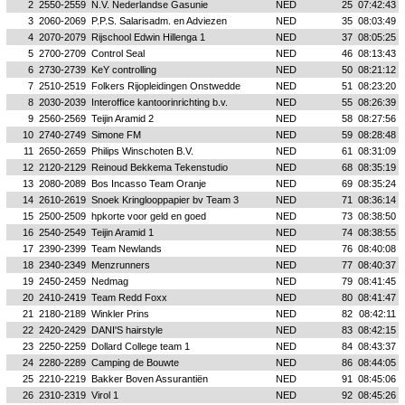
2
2550-2559
N.V. Nederlandse Gasunie
NED
25
07:42:43
3
2060-2069
P.P.S. Salarisadm. en Adviezen
NED
35
08:03:49
4
2070-2079
Rijschool Edwin Hillenga 1
NED
37
08:05:25
5
2700-2709
Control Seal
NED
46
08:13:43
6
2730-2739
KeY controlling
NED
50
08:21:12
7
2510-2519
Folkers Rijopleidingen Onstwedde
NED
51
08:23:20
8
2030-2039
Interoffice kantoorinrichting b.v.
NED
55
08:26:39
9
2560-2569
Teijin Aramid 2
NED
58
08:27:56
10
2740-2749
Simone FM
NED
59
08:28:48
11
2650-2659
Philips Winschoten B.V.
NED
61
08:31:09
12
2120-2129
Reinoud Bekkema Tekenstudio
NED
68
08:35:19
13
2080-2089
Bos Incasso Team Oranje
NED
69
08:35:24
14
2610-2619
Snoek Kringlooppapier bv Team 3
NED
71
08:36:14
15
2500-2509
hpkorte voor geld en goed
NED
73
08:38:50
16
2540-2549
Teijin Aramid 1
NED
74
08:38:55
17
2390-2399
Team Newlands
NED
76
08:40:08
18
2340-2349
Menzrunners
NED
77
08:40:37
19
2450-2459
Nedmag
NED
79
08:41:45
20
2410-2419
Team Redd Foxx
NED
80
08:41:47
21
2180-2189
Winkler Prins
NED
82
08:42:11
22
2420-2429
DANI'S hairstyle
NED
83
08:42:15
23
2250-2259
Dollard College team 1
NED
84
08:43:37
24
2280-2289
Camping de Bouwte
NED
86
08:44:05
25
2210-2219
Bakker Boven Assurantiën
NED
91
08:45:06
26
2310-2319
Virol 1
NED
92
08:45:26