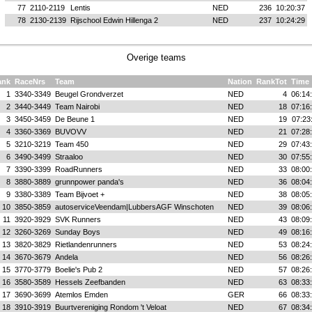
77
2110-2119
Lentis
NED
236
10:20:37
78
2130-2139
Rijschool Edwin Hillenga 2
NED
237
10:24:29
Overige teams
ank
RaceNrs
Team
Nation
RankTot
Time
1
3340-3349
Beugel Grondverzet
NED
4
06:14
2
3440-3449
Team Nairobi
NED
18
07:16
3
3450-3459
De Beune 1
NED
19
07:23
4
3360-3369
BUVOVV
NED
21
07:28
5
3210-3219
Team 450
NED
29
07:43
6
3490-3499
Straaloo
NED
30
07:55
7
3390-3399
RoadRunners
NED
33
08:00
8
3880-3889
grunnpower panda's
NED
36
08:04
9
3380-3389
Team Bijvoet +
NED
38
08:05
10
3850-3859
autoserviceVeendam|LubbersAGF Winschoten
NED
39
08:06
11
3920-3929
SVK Runners
NED
43
08:09
12
3260-3269
Sunday Boys
NED
49
08:16
13
3820-3829
Rietlandenrunners
NED
53
08:24
14
3670-3679
Andela
NED
56
08:26
15
3770-3779
Boelie's Pub 2
NED
57
08:26
16
3580-3589
Hessels Zeefbanden
NED
63
08:33
17
3690-3699
Atemlos Emden
GER
66
08:33
18
3910-3919
Buurtvereniging Rondom 't Veloat
NED
67
08:34