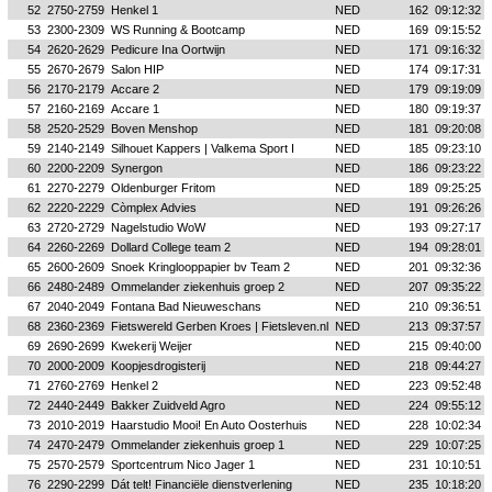
52
2750-2759
Henkel 1
NED
162
09:12:32
53
2300-2309
WS Running & Bootcamp
NED
169
09:15:52
54
2620-2629
Pedicure Ina Oortwijn
NED
171
09:16:32
55
2670-2679
Salon HIP
NED
174
09:17:31
56
2170-2179
Accare 2
NED
179
09:19:09
57
2160-2169
Accare 1
NED
180
09:19:37
58
2520-2529
Boven Menshop
NED
181
09:20:08
59
2140-2149
Silhouet Kappers | Valkema Sport I
NED
185
09:23:10
60
2200-2209
Synergon
NED
186
09:23:22
61
2270-2279
Oldenburger Fritom
NED
189
09:25:25
62
2220-2229
Còmplex Advies
NED
191
09:26:26
63
2720-2729
Nagelstudio WoW
NED
193
09:27:17
64
2260-2269
Dollard College team 2
NED
194
09:28:01
65
2600-2609
Snoek Kringlooppapier bv Team 2
NED
201
09:32:36
66
2480-2489
Ommelander ziekenhuis groep 2
NED
207
09:35:22
67
2040-2049
Fontana Bad Nieuweschans
NED
210
09:36:51
68
2360-2369
Fietswereld Gerben Kroes | Fietsleven.nl
NED
213
09:37:57
69
2690-2699
Kwekerij Weijer
NED
215
09:40:00
70
2000-2009
Koopjesdrogisterij
NED
218
09:44:27
71
2760-2769
Henkel 2
NED
223
09:52:48
72
2440-2449
Bakker Zuidveld Agro
NED
224
09:55:12
73
2010-2019
Haarstudio Mooi! En Auto Oosterhuis
NED
228
10:02:34
74
2470-2479
Ommelander ziekenhuis groep 1
NED
229
10:07:25
75
2570-2579
Sportcentrum Nico Jager 1
NED
231
10:10:51
76
2290-2299
Dát telt! Financiële dienstverlening
NED
235
10:18:20