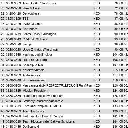
19
3560-3569
Team COOP Jan Kruijer
NED
70
08:35
20
3930-3939
Steeds Beter
NED
72
08:37
21
3410-3419
De Kooikers
NED
78
08:41
22
3520-3529
TSS
NED
87
08:44
23
3420-3429
PvdA Oldambt
NED
88
08:44
24
3960-3969
Liprunners
NED
89
08:44
25
3270-3279
Lentis Kliniek Groningen
NED
90
08:45
26
3640-3649
CDA afd. Oldambt
NED
93
08:45
27
3870-3879
Lientje
NED
98
08:46
28
3320-3329
Ubbo Emmius Winschoten
NED
99
08:47
29
3350-3359
keuringsbedrijf kuiper
NED
104
08:48
30
3840-3849
Dijkdorp Drieborg
NED
106
08:49
31
3280-3289
Speedipus Rex
NED
107
08:51
32
3780-3789
Karakter Almelo
NED
115
08:54
33
3730-3739
Abdijrunners
NED
117
08:55
34
3740-3749
St Travelrunners
NED
119
08:56
35
3980-3989
Massagepraktijk RESPECTFULTOUCH Run4Fun
NED
120
08:56
36
3810-3819
Mission Possible III
NED
124
08:59
37
3830-3839
Daltonschool de Tweemaster
NED
126
08:59
38
3890-3899
Amnesty International team 2
NED
132
09:01
39
3970-3979
FrieslandCampina DOMO 1
NED
133
09:02
40
3250-3259
Team Potgieser
NED
138
09:03
41
3900-3909
Judo Instituut Noord | Zempo
NED
141
09:03
42
3610-3619
Team Kloostervallei|Bakker Scholtens
NED
144
09:04
43
3480-3489
De Beune 4
NED
146
09:05