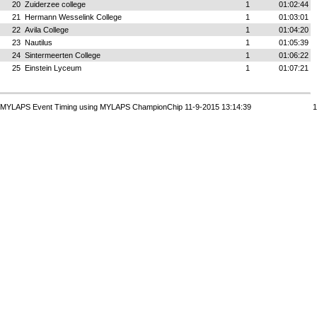
20
Zuiderzee college
1
01:02:44
21
Hermann Wesselink College
1
01:03:01
22
Avila College
1
01:04:20
23
Nautilus
1
01:05:39
24
Sintermeerten College
1
01:06:22
25
Einstein Lyceum
1
01:07:21
MYLAPS Event Timing using MYLAPS ChampionChip 11-9-2015 13:14:39
1