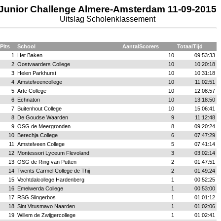
Junior Challenge Almere-Amsterdam 11-09-2015
Uitslag Scholenklassement
Plts
School
AantalScorers
TotaalTijd
1
Het Baken
10
09:53:33
2
Oostvaarders College
10
10:20:18
3
Helen Parkhurst
10
10:31:18
4
Amstelveencollege
10
11:02:51
5
Arte College
10
12:08:57
6
Echnaton
10
13:18:50
7
Buitenhout College
10
15:06:41
8
De Goudse Waarden
9
11:12:48
9
OSG de Meergronden
8
09:20:24
10
Berechja College
6
07:47:29
11
Amstelveen College
5
07:41:14
12
Montessori Lyceum Flevoland
3
03:02:14
13
OSG de Ring van Putten
2
01:47:51
14
Twents Carmel College de Thij
2
01:49:24
15
Vechtdalcollege Hardenberg
1
00:52:25
16
Emelwerda College
1
00:53:00
17
RSG Slingerbos
1
01:01:12
18
Sint Vitusmavo Naarden
1
01:02:06
19
Willem de Zwijgercollege
1
01:02:41