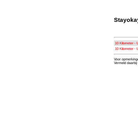
Stayokay
10 Kilometer - U
10 Kilometer -
Voor opmerkinge
Vermeld daarbij 