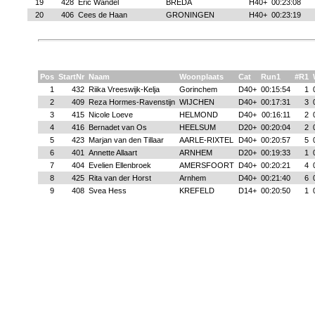
19
428
Eric Wandel
BREDA
H40+
00:23:08
20
406
Cees de Haan
GRONINGEN
H40+
00:23:19
Pos
StartNr
Naam
Woonplaats
Cat
Run1
#R1
1
432
Riika Vreeswijk-Kelja
Gorinchem
D40+
00:15:54
1
2
409
Reza Hormes-Ravenstijn
WIJCHEN
D40+
00:17:31
3
3
415
Nicole Loeve
HELMOND
D40+
00:16:11
2
4
416
Bernadet van Os
HEELSUM
D20+
00:20:04
2
5
423
Marjan van den Tillaar
AARLE-RIXTEL
D40+
00:20:57
5
6
401
Annette Allaart
ARNHEM
D20+
00:19:33
1
7
404
Evelien Ellenbroek
AMERSFOORT
D40+
00:20:21
4
8
425
Rita van der Horst
Arnhem
D40+
00:21:40
6
9
408
Svea Hess
KREFELD
D14+
00:20:50
1