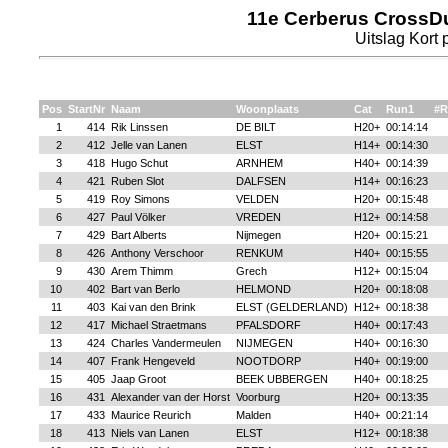
11e Cerberus CrossDu
Uitslag Kort 
Pos
StartNr
Naam
Woonplaats
Cat
Run1
#R
1
414
Rik Linssen
DE BILT
H20+
00:14:14
2
412
Jelle van Lanen
ELST
H14+
00:14:30
3
418
Hugo Schut
ARNHEM
H40+
00:14:39
4
421
Ruben Slot
DALFSEN
H14+
00:16:23
5
419
Roy Simons
VELDEN
H20+
00:15:48
6
427
Paul Völker
VREDEN
H12+
00:14:58
7
429
Bart Alberts
Nijmegen
H20+
00:15:21
8
426
Anthony Verschoor
RENKUM
H40+
00:15:55
9
430
Arem Thimm
Grech
H12+
00:15:04
10
402
Bart van Berlo
HELMOND
H20+
00:18:08
11
403
Kai van den Brink
ELST (GELDERLAND)
H12+
00:18:38
12
417
Michael Straetmans
PFALSDORF
H40+
00:17:43
13
424
Charles Vandermeulen
NIJMEGEN
H40+
00:16:30
14
407
Frank Hengeveld
NOOTDORP
H40+
00:19:00
15
405
Jaap Groot
BEEK UBBERGEN
H40+
00:18:25
16
431
Alexander van der Horst
Voorburg
H20+
00:13:35
17
433
Maurice Reurich
Malden
H40+
00:21:14
18
413
Niels van Lanen
ELST
H12+
00:18:38