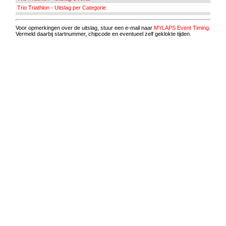
Trio Triathlon - Uitslag per Categorie
Voor opmerkingen over de uitslag, stuur een e-mail naar
MYLAPS Event Timing
.
Vermeld daarbij startnummer, chipcode en eventueel zelf geklokte tijden.