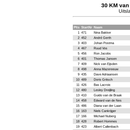
30 KM van
Uitsl
Plts
StartNr
Naam
1
471
Nina Bakker
2
452
André Gerth
3
403
Johan Postma
4
467
Ruud Vos
5
456
Ron Jacobs
6
401
Thomas Jansen
7
409
Nick van Eijsden
8
498
Anna Mazereeuw
9
435
Dave Adriaansen
10
489
Doris Gritsch
11
426
Bas Lacroix
12
480
Lesley Dreijling
13
410
Guido van de Braak
14
458
Edward van de Nes
15
486
Diana van der Laan
16
163
Niels Cankrijger
17
166
Michael Nuberg
18
428
Robert Hommes
19
423
Albert Callenbach