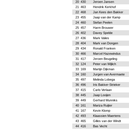
20
430
Jeroen Jansen
21
463
Hendrik Kerkhof
22
468
Jan Kees den Bakker
23
455
Jaap van der Kamp
24
460
Stefan Peelen
25
457
Harm Brouwer
26
402
Davey Spelde
27
436
Mark Valies
28
404
Mark van Dongen
29
434
Ronald Franken
30
466
Marcel Hazewindus
31
417
Jeroen Beugeling
32
124
Peter van Wijlich
33
169
Martijn Dijkman
34
160
Jurgen van Avermaete
35
497
Melinda Lobega
36
496
Iris Bakker-Strieker
37
415
Carlo Verlaan
38
445
Jaap Looijen
39
449
Gerhard Munniks
40
161
Mariza Ruijter
41
167
Kevin Klomp
42
493
Klaassien Maertens
43
465
Gilles van der Windt
44
416
Bas Vecht