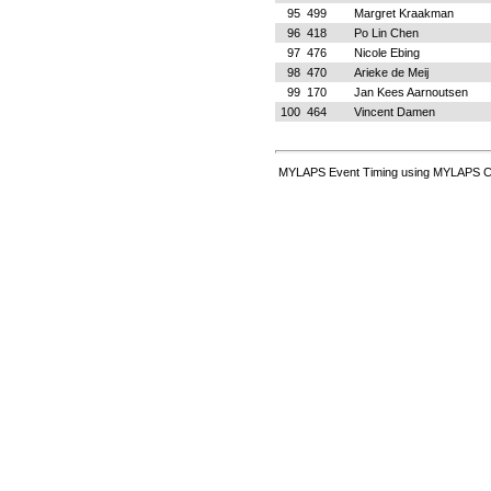
95
499
Margret Kraakman
96
418
Po Lin Chen
97
476
Nicole Ebing
98
470
Arieke de Meij
99
170
Jan Kees Aarnoutsen
100
464
Vincent Damen
MYLAPS Event Timing using MYLAPS Ch