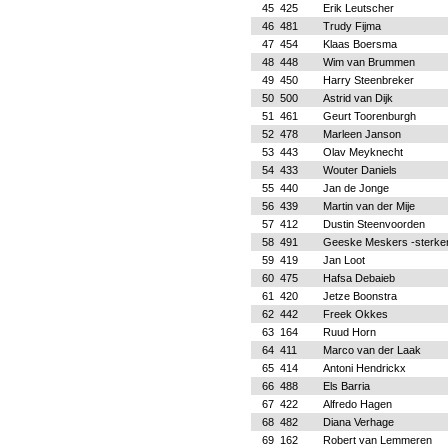
45
425
Erik Leutscher
46
481
Trudy Fijma
47
454
Klaas Boersma
48
448
Wim van Brummen
49
450
Harry Steenbreker
50
500
Astrid van Dijk
51
461
Geurt Toorenburgh
52
478
Marleen Janson
53
443
Olav Meyknecht
54
433
Wouter Daniels
55
440
Jan de Jonge
56
439
Martin van der Mije
57
412
Dustin Steenvoorden
58
491
Geeske Meskers -sterke
59
419
Jan Loot
60
475
Hafsa Debaieb
61
420
Jetze Boonstra
62
442
Freek Okkes
63
164
Ruud Horn
64
411
Marco van der Laak
65
414
Antoni Hendrickx
66
488
Els Barria
67
422
Alfredo Hagen
68
482
Diana Verhage
69
162
Robert van Lemmeren