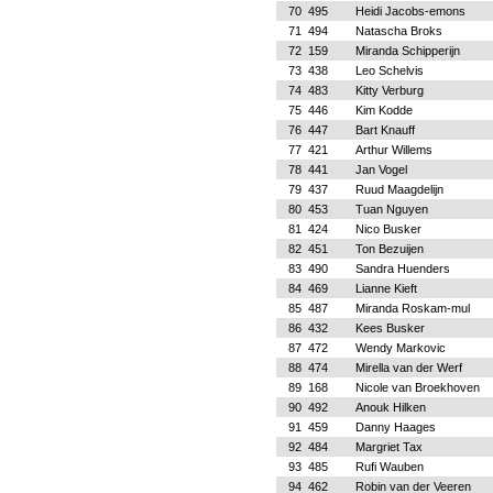
70
495
Heidi Jacobs-emons
71
494
Natascha Broks
72
159
Miranda Schipperijn
73
438
Leo Schelvis
74
483
Kitty Verburg
75
446
Kim Kodde
76
447
Bart Knauff
77
421
Arthur Willems
78
441
Jan Vogel
79
437
Ruud Maagdelijn
80
453
Tuan Nguyen
81
424
Nico Busker
82
451
Ton Bezuijen
83
490
Sandra Huenders
84
469
Lianne Kieft
85
487
Miranda Roskam-mul
86
432
Kees Busker
87
472
Wendy Markovic
88
474
Mirella van der Werf
89
168
Nicole van Broekhoven
90
492
Anouk Hilken
91
459
Danny Haages
92
484
Margriet Tax
93
485
Rufi Wauben
94
462
Robin van der Veeren