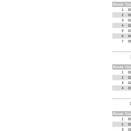
Ronde
Tot
1
0
2
0
3
0
4
0
5
0
6
0
7
0
Ronde
Tot
1
0
2
0
3
0
4
0
Ronde
Tot
1
0
2
0
3
0