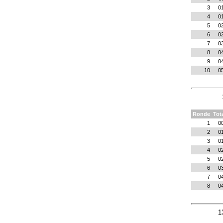
3
0
4
0
5
0
6
0
7
0
8
0
9
0
10
0
Ronde
Tot
1
0
2
0
3
0
4
0
5
0
6
0
7
0
8
0
1