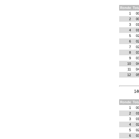
Ronde
Tot
1
0
2
0
3
0
4
0
5
0
6
0
7
0
8
0
9
0
10
0
11
0
12
0
14
Ronde
Tot
1
0
2
0
3
0
4
0
5
0
6
0