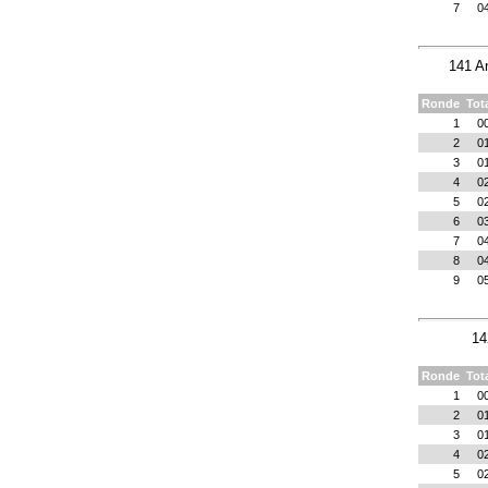
7
0
141 A
Ronde
Tot
1
0
2
0
3
0
4
0
5
0
6
0
7
0
8
0
9
0
14
Ronde
Tot
1
0
2
0
3
0
4
0
5
0