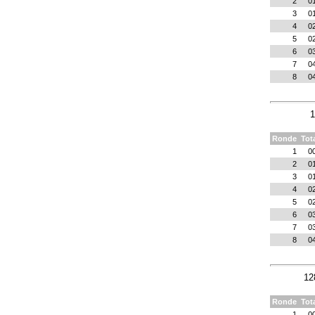
2
0
3
0
4
0
5
0
6
0
7
0
8
0
1
Ronde
Tot
1
0
2
0
3
0
4
0
5
0
6
0
7
0
8
0
12
Ronde
Tot
1
0