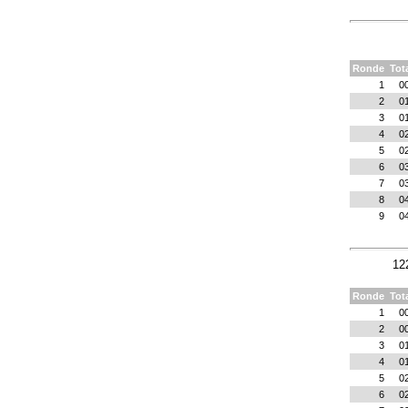
Ronde
Tot
1
0
2
0
3
0
4
0
5
0
6
0
7
0
8
0
9
0
12
Ronde
Tot
1
0
2
0
3
0
4
0
5
0
6
0