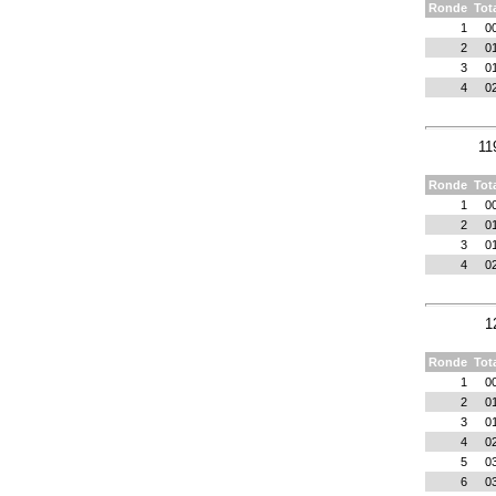
Ronde
Tot
1
0
2
0
3
0
4
0
11
Ronde
Tot
1
0
2
0
3
0
4
0
1
Ronde
Tot
1
0
2
0
3
0
4
0
5
0
6
0