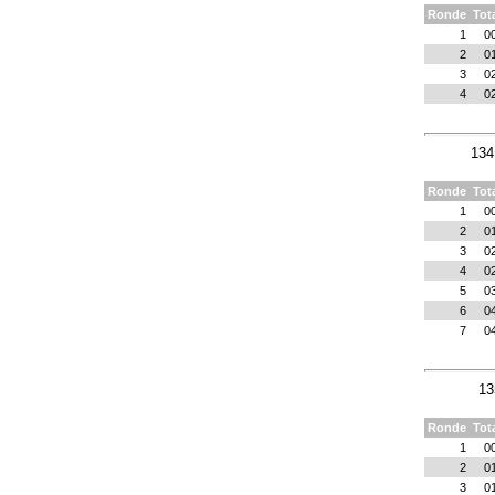
Ronde
Tot
1
0
2
0
3
0
4
0
134
Ronde
Tot
1
0
2
0
3
0
4
0
5
0
6
0
7
0
13
Ronde
Tot
1
0
2
0
3
0