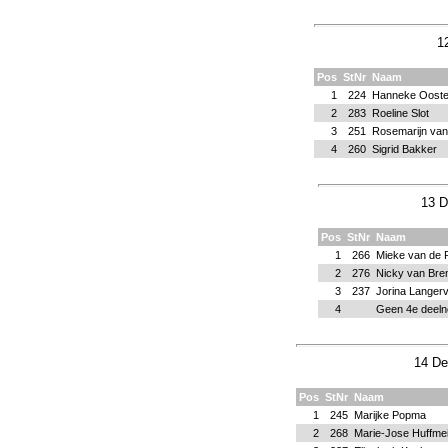
1
Pos
StNr
Naam
1
224
Hanneke Ooste
2
283
Roeline Slot
3
251
Rosemarijn van
4
260
Sigrid Bakker
13 D
Pos
StNr
Naam
1
266
Mieke van de P
2
276
Nicky van Br
3
237
Jorina Langerv
4
Geen 4e deel
14 De
Pos
StNr
Naam
1
245
Marijke Popma
2
268
Marie-Jose Huffmei