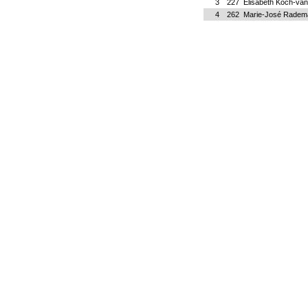
3
227
Elisabeth Koch-van
4
262
Marie-José Radem