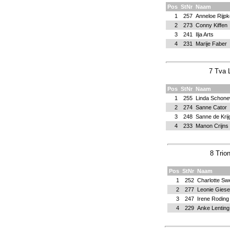
Pos
StNr
Naam
1
257
Anneloe Rijp
2
273
Conny Kiffen
3
241
Ilja Arts
4
231
Marije Faber
7 Tva 
Pos
StNr
Naam
1
255
Linda Schonew
2
274
Sanne Cator
3
248
Sanne de Krij
4
233
Manon Crijns
8 Trio
Pos
StNr
Naam
1
252
Charlotte Sw
2
277
Leonie Gies
3
247
Irene Roding
4
229
Anke Lenting