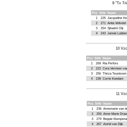
9 "Tv Tr
Pos
StNr
Naam
1
225
Jacqueline Ho
2
271
Anita Vetketel
3
254
Sjhadré Olij
4
243
Jannie Lubber
10 Vzc
Pos
StNr
Naam
1
269
Ria Perfors
2
222
Cora Vermeer-va
3
256
Thirza Teunissen
4
238
Corrie Koedam
11 Vzc
Pos
StNr
Naam
1
236
Annemarie van d
2
250
Anne-Marie Draa
3
279
Beppie Klumpena
4
267
Astrid van Dijk