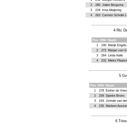
2
280
Jolien Bergsma
3
228
Irma Meijering
4
263
Carmen Scholte L
4 Rtc D
Pos
StNr
Naam
1
240
Marije Engels
2
272
Marjan van G
3
264
Linda Nalis
4
232
Mieke Plaatze
5 Gv
Pos
StNr
Naam
1
278
Esther de Vries
2
258
Djoeke Brons
3
244
Jorinde van de
4
235
Marleen Ausse
6 Trio