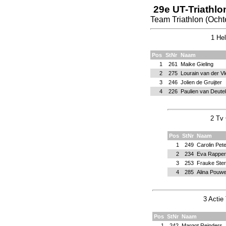
29e UT-Triathlo
Team Triathlon (Och
1 Hel
Pos
StNr
Naam
1
261
Maike Gieling
2
275
Lourain van der Vl
3
246
Jolien de Gruijter
4
226
Paulien van Deut
2 Tv 
Pos
StNr
Naam
1
249
Carolin Pet
2
234
Eva Rapper
3
253
Frauke Ste
4
285
Alina Pouwe
3 Actie 
Pos
StNr
Naam
1
242
Margot Reinders