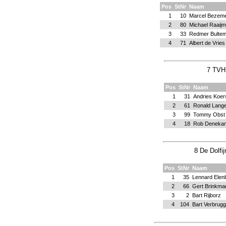
Pos
StNr
Naam
1
10
Marcel Bezem
2
80
Michael Raaij
3
33
Redmer Bulte
4
71
Albert de Vries
7 TVH 
Pos
StNr
Naam
1
31
Andries Koer
2
61
Ronald Lange
3
99
Tommy Obst
4
18
Rob Deneka
8 De Dolfi
Pos
StNr
Naam
1
35
Lennard Elen
2
66
Gert Brinkma
3
2
Bart Rijborz
4
104
Bart Verbrug