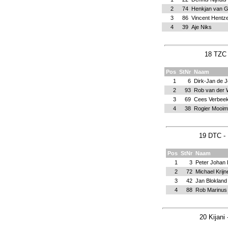
2
74
Henkjan van G
3
86
Vincent Hentz
4
39
Aje Niks
18 TZC 
Pos
StNr
Naam
1
6
Dirk-Jan de 
2
93
Rob van der 
3
69
Cees Verbee
4
38
Rogier Mooi
19 DTC -
Pos
StNr
Naam
1
3
Peter Johan D
2
72
Michael Krijn
3
42
Jan Blokland
4
88
Rob Marinus
20 Kijani