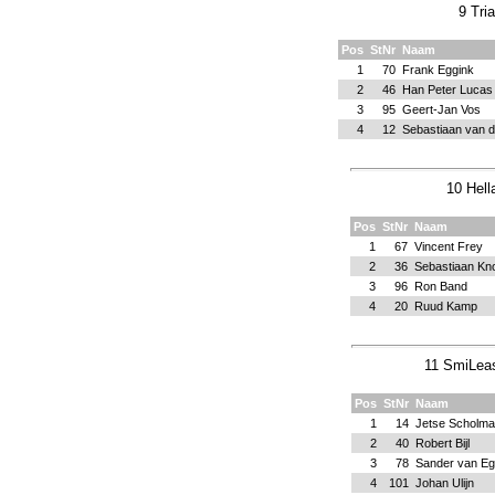
9 Tri
Pos
StNr
Naam
1
70
Frank Eggink
2
46
Han Peter Lucas
3
95
Geert-Jan Vos
4
12
Sebastiaan van 
10 Hell
Pos
StNr
Naam
1
67
Vincent Frey
2
36
Sebastiaan Kn
3
96
Ron Band
4
20
Ruud Kamp
11 SmiLeas
Pos
StNr
Naam
1
14
Jetse Scholma
2
40
Robert Bijl
3
78
Sander van Eg
4
101
Johan Ulijn