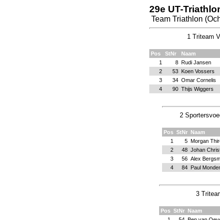
29e UT-Triathlo
Team Triathlon (Och
1 Triteam V
Pos
StNr
Naam
1
8
Rudi Jansen
2
53
Koen Vossers
3
34
Omar Cornelis
4
90
Thijs Wiggers
2 Sportersvoe
Pos
StNr
Naam
1
5
Morgan Thir
2
48
Johan Chris
3
56
Alex Bergs
4
84
Paul Monde
3 Tritea
Pos
StNr
Naam
1
54
Ben van Oev