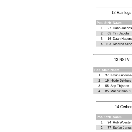
12 Rainlegs
Pos
StNr
Naam
1
27
Daan Jacobs
2
65
Tim Jacobs
3
16
Daan Hagens
4
103
Ricardo Scho
13 NSTV T
Pos
StNr
Naam
1
37
Kevin Gideons
2
19
Hidde Bekhuis
3
55
Sep Thijssen
4
85
Machiel van Z
14 Cerber
Pos
StNr
Naam
1
94
Rob Woeste
2
77
Stefan Jans