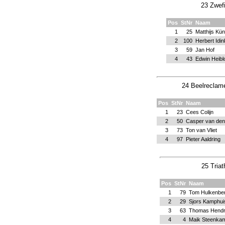
23 Zwefi
Pos
StNr
Naam
1
25
Matthijs Kün
2
100
Herbert Idin
3
59
Jan Hof
4
43
Edwin Heib
24 Beelreclame
Pos
StNr
Naam
1
23
Cees Colijn
2
50
Casper van den
3
73
Ton van Vliet
4
97
Pieter Aaldring
25 Tria
Pos
StNr
Naam
1
79
Tom Hulkenbe
2
29
Sjors Kamphui
3
63
Thomas Hendr
4
4
Maik Steenka