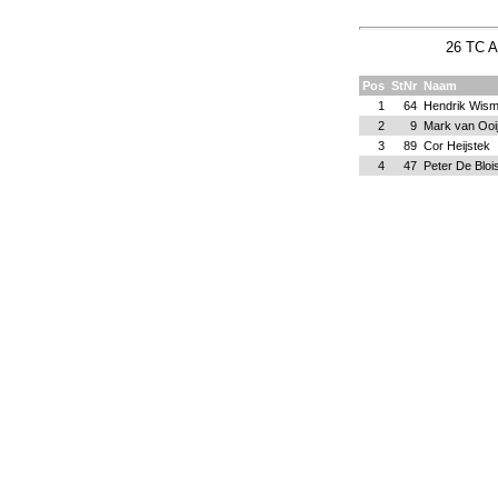
26 TC A
Pos
StNr
Naam
1
64
Hendrik Wism
2
9
Mark van Ooi
3
89
Cor Heijstek
4
47
Peter De Bloi