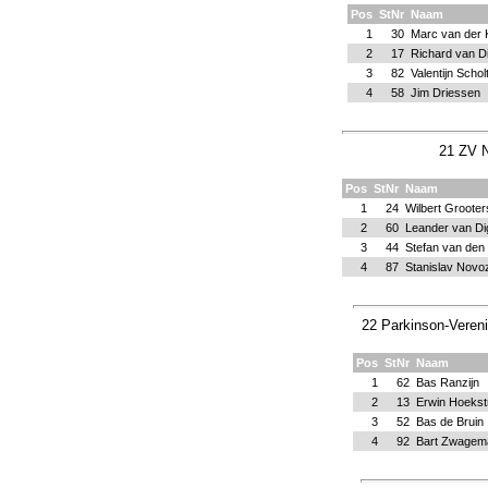
Pos
StNr
Naam
1
30
Marc van der 
2
17
Richard van D
3
82
Valentijn Schol
4
58
Jim Driessen
21 ZV N
Pos
StNr
Naam
1
24
Wilbert Grooter
2
60
Leander van Di
3
44
Stefan van den
4
87
Stanislav Novo
22 Parkinson-Vereni
Pos
StNr
Naam
1
62
Bas Ranzijn
2
13
Erwin Hoekst
3
52
Bas de Bruin
4
92
Bart Zwagem