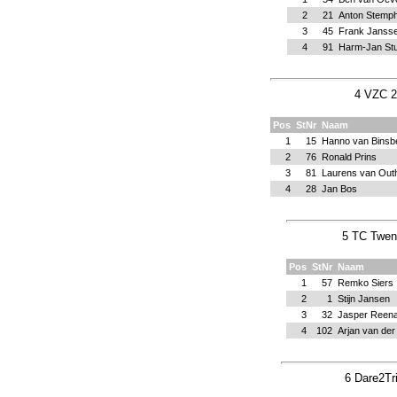
2
21
Anton Stemp
3
45
Frank Janss
4
91
Harm-Jan Stu
4 VZC 2
Pos
StNr
Naam
1
15
Hanno van Binsb
2
76
Ronald Prins
3
81
Laurens van Out
4
28
Jan Bos
5 TC Twen
Pos
StNr
Naam
1
57
Remko Siers
2
1
Stijn Jansen
3
32
Jasper Reena
4
102
Arjan van der
6 Dare2Tr