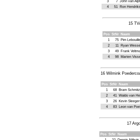
3
7
John van Alp
4
51
Ron Hendrik
15 TVA
Pos
StNr
Naam
1
75
Pim Lebouill
2
11
Ryan Wessel
3
49
Frank Veltm
4
98
Marten Viss
16 Wilmink Poedercoat
Pos
StNr
Naam
1
68
Bram Schmitz
2
41
Waldo van He
3
26
Kevin Sleeger
4
83
Leon van Poel
17 Argo
Pos
StNr
Naam
1
22
Dennis Nijhuis