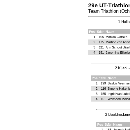
29e UT-Triathlo
Team Triathlon (Och
1 Hella
Pos
StNr
Naam
1
105
Monica Görska
2
175
Martine van Aalst
3
211
Ann Schoot Uite
4
151
Jacomina Eijkel
2 Kijani
Pos
StNr
Naam
1
199
Saskia Veerma
2
116
Simone Hakenb
3
155
Ingrid van Lube
4
161
Welmoed Meind
3 Beeldreclame
Pos
StNr
Naam
1
168
Jolanda Nel