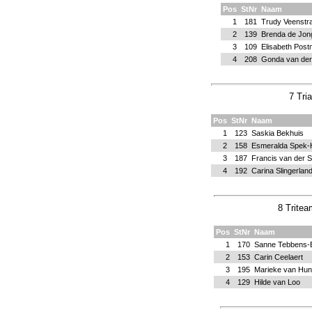
Pos
StNr
Naam
1
181
Trudy Veenstr
2
139
Brenda de Jon
3
109
Elisabeth Post
4
208
Gonda van der
7 Tri
Pos
StNr
Naam
1
123
Saskia Bekhuis
2
158
Esmeralda Spek-
3
187
Francis van der 
4
192
Carina Slingerlan
8 Tritea
Pos
StNr
Naam
1
170
Sanne Tebbens-
2
153
Carin Ceelaert
3
195
Marieke van Hu
4
129
Hilde van Loo