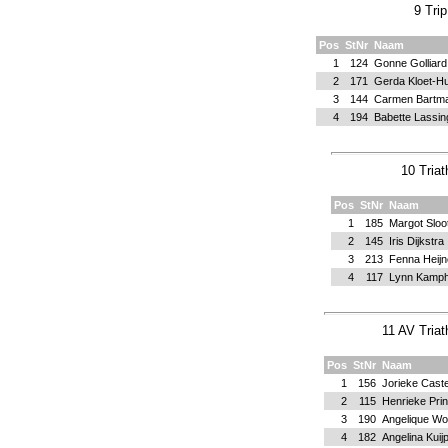
9 Trip
Pos
StNr
Naam
1
124
Gonne Golliard
2
171
Gerda Kloet-H
3
144
Carmen Bartm
4
194
Babette Lassin
10 Tria
Pos
StNr
Naam
1
185
Margot Sloo
2
145
Iris Dijkstra
3
213
Fenna Heijn
4
117
Lynn Kamph
11 AV Triat
Pos
StNr
Naam
1
156
Jorieke Caste
2
115
Henrieke Pri
3
190
Angelique Wo
4
182
Angelina Kuij