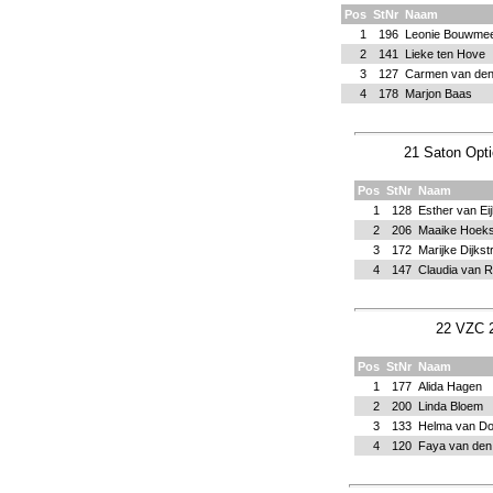
Pos
StNr
Naam
1
196
Leonie Bouwmee
2
141
Lieke ten Hove
3
127
Carmen van de
4
178
Marjon Baas
21 Saton Optie
Pos
StNr
Naam
1
128
Esther van Ei
2
206
Maaike Hoeks
3
172
Marijke Dijkst
4
147
Claudia van 
22 VZC 2
Pos
StNr
Naam
1
177
Alida Hagen
2
200
Linda Bloem
3
133
Helma van Do
4
120
Faya van den