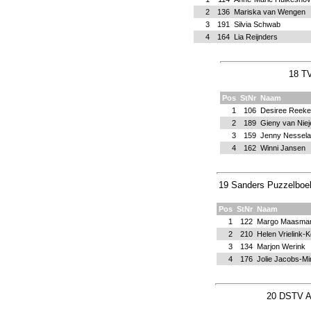
2
136
Mariska van Wengen
3
191
Silvia Schwab
4
164
Lia Reijnders
18 TV
Pos
StNr
Naam
1
106
Desiree Reeke
2
189
Gieny van Niej
3
159
Jenny Nessela
4
162
Winni Jansen
19 Sanders Puzzelboek
Pos
StNr
Naam
1
122
Margo Maasma
2
210
Helen Vrielink-K
3
134
Marjon Werink
4
176
Jolie Jacobs-M
20 DSTV A