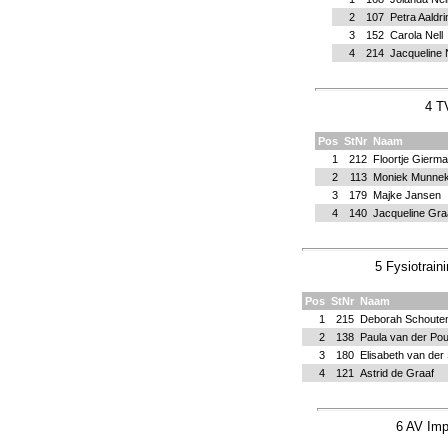
2
107
Petra Aaldri
3
152
Carola Nell
4
214
Jacqueline N
4 T
Pos
StNr
Naam
1
212
Floortje Gierm
2
113
Moniek Munne
3
179
Majke Jansen
4
140
Jacqueline Gr
5 Fysiotrain
Pos
StNr
Naam
1
215
Deborah Schoute
2
138
Paula van der Po
3
180
Elisabeth van der
4
121
Astrid de Graaf
6 AV Imp