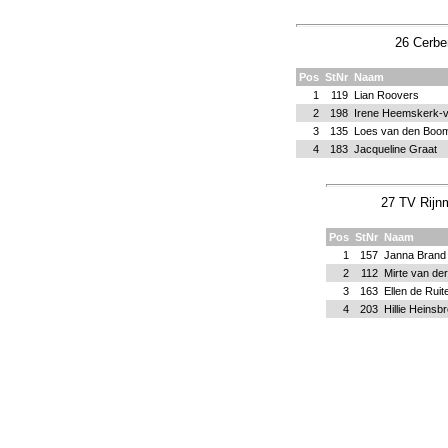
26 Cerbe
Pos
StNr
Naam
1
119
Lian Roovers
2
198
Irene Heemskerk-
3
135
Loes van den Boo
4
183
Jacqueline Graat
27 TV Rijn
Pos
StNr
Naam
1
157
Janna Brand
2
112
Mirte van de
3
163
Ellen de Ruit
4
203
Hillie Heinsb