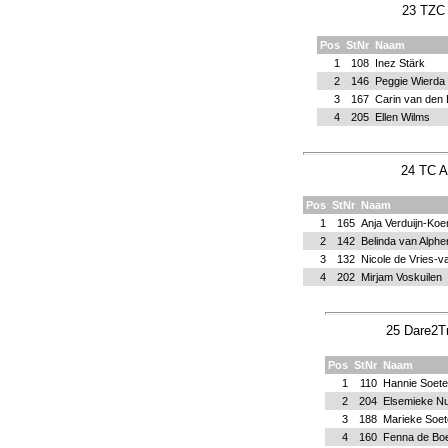
23 TZC 
Pos
StNr
Naam
1
108
Inez Stärk
2
146
Peggie Wierda
3
167
Carin van den
4
205
Ellen Wilms
24 TC A
Pos
StNr
Naam
1
165
Anja Verduijn-Ko
2
142
Belinda van Alphe
3
132
Nicole de Vries-va
4
202
Mirjam Voskuilen
25 Dare2Tr
Pos
StNr
Naam
1
110
Hannie Soete
2
204
Elsemieke Nu
3
188
Marieke Soet
4
160
Fenna de Bo