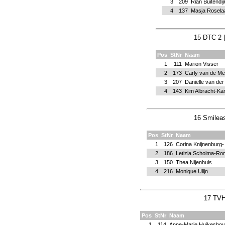
3
209
Rian Buitendij
4
137
Masja Rosela
15 DTC 2 
Pos
StNr
Naam
1
111
Marion Visser
2
173
Carly van de Me
3
207
Daniëlle van de
4
143
Kim Albracht-Kar
16 Smileas
Pos
StNr
Naam
1
126
Corina Knijnenburg-
2
186
Letizia Scholma-Ro
3
150
Thea Nijenhuis
4
216
Monique Ulijn
17 TVH
Pos
StNr
Naam
1
114
Anne-Marie Huikeshov