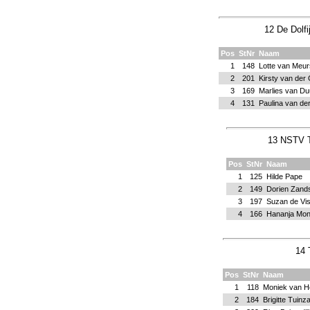
12 De Dolfi
Pos
StNr
Naam
1
148
Lotte van Meur
2
201
Kirsty van der
3
169
Marlies van Du
4
131
Paulina van de
13 NSTV T
Pos
StNr
Naam
1
125
Hilde Pape
2
149
Dorien Zands
3
197
Suzan de Vi
4
166
Hananja Mon
14 
Pos
StNr
Naam
1
118
Moniek van H
2
184
Brigitte Tuinz