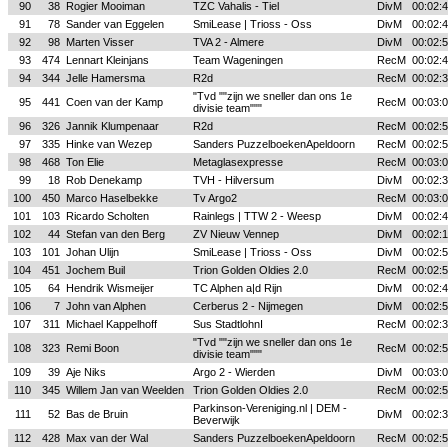
90
38
Rogier Mooiman
TZC Vahalis - Tiel
DivM
00:02:
91
78
Sander van Eggelen
SmiLease | Trioss - Oss
DivM
00:02:
92
98
Marten Visser
TVA 2 - Almere
DivM
00:02:
93
474
Lennart Kleinjans
Team Wageningen
RecM
00:02:
94
344
Jelle Hamersma
R2d
RecM
00:02:
"Tvd ""zijn we sneller dan ons 1e
95
441
Coen van der Kamp
RecM
00:03:
divisie team"""
96
326
Jannik Klumpenaar
R2d
RecM
00:02:
97
335
Hinke van Wezep
Sanders PuzzelboekenApeldoorn
RecM
00:02:
98
468
Ton Elie
Metaglasexpresse
RecM
00:03:
99
18
Rob Denekamp
TVH - Hilversum
DivM
00:02:
100
450
Marco Haselbekke
Tv Argo2
RecM
00:03:
101
103
Ricardo Scholten
Rainlegs | TTW 2 - Weesp
DivM
00:02:
102
44
Stefan van den Berg
ZV Nieuw Vennep
DivM
00:02:
103
101
Johan Ulijn
SmiLease | Trioss - Oss
DivM
00:02:
104
451
Jochem Buil
Trion Golden Oldies 2.0
RecM
00:02:
105
64
Hendrik Wismeijer
TC Alphen a|d Rijn
DivM
00:02:
106
7
John van Alphen
Cerberus 2 - Nijmegen
DivM
00:02:
107
311
Michael Kappelhoff
Sus StadtlohnI
RecM
00:02:
"Tvd ""zijn we sneller dan ons 1e
108
323
Remi Boon
RecM
00:02:
divisie team"""
109
39
Aje Niks
Argo 2 - Wierden
DivM
00:03:
110
345
Willem Jan van Weelden
Trion Golden Oldies 2.0
RecM
00:02:
Parkinson-Vereniging.nl | DEM -
111
52
Bas de Bruin
DivM
00:02:
Beverwijk
112
428
Max van der Wal
Sanders PuzzelboekenApeldoorn
RecM
00:02: