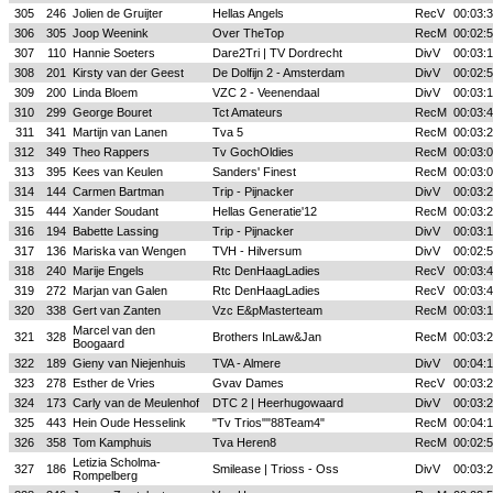
305
246
Jolien de Gruijter
Hellas Angels
RecV
00:03:
306
305
Joop Weenink
Over TheTop
RecM
00:02:
307
110
Hannie Soeters
Dare2Tri | TV Dordrecht
DivV
00:03:
308
201
Kirsty van der Geest
De Dolfijn 2 - Amsterdam
DivV
00:02:
309
200
Linda Bloem
VZC 2 - Veenendaal
DivV
00:03:
310
299
George Bouret
Tct Amateurs
RecM
00:03:
311
341
Martijn van Lanen
Tva 5
RecM
00:03:
312
349
Theo Rappers
Tv GochOldies
RecM
00:03:
313
395
Kees van Keulen
Sanders' Finest
RecM
00:03:
314
144
Carmen Bartman
Trip - Pijnacker
DivV
00:03:
315
444
Xander Soudant
Hellas Generatie'12
RecM
00:03:
316
194
Babette Lassing
Trip - Pijnacker
DivV
00:03:
317
136
Mariska van Wengen
TVH - Hilversum
DivV
00:02:
318
240
Marije Engels
Rtc DenHaagLadies
RecV
00:03:
319
272
Marjan van Galen
Rtc DenHaagLadies
RecV
00:03:
320
338
Gert van Zanten
Vzc E&pMasterteam
RecM
00:03:
Marcel van den
321
328
Brothers InLaw&Jan
RecM
00:03:
Boogaard
322
189
Gieny van Niejenhuis
TVA - Almere
DivV
00:04:
323
278
Esther de Vries
Gvav Dames
RecV
00:03:
324
173
Carly van de Meulenhof
DTC 2 | Heerhugowaard
DivV
00:03:
325
443
Hein Oude Hesselink
"Tv Trios""88Team4"
RecM
00:04:
326
358
Tom Kamphuis
Tva Heren8
RecM
00:02:
Letizia Scholma-
327
186
Smilease | Trioss - Oss
DivV
00:03:
Rompelberg