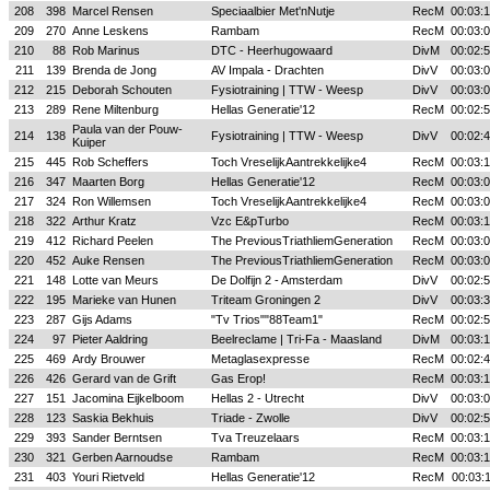
208
398
Marcel Rensen
Speciaalbier Met'nNutje
RecM
00:03:
209
270
Anne Leskens
Rambam
RecM
00:03:
210
88
Rob Marinus
DTC - Heerhugowaard
DivM
00:02:
211
139
Brenda de Jong
AV Impala - Drachten
DivV
00:03:
212
215
Deborah Schouten
Fysiotraining | TTW - Weesp
DivV
00:03:
213
289
Rene Miltenburg
Hellas Generatie'12
RecM
00:02:
Paula van der Pouw-
214
138
Fysiotraining | TTW - Weesp
DivV
00:02:
Kuiper
215
445
Rob Scheffers
Toch VreselijkAantrekkelijke4
RecM
00:03:
216
347
Maarten Borg
Hellas Generatie'12
RecM
00:03:
217
324
Ron Willemsen
Toch VreselijkAantrekkelijke4
RecM
00:03:
218
322
Arthur Kratz
Vzc E&pTurbo
RecM
00:03:
219
412
Richard Peelen
The PreviousTriathliemGeneration
RecM
00:03:
220
452
Auke Rensen
The PreviousTriathliemGeneration
RecM
00:03:
221
148
Lotte van Meurs
De Dolfijn 2 - Amsterdam
DivV
00:02:
222
195
Marieke van Hunen
Triteam Groningen 2
DivV
00:03:
223
287
Gijs Adams
"Tv Trios""88Team1"
RecM
00:02:
224
97
Pieter Aaldring
Beelreclame | Tri-Fa - Maasland
DivM
00:03:
225
469
Ardy Brouwer
Metaglasexpresse
RecM
00:02:
226
426
Gerard van de Grift
Gas Erop!
RecM
00:03:
227
151
Jacomina Eijkelboom
Hellas 2 - Utrecht
DivV
00:03:
228
123
Saskia Bekhuis
Triade - Zwolle
DivV
00:02:
229
393
Sander Berntsen
Tva Treuzelaars
RecM
00:03:
230
321
Gerben Aarnoudse
Rambam
RecM
00:03:
231
403
Youri Rietveld
Hellas Generatie'12
RecM
00:03: