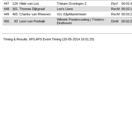
447
129
Hilde van Loo
Triteam Groningen 2
DivV
00:02:
448
301
Thomas Dijkgraaf
Leo's Lions
RecM
00:03:
449
465
Charles van Rheenen
Vzc E&pMasterteam
RecM
00:03:
Wilmink Poedercoating | Triotters -
450
83
Leon van Poelwijk
DivM
00:02:
Eindhoven
Timing & Results: MYLAPS Event Timing (20-05-2014 16:01:25)