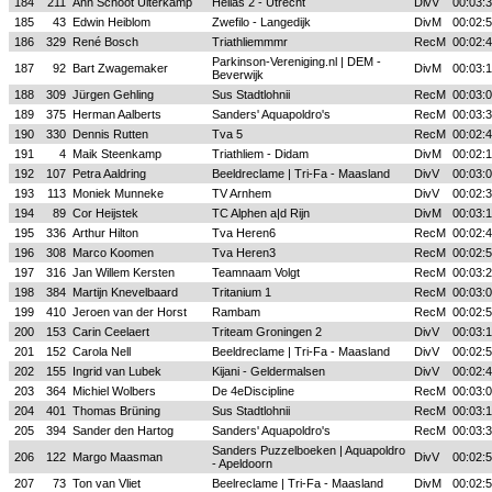
184
211
Ann Schoot Uiterkamp
Hellas 2 - Utrecht
DivV
00:03:
185
43
Edwin Heiblom
Zwefilo - Langedijk
DivM
00:02:
186
329
René Bosch
Triathliemmmr
RecM
00:02:
Parkinson-Vereniging.nl | DEM -
187
92
Bart Zwagemaker
DivM
00:03:
Beverwijk
188
309
Jürgen Gehling
Sus Stadtlohnii
RecM
00:03:
189
375
Herman Aalberts
Sanders' Aquapoldro's
RecM
00:03:
190
330
Dennis Rutten
Tva 5
RecM
00:02:
191
4
Maik Steenkamp
Triathliem - Didam
DivM
00:02:
192
107
Petra Aaldring
Beeldreclame | Tri-Fa - Maasland
DivV
00:03:
193
113
Moniek Munneke
TV Arnhem
DivV
00:02:
194
89
Cor Heijstek
TC Alphen a|d Rijn
DivM
00:03:
195
336
Arthur Hilton
Tva Heren6
RecM
00:02:
196
308
Marco Koomen
Tva Heren3
RecM
00:02:
197
316
Jan Willem Kersten
Teamnaam Volgt
RecM
00:03:
198
384
Martijn Knevelbaard
Tritanium 1
RecM
00:03:
199
410
Jeroen van der Horst
Rambam
RecM
00:02:
200
153
Carin Ceelaert
Triteam Groningen 2
DivV
00:03:
201
152
Carola Nell
Beeldreclame | Tri-Fa - Maasland
DivV
00:02:
202
155
Ingrid van Lubek
Kijani - Geldermalsen
DivV
00:02:
203
364
Michiel Wolbers
De 4eDiscipline
RecM
00:03:
204
401
Thomas Brüning
Sus Stadtlohnii
RecM
00:03:
205
394
Sander den Hartog
Sanders' Aquapoldro's
RecM
00:03:
Sanders Puzzelboeken | Aquapoldro
206
122
Margo Maasman
DivV
00:02:
- Apeldoorn
207
73
Ton van Vliet
Beelreclame | Tri-Fa - Maasland
DivM
00:02: