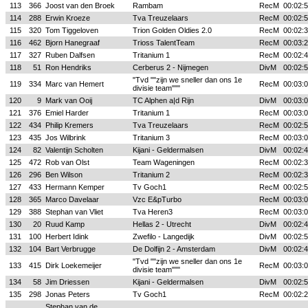
113
366
Joost van den Broek
Rambam
RecM
00:02:
114
288
Erwin Kroeze
Tva Treuzelaars
RecM
00:02:
115
320
Tom Tiggeloven
Trion Golden Oldies 2.0
RecM
00:02:
116
462
Bjorn Hanegraaf
Trioss TalentTeam
RecM
00:03:
117
327
Ruben Dalfsen
Tritanium 1
RecM
00:02:
118
51
Ron Hendriks
Cerberus 2 - Nijmegen
DivM
00:02:
"Tvd ""zijn we sneller dan ons 1e
119
334
Marc van Hemert
RecM
00:03:
divisie team"""
120
9
Mark van Ooij
TC Alphen a|d Rijn
DivM
00:03:
121
376
Emiel Harder
Tritanium 1
RecM
00:03:
122
434
Philip Kremers
Tva Treuzelaars
RecM
00:02:
123
435
Jos Wilbrink
Tritanium 3
RecM
00:03:
124
82
Valentijn Scholten
Kijani - Geldermalsen
DivM
00:02:
125
472
Rob van Olst
Team Wageningen
RecM
00:02:
126
296
Ben Wilson
Tritanium 2
RecM
00:02:
127
433
Hermann Kemper
Tv Goch1
RecM
00:02:
128
365
Marco Davelaar
Vzc E&pTurbo
RecM
00:03:
129
388
Stephan van Vliet
Tva Heren3
RecM
00:03:
130
20
Ruud Kamp
Hellas 2 - Utrecht
DivM
00:02:
131
100
Herbert Idink
Zwefilo - Langedijk
DivM
00:02:
132
104
Bart Verbrugge
De Dolfijn 2 - Amsterdam
DivM
00:02:
"Tvd ""zijn we sneller dan ons 1e
133
415
Dirk Loekemeijer
RecM
00:03:
divisie team"""
134
58
Jim Driessen
Kijani - Geldermalsen
DivM
00:02:
135
298
Jonas Peters
Tv Goch1
RecM
00:02:
Stephan van de