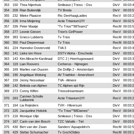
353
150
Thea Nijenhuis
Smilease | Trioss - Oss
DivV
00:03:
354
209
Rian Buitendijk
TV Breda
DivV
00:03:
355
232
Mieke Plaatzer
Rtc DenHaagLadies
RecV
00:03:
356
228
Irma Meijering
Actie Tritanium1!!!!
RecV
00:02:
357
339
Peter Maatje
"Tv Trios""88Team1"
RecM
00:03:
358
277
Leonie Giesen
Trion's GirlPower
RecV
00:03:
359
383
Grieco Lubberts
Tv Trios
RecM
00:03:
360
350
Paul Diepenmaat
Tv Trios
RecM
00:02:
361
224
Hanneke Oosterveld
TVA 3
RecV
00:03:
362
141
Lieke ten Hove
DSTV Aloha - Enschede
DivV
00:03:
363
143
Kim Albracht-Kardinaal
DTC 2 | Heerhugowaard
DivV
00:03:
364
119
Lian Roovers
Cerberus - Nijmegen
DivV
00:03:
365
169
Marlies van Duuren
De Dolfijn 2 - Amsterdam
DivV
00:02:
366
190
Angelique Wolsing
AV Triathlon - Amersfoort
DivV
00:03:
367
159
Jenny Nesselaar
TVA - Almere
DivV
00:03:
368
142
Belinda van Alphen
TC Alphen a|d Rijn
DivV
00:03:
369
273
Conny Kiffen
Triossdreamteam
RecV
00:03:
Carmen Scholte
370
263
Actie Tritanium1!!!!
RecV
00:03:
Lubberink
371
164
Lia Reijnders
TVH - Hilversum
DivV
00:03:
372
225
Jacqueline Holsink
"Tv Trios""88Dames"
RecV
00:04:
373
216
Monique Ulijn
Smilease | Trioss - Oss
DivV
00:03:
374
167
Carin van den Bosch
TZC Vahalis - Tiel
DivV
00:03:
375
430
Bert van der Zwan
Sanders' Aquapoldro's
RecM
00:02:
376
429
Stefan Schumacher
Tv GochOldies
RecM
00:03: