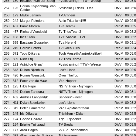
256
180
Elisabeth van der Steeg
Fysiotraining | TTW - Weesp
DivV
00:03:
Corina Knijnenburg- van
257
126
Smilease | Trioss - Oss
DivV
00:03:
Gelder
258
179
Majke Jansen
TV Arnhem
DivV
00:03:
259
242
Margot Reinders
Actie Tritanium1!!!!
RecV
00:02:
260
437
Paolo Modica
Tva Team7
RecM
00:03:
261
457
Richard Vloedbeld
Tv TriosTeam3
RecM
00:03:
262
108
Inez Stärk
TZC Vahalis - Tiel
DivV
00:03:
263
385
Bastiaan Gosselink
Tva Heren6
RecM
00:03:
264
249
Carolin Peters
Tv Goch-Girls
RecV
00:02:
265
371
Toby Dijkstra
Toch VreselijkAantrekkelijke4
RecM
00:03:
266
399
Niels Olij
Tv TriosTeam3
RecM
00:04:
267
121
Astrid de Graaf
Fysiotraining | TTW - Weesp
DivV
00:03:
268
348
Ruben Nijenhuis
Leo's Lions
RecM
00:02:
269
420
Ronnie Weustink
Over TheTop
RecM
00:03:
270
312
Peter van de Haar
Vzc-Hopper
RecM
271
125
Hilde Pape
NSTV Trion - Nijmegen
DivV
00:03:
272
149
Dorien Zandstra
NSTV Trion - Nijmegen
DivV
00:03:
273
432
Andries Langendijk
Sanders' Finest
RecM
00:03:
274
411
Dylan Spenkelink
Leo's Lions
RecM
00:03:
275
319
Peter Hamersma
Vzc E&pMasterteam
RecM
00:03:
276
145
Iris Dijkstra
Triathliem - Didam
DivV
00:02:
277
124
Gonne Golliard
Trip - Pijnacker
DivV
00:03:
278
184
Brigitte Tuinzaad
TV Breda
DivV
00:03:
279
177
Alida Hagen
VZC 2 - Veenendaal
DivV
00:03:
280
397
Albert van der Smissen
Tct Amateurs
RecM
00:03: