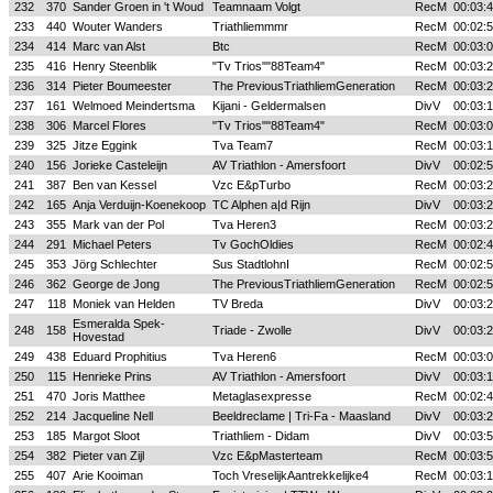
232
370
Sander Groen in 't Woud
Teamnaam Volgt
RecM
00:03:
233
440
Wouter Wanders
Triathliemmmr
RecM
00:02:
234
414
Marc van Alst
Btc
RecM
00:03:
235
416
Henry Steenblik
"Tv Trios""88Team4"
RecM
00:03:
236
314
Pieter Boumeester
The PreviousTriathliemGeneration
RecM
00:03:
237
161
Welmoed Meindertsma
Kijani - Geldermalsen
DivV
00:03:
238
306
Marcel Flores
"Tv Trios""88Team4"
RecM
00:03:
239
325
Jitze Eggink
Tva Team7
RecM
00:03:
240
156
Jorieke Casteleijn
AV Triathlon - Amersfoort
DivV
00:02:
241
387
Ben van Kessel
Vzc E&pTurbo
RecM
00:03:
242
165
Anja Verduijn-Koenekoop
TC Alphen a|d Rijn
DivV
00:03:
243
355
Mark van der Pol
Tva Heren3
RecM
00:03:
244
291
Michael Peters
Tv GochOldies
RecM
00:02:
245
353
Jörg Schlechter
Sus StadtlohnI
RecM
00:02:
246
362
George de Jong
The PreviousTriathliemGeneration
RecM
00:02:
247
118
Moniek van Helden
TV Breda
DivV
00:03:
Esmeralda Spek-
248
158
Triade - Zwolle
DivV
00:03:
Hovestad
249
438
Eduard Prophitius
Tva Heren6
RecM
00:03:
250
115
Henrieke Prins
AV Triathlon - Amersfoort
DivV
00:03:
251
470
Joris Matthee
Metaglasexpresse
RecM
00:02:
252
214
Jacqueline Nell
Beeldreclame | Tri-Fa - Maasland
DivV
00:03:
253
185
Margot Sloot
Triathliem - Didam
DivV
00:03:
254
382
Pieter van Zijl
Vzc E&pMasterteam
RecM
00:03:
255
407
Arie Kooiman
Toch VreselijkAantrekkelijke4
RecM
00:03: