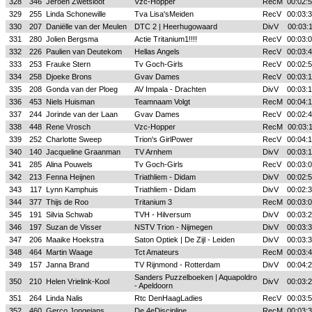
328
346
Jeroen Zwetsloot
Vzc-Hopper
RecM
00:02:
329
255
Linda Schonewille
Tva Lisa'sMeiden
RecV
00:03:
330
207
Daniëlle van der Meulen
DTC 2 | Heerhugowaard
DivV
00:03:
331
280
Jolien Bergsma
Actie Tritanium1!!!!
RecV
00:03:
332
226
Paulien van Deutekom
Hellas Angels
RecV
00:03:
333
253
Frauke Stern
Tv Goch-Girls
RecV
00:02:
334
258
Djoeke Brons
Gvav Dames
RecV
00:03:
335
208
Gonda van der Ploeg
AV Impala - Drachten
DivV
00:03:
336
453
Niels Huisman
Teamnaam Volgt
RecM
00:04:
337
244
Jorinde van der Laan
Gvav Dames
RecV
00:02:
338
448
Rene Vrosch
Vzc-Hopper
RecM
00:03:
339
252
Charlotte Sweep
Trion's GirlPower
RecV
00:04:
340
140
Jacqueline Graanman
TV Arnhem
DivV
00:03:
341
285
Alina Pouwels
Tv Goch-Girls
RecV
00:03:
342
213
Fenna Heijnen
Triathliem - Didam
DivV
00:02:
343
117
Lynn Kamphuis
Triathliem - Didam
DivV
00:02:
344
377
Thijs de Roo
Tritanium 3
RecM
00:03:
345
191
Silvia Schwab
TVH - Hilversum
DivV
00:03:
346
197
Suzan de Visser
NSTV Trion - Nijmegen
DivV
00:03:
347
206
Maaike Hoekstra
Saton Optiek | De Zijl - Leiden
DivV
00:03:
348
464
Martin Waage
Tct Amateurs
RecM
00:03:
349
157
Janna Brand
TV Rijnmond - Rotterdam
DivV
00:04:
Sanders Puzzelboeken | Aquapoldro
350
210
Helen Vrielink-Kool
DivV
00:03:
- Apeldoorn
351
264
Linda Nalis
Rtc DenHaagLadies
RecV
00:03:
352
460
Gerco Jongejans
De 4eDiscipline
RecM
00:03: