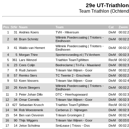
29e UT-Triathlon
Team Triathlon (Ochtend 
Pos
StNr
Naam
Team
Cat
Zwem
1
31
Andries Koers
TVH - Hilversum
DivM
00:02:
Wilmink Poedercoating | Triotters -
2
68
Bram Schmitz
DivM
00:02:
Eindhoven
Wilmink Poedercoating | Triotters -
3
41
Waldo van Hemert
DivM
00:02:
Eindhoven
4
5
Morgan Thire
Sportersvoeding.nl | TV Arnhem
DivM
00:02:
5
361
Lars Wenzel
Triathlon TeamTgWitten
RecM
00:02:
6
23
Cees Colijn
Beelreclame | Tri-Fa - Maasland
DivM
00:02:
7
8
Rudi Jansen
Triteam Van Wijnen - Goor
DivM
00:02:
8
57
Remko Siers
TC Twente 2 - Enschede
DivM
00:02:
9
53
Koen Vossers
Triteam Van Wijnen - Goor
DivM
00:02:
Wilmink Poedercoating | Triotters -
10
26
Kevin Sleegers
DivM
00:02:
Eindhoven
11
3
Peter Johan Dillo
DTC - Heerhugowaard
DivM
00:02:
12
34
Omar Cornelis
Triteam Van Wijnen - Goor
DivM
00:02:
13
427
Sebastian Krusch
Triathlon TeamTgWitten
RecM
00:02:
14
94
Rob Woestenenk
Cerberus 2 - Nijmegen
DivM
00:02:
15
54
Ben van Oeveren
Triteam Groningen 2
DivM
00:02:
16
90
Thijs Wiggers
Triteam Van Wijnen - Goor
DivM
00:03:
17
14
Jetse Scholma
SmiLease | Trioss - Oss
DivM
00:02: