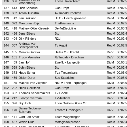
136
356
Trioss TalentTeam
RecM
00:02:
Vossenberg
137
413
Dick Scholtus
Gas Erop!
RecM
00:02:
138
332
Anton Tuinstra
Av ImpalaDrachten
RecM
00:02:
139
42
Jan Blokland
DTC - Heerhugowaard
DivM
00:02:
140
372
Marco van Dijk
Triathliemmmr
RecM
00:02:
141
418
Mathew Olde Klieverik
De 4eDiscipline
RecM
00:03:
142
436
Jens Elbers
Btc
RecM
00:02:
143
404
Dirk Rijnders
R2d
RecM
00:02:
Andreas van
144
357
Tv Argo2
RecM
00:02:
Scherpenzeel
145
105
Monica Görska
Hellas 2 - Utrecht
DivV
00:02:
146
181
Trudy Veenstra
AV Impala - Drachten
DivV
00:03:
147
59
Jan Hof
Zwefilo - Langedijk
DivM
00:03:
148
369
John Elbers
Btc
RecM
00:02:
149
373
Hugo Schut
Tva Treuzelaars
RecM
00:03:
150
459
Didier Duret
Sus StadtlohnI
RecM
00:03:
151
85
Machiel van Zutphen
NSTV Trion - Nijmegen
DivM
00:03:
152
292
Henk Gerritsen
Gas Erop!
RecM
00:02:
153
392
Thomas Schoemakers
Tv Goch1
RecM
00:02:
154
212
Floortje Gierman
TV Arnhem
DivV
00:03:
155
396
Stijn Dols
Trion Golden Oldies 2.0
RecM
00:02:
Sanne Tebbens-
156
170
Triteam Groningen 2
DivV
00:02:
Buisman
157
471
Gert Jan Smelt
Team Wageningen
RecM
00:02:
158
467
Waldo Duin
Metaglasexpresse
RecM
00:02: