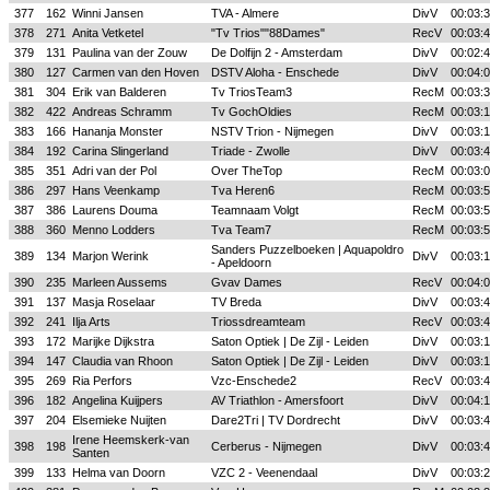
377
162
Winni Jansen
TVA - Almere
DivV
00:03:
378
271
Anita Vetketel
"Tv Trios""88Dames"
RecV
00:03:
379
131
Paulina van der Zouw
De Dolfijn 2 - Amsterdam
DivV
00:02:
380
127
Carmen van den Hoven
DSTV Aloha - Enschede
DivV
00:04:
381
304
Erik van Balderen
Tv TriosTeam3
RecM
00:03:
382
422
Andreas Schramm
Tv GochOldies
RecM
00:03:
383
166
Hananja Monster
NSTV Trion - Nijmegen
DivV
00:03:
384
192
Carina Slingerland
Triade - Zwolle
DivV
00:03:
385
351
Adri van der Pol
Over TheTop
RecM
00:03:
386
297
Hans Veenkamp
Tva Heren6
RecM
00:03:
387
386
Laurens Douma
Teamnaam Volgt
RecM
00:03:
388
360
Menno Lodders
Tva Team7
RecM
00:03:
Sanders Puzzelboeken | Aquapoldro
389
134
Marjon Werink
DivV
00:03:
- Apeldoorn
390
235
Marleen Aussems
Gvav Dames
RecV
00:04:
391
137
Masja Roselaar
TV Breda
DivV
00:03:
392
241
Ilja Arts
Triossdreamteam
RecV
00:03:
393
172
Marijke Dijkstra
Saton Optiek | De Zijl - Leiden
DivV
00:03:
394
147
Claudia van Rhoon
Saton Optiek | De Zijl - Leiden
DivV
00:03:
395
269
Ria Perfors
Vzc-Enschede2
RecV
00:03:
396
182
Angelina Kuijpers
AV Triathlon - Amersfoort
DivV
00:04:
397
204
Elsemieke Nuijten
Dare2Tri | TV Dordrecht
DivV
00:03:
Irene Heemskerk-van
398
198
Cerberus - Nijmegen
DivV
00:03:
Santen
399
133
Helma van Doorn
VZC 2 - Veenendaal
DivV
00:03: