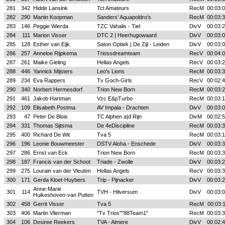
281
342
Hidde Lansink
Tct Amateurs
RecM
00:03:
282
290
Martin Koopman
Sanders' Aquapoldro's
RecM
00:03:
283
146
Peggie Wierda
TZC Vahalis - Tiel
DivV
00:03:
284
111
Marion Visser
DTC 2 | Heerhugowaard
DivV
00:03:
285
128
Esther van Eijk
Saton Optiek | De Zijl - Leiden
DivV
00:03:
286
257
Anneloe Rijpkema
Triossdreamteam
RecV
00:04:
287
261
Maike Gieling
Hellas Angels
RecV
00:03:
288
446
Yannick Mijsters
Leo's Lions
RecM
00:03:
289
234
Eva Rappers
Tv Goch-Girls
RecV
00:02:
290
340
Norbert Hermesdorf
Trion New Born
RecM
00:03:
291
461
Jakob Hartman
Vzc E&pTurbo
RecM
00:03:
292
109
Elisabeth Postma
AV Impala - Drachten
DivV
00:03:
293
47
Peter De Blois
TC Alphen a|d Rijn
DivM
00:02:
294
331
Thomas Sijtsma
De 4eDiscipline
RecM
00:03:
295
400
Richard De Wit
Tva 5
RecM
00:03:
296
196
Leonie Bouwmeester
DSTV Aloha - Enschede
DivV
00:03:
297
286
Ernst van Eck
Trion New Born
RecM
00:03:
298
187
Francis van der Schoot
Triade - Zwolle
DivV
00:03:
299
275
Lourain van der Vleuten
Hellas Angels
RecV
00:03:
300
171
Gerda Kloet-Huybers
Trip - Pijnacker
DivV
00:03:
Anne-Marie
301
114
TVH - Hilversum
DivV
00:03:
Huikeshoven-van Putten
302
458
Gerrit Visser
Tva 5
RecM
00:03:
303
406
Martin Vlierman
"Tv Trios""88Team1"
RecM
00:03:
304
106
Desiree Reekers
TVA - Almere
DivV
00:02: