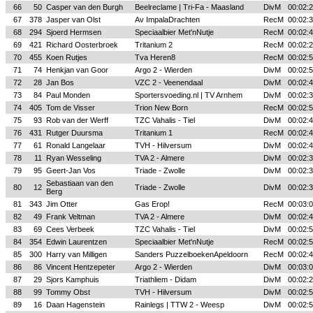
66
50
Casper van den Burgh
Beelreclame | Tri-Fa - Maasland
DivM
00:02:
67
378
Jasper van Olst
Av ImpalaDrachten
RecM
00:02:
68
294
Sjoerd Hermsen
Speciaalbier Met'nNutje
RecM
00:02:
69
421
Richard Oosterbroek
Tritanium 2
RecM
00:02:
70
455
Koen Rutjes
Tva Heren8
RecM
00:02:
71
74
Henkjan van Goor
Argo 2 - Wierden
DivM
00:02:
72
28
Jan Bos
VZC 2 - Veenendaal
DivM
00:02:
73
84
Paul Monden
Sportersvoeding.nl | TV Arnhem
DivM
00:02:
74
405
Tom de Visser
Trion New Born
RecM
00:02:
75
93
Rob van der Werff
TZC Vahalis - Tiel
DivM
00:02:
76
431
Rutger Duursma
Tritanium 1
RecM
00:02:
77
61
Ronald Langelaar
TVH - Hilversum
DivM
00:02:
78
11
Ryan Wesseling
TVA 2 - Almere
DivM
00:02:
79
95
Geert-Jan Vos
Triade - Zwolle
DivM
00:02:
Sebastiaan van den
80
12
Triade - Zwolle
DivM
00:02:
Berg
81
343
Jim Otter
Gas Erop!
RecM
00:03:
82
49
Frank Veltman
TVA 2 - Almere
DivM
00:02:
83
69
Cees Verbeek
TZC Vahalis - Tiel
DivM
00:02:
84
354
Edwin Laurentzen
Speciaalbier Met'nNutje
RecM
00:02:
85
300
Harry van Milligen
Sanders PuzzelboekenApeldoorn
RecM
00:02:
86
86
Vincent Hentzepeter
Argo 2 - Wierden
DivM
00:03:
87
29
Sjors Kamphuis
Triathliem - Didam
DivM
00:02:
88
99
Tommy Obst
TVH - Hilversum
DivM
00:02:
89
16
Daan Hagenstein
Rainlegs | TTW 2 - Weesp
DivM
00:02: