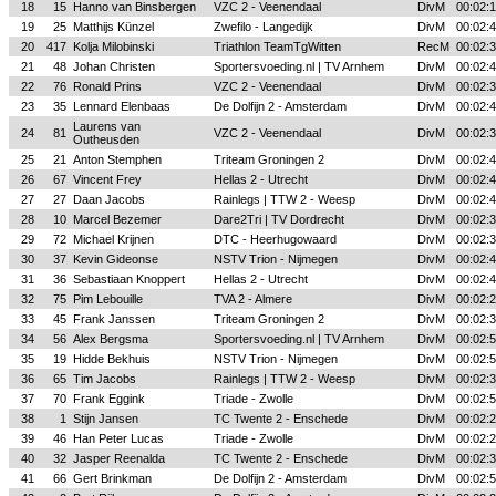
18
15
Hanno van Binsbergen
VZC 2 - Veenendaal
DivM
00:02:
19
25
Matthijs Künzel
Zwefilo - Langedijk
DivM
00:02:
20
417
Kolja Milobinski
Triathlon TeamTgWitten
RecM
00:02:
21
48
Johan Christen
Sportersvoeding.nl | TV Arnhem
DivM
00:02:
22
76
Ronald Prins
VZC 2 - Veenendaal
DivM
00:02:
23
35
Lennard Elenbaas
De Dolfijn 2 - Amsterdam
DivM
00:02:
Laurens van
24
81
VZC 2 - Veenendaal
DivM
00:02:
Outheusden
25
21
Anton Stemphen
Triteam Groningen 2
DivM
00:02:
26
67
Vincent Frey
Hellas 2 - Utrecht
DivM
00:02:
27
27
Daan Jacobs
Rainlegs | TTW 2 - Weesp
DivM
00:02:
28
10
Marcel Bezemer
Dare2Tri | TV Dordrecht
DivM
00:02:
29
72
Michael Krijnen
DTC - Heerhugowaard
DivM
00:02:
30
37
Kevin Gideonse
NSTV Trion - Nijmegen
DivM
00:02:
31
36
Sebastiaan Knoppert
Hellas 2 - Utrecht
DivM
00:02:
32
75
Pim Lebouille
TVA 2 - Almere
DivM
00:02:
33
45
Frank Janssen
Triteam Groningen 2
DivM
00:02:
34
56
Alex Bergsma
Sportersvoeding.nl | TV Arnhem
DivM
00:02:
35
19
Hidde Bekhuis
NSTV Trion - Nijmegen
DivM
00:02:
36
65
Tim Jacobs
Rainlegs | TTW 2 - Weesp
DivM
00:02:
37
70
Frank Eggink
Triade - Zwolle
DivM
00:02:
38
1
Stijn Jansen
TC Twente 2 - Enschede
DivM
00:02:
39
46
Han Peter Lucas
Triade - Zwolle
DivM
00:02:
40
32
Jasper Reenalda
TC Twente 2 - Enschede
DivM
00:02:
41
66
Gert Brinkman
De Dolfijn 2 - Amsterdam
DivM
00:02: