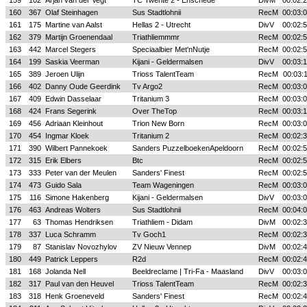
159
102
Arjan van der Vegt
TC Twente 2 - Enschede
DivM
00:02:
160
367
Olaf Steinhagen
Sus Stadtlohnii
RecM
00:03:
161
175
Martine van Aalst
Hellas 2 - Utrecht
DivV
00:02:
162
379
Martijn Groenendaal
Triathliemmmr
RecM
00:02:
163
442
Marcel Stegers
Speciaalbier Met'nNutje
RecM
00:02:
164
199
Saskia Veerman
Kijani - Geldermalsen
DivV
00:03:
165
389
Jeroen Ulijn
Trioss TalentTeam
RecM
00:03:
166
402
Danny Oude Geerdink
Tv Argo2
RecM
00:03:
167
409
Edwin Dasselaar
Tritanium 3
RecM
00:03:
168
424
Frans Segerink
Over TheTop
RecM
00:03:
169
456
Adriaan Kleinhout
Trion New Born
RecM
00:03:
170
454
Ingmar Kloek
Tritanium 2
RecM
00:02:
171
390
Wilbert Pannekoek
Sanders PuzzelboekenApeldoorn
RecM
00:02:
172
315
Erik Elbers
Btc
RecM
00:02:
173
333
Peter van der Meulen
Sanders' Finest
RecM
00:02:
174
473
Guido Sala
Team Wageningen
RecM
00:03:
175
116
Simone Hakenberg
Kijani - Geldermalsen
DivV
00:03:
176
463
Andreas Wolters
Sus Stadtlohnii
RecM
00:04:
177
63
Thomas Hendriksen
Triathliem - Didam
DivM
00:02:
178
337
Luca Schramm
Tv Goch1
RecM
00:02:
179
87
Stanislav Novozhylov
ZV Nieuw Vennep
DivM
00:02:
180
449
Patrick Leppers
R2d
RecM
00:02:
181
168
Jolanda Nell
Beeldreclame | Tri-Fa - Maasland
DivV
00:03:
182
317
Paul van den Heuvel
Trioss TalentTeam
RecM
00:02:
183
318
Henk Groeneveld
Sanders' Finest
RecM
00:02: