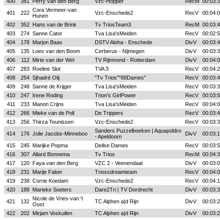
400
381
Perry van den Berg
Vzc-Hopper
RecM
00:03:
Cora Vermeer-van
401
222
Vzc-Enschede2
RecV
00:04:
Hunen
402
352
Hans van de Brink
Tv TriosTeam3
RecM
00:03:
403
274
Sanne Cator
Tva Lisa'sMeiden
RecV
00:02:
404
178
Marjon Baas
DSTV Aloha - Enschede
DivV
00:03:
405
135
Loes van den Boom
Cerberus - Nijmegen
DivV
00:03:
406
112
Mirte van der Wel
TV Rijnmond - Rotterdam
DivV
00:04:
407
283
Roeline Slot
TVA 3
RecV
00:04:
408
254
Sjhadré Olij
"Tv Trios""88Dames"
RecV
00:03:
409
248
Sanne de Krijger
Tva Lisa'sMeiden
RecV
00:03:
410
247
Irene Roding
Trion's GirlPower
RecV
00:03:
411
233
Manon Crijns
Tva Lisa'sMeiden
RecV
00:04:
412
266
Mieke van de Poll
De Trippers
RecV
00:03:
413
256
Thirza Teunissen
Vzc-Enschede2
RecV
00:03:
Sanders Puzzelboeken | Aquapoldro
414
176
Jolie Jacobs-Minneboo
DivV
00:03:
- Apeldoorn
415
245
Marijke Popma
Deilse Dames
RecV
00:03:
416
307
Allard Bonnema
Tv Trios
RecM
00:04:
417
120
Faya van den Berg
VZC 2 - Veenendaal
DivV
00:03:
418
231
Marije Faber
Triossdreamteam
RecV
00:04:
419
238
Corrie Koedam
Vzc-Enschede2
RecV
00:04:
420
188
Marieke Soeters
Dare2Tri | TV Dordrecht
DivV
00:03:
Nicole de Vries-van 't
421
132
TC Alphen a|d Rijn
DivV
00:03:
Oost
422
202
Mirjam Voskuilen
TC Alphen a|d Rijn
DivV
00:03: