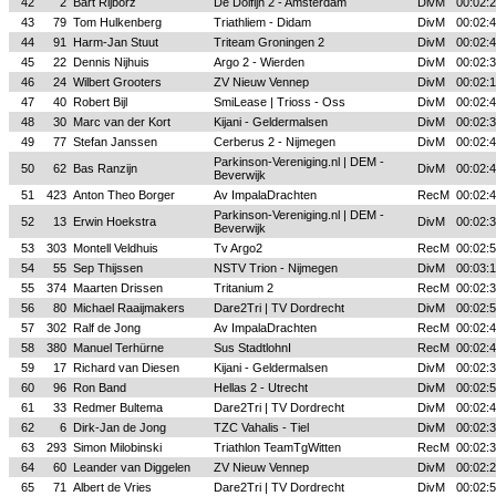
42
2
Bart Rijborz
De Dolfijn 2 - Amsterdam
DivM
00:02:
43
79
Tom Hulkenberg
Triathliem - Didam
DivM
00:02:
44
91
Harm-Jan Stuut
Triteam Groningen 2
DivM
00:02:
45
22
Dennis Nijhuis
Argo 2 - Wierden
DivM
00:02:
46
24
Wilbert Grooters
ZV Nieuw Vennep
DivM
00:02:
47
40
Robert Bijl
SmiLease | Trioss - Oss
DivM
00:02:
48
30
Marc van der Kort
Kijani - Geldermalsen
DivM
00:02:
49
77
Stefan Janssen
Cerberus 2 - Nijmegen
DivM
00:02:
Parkinson-Vereniging.nl | DEM -
50
62
Bas Ranzijn
DivM
00:02:
Beverwijk
51
423
Anton Theo Borger
Av ImpalaDrachten
RecM
00:02:
Parkinson-Vereniging.nl | DEM -
52
13
Erwin Hoekstra
DivM
00:02:
Beverwijk
53
303
Montell Veldhuis
Tv Argo2
RecM
00:02:
54
55
Sep Thijssen
NSTV Trion - Nijmegen
DivM
00:03:
55
374
Maarten Drissen
Tritanium 2
RecM
00:02:
56
80
Michael Raaijmakers
Dare2Tri | TV Dordrecht
DivM
00:02:
57
302
Ralf de Jong
Av ImpalaDrachten
RecM
00:02:
58
380
Manuel Terhürne
Sus StadtlohnI
RecM
00:02:
59
17
Richard van Diesen
Kijani - Geldermalsen
DivM
00:02:
60
96
Ron Band
Hellas 2 - Utrecht
DivM
00:02:
61
33
Redmer Bultema
Dare2Tri | TV Dordrecht
DivM
00:02:
62
6
Dirk-Jan de Jong
TZC Vahalis - Tiel
DivM
00:02:
63
293
Simon Milobinski
Triathlon TeamTgWitten
RecM
00:02:
64
60
Leander van Diggelen
ZV Nieuw Vennep
DivM
00:02:
65
71
Albert de Vries
Dare2Tri | TV Dordrecht
DivM
00:02: