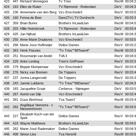
423
447
Richard Vennegoor
Tv Trios
RecM
00:04:
424
163
Ellen de Ruiter
TV Rijnmond - Rotterdam
DivV
00:04:
425
236
Annemarie van den Berg
Vzc-Enschede3
RecV
00:03:
426
160
Fenna de Boer
Dare2Tri | TV Dordrecht
DivV
00:03:
427
359
Brian Burke
Brothers InLaw&Jan
RecM
00:04:
428
203
Hillie Heinsbroek
TV Rijnmond - Rotterdam
DivV
00:03:
429
425
Jan Nijhuis
Brothers InLaw&Jan
RecM
00:04:
430
250
Anne-Marie Draaisma
Vzc-Enschede3
RecV
00:03:
431
268
Marie-Jose Huffmeijer
Deilse Dames
RecV
00:03:
432
363
Henk Passies
"Tv Trios""88Team4"
RecM
00:03:
433
251
Rosemarijn van Andel
TVA 3
RecV
00:04:
434
229
Anke Lenting
Trion's GirlPower
RecV
00:03:
435
279
Beppie Klumpenaar
Vzc-Enschede3
RecV
00:03:
436
276
Nicky van Bremen
De Trippers
RecV
00:03:
437
237
Jorina Langerveld
De Trippers
RecV
00:03:
438
243
Jannie Lubberts
"Tv Trios""88Dames"
RecV
00:04:
439
183
Jacqueline Graat
Cerberus - Nijmegen
DivV
00:03:
440
267
Astrid van Dijk
Vzc-Enschede3
RecV
00:03:
441
391
Guus Berkhout
Tva Team7
RecM
00:03:
Angélique Veenstra - v
442
282
"Tv Trios""88Team1"
RecV
00:04:
Nieuwenhoven
Elisabeth Koch-van der
443
227
Deilse Dames
RecV
00:03:
Spek
444
419
Wayne Matthews
Brothers InLaw&Jan
RecM
00:04:
445
262
Marie-José Rademaker
Deilse Dames
RecV
00:04:
446
408
Simon Lise
Tva Heren8
RecM
00:03: