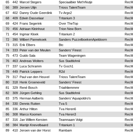
65
442
Marcel Stegers
Speciaalbier Met'nNutje
Rec
66
389
Jeroen Ulijn
Trioss TalentTeam
Rec
67
402
Danny Oude Geerdink
Tv Argo2
Rec
68
409
Edwin Dasselaar
Tritanium 3
Rec
69
424
Frans Segerink
Over TheTop
Rec
70
456
Adriaan Kleinhout
Trion New Born
Rec
71
454
Ingmar Kloek
Tritanium 2
Rec
72
390
Wilbert Pannekoek
Sanders PuzzelboekenApeldoorn
Rec
73
315
Erik Elbers
Btc
Rec
74
333
Peter van der Meulen
Sanders' Finest
Rec
75
473
Guido Sala
Team Wageningen
Rec
76
463
Andreas Wolters
Sus Stadtlohnii
Rec
77
337
Luca Schramm
Tv Goch1
Rec
78
449
Patrick Leppers
R2d
Rec
79
317
Paul van den Heuvel
Trioss TalentTeam
Rec
80
318
Henk Groeneveld
Sanders' Finest
Rec
81
329
René Bosch
Triathliemmmr
Rec
82
309
Jürgen Gehling
Sus Stadtlohnii
Rec
83
375
Herman Aalberts
Sanders' Aquapoldro's
Rec
84
330
Dennis Rutten
Tva 5
Rec
85
336
Arthur Hilton
Tva Heren6
Rec
86
308
Marco Koomen
Tva Heren3
Rec
87
316
Jan Willem Kersten
Teamnaam Volgt
Rec
88
384
Martijn Knevelbaard
Tritanium 1
Rec
89
410
Jeroen van der Horst
Rambam
Rec