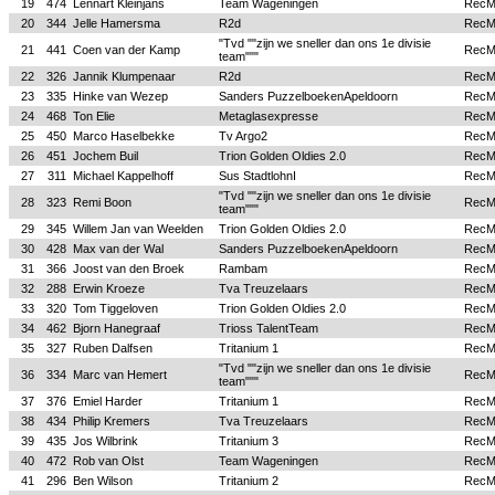
19
474
Lennart Kleinjans
Team Wageningen
Rec
20
344
Jelle Hamersma
R2d
Rec
"Tvd ""zijn we sneller dan ons 1e divisie
21
441
Coen van der Kamp
Rec
team"""
22
326
Jannik Klumpenaar
R2d
Rec
23
335
Hinke van Wezep
Sanders PuzzelboekenApeldoorn
Rec
24
468
Ton Elie
Metaglasexpresse
Rec
25
450
Marco Haselbekke
Tv Argo2
Rec
26
451
Jochem Buil
Trion Golden Oldies 2.0
Rec
27
311
Michael Kappelhoff
Sus StadtlohnI
Rec
"Tvd ""zijn we sneller dan ons 1e divisie
28
323
Remi Boon
Rec
team"""
29
345
Willem Jan van Weelden
Trion Golden Oldies 2.0
Rec
30
428
Max van der Wal
Sanders PuzzelboekenApeldoorn
Rec
31
366
Joost van den Broek
Rambam
Rec
32
288
Erwin Kroeze
Tva Treuzelaars
Rec
33
320
Tom Tiggeloven
Trion Golden Oldies 2.0
Rec
34
462
Bjorn Hanegraaf
Trioss TalentTeam
Rec
35
327
Ruben Dalfsen
Tritanium 1
Rec
"Tvd ""zijn we sneller dan ons 1e divisie
36
334
Marc van Hemert
Rec
team"""
37
376
Emiel Harder
Tritanium 1
Rec
38
434
Philip Kremers
Tva Treuzelaars
Rec
39
435
Jos Wilbrink
Tritanium 3
Rec
40
472
Rob van Olst
Team Wageningen
Rec
41
296
Ben Wilson
Tritanium 2
Rec