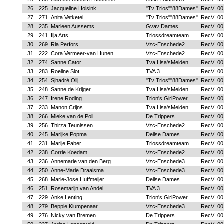
26
225
Jacqueline Holsink
"Tv Trios""88Dames"
RecV
00
27
271
Anita Vetketel
"Tv Trios""88Dames"
RecV
00
28
235
Marleen Aussems
Gvav Dames
RecV
00
29
241
Ilja Arts
Triossdreamteam
RecV
00
30
269
Ria Perfors
Vzc-Enschede2
RecV
00
31
222
Cora Vermeer-van Hunen
Vzc-Enschede2
RecV
00
32
274
Sanne Cator
Tva Lisa'sMeiden
RecV
00
33
283
Roeline Slot
TVA 3
RecV
00
34
254
Sjhadré Olij
"Tv Trios""88Dames"
RecV
00
35
248
Sanne de Krijger
Tva Lisa'sMeiden
RecV
00
36
247
Irene Roding
Trion's GirlPower
RecV
00
37
233
Manon Crijns
Tva Lisa'sMeiden
RecV
00
38
266
Mieke van de Poll
De Trippers
RecV
00
39
256
Thirza Teunissen
Vzc-Enschede2
RecV
00
40
245
Marijke Popma
Deilse Dames
RecV
00
41
231
Marije Faber
Triossdreamteam
RecV
00
42
238
Corrie Koedam
Vzc-Enschede2
RecV
00
43
236
Annemarie van den Berg
Vzc-Enschede3
RecV
00
44
250
Anne-Marie Draaisma
Vzc-Enschede3
RecV
00
45
268
Marie-Jose Huffmeijer
Deilse Dames
RecV
00
46
251
Rosemarijn van Andel
TVA 3
RecV
00
47
229
Anke Lenting
Trion's GirlPower
RecV
00
48
279
Beppie Klumpenaar
Vzc-Enschede3
RecV
00
49
276
Nicky van Bremen
De Trippers
RecV
00