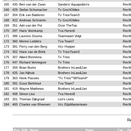
165
430
Bert van der Zwan
Sanders' Aquapoldro's
Rec
166
429
Stefan Schumacher
Tv GochOldies
Rec
167
304
Erik van Balderen
Tv TriosTeam3
Rec
168
422
Andreas Schramm
Tv GochOldies
Rec
169
351
Adri van der Pol
Over TheTop
Rec
170
297
Hans Veenkamp
Tva Heren6
Rec
171
386
Laurens Douma
Teamnaam Volgt
Rec
172
360
Menno Lodders
Tva Team7
Rec
173
381
Perry van den Berg
Vzc-Hopper
Rec
174
352
Hans van de Brink
Tv TriosTeam3
Rec
175
307
Allard Bonnema
Tv Trios
Rec
176
447
Richard Vennegoor
Tv Trios
Rec
177
359
Brian Burke
Brothers InLaw&Jan
Rec
178
425
Jan Nijhuis
Brothers InLaw&Jan
Rec
179
363
Henk Passies
"Tv Trios""88Team4"
Rec
180
391
Guus Berkhout
Tva Team7
Rec
181
419
Wayne Matthews
Brothers InLaw&Jan
Rec
182
408
Simon Lise
Tva Heren8
Rec
183
301
Thomas Dijkgraaf
Leo's Lions
Rec
184
465
Charles van Rheenen
Vzc E&pMasterteam
Rec
R
Pos
StNr
Naam
Team
Cat
Z