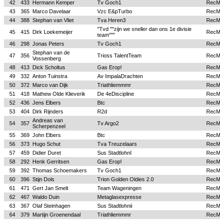
42
433
Hermann Kemper
Tv Goch1
Rec
43
365
Marco Davelaar
Vzc E&pTurbo
Rec
44
388
Stephan van Vliet
Tva Heren3
Rec
"Tvd ""zijn we sneller dan ons 1e divisie
45
415
Dirk Loekemeijer
Rec
team"""
46
298
Jonas Peters
Tv Goch1
Rec
Stephan van de
47
356
Trioss TalentTeam
Rec
Vossenberg
48
413
Dick Scholtus
Gas Erop!
Rec
49
332
Anton Tuinstra
Av ImpalaDrachten
Rec
50
372
Marco van Dijk
Triathliemmmr
Rec
51
418
Mathew Olde Klieverik
De 4eDiscipline
Rec
52
436
Jens Elbers
Btc
Rec
53
404
Dirk Rijnders
R2d
Rec
Andreas van
54
357
Tv Argo2
Rec
Scherpenzeel
55
369
John Elbers
Btc
Rec
56
373
Hugo Schut
Tva Treuzelaars
Rec
57
459
Didier Duret
Sus StadtlohnI
Rec
58
292
Henk Gerritsen
Gas Erop!
Rec
59
392
Thomas Schoemakers
Tv Goch1
Rec
60
396
Stijn Dols
Trion Golden Oldies 2.0
Rec
61
471
Gert Jan Smelt
Team Wageningen
Rec
62
467
Waldo Duin
Metaglasexpresse
Rec
63
367
Olaf Steinhagen
Sus Stadtlohnii
Rec
64
379
Martijn Groenendaal
Triathliemmmr
Rec