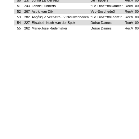
50
237
Jorina Langerveld
De Trippers
RecV
00
51
243
Jannie Lubberts
"Tv Trios""88Dames"
RecV
00
52
267
Astrid van Dijk
Vzc-Enschede3
RecV
00
53
282
Angélique Veenstra - v Nieuwenhoven
"Tv Trios""88Team1"
RecV
00
54
227
Elisabeth Koch-van der Spek
Deilse Dames
RecV
00
55
262
Marie-José Rademaker
Deilse Dames
RecV
00