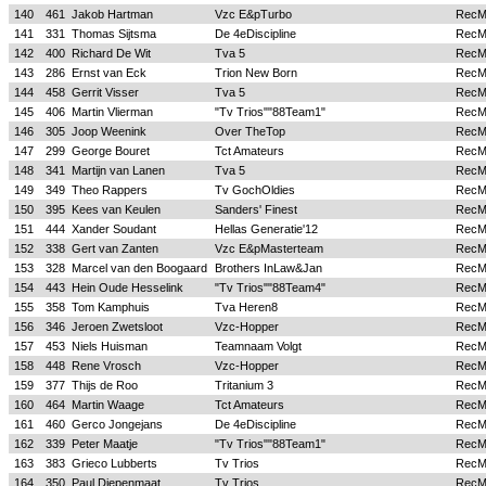
140
461
Jakob Hartman
Vzc E&pTurbo
Rec
141
331
Thomas Sijtsma
De 4eDiscipline
Rec
142
400
Richard De Wit
Tva 5
Rec
143
286
Ernst van Eck
Trion New Born
Rec
144
458
Gerrit Visser
Tva 5
Rec
145
406
Martin Vlierman
"Tv Trios""88Team1"
Rec
146
305
Joop Weenink
Over TheTop
Rec
147
299
George Bouret
Tct Amateurs
Rec
148
341
Martijn van Lanen
Tva 5
Rec
149
349
Theo Rappers
Tv GochOldies
Rec
150
395
Kees van Keulen
Sanders' Finest
Rec
151
444
Xander Soudant
Hellas Generatie'12
Rec
152
338
Gert van Zanten
Vzc E&pMasterteam
Rec
153
328
Marcel van den Boogaard
Brothers InLaw&Jan
Rec
154
443
Hein Oude Hesselink
"Tv Trios""88Team4"
Rec
155
358
Tom Kamphuis
Tva Heren8
Rec
156
346
Jeroen Zwetsloot
Vzc-Hopper
Rec
157
453
Niels Huisman
Teamnaam Volgt
Rec
158
448
Rene Vrosch
Vzc-Hopper
Rec
159
377
Thijs de Roo
Tritanium 3
Rec
160
464
Martin Waage
Tct Amateurs
Rec
161
460
Gerco Jongejans
De 4eDiscipline
Rec
162
339
Peter Maatje
"Tv Trios""88Team1"
Rec
163
383
Grieco Lubberts
Tv Trios
Rec
164
350
Paul Diepenmaat
Tv Trios
Rec