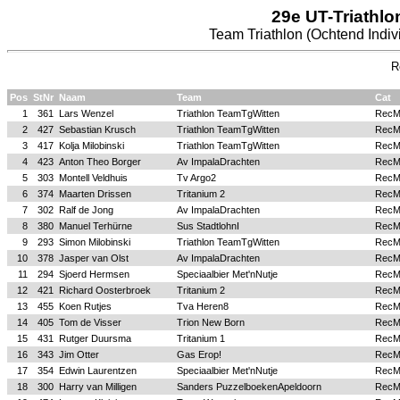
29e UT-Triathlo
Team Triathlon (Ochtend Indiv
R
Pos
StNr
Naam
Team
Cat
1
361
Lars Wenzel
Triathlon TeamTgWitten
Rec
2
427
Sebastian Krusch
Triathlon TeamTgWitten
Rec
3
417
Kolja Milobinski
Triathlon TeamTgWitten
Rec
4
423
Anton Theo Borger
Av ImpalaDrachten
Rec
5
303
Montell Veldhuis
Tv Argo2
Rec
6
374
Maarten Drissen
Tritanium 2
Rec
7
302
Ralf de Jong
Av ImpalaDrachten
Rec
8
380
Manuel Terhürne
Sus StadtlohnI
Rec
9
293
Simon Milobinski
Triathlon TeamTgWitten
Rec
10
378
Jasper van Olst
Av ImpalaDrachten
Rec
11
294
Sjoerd Hermsen
Speciaalbier Met'nNutje
Rec
12
421
Richard Oosterbroek
Tritanium 2
Rec
13
455
Koen Rutjes
Tva Heren8
Rec
14
405
Tom de Visser
Trion New Born
Rec
15
431
Rutger Duursma
Tritanium 1
Rec
16
343
Jim Otter
Gas Erop!
Rec
17
354
Edwin Laurentzen
Speciaalbier Met'nNutje
Rec
18
300
Harry van Milligen
Sanders PuzzelboekenApeldoorn
Rec