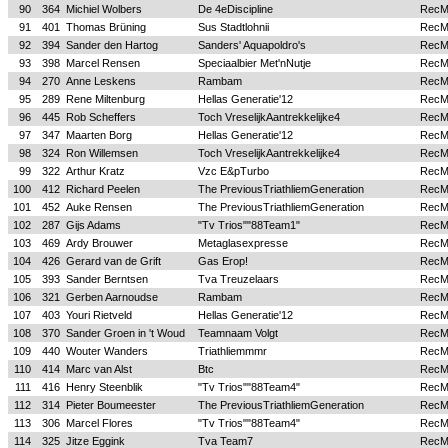
90
364
Michiel Wolbers
De 4eDiscipline
Rec
91
401
Thomas Brüning
Sus Stadtlohnii
Rec
92
394
Sander den Hartog
Sanders' Aquapoldro's
Rec
93
398
Marcel Rensen
Speciaalbier Met'nNutje
Rec
94
270
Anne Leskens
Rambam
Rec
95
289
Rene Miltenburg
Hellas Generatie'12
Rec
96
445
Rob Scheffers
Toch VreselijkAantrekkelijke4
Rec
97
347
Maarten Borg
Hellas Generatie'12
Rec
98
324
Ron Willemsen
Toch VreselijkAantrekkelijke4
Rec
99
322
Arthur Kratz
Vzc E&pTurbo
Rec
100
412
Richard Peelen
The PreviousTriathliemGeneration
Rec
101
452
Auke Rensen
The PreviousTriathliemGeneration
Rec
102
287
Gijs Adams
"Tv Trios""88Team1"
Rec
103
469
Ardy Brouwer
Metaglasexpresse
Rec
104
426
Gerard van de Grift
Gas Erop!
Rec
105
393
Sander Berntsen
Tva Treuzelaars
Rec
106
321
Gerben Aarnoudse
Rambam
Rec
107
403
Youri Rietveld
Hellas Generatie'12
Rec
108
370
Sander Groen in 't Woud
Teamnaam Volgt
Rec
109
440
Wouter Wanders
Triathliemmmr
Rec
110
414
Marc van Alst
Btc
Rec
111
416
Henry Steenblik
"Tv Trios""88Team4"
Rec
112
314
Pieter Boumeester
The PreviousTriathliemGeneration
Rec
113
306
Marcel Flores
"Tv Trios""88Team4"
Rec
114
325
Jitze Eggink
Tva Team7
Rec