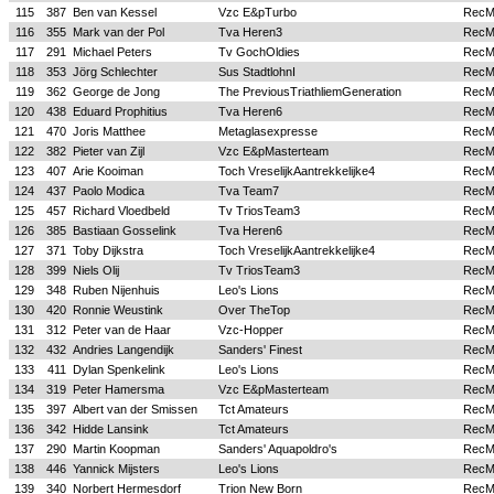
115
387
Ben van Kessel
Vzc E&pTurbo
Rec
116
355
Mark van der Pol
Tva Heren3
Rec
117
291
Michael Peters
Tv GochOldies
Rec
118
353
Jörg Schlechter
Sus StadtlohnI
Rec
119
362
George de Jong
The PreviousTriathliemGeneration
Rec
120
438
Eduard Prophitius
Tva Heren6
Rec
121
470
Joris Matthee
Metaglasexpresse
Rec
122
382
Pieter van Zijl
Vzc E&pMasterteam
Rec
123
407
Arie Kooiman
Toch VreselijkAantrekkelijke4
Rec
124
437
Paolo Modica
Tva Team7
Rec
125
457
Richard Vloedbeld
Tv TriosTeam3
Rec
126
385
Bastiaan Gosselink
Tva Heren6
Rec
127
371
Toby Dijkstra
Toch VreselijkAantrekkelijke4
Rec
128
399
Niels Olij
Tv TriosTeam3
Rec
129
348
Ruben Nijenhuis
Leo's Lions
Rec
130
420
Ronnie Weustink
Over TheTop
Rec
131
312
Peter van de Haar
Vzc-Hopper
Rec
132
432
Andries Langendijk
Sanders' Finest
Rec
133
411
Dylan Spenkelink
Leo's Lions
Rec
134
319
Peter Hamersma
Vzc E&pMasterteam
Rec
135
397
Albert van der Smissen
Tct Amateurs
Rec
136
342
Hidde Lansink
Tct Amateurs
Rec
137
290
Martin Koopman
Sanders' Aquapoldro's
Rec
138
446
Yannick Mijsters
Leo's Lions
Rec
139
340
Norbert Hermesdorf
Trion New Born
Rec