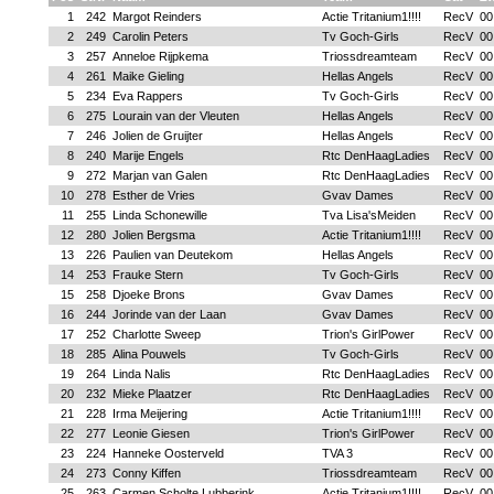
1
242
Margot Reinders
Actie Tritanium1!!!!
RecV
00
2
249
Carolin Peters
Tv Goch-Girls
RecV
00
3
257
Anneloe Rijpkema
Triossdreamteam
RecV
00
4
261
Maike Gieling
Hellas Angels
RecV
00
5
234
Eva Rappers
Tv Goch-Girls
RecV
00
6
275
Lourain van der Vleuten
Hellas Angels
RecV
00
7
246
Jolien de Gruijter
Hellas Angels
RecV
00
8
240
Marije Engels
Rtc DenHaagLadies
RecV
00
9
272
Marjan van Galen
Rtc DenHaagLadies
RecV
00
10
278
Esther de Vries
Gvav Dames
RecV
00
11
255
Linda Schonewille
Tva Lisa'sMeiden
RecV
00
12
280
Jolien Bergsma
Actie Tritanium1!!!!
RecV
00
13
226
Paulien van Deutekom
Hellas Angels
RecV
00
14
253
Frauke Stern
Tv Goch-Girls
RecV
00
15
258
Djoeke Brons
Gvav Dames
RecV
00
16
244
Jorinde van der Laan
Gvav Dames
RecV
00
17
252
Charlotte Sweep
Trion's GirlPower
RecV
00
18
285
Alina Pouwels
Tv Goch-Girls
RecV
00
19
264
Linda Nalis
Rtc DenHaagLadies
RecV
00
20
232
Mieke Plaatzer
Rtc DenHaagLadies
RecV
00
21
228
Irma Meijering
Actie Tritanium1!!!!
RecV
00
22
277
Leonie Giesen
Trion's GirlPower
RecV
00
23
224
Hanneke Oosterveld
TVA 3
RecV
00
24
273
Conny Kiffen
Triossdreamteam
RecV
00
25
263
Carmen Scholte Lubberink
Actie Tritanium1!!!!
RecV
00