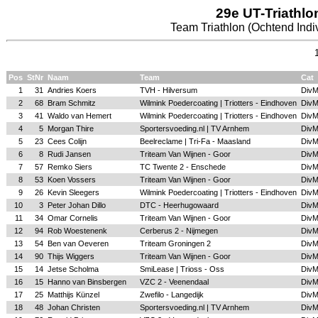
29e UT-Triathlo
Team Triathlon (Ochtend Indiv
Pos
StNr
Naam
Team
Cat
1
31
Andries Koers
TVH - Hilversum
Div
2
68
Bram Schmitz
Wilmink Poedercoating | Triotters - Eindhoven
Div
3
41
Waldo van Hemert
Wilmink Poedercoating | Triotters - Eindhoven
Div
4
5
Morgan Thire
Sportersvoeding.nl | TV Arnhem
Div
5
23
Cees Colijn
Beelreclame | Tri-Fa - Maasland
Div
6
8
Rudi Jansen
Triteam Van Wijnen - Goor
Div
7
57
Remko Siers
TC Twente 2 - Enschede
Div
8
53
Koen Vossers
Triteam Van Wijnen - Goor
Div
9
26
Kevin Sleegers
Wilmink Poedercoating | Triotters - Eindhoven
Div
10
3
Peter Johan Dillo
DTC - Heerhugowaard
Div
11
34
Omar Cornelis
Triteam Van Wijnen - Goor
Div
12
94
Rob Woestenenk
Cerberus 2 - Nijmegen
Div
13
54
Ben van Oeveren
Triteam Groningen 2
Div
14
90
Thijs Wiggers
Triteam Van Wijnen - Goor
Div
15
14
Jetse Scholma
SmiLease | Trioss - Oss
Div
16
15
Hanno van Binsbergen
VZC 2 - Veenendaal
Div
17
25
Matthijs Künzel
Zwefilo - Langedijk
Div
18
48
Johan Christen
Sportersvoeding.nl | TV Arnhem
Div