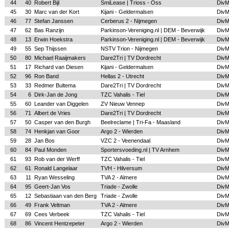
44
40
Robert Bijl
SmiLease | Trioss - Oss
Div
45
30
Marc van der Kort
Kijani - Geldermalsen
Div
46
77
Stefan Janssen
Cerberus 2 - Nijmegen
Div
47
62
Bas Ranzijn
Parkinson-Vereniging.nl | DEM - Beverwijk
Div
48
13
Erwin Hoekstra
Parkinson-Vereniging.nl | DEM - Beverwijk
Div
49
55
Sep Thijssen
NSTV Trion - Nijmegen
Div
50
80
Michael Raaijmakers
Dare2Tri | TV Dordrecht
Div
51
17
Richard van Diesen
Kijani - Geldermalsen
Div
52
96
Ron Band
Hellas 2 - Utrecht
Div
53
33
Redmer Bultema
Dare2Tri | TV Dordrecht
Div
54
6
Dirk-Jan de Jong
TZC Vahalis - Tiel
Div
55
60
Leander van Diggelen
ZV Nieuw Vennep
Div
56
71
Albert de Vries
Dare2Tri | TV Dordrecht
Div
57
50
Casper van den Burgh
Beelreclame | Tri-Fa - Maasland
Div
58
74
Henkjan van Goor
Argo 2 - Wierden
Div
59
28
Jan Bos
VZC 2 - Veenendaal
Div
60
84
Paul Monden
Sportersvoeding.nl | TV Arnhem
Div
61
93
Rob van der Werff
TZC Vahalis - Tiel
Div
62
61
Ronald Langelaar
TVH - Hilversum
Div
63
11
Ryan Wesseling
TVA 2 - Almere
Div
64
95
Geert-Jan Vos
Triade - Zwolle
Div
65
12
Sebastiaan van den Berg
Triade - Zwolle
Div
66
49
Frank Veltman
TVA 2 - Almere
Div
67
69
Cees Verbeek
TZC Vahalis - Tiel
Div
68
86
Vincent Hentzepeter
Argo 2 - Wierden
Div