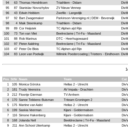
94
63
Thomas Hendriksen
Triathliem - Didam
Div
95
87
Stanislav Novozhylov
ZV Nieuw Vennep
Div
96
43
Edwin Heiblom
Zwefilo - Langedijk
Div
97
92
Bart Zwagemaker
Parkinson-Vereniging.nl | DEM - Beverwijk
Div
98
4
Maik Steenkamp
Triathliem - Didam
Div
99
89
Cor Heijstek
TC Alphen a|d Rijn
Div
100
73
Ton van Vliet
Beelreclame | Tri-Fa - Maasland
Div
101
88
Rob Marinus
DTC - Heerhugowaard
Div
102
97
Pieter Aaldring
Beelreclame | Tri-Fa - Maasland
Div
103
47
Peter De Blois
TC Alphen a|d Rijn
Div
104
83
Leon van Poelwijk
Wilmink Poedercoating | Triotters - Eindhoven
Div
1
Pos
StNr
Naam
Team
Cat
1
105
Monica Görska
Hellas 2 - Utrecht
Div
2
181
Trudy Veenstra
AV Impala - Drachten
Div
3
212
Floortje Gierman
TV Arnhem
Div
4
170
Sanne Tebbens-Buisman
Triteam Groningen 2
Div
5
175
Martine van Aalst
Hellas 2 - Utrecht
Div
6
199
Saskia Veerman
Kijani - Geldermalsen
Div
7
116
Simone Hakenberg
Kijani - Geldermalsen
Div
8
168
Jolanda Nell
Beeldreclame | Tri-Fa - Maasland
Div
9
211
Ann Schoot Uiterkamp
Hellas 2 - Utrecht
Div