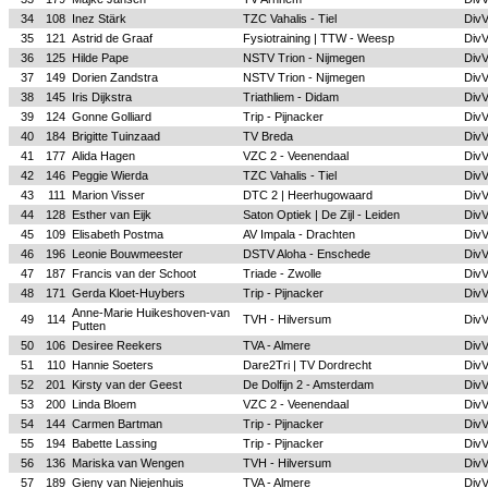
34
108
Inez Stärk
TZC Vahalis - Tiel
Div
35
121
Astrid de Graaf
Fysiotraining | TTW - Weesp
Div
36
125
Hilde Pape
NSTV Trion - Nijmegen
Div
37
149
Dorien Zandstra
NSTV Trion - Nijmegen
Div
38
145
Iris Dijkstra
Triathliem - Didam
Div
39
124
Gonne Golliard
Trip - Pijnacker
Div
40
184
Brigitte Tuinzaad
TV Breda
Div
41
177
Alida Hagen
VZC 2 - Veenendaal
Div
42
146
Peggie Wierda
TZC Vahalis - Tiel
Div
43
111
Marion Visser
DTC 2 | Heerhugowaard
Div
44
128
Esther van Eijk
Saton Optiek | De Zijl - Leiden
Div
45
109
Elisabeth Postma
AV Impala - Drachten
Div
46
196
Leonie Bouwmeester
DSTV Aloha - Enschede
Div
47
187
Francis van der Schoot
Triade - Zwolle
Div
48
171
Gerda Kloet-Huybers
Trip - Pijnacker
Div
Anne-Marie Huikeshoven-van
49
114
TVH - Hilversum
Div
Putten
50
106
Desiree Reekers
TVA - Almere
Div
51
110
Hannie Soeters
Dare2Tri | TV Dordrecht
Div
52
201
Kirsty van der Geest
De Dolfijn 2 - Amsterdam
Div
53
200
Linda Bloem
VZC 2 - Veenendaal
Div
54
144
Carmen Bartman
Trip - Pijnacker
Div
55
194
Babette Lassing
Trip - Pijnacker
Div
56
136
Mariska van Wengen
TVH - Hilversum
Div
57
189
Gieny van Niejenhuis
TVA - Almere
Div