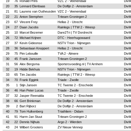
19
76
Ronald Prins
VZC 2 - Veenendaal
Div
20
35
Lennard Elenbaas
De Dolfijn 2 - Amsterdam
Div
21
81
Laurens van Outheusden
VZC 2 - Veenendaal
Div
22
21
Anton Stemphen
Triteam Groningen 2
Div
23
67
Vincent Frey
Hellas 2 - Utrecht
Div
24
27
Daan Jacobs
Rainlegs | TTW 2 - Weesp
Div
25
10
Marcel Bezemer
Dare2Tri | TV Dordrecht
Div
26
72
Michael Krijnen
DTC - Heerhugowaard
Div
27
37
Kevin Gideonse
NSTV Trion - Nijmegen
Div
28
36
Sebastiaan Knoppert
Hellas 2 - Utrecht
Div
29
75
Pim Lebouille
TVA 2 - Almere
Div
30
45
Frank Janssen
Triteam Groningen 2
Div
31
56
Alex Bergsma
Sportersvoeding.nl | TV Arnhem
Div
32
19
Hidde Bekhuis
NSTV Trion - Nijmegen
Div
33
65
Tim Jacobs
Rainlegs | TTW 2 - Weesp
Div
34
70
Frank Eggink
Triade - Zwolle
Div
35
1
Stijn Jansen
TC Twente 2 - Enschede
Div
36
46
Han Peter Lucas
Triade - Zwolle
Div
37
32
Jasper Reenalda
TC Twente 2 - Enschede
Div
38
66
Gert Brinkman
De Dolfijn 2 - Amsterdam
Div
39
2
Bart Rijborz
De Dolfijn 2 - Amsterdam
Div
40
79
Tom Hulkenberg
Triathliem - Didam
Div
41
91
Harm-Jan Stuut
Triteam Groningen 2
Div
42
22
Dennis Nijhuis
Argo 2 - Wierden
Div
43
24
Wilbert Grooters
ZV Nieuw Vennep
Div