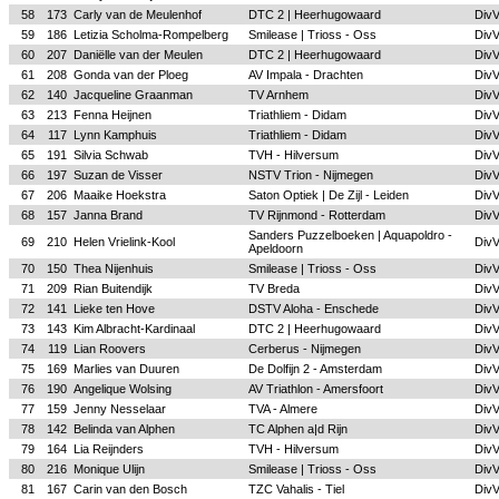
58
173
Carly van de Meulenhof
DTC 2 | Heerhugowaard
Div
59
186
Letizia Scholma-Rompelberg
Smilease | Trioss - Oss
Div
60
207
Daniëlle van der Meulen
DTC 2 | Heerhugowaard
Div
61
208
Gonda van der Ploeg
AV Impala - Drachten
Div
62
140
Jacqueline Graanman
TV Arnhem
Div
63
213
Fenna Heijnen
Triathliem - Didam
Div
64
117
Lynn Kamphuis
Triathliem - Didam
Div
65
191
Silvia Schwab
TVH - Hilversum
Div
66
197
Suzan de Visser
NSTV Trion - Nijmegen
Div
67
206
Maaike Hoekstra
Saton Optiek | De Zijl - Leiden
Div
68
157
Janna Brand
TV Rijnmond - Rotterdam
Div
Sanders Puzzelboeken | Aquapoldro -
69
210
Helen Vrielink-Kool
Div
Apeldoorn
70
150
Thea Nijenhuis
Smilease | Trioss - Oss
Div
71
209
Rian Buitendijk
TV Breda
Div
72
141
Lieke ten Hove
DSTV Aloha - Enschede
Div
73
143
Kim Albracht-Kardinaal
DTC 2 | Heerhugowaard
Div
74
119
Lian Roovers
Cerberus - Nijmegen
Div
75
169
Marlies van Duuren
De Dolfijn 2 - Amsterdam
Div
76
190
Angelique Wolsing
AV Triathlon - Amersfoort
Div
77
159
Jenny Nesselaar
TVA - Almere
Div
78
142
Belinda van Alphen
TC Alphen a|d Rijn
Div
79
164
Lia Reijnders
TVH - Hilversum
Div
80
216
Monique Ulijn
Smilease | Trioss - Oss
Div
81
167
Carin van den Bosch
TZC Vahalis - Tiel
Div