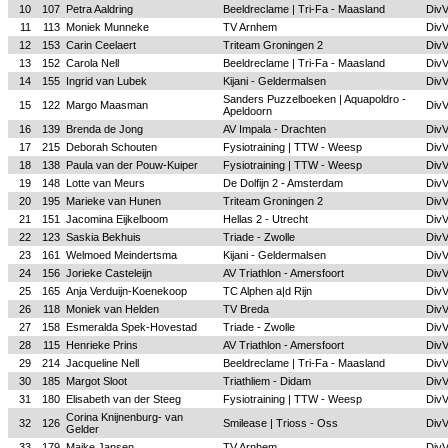
10
107
Petra Aaldring
Beeldreclame | Tri-Fa - Maasland
Div
11
113
Moniek Munneke
TV Arnhem
Div
12
153
Carin Ceelaert
Triteam Groningen 2
Div
13
152
Carola Nell
Beeldreclame | Tri-Fa - Maasland
Div
14
155
Ingrid van Lubek
Kijani - Geldermalsen
Div
Sanders Puzzelboeken | Aquapoldro -
15
122
Margo Maasman
Div
Apeldoorn
16
139
Brenda de Jong
AV Impala - Drachten
Div
17
215
Deborah Schouten
Fysiotraining | TTW - Weesp
Div
18
138
Paula van der Pouw-Kuiper
Fysiotraining | TTW - Weesp
Div
19
148
Lotte van Meurs
De Dolfijn 2 - Amsterdam
Div
20
195
Marieke van Hunen
Triteam Groningen 2
Div
21
151
Jacomina Eijkelboom
Hellas 2 - Utrecht
Div
22
123
Saskia Bekhuis
Triade - Zwolle
Div
23
161
Welmoed Meindertsma
Kijani - Geldermalsen
Div
24
156
Jorieke Casteleijn
AV Triathlon - Amersfoort
Div
25
165
Anja Verduijn-Koenekoop
TC Alphen a|d Rijn
Div
26
118
Moniek van Helden
TV Breda
Div
27
158
Esmeralda Spek-Hovestad
Triade - Zwolle
Div
28
115
Henrieke Prins
AV Triathlon - Amersfoort
Div
29
214
Jacqueline Nell
Beeldreclame | Tri-Fa - Maasland
Div
30
185
Margot Sloot
Triathliem - Didam
Div
31
180
Elisabeth van der Steeg
Fysiotraining | TTW - Weesp
Div
Corina Knijnenburg- van
32
126
Smilease | Trioss - Oss
Div
Gelder
33
179
Majke Jansen
TV Arnhem
Div