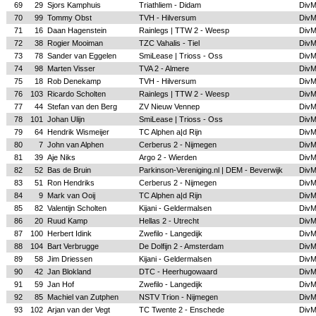
69
29
Sjors Kamphuis
Triathliem - Didam
Div
70
99
Tommy Obst
TVH - Hilversum
Div
71
16
Daan Hagenstein
Rainlegs | TTW 2 - Weesp
Div
72
38
Rogier Mooiman
TZC Vahalis - Tiel
Div
73
78
Sander van Eggelen
SmiLease | Trioss - Oss
Div
74
98
Marten Visser
TVA 2 - Almere
Div
75
18
Rob Denekamp
TVH - Hilversum
Div
76
103
Ricardo Scholten
Rainlegs | TTW 2 - Weesp
Div
77
44
Stefan van den Berg
ZV Nieuw Vennep
Div
78
101
Johan Ulijn
SmiLease | Trioss - Oss
Div
79
64
Hendrik Wismeijer
TC Alphen a|d Rijn
Div
80
7
John van Alphen
Cerberus 2 - Nijmegen
Div
81
39
Aje Niks
Argo 2 - Wierden
Div
82
52
Bas de Bruin
Parkinson-Vereniging.nl | DEM - Beverwijk
Div
83
51
Ron Hendriks
Cerberus 2 - Nijmegen
Div
84
9
Mark van Ooij
TC Alphen a|d Rijn
Div
85
82
Valentijn Scholten
Kijani - Geldermalsen
Div
86
20
Ruud Kamp
Hellas 2 - Utrecht
Div
87
100
Herbert Idink
Zwefilo - Langedijk
Div
88
104
Bart Verbrugge
De Dolfijn 2 - Amsterdam
Div
89
58
Jim Driessen
Kijani - Geldermalsen
Div
90
42
Jan Blokland
DTC - Heerhugowaard
Div
91
59
Jan Hof
Zwefilo - Langedijk
Div
92
85
Machiel van Zutphen
NSTV Trion - Nijmegen
Div
93
102
Arjan van der Vegt
TC Twente 2 - Enschede
Div