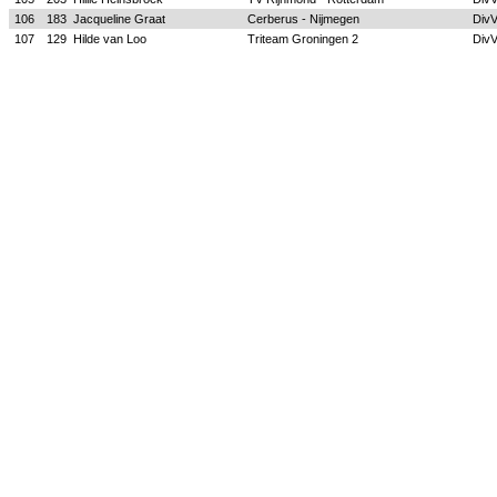
106
183
Jacqueline Graat
Cerberus - Nijmegen
Div
107
129
Hilde van Loo
Triteam Groningen 2
Div