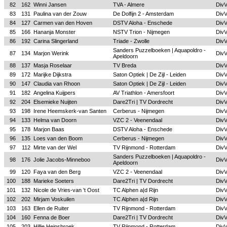
82
162
Winni Jansen
TVA - Almere
Div
83
131
Paulina van der Zouw
De Dolfijn 2 - Amsterdam
Div
84
127
Carmen van den Hoven
DSTV Aloha - Enschede
Div
85
166
Hananja Monster
NSTV Trion - Nijmegen
Div
86
192
Carina Slingerland
Triade - Zwolle
Div
Sanders Puzzelboeken | Aquapoldro -
87
134
Marjon Werink
Div
Apeldoorn
88
137
Masja Roselaar
TV Breda
Div
89
172
Marijke Dijkstra
Saton Optiek | De Zijl - Leiden
Div
90
147
Claudia van Rhoon
Saton Optiek | De Zijl - Leiden
Div
91
182
Angelina Kuijpers
AV Triathlon - Amersfoort
Div
92
204
Elsemieke Nuijten
Dare2Tri | TV Dordrecht
Div
93
198
Irene Heemskerk-van Santen
Cerberus - Nijmegen
Div
94
133
Helma van Doorn
VZC 2 - Veenendaal
Div
95
178
Marjon Baas
DSTV Aloha - Enschede
Div
96
135
Loes van den Boom
Cerberus - Nijmegen
Div
97
112
Mirte van der Wel
TV Rijnmond - Rotterdam
Div
Sanders Puzzelboeken | Aquapoldro -
98
176
Jolie Jacobs-Minneboo
Div
Apeldoorn
99
120
Faya van den Berg
VZC 2 - Veenendaal
Div
100
188
Marieke Soeters
Dare2Tri | TV Dordrecht
Div
101
132
Nicole de Vries-van 't Oost
TC Alphen a|d Rijn
Div
102
202
Mirjam Voskuilen
TC Alphen a|d Rijn
Div
103
163
Ellen de Ruiter
TV Rijnmond - Rotterdam
Div
104
160
Fenna de Boer
Dare2Tri | TV Dordrecht
Div
105
203
Hillie Heinsbroek
TV Rijnmond - Rotterdam
Div