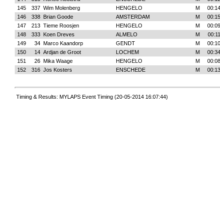
145
337
Wim Molenberg
HENGELO
M
00:14
146
338
Brian Goode
AMSTERDAM
M
00:15
147
213
Tieme Roosjen
HENGELO
M
00:09
148
333
Koen Dreves
ALMELO
M
00:1
149
34
Marco Kaandorp
GENDT
M
00:10
150
14
Ardjan de Groot
LOCHEM
M
00:34
151
26
Mika Waage
HENGELO
M
00:08
152
316
Jos Kosters
ENSCHEDE
M
00:13
Timing & Results: MYLAPS Event Timing (20-05-2014 16:07:44)