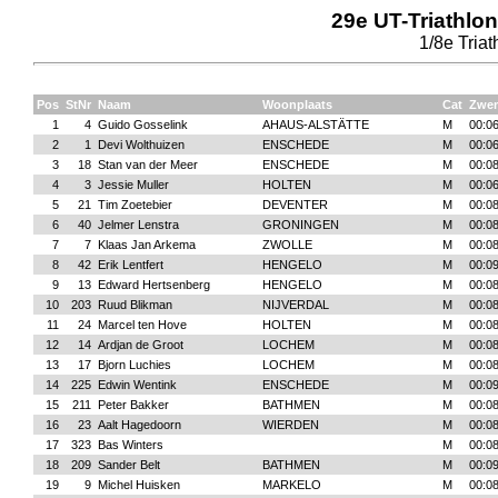
29e UT-Triathlon
1/8e Triat
Pos
StNr
Naam
Woonplaats
Cat
Zwe
1
4
Guido Gosselink
AHAUS-ALSTÄTTE
M
00:06
2
1
Devi Wolthuizen
ENSCHEDE
M
00:06
3
18
Stan van der Meer
ENSCHEDE
M
00:08
4
3
Jessie Muller
HOLTEN
M
00:06
5
21
Tim Zoetebier
DEVENTER
M
00:08
6
40
Jelmer Lenstra
GRONINGEN
M
00:08
7
7
Klaas Jan Arkema
ZWOLLE
M
00:08
8
42
Erik Lentfert
HENGELO
M
00:09
9
13
Edward Hertsenberg
HENGELO
M
00:08
10
203
Ruud Blikman
NIJVERDAL
M
00:08
11
24
Marcel ten Hove
HOLTEN
M
00:08
12
14
Ardjan de Groot
LOCHEM
M
00:08
13
17
Bjorn Luchies
LOCHEM
M
00:08
14
225
Edwin Wentink
ENSCHEDE
M
00:09
15
211
Peter Bakker
BATHMEN
M
00:08
16
23
Aalt Hagedoorn
WIERDEN
M
00:08
17
323
Bas Winters
M
00:08
18
209
Sander Belt
BATHMEN
M
00:09
19
9
Michel Huisken
MARKELO
M
00:08