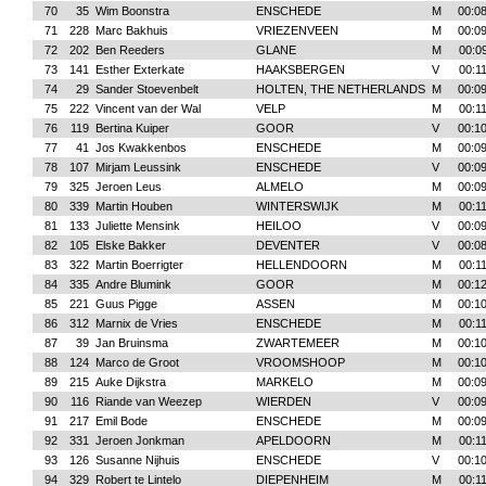
70
35
Wim Boonstra
ENSCHEDE
M
00:08
71
228
Marc Bakhuis
VRIEZENVEEN
M
00:09
72
202
Ben Reeders
GLANE
M
00:0
73
141
Esther Exterkate
HAAKSBERGEN
V
00:1
74
29
Sander Stoevenbelt
HOLTEN, THE NETHERLANDS
M
00:09
75
222
Vincent van der Wal
VELP
M
00:1
76
119
Bertina Kuiper
GOOR
V
00:10
77
41
Jos Kwakkenbos
ENSCHEDE
M
00:09
78
107
Mirjam Leussink
ENSCHEDE
V
00:09
79
325
Jeroen Leus
ALMELO
M
00:09
80
339
Martin Houben
WINTERSWIJK
M
00:1
81
133
Juliette Mensink
HEILOO
V
00:09
82
105
Elske Bakker
DEVENTER
V
00:08
83
322
Martin Boerrigter
HELLENDOORN
M
00:1
84
335
Andre Blumink
GOOR
M
00:12
85
221
Guus Pigge
ASSEN
M
00:10
86
312
Marnix de Vries
ENSCHEDE
M
00:1
87
39
Jan Bruinsma
ZWARTEMEER
M
00:10
88
124
Marco de Groot
VROOMSHOOP
M
00:10
89
215
Auke Dijkstra
MARKELO
M
00:09
90
116
Riande van Weezep
WIERDEN
V
00:09
91
217
Emil Bode
ENSCHEDE
M
00:09
92
331
Jeroen Jonkman
APELDOORN
M
00:1
93
126
Susanne Nijhuis
ENSCHEDE
V
00:10
94
329
Robert te Lintelo
DIEPENHEIM
M
00:1