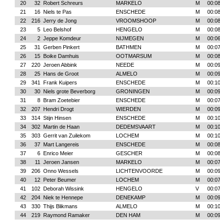
20
32
Robert Schreurs
MARKELO
M
00:08
21
16
Niels te Pas
ENSCHEDE
M
00:08
22
216
Jerry de Jong
VROOMSHOOP
M
00:08
23
5
Leo Belshof
HENGELO
M
00:08
24
2
Jeppe Komdeur
NIJMEGEN
M
00:06
25
31
Gerben Pinkert
BATHMEN
M
00:07
26
15
Boike Damhuis
OOTMARSUM
M
00:08
27
220
Jeroen Abbink
NEEDE
M
00:09
28
25
Hans de Groot
ALMELO
M
00:09
29
341
Frank Kuipers
ENSCHEDE
M
00:10
30
30
Niels grote Beverborg
GRONINGEN
M
00:09
31
8
Bram Zoetebier
ENSCHEDE
M
00:07
32
207
Hendri Drogt
WIERDEN
M
00:09
33
314
Stijn Hinsen
ENSCHEDE
M
00:10
34
302
Martin de Haan
DEDEMSVAART
M
00:10
35
303
Gerrit van Zuilekom
LOCHEM
M
00:10
36
37
Mart Langereis
ENSCHEDE
M
00:08
37
6
Enrico Meier
GESCHER
M
00:08
38
11
Jeroen Jansen
MARKELO
M
00:07
39
206
Onno Wessels
LICHTENVOORDE
M
00:09
40
12
Peter Beumer
LOCHEM
M
00:07
41
102
Deborah Wissink
HENGELO
V
00:07
42
204
Niek te Hennepe
DENEKAMP
M
00:09
43
330
Thijs Blikmans
ALMELO
M
00:10
44
219
Raymond Ramaker
DEN HAM
M
00:09