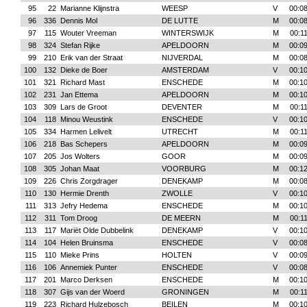
95
22
Marianne Klijnstra
WEESP
V
00:08
96
336
Dennis Mol
DE LUTTE
M
00:08
97
115
Wouter Vreeman
WINTERSWIJK
M
00:1
98
324
Stefan Rijke
APELDOORN
M
00:09
99
210
Erik van der Straat
NIJVERDAL
M
00:08
100
132
Dieke de Boer
AMSTERDAM
V
00:10
101
321
Richard Mast
ENSCHEDE
M
00:10
102
231
Jan Ettema
APELDOORN
M
00:10
103
309
Lars de Groot
DEVENTER
M
00:1
104
118
Minou Weustink
ENSCHEDE
V
00:10
105
334
Harmen Lelivelt
UTRECHT
M
00:1
106
218
Bas Schepers
APELDOORN
M
00:09
107
205
Jos Wolters
GOOR
M
00:09
108
305
Johan Maat
VOORBURG
M
00:12
109
226
Chris Zorgdrager
DENEKAMP
M
00:08
110
130
Hermie Drenth
ZWOLLE
V
00:10
111
313
Jefry Hedema
ENSCHEDE
M
00:10
112
311
Tom Droog
DE MEERN
M
00:1
113
117
Mariët Olde Dubbelink
DENEKAMP
V
00:10
114
104
Helen Bruinsma
ENSCHEDE
V
00:08
115
110
Mieke Prins
HOLTEN
V
00:09
116
106
Annemiek Punter
ENSCHEDE
V
00:08
117
201
Marco Derksen
ENSCHEDE
M
00:10
118
307
Gijs van der Woerd
GRONINGEN
M
00:1
119
223
Richard Hulzebosch
BEILEN
M
00:10