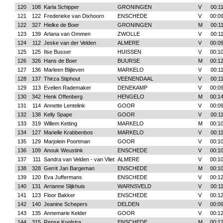
120
108
Karla Schipper
GRONINGEN
V
00:1
121
122
Frederieke van Dixhoorn
ENSCHEDE
V
00:09
122
327
Hielke de Boer
GRONINGEN
M
00:1
123
139
Arlana van Ommen
ZWOLLE
V
00:1
124
112
Jeske van der Velden
ALMERE
V
00:09
125
125
Ilse Busser
HUISSEN
V
00:10
126
326
Hans de Boer
BUURSE
M
00:12
127
136
Marleen Blijleven
MARKELO
V
00:1
128
137
Thirza Stiphout
VEENENDAAL
V
00:1
129
113
Evelien Rademaker
DENEKAMP
V
00:09
130
342
Henk Offenberg
HENGELO
M
00:14
131
114
Annette Lentelink
GOOR
V
00:09
132
138
Kelly Spape
GOOR
V
00:1
133
319
Willem Ketting
MARKELO
M
00:10
134
127
Marielle Krabbenbos
MARKELO
V
00:1
135
129
Marjolein Poortman
GOOR
V
00:10
136
109
Anouk Weustink
ENSCHEDE
V
00:10
137
111
Sandra van Velden - van Vliet
ALMERE
V
00:10
138
328
Gerrit Jan Bargeman
ENSCHEDE
M
00:10
139
120
Eva Juffermans
ENSCHEDE
V
00:12
140
131
Arrianne Slijkhuis
WARNSVELD
V
00:1
141
123
Floor Bakker
ENSCHEDE
V
00:12
142
140
Jeanine Schepers
DELDEN
V
00:09
143
135
Annemarie Kelder
GOOR
V
00:12
144
315
Rense Koolstra
ENSCHEDE
M
00:12