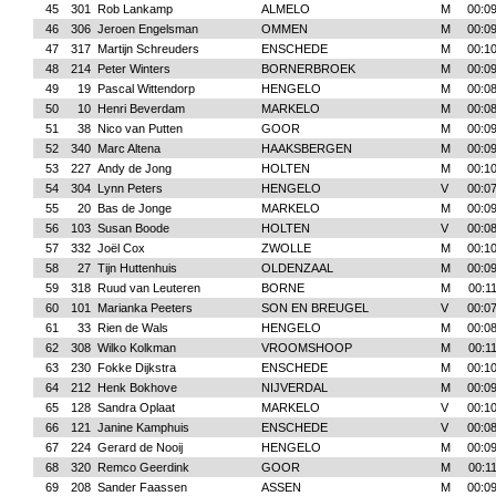
45
301
Rob Lankamp
ALMELO
M
00:09
46
306
Jeroen Engelsman
OMMEN
M
00:09
47
317
Martijn Schreuders
ENSCHEDE
M
00:10
48
214
Peter Winters
BORNERBROEK
M
00:09
49
19
Pascal Wittendorp
HENGELO
M
00:08
50
10
Henri Beverdam
MARKELO
M
00:08
51
38
Nico van Putten
GOOR
M
00:09
52
340
Marc Altena
HAAKSBERGEN
M
00:09
53
227
Andy de Jong
HOLTEN
M
00:10
54
304
Lynn Peters
HENGELO
V
00:07
55
20
Bas de Jonge
MARKELO
M
00:09
56
103
Susan Boode
HOLTEN
V
00:08
57
332
Joël Cox
ZWOLLE
M
00:10
58
27
Tijn Huttenhuis
OLDENZAAL
M
00:09
59
318
Ruud van Leuteren
BORNE
M
00:1
60
101
Marianka Peeters
SON EN BREUGEL
V
00:07
61
33
Rien de Wals
HENGELO
M
00:08
62
308
Wilko Kolkman
VROOMSHOOP
M
00:1
63
230
Fokke Dijkstra
ENSCHEDE
M
00:10
64
212
Henk Bokhove
NIJVERDAL
M
00:09
65
128
Sandra Oplaat
MARKELO
V
00:10
66
121
Janine Kamphuis
ENSCHEDE
V
00:08
67
224
Gerard de Nooij
HENGELO
M
00:09
68
320
Remco Geerdink
GOOR
M
00:1
69
208
Sander Faassen
ASSEN
M
00:09