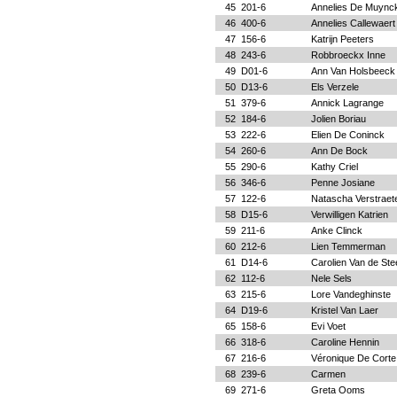
45
201-6
Annelies De Muync
46
400-6
Annelies Callewaert
47
156-6
Katrijn Peeters
48
243-6
Robbroeckx Inne
49
D01-6
Ann Van Holsbeeck
50
D13-6
Els Verzele
51
379-6
Annick Lagrange
52
184-6
Jolien Boriau
53
222-6
Elien De Coninck
54
260-6
Ann De Bock
55
290-6
Kathy Criel
56
346-6
Penne Josiane
57
122-6
Natascha Verstraet
58
D15-6
Verwilligen Katrien
59
211-6
Anke Clinck
60
212-6
Lien Temmerman
61
D14-6
Carolien Van de Ste
62
112-6
Nele Sels
63
215-6
Lore Vandeghinste
64
D19-6
Kristel Van Laer
65
158-6
Evi Voet
66
318-6
Caroline Hennin
67
216-6
Véronique De Corte
68
239-6
Carmen
69
271-6
Greta Ooms