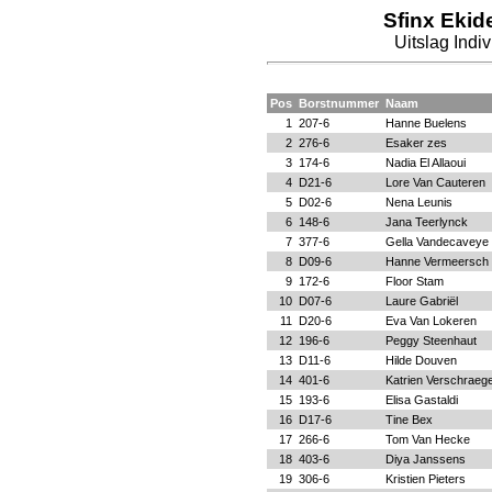
Sfinx Ekid
Uitslag Indi
Pos
Borstnummer
Naam
1
207-6
Hanne Buelens
2
276-6
Esaker zes
3
174-6
Nadia El Allaoui
4
D21-6
Lore Van Cauteren
5
D02-6
Nena Leunis
6
148-6
Jana Teerlynck
7
377-6
Gella Vandecaveye
8
D09-6
Hanne Vermeersch
9
172-6
Floor Stam
10
D07-6
Laure Gabriël
11
D20-6
Eva Van Lokeren
12
196-6
Peggy Steenhaut
13
D11-6
Hilde Douven
14
401-6
Katrien Verschraeg
15
193-6
Elisa Gastaldi
16
D17-6
Tine Bex
17
266-6
Tom Van Hecke
18
403-6
Diya Janssens
19
306-6
Kristien Pieters