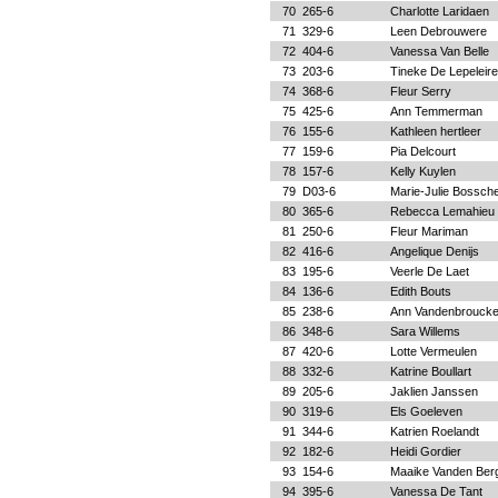
70
265-6
Charlotte Laridaen
71
329-6
Leen Debrouwere
72
404-6
Vanessa Van Belle
73
203-6
Tineke De Lepeleire
74
368-6
Fleur Serry
75
425-6
Ann Temmerman
76
155-6
Kathleen hertleer
77
159-6
Pia Delcourt
78
157-6
Kelly Kuylen
79
D03-6
Marie-Julie Bossc
80
365-6
Rebecca Lemahieu
81
250-6
Fleur Mariman
82
416-6
Angelique Denijs
83
195-6
Veerle De Laet
84
136-6
Edith Bouts
85
238-6
Ann Vandenbrouck
86
348-6
Sara Willems
87
420-6
Lotte Vermeulen
88
332-6
Katrine Boullart
89
205-6
Jaklien Janssen
90
319-6
Els Goeleven
91
344-6
Katrien Roelandt
92
182-6
Heidi Gordier
93
154-6
Maaike Vanden Ber
94
395-6
Vanessa De Tant