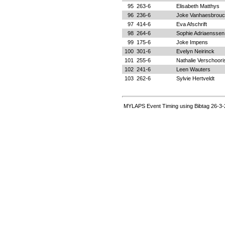
95
263-6
Elisabeth Matthys
96
236-6
Joke Vanhaesbrou
97
414-6
Eva Afschrift
98
264-6
Sophie Adriaenssen
99
175-6
Joke Impens
100
301-6
Evelyn Neirinck
101
255-6
Nathalie Verschoori
102
241-6
Leen Wauters
103
262-6
Sylvie Hertveldt
MYLAPS Event Timing using Bibtag 26-3-