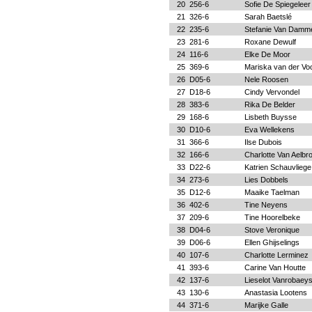
20
256-6
Sofie De Spiegeleer
21
326-6
Sarah Baetslé
22
235-6
Stefanie Van Damm
23
281-6
Roxane Dewulf
24
116-6
Elke De Moor
25
369-6
Mariska van der Voo
26
D05-6
Nele Roosen
27
D18-6
Cindy Vervondel
28
383-6
Rika De Belder
29
168-6
Lisbeth Buysse
30
D10-6
Eva Wellekens
31
366-6
Ilse Dubois
32
166-6
Charlotte Van Aelbr
33
D22-6
Katrien Schauvliege
34
273-6
Lies Dobbels
35
D12-6
Maaike Taelman
36
402-6
Tine Neyens
37
209-6
Tine Hoorelbeke
38
D04-6
Stove Veronique
39
D06-6
Ellen Ghijselings
40
107-6
Charlotte Lerminez
41
393-6
Carine Van Houtte
42
137-6
Lieselot Vanrobaey
43
130-6
Anastasia Lootens
44
371-6
Marijke Galle