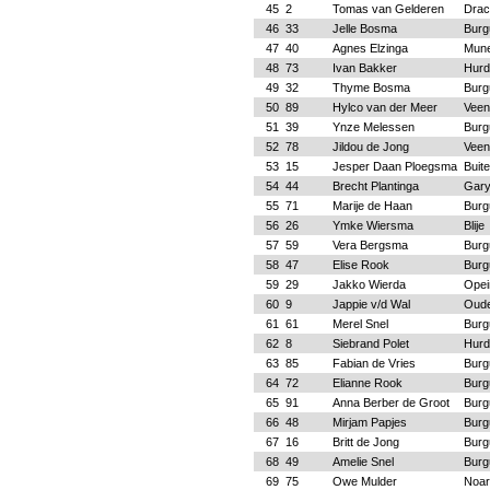
45
2
Tomas van Gelderen
Drac
46
33
Jelle Bosma
Bur
47
40
Agnes Elzinga
Mune
48
73
Ivan Bakker
Hurd
49
32
Thyme Bosma
Bur
50
89
Hylco van der Meer
Vee
51
39
Ynze Melessen
Bur
52
78
Jildou de Jong
Vee
53
15
Jesper Daan Ploegsma
Buit
54
44
Brecht Plantinga
Gar
55
71
Marije de Haan
Bur
56
26
Ymke Wiersma
Blije
57
59
Vera Bergsma
Bur
58
47
Elise Rook
Bur
59
29
Jakko Wierda
Opei
60
9
Jappie v/d Wal
Oude
61
61
Merel Snel
Bur
62
8
Siebrand Polet
Hurd
63
85
Fabian de Vries
Bur
64
72
Elianne Rook
Bur
65
91
Anna Berber de Groot
Bur
66
48
Mirjam Papjes
Bur
67
16
Britt de Jong
Bur
68
49
Amelie Snel
Bur
69
75
Owe Mulder
Noa