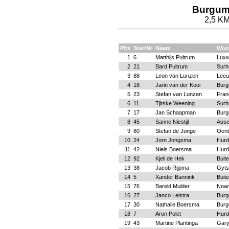
Burgum
2,5 KM
Plts
StartNr
Naam
Woo
1
6
Matthijs Pultrum
Lux
2
21
Bard Pultrum
Surh
3
88
Leon van Lunzen
Leeu
4
18
Jarin van der Kooi
Bur
5
23
Stefan van Lunzen
Fran
6
11
Tjitske Weening
Surh
7
17
Jan Schaapman
Bur
8
45
Sanne Niestijl
Ass
9
80
Stefan de Jonge
Oent
10
24
Jorn Jongsma
Hurd
11
42
Niels Boersma
Hurd
12
92
Kjell de Hek
Buit
13
38
Jacob Rijpma
Gyts
14
5
Xander Bannink
Buit
15
76
Bareld Mulder
Noa
16
27
Janco Leistra
Bur
17
30
Nathalie Boersma
Bur
18
7
Aron Polet
Hurd
19
43
Martine Plantinga
Gar