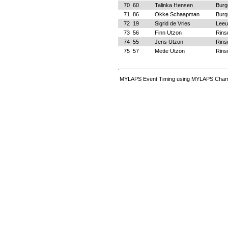
70
60
Talinka Hensen
Bur
71
86
Okke Schaapman
Bur
72
19
Sigrid de Vries
Leeu
73
56
Finn Utzon
Rins
74
55
Jens Utzon
Rins
75
57
Mette Utzon
Rins
MYLAPS Event Timing using MYLAPS Champ