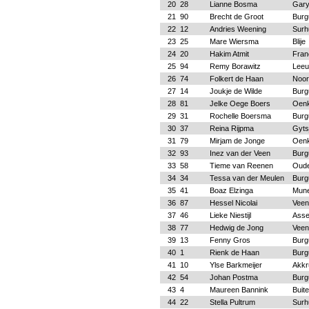
20
28
Lianne Bosma
Gar
21
90
Brecht de Groot
Bur
22
12
Andries Weening
Surh
23
25
Mare Wiersma
Blije
24
20
Hakim Atmit
Fran
25
94
Remy Borawitz
Leeu
26
74
Folkert de Haan
Noo
27
14
Joukje de Wilde
Bur
28
81
Jelke Oege Boers
Oen
29
31
Rochelle Boersma
Bur
30
37
Reina Rijpma
Gyts
31
79
Mirjam de Jonge
Oen
32
93
Inez van der Veen
Bur
33
58
Tieme van Reenen
Oud
34
34
Tessa van der Meulen
Bur
35
41
Boaz Elzinga
Mune
36
87
Hessel Nicolai
Vee
37
46
Lieke Niestijl
Ass
38
77
Hedwig de Jong
Vee
39
13
Fenny Gros
Bur
40
1
Rienk de Haan
Bur
41
10
Ylse Barkmeijer
Akk
42
54
Johan Postma
Bur
43
4
Maureen Bannink
Buit
44
22
Stella Pultrum
Surh