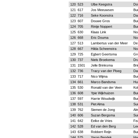
120
523
Ulbe Keegstra
Do
121
617
Jos Meeuwsen
Bu
122
716
Seke Koonstra
Da
123
607
Douwe Gros
Bu
124
705
Rintje Noppert
Bu
125
630
Klaas Link
No
126
668
Eric Douma
No
127
513
Lambertus van der Meer
De
128
667
Hilda Scheenstra
No
129
725
Egbert Geertsma
Gr
130
737
Niels Broekema
Dr
131
1501
Jelle Brinksma
Br
132
736
Tracy van der Ploeg
Da
133
717
Nico Wijma
Bu
134
661
Marco Bandsma
Hu
135
530
Ronald van der Veen
Ko
136
608
Ypie Wijkhuizen
Bu
137
597
Harrie Woudwijk
Bu
138
531
Piet Alma
Su
139
762
Siemen de Jong
Al
140
606
Suzan Bergsma
Su
141
642
Eelke de Vries
Fe
142
528
Ed van den Berg
Le
143
638
Robbert Reijn
Bu
144
575
Yaron Bendek
Ha