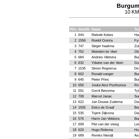
Burgum
10 KM 
Plts
StartNr
Naam
Te
1
644
Riekele Kobes
Ha
2
1556
Roelof Oostra
Fy
3
747
Sieger haakma
Zu
4
752
Meindert ter Veer
Ol
5
684
Andries Vlietstra
Bu
6
632
Ydwine van der Veen
Go
7
1535
Simon Regnerus
De
8
602
Ronald vanger
Bu
9
645
Pieter Prins
Bu
10
656
Jouke Atze Posthumus
Rot
11
591
Gerrit Betzema
Tyt
12
708
Marcel Janac
Su
13
622
Jan Douwe Zuidema
Da
14
1505
Eelco de Graaf
Bon
15
535
Tsjerk Dijksma
Da
16
576
Harm Jan Veldstra
Bu
17
699
Piet van der steeg
Le
18
620
Hugo Reitsma
Hu
19
689
Remko Niestijl
As