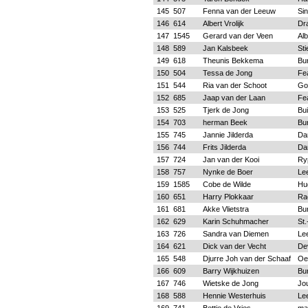
145
507
Fenna van der Leeuw
Si
146
614
Albert Vrolijk
Dr
147
1545
Gerard van der Veen
Alb
148
589
Jan Kalsbeek
Sti
149
618
Theunis Bekkema
Bu
150
504
Tessa de Jong
Fe
151
544
Ria van der Schoot
Go
152
685
Jaap van der Laan
Fe
153
525
Tjerk de Jong
Bu
154
703
herman Beek
Bu
155
745
Jannie Jilderda
Da
156
744
Frits Jilderda
Da
157
724
Jan van der Kooi
Ry
158
757
Nynke de Boer
Le
159
1585
Cobe de Wilde
Hu
160
651
Harry Plokkaar
Ra
161
681
Akke Vlietstra
Bu
162
629
Karin Schuhmacher
St
163
726
Sandra van Diemen
Le
164
621
Dick van der Vecht
De
165
548
Djurre Joh van der Schaaf
Oe
166
609
Barry Wijkhuizen
Bu
167
746
Wietske de Jong
Jo
168
588
Hennie Westerhuis
Le