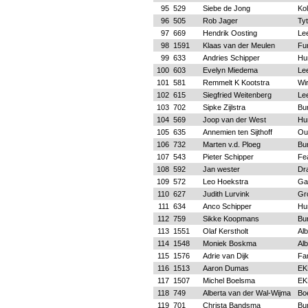
95
529
Siebe de Jong
Ko
96
505
Rob Jager
Tyt
97
669
Hendrik Oosting
Le
98
1591
Klaas van der Meulen
Fu
99
633
Andries Schipper
Hu
100
603
Evelyn Miedema
Le
101
581
Remmelt K Kootstra
Wi
102
615
Siegfried Weitenberg
Le
103
702
Sipke Zijlstra
Bu
104
569
Joop van der West
Hu
105
635
Annemien ten Sijthoff
Ou
106
732
Marten v.d. Ploeg
Bu
107
543
Pieter Schipper
Fe
108
592
Jan wester
Dr
109
572
Leo Hoekstra
Ga
110
627
Judith Lurvink
Gr
111
634
Anco Schipper
Hu
112
759
Sikke Koopmans
Bu
113
1551
Olaf Kerstholt
Alb
114
1548
Moniek Boskma
Alb
115
1576
Adrie van Dijk
Fam
116
1513
Aaron Dumas
EK
117
1507
Michel Boelsma
EK
118
749
Alberta van der Wal-Wijma
Bo
119
701
Christa Bandsma
Bu