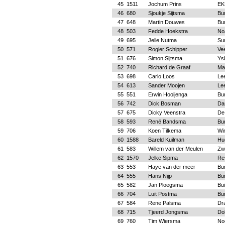
45
1511
Jochum Prins
EK
46
680
Sjoukje Sijtsma
Bu
47
648
Martin Douwes
Bu
48
503
Fedde Hoekstra
No
49
695
Jelle Nutma
Su
50
571
Rogier Schipper
Ve
51
676
Simon Sijtsma
Ys
52
740
Richard de Graaf
Ma
53
698
Carlo Loos
Le
54
613
Sander Moojen
Le
55
551
Erwin Hooijenga
Bu
56
742
Dick Bosman
Da
57
675
Dicky Veenstra
De
58
593
René Bandsma
Bu
59
706
Koen Tilkema
Wi
60
1588
Bareld Kuilman
Hu
61
583
Willem van der Meulen
Zw
62
1570
Jelke Sipma
Re
63
553
Haye van der meer
Bu
64
555
Hans Nijp
Bu
65
582
Jan Ploegsma
Bu
66
704
Luit Postma
Bu
67
584
Rene Palsma
Dr
68
715
Tjeerd Jongsma
Do
69
760
Tim Wiersma
No