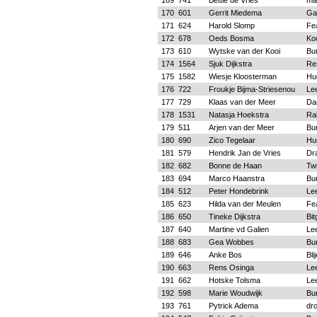
169
741
Bettie de Vries
ma
170
601
Gerrit Miedema
Ga
171
624
Harold Slomp
Fe
172
678
Oeds Bosma
Koo
173
610
Wytske van der Kooi
Bu
174
1564
Sjuk Dijkstra
Re
175
1582
Wiesje Kloosterman
Hu
176
722
Froukje Bijma-Striesenou
Le
177
729
Klaas van der Meer
Da
178
1531
Natasja Hoekstra
Ra
179
511
Arjen van der Meer
Bu
180
690
Zico Tegelaar
Hu
181
579
Hendrik Jan de Vries
Dr
182
682
Bonne de Haan
Twi
183
694
Marco Haanstra
Bu
184
512
Peter Hondebrink
Le
185
623
Hilda van der Meulen
Fe
186
650
Tineke Dijkstra
Bi
187
640
Martine vd Galien
Le
188
683
Gea Wobbes
Bu
189
646
Anke Bos
Bli
190
663
Rens Osinga
Le
191
662
Hotske Tolsma
Le
192
598
Marie Woudwijk
Bu
193
761
Pytrick Adema
dr