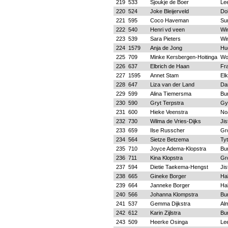
219
533
Sjoukje de Boer
Le
220
524
Joke Bleijerveld
Do
221
595
Coco Haveman
Su
222
540
Henri vd veen
Wi
223
539
Sara Pieters
Wi
224
1579
Anja de Jong
Hu
225
709
Minke Kersbergen-Hoitinga
Wo
226
637
Elbrich de Haan
Fr
227
1595
Annet Stam
Elk
228
647
Liza van der Land
Da
229
599
Alina Tiemersma
Bu
230
590
Gryt Terpstra
Gy
231
600
Hieke Veenstra
No
232
730
Wilma de Vries-Dijks
Ji
233
659
Ilse Russcher
Gr
234
564
Sietze Betzema
Tyt
235
710
Joyce Adema-Klopstra
Bu
236
711
Kina Klopstra
Gr
237
594
Dietie Taekema-Hengst
Ji
238
665
Gineke Borger
Ha
239
664
Janneke Borger
Ha
240
566
Johanna Klompstra
Bu
241
537
Gemma Dijkstra
Al
242
612
Karin Zijlstra
Bu
243
509
Heerke Osinga
Le