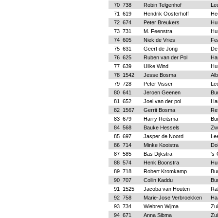
70
738
Robin Telgenhof
Le
71
619
Hendrik Oosterhoff
He
72
674
Peter Breukers
Hu
73
731
M. Feenstra
Hu
74
605
Niek de Vries
Fe
75
631
Geert de Jong
De
76
625
Ruben van der Pol
Ha
77
639
Uilke Wind
Hu
78
1542
Jesse Bosma
Alb
79
728
Peter Visser
Le
80
641
Jeroen Geenen
Bu
81
652
Joel van der pol
Ha
82
1567
Gerrit Bosma
Re
83
679
Harry Reitsma
Bu
84
568
Bauke Hessels
Zw
85
697
Jasper de Noord
Le
86
714
Minke Kooistra
Do
87
585
Bas Dijkstra
's
88
574
Henk Boonstra
Hu
89
718
Robert Kromkamp
Bu
90
707
Collin Kaddu
Bu
91
1525
Jacoba van Houten
Ra
92
758
Marie-Jose Verbroekken
Ha
93
734
Wiebren Wijma
Zu
94
671
Anna Sibma
Zu