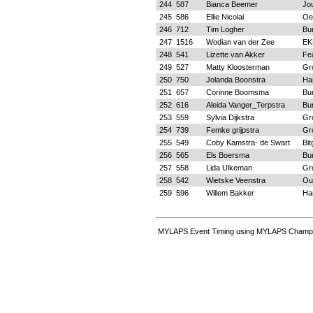
244
587
Bianca Beemer
Jo
245
586
Ellie Nicolai
Oe
246
712
Tim Logher
Bu
247
1516
Wodian van der Zee
EK
248
541
Lizette van Akker
Fe
249
527
Matty Kloosterman
Gr
250
750
Jolanda Boonstra
Ha
251
657
Corinne Boomsma
Bu
252
616
Aleida Vanger_Terpstra
Bu
253
559
Sylvia Dijkstra
Gr
254
739
Femke grijpstra
Gr
255
549
Coby Kamstra- de Swart
Bi
256
565
Els Boersma
Bu
257
558
Lida Ulkeman
Gr
258
542
Wietske Veenstra
Ou
259
596
Willem Bakker
Ha
MYLAPS Event Timing using MYLAPS Champio