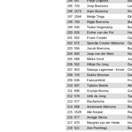
194
547
Fokje Grijpstra
Bu
195
720
Joop Boonstra
Le
196
1573
Arjen Bootsma
Re
197
1594
Mettje Tinga
Elk
198
700
Rigtje Boersma
Bu
199
545
Teake Hogendorp
Bu
200
626
Esther van der Pol
Ha
201
502
Frans Corpier
Op
202
672
Sjoerdje Corpier-tibbesma
Op
203
556
Jacob Boersma
Boi
204
660
Jaap van der Meer
No
205
688
Minke Oord
Jo
206
552
Hiltsje De Jong
Ea
207
653
Natasja Lagemaat - Krook
Oe
208
743
Dukke Bosman
Da
209
636
Faissal Atmit
Fr
210
567
Tsjitske Beimin
Ak
211
696
Grytsje Bosma
Ga
212
578
Ulrik de Jong
Tja
213
577
Ria Aartsma
Do
214
658
Annemarie Wiersma
Bu
215
1528
Alie Koopal
Ra
216
677
Annigje Sikma
Fe
217
670
Margriet van der Heide
Hu
218
521
Arie Poortinga
Bu