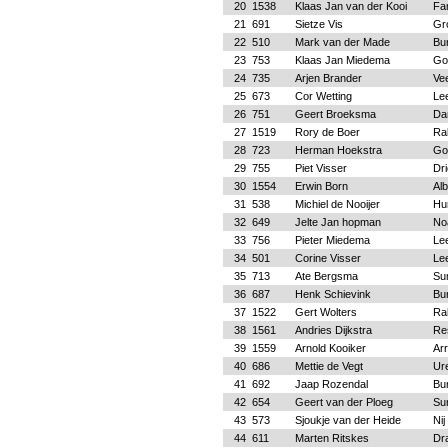
20
1538
Klaas Jan van der Kooi
Fa
21
691
Sietze Vis
Gr
22
510
Mark van der Made
Bu
23
753
Klaas Jan Miedema
Go
24
735
Arjen Brander
Ve
25
673
Cor Wetting
Le
26
751
Geert Broeksma
Da
27
1519
Rory de Boer
Ra
28
723
Herman Hoekstra
Go
29
755
Piet Visser
Dr
30
1554
Erwin Born
Alb
31
538
Michiel de Nooijer
Hu
32
649
Jelte Jan hopman
No
33
756
Pieter Miedema
Le
34
501
Corine Visser
Le
35
713
Ate Bergsma
Su
36
687
Henk Schievink
Bu
37
1522
Gert Wolters
Ra
38
1561
Andries Dijkstra
Re
39
1559
Arnold Kooiker
Arr
40
686
Mettie de Vegt
Ur
41
692
Jaap Rozendal
Bu
42
654
Geert van der Ploeg
Su
43
573
Sjoukje van der Heide
Nij
44
611
Marten Ritskes
Dr