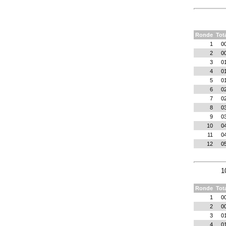
Ronde
Tot
1
0
2
0
3
0
4
0
5
0
6
0
7
0
8
0
9
0
10
0
11
0
12
0
1
Ronde
Tot
1
0
2
0
3
0
4
0