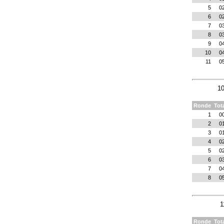
5
0
6
0
7
0
8
0
9
0
10
0
11
0
10
Ronde
Tot
1
0
2
0
3
0
4
0
5
0
6
0
7
0
8
0
1
Ronde
Tot