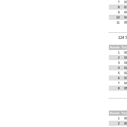
7
0
8
0
9
0
10
0
11
0
124 S
Ronde
Tot
1
0
2
0
3
0
4
0
5
0
6
0
7
0
8
0
Ronde
Tot
1
0
2
0