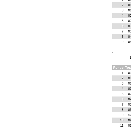
2
0
3
0
4
0
5
0
6
0
7
0
8
0
9
0
Ronde
Tot
1
0
2
0
3
0
4
0
5
0
6
0
7
0
8
0
9
0
10
0
11
0