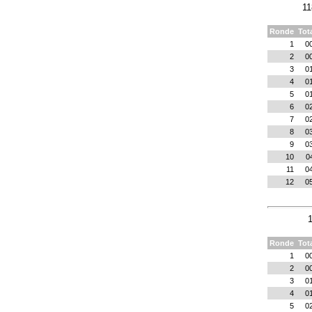
11
Ronde
Tot
1
0
2
0
3
0
4
0
5
0
6
0
7
0
8
0
9
0
10
0
11
0
12
0
1
Ronde
Tot
1
0
2
0
3
0
4
0
5
0