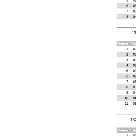
5
0
6
0
7
0
8
0
13
Ronde
Tot
1
0
2
0
3
0
4
0
5
0
6
0
7
0
8
0
9
0
10
0
11
0
13
Ronde
Tot
1
0