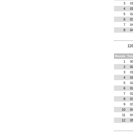
3
0
4
0
5
0
6
0
7
0
8
0
116
Ronde
Tot
1
0
2
0
3
0
4
0
5
0
6
0
7
0
8
0
9
0
10
0
11
0
12
0