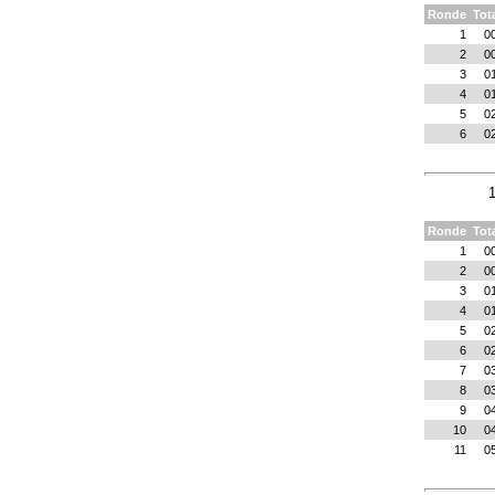
Ronde
Tot
1
0
2
0
3
0
4
0
5
0
6
0
1
Ronde
Tot
1
0
2
0
3
0
4
0
5
0
6
0
7
0
8
0
9
0
10
0
11
0