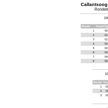
Callantsoog
Rondeti
10
Ronde
TotaalTij
1
00
2
01
3
01
4
02
5
02
6
03
7
04
8
05
10
Ronde
Tot
1
0
2
0
3
0