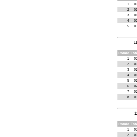
1
0
2
0
3
0
4
0
5
0
1
Ronde
Tot
1
0
2
0
3
0
4
0
5
0
6
0
7
0
8
0
1
Ronde
Tot
1
0
2
0