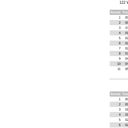
122 W
Ronde
Tot
1
0
2
0
3
0
4
0
5
0
6
0
7
0
8
0
9
0
10
0
11
0
Ronde
Tot
1
0
2
0
3
0
4
0
5
0
6
0