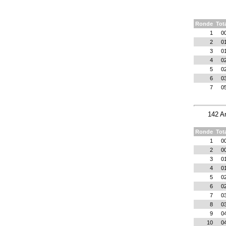
Ronde
Tot
1
0
2
0
3
0
4
0
5
0
6
0
7
0
142 A
Ronde
Tot
1
0
2
0
3
0
4
0
5
0
6
0
7
0
8
0
9
0
10
0