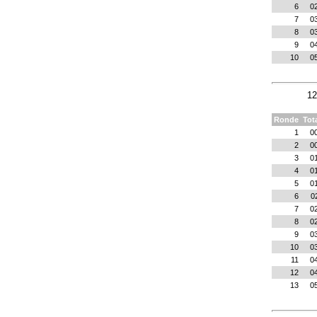
6
0
7
0
8
0
9
0
10
0
12
Ronde
Tot
1
0
2
0
3
0
4
0
5
0
6
0
7
0
8
0
9
0
10
0
11
0
12
0
13
0