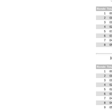
Ronde
Tot
1
0
2
0
3
0
4
0
5
0
6
0
7
0
8
0
1
Ronde
Tot
1
0
2
0
3
0
4
0
5
0
6
0
7
0
8
0
9
0