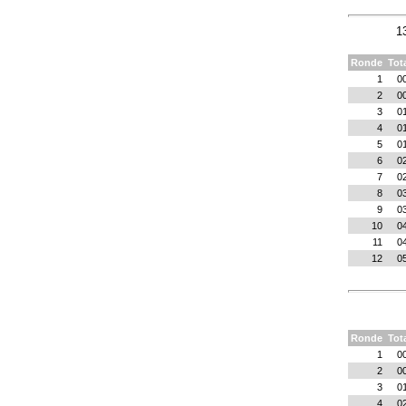
1
Ronde
Tot
1
0
2
0
3
0
4
0
5
0
6
0
7
0
8
0
9
0
10
0
11
0
12
0
Ronde
Tot
1
0
2
0
3
0
4
0