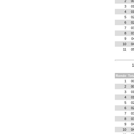
2
0
3
0
4
0
5
0
6
0
7
0
8
0
9
0
10
0
11
0
1
Ronde
Tot
1
0
2
0
3
0
4
0
5
0
6
0
7
0
8
0
9
0
10
0