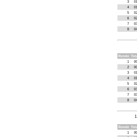
3
0
4
0
5
0
6
0
7
0
8
0
Ronde
Tot
1
0
2
0
3
0
4
0
5
0
6
0
7
0
8
0
1
Ronde
Tot
1
0