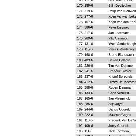
169
172-6
Dirk Wittebroodt
170
159-6
Stijn Devliegher
171
319-6
Philip Van Nieuwe
172
277-6
Koen Vanwambek
173
167-6
Koen Van den Eec
174
386-6
Peter Desmet
175
217-6
Jan Laarmans
176
289-6
Filip Cannoot
177
131-6
Yves Vanderhaeg
178
115-6
Patrick Vanderreyd
179
160-6
Bruno Blanquaert
180
403-6
Lieven Delarue
181
226-6
Tim Van Damme
182
241-6
Frédéric Rosier
183
237-6
Kristof Spreutels
184
412-6
Dimitri De Meester
185
388-6
Ruben Damman
186
134-6
Chris Verhulst
187
165-6
Jan Vlaeminck
188
285-6
Stijn Joye
189
244-6
Darius Ugorek
190
222-6
Maarten Coghe
191
118-6
Frederik Van De V
192
109-6
Jerry Courtois
193
111-6
Nick Tombeux