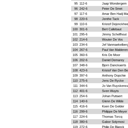
95
112-6
Jaap Wondergem
96
242-6
Peter De Smet
97
117-6
Amar Ben Hadj M
98
220-6
Jenthe Tack
99
110-6
Kristof Dejonckhe
100
301-6
Bert Callebaut
101
295-6
Jimmy Schelfhout
102
214-6
Wouter De Vos
103
234-6
Jef Vanmaekelber
104
267-6
Paul Van Malderen
105
360-6
Kris De Moor
106
202-6
Daniel Demarey
107
348-6
Bjorn Danckaerts
108
423-6
Kristof Van Den B
109
397-6
Anthony Dopchie
110
275-6
Jens De Rycke
111
344-6
Jo Van Ruyskensv
112
401-6
Sven Wuyts
113
254-6
Johan Puttaert
114
140-6
Glenn De Wilde
115
416-6
Koen De Gelder
116
299-6
Philippe De Meyer
117
224-6
Thomas Torcq
118
380-6
Gabor Solymosi
119
272-6
Philip De Blanck