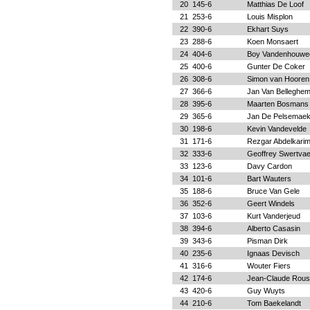
20
145-6
Matthias De Loof
21
253-6
Louis Misplon
22
390-6
Ekhart Suys
23
288-6
Koen Monsaert
24
404-6
Boy Vandenhouwe
25
400-6
Gunter De Coker
26
308-6
Simon van Hooren
27
366-6
Jan Van Belleghe
28
395-6
Maarten Bosmans
29
365-6
Jan De Pelsemaek
30
198-6
Kevin Vandevelde
31
171-6
Rezgar Abdelkari
32
333-6
Geoffrey Swertva
33
123-6
Davy Cardon
34
101-6
Bart Wauters
35
188-6
Bruce Van Gele
36
352-6
Geert Windels
37
103-6
Kurt Vanderjeud
38
394-6
Alberto Casasin
39
343-6
Pisman Dirk
40
235-6
Ignaas Devisch
41
316-6
Wouter Fiers
42
174-6
Jean-Claude Rou
43
420-6
Guy Wuyts
44
210-6
Tom Baekelandt