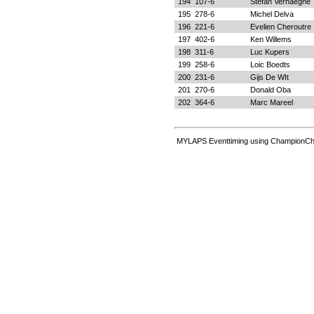
194
107-6
Stefan Verhaeghe
195
278-6
Michel Delva
196
221-6
Evelien Cheroutre
197
402-6
Ken Willems
198
311-6
Luc Kupers
199
258-6
Loic Boedts
200
231-6
Gijs De WIt
201
270-6
Donald Oba
202
364-6
Marc Mareel
MYLAPS Eventtiming using ChampionChi