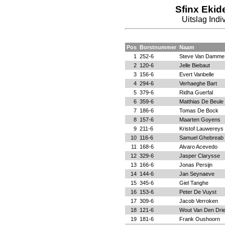
Sfinx Ekid
Uitslag Ind
Pos
Borstnummer
Naam
1
252-6
Steve Van Damme
2
120-6
Jelle Biebaut
3
156-6
Evert Vanbelle
4
294-6
Verhaeghe Bart
5
379-6
Ridha Guerfal
6
359-6
Matthias De Beule
7
186-6
Tomas De Bock
8
157-6
Maarten Goyens
9
211-6
Kristof Lauwereys
10
116-6
Samuel Ghebreab
11
168-6
Alvaro Acevedo
12
329-6
Jasper Clarysse
13
166-6
Jonas Persijn
14
144-6
Jan Seynaeve
15
345-6
Giel Tanghe
16
153-6
Peter De Vuyst
17
309-6
Jacob Verroken
18
121-6
Wout Van Den Dri
19
181-6
Frank Oushoorn