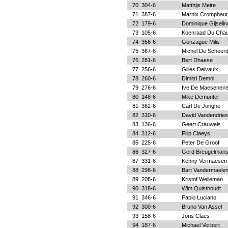
70
304-6
Matthijs Meire
71
387-6
Marnix Cromphaut
72
179-6
Dominique Gijselin
73
105-6
Koenraad Du Cha
74
356-6
Gonzague Milis
75
367-6
Michel De Scheerd
76
281-6
Bert Dhaese
77
256-6
Gilles Delvaulx
78
260-6
Dimitri Demol
79
276-6
Ive De Maeseneir
80
148-6
Mike Demunter
81
362-6
Carl De Jonghe
82
310-6
David Vandendrie
83
136-6
Geert Crauwels
84
312-6
Filip Claeys
85
225-6
Peter De Groof
86
327-6
Gerd Breugelman
87
331-6
Kenny Vermaesen
88
298-6
Bart Vandermaele
89
208-6
Kristof Welleman
90
318-6
Wim Quisthoudt
91
346-6
Fabio Luciano
92
300-6
Bruno Van Assel
93
158-6
Joris Claes
94
187-6
Michael Verbert