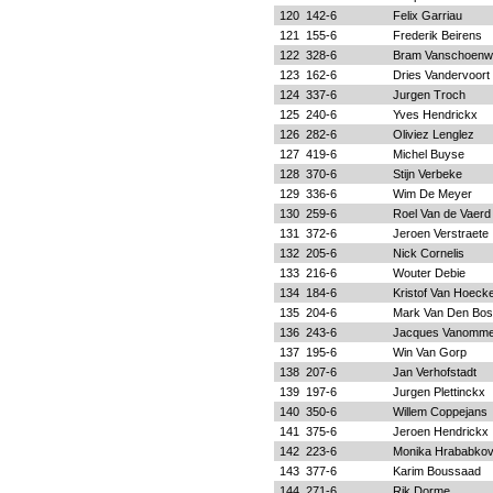
120
142-6
Felix Garriau
121
155-6
Frederik Beirens
122
328-6
Bram Vanschoenwi
123
162-6
Dries Vandervoort
124
337-6
Jurgen Troch
125
240-6
Yves Hendrickx
126
282-6
Oliviez Lenglez
127
419-6
Michel Buyse
128
370-6
Stijn Verbeke
129
336-6
Wim De Meyer
130
259-6
Roel Van de Vaerd
131
372-6
Jeroen Verstraete
132
205-6
Nick Cornelis
133
216-6
Wouter Debie
134
184-6
Kristof Van Hoeck
135
204-6
Mark Van Den Bo
136
243-6
Jacques Vanomme
137
195-6
Win Van Gorp
138
207-6
Jan Verhofstadt
139
197-6
Jurgen Plettinckx
140
350-6
Willem Coppejans
141
375-6
Jeroen Hendrickx
142
223-6
Monika Hrababko
143
377-6
Karim Boussaad
144
271-6
Rik Dorme