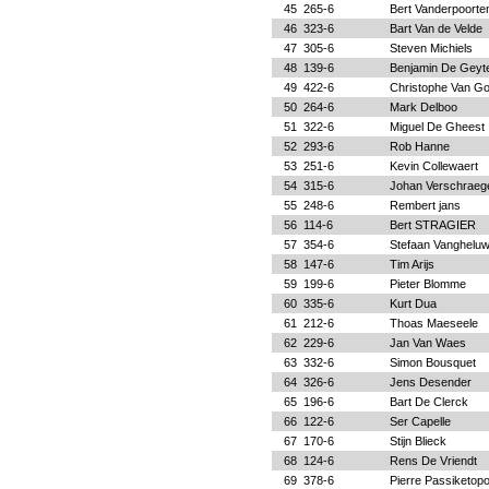
45
265-6
Bert Vanderpoorte
46
323-6
Bart Van de Velde
47
305-6
Steven Michiels
48
139-6
Benjamin De Geyt
49
422-6
Christophe Van Go
50
264-6
Mark Delboo
51
322-6
Miguel De Gheest
52
293-6
Rob Hanne
53
251-6
Kevin Collewaert
54
315-6
Johan Verschraeg
55
248-6
Rembert jans
56
114-6
Bert STRAGIER
57
354-6
Stefaan Vanghelu
58
147-6
Tim Arijs
59
199-6
Pieter Blomme
60
335-6
Kurt Dua
61
212-6
Thoas Maeseele
62
229-6
Jan Van Waes
63
332-6
Simon Bousquet
64
326-6
Jens Desender
65
196-6
Bart De Clerck
66
122-6
Ser Capelle
67
170-6
Stijn Blieck
68
124-6
Rens De Vriendt
69
378-6
Pierre Passiketop