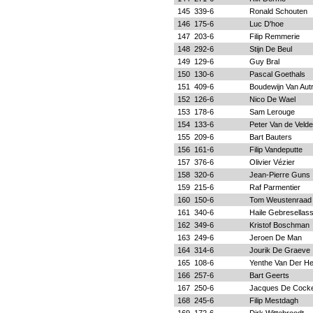
145
339-6
Ronald Schouten
146
175-6
Luc D'hoe
147
203-6
Filip Remmerie
148
292-6
Stijn De Beul
149
129-6
Guy Bral
150
130-6
Pascal Goethals
151
409-6
Boudewijn Van Aut
152
126-6
Nico De Wael
153
178-6
Sam Lerouge
154
133-6
Peter Van de Velde
155
209-6
Bart Bauters
156
161-6
Filip Vandeputte
157
376-6
Olivier Vézier
158
320-6
Jean-Pierre Guns
159
215-6
Raf Parmentier
160
150-6
Tom Weustenraad
161
340-6
Haile Gebresellass
162
349-6
Kristof Boschman
163
249-6
Jeroen De Man
164
314-6
Jourik De Graeve
165
108-6
Yenthe Van Der H
166
257-6
Bart Geerts
167
250-6
Jacques De Cock
168
245-6
Filip Mestdagh