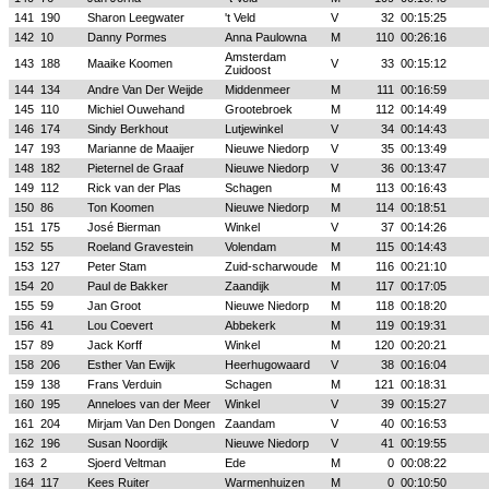
141
190
Sharon Leegwater
't Veld
V
32
00:15:25
142
10
Danny Pormes
Anna Paulowna
M
110
00:26:16
Amsterdam
143
188
Maaike Koomen
V
33
00:15:12
Zuidoost
144
134
Andre Van Der Weijde
Middenmeer
M
111
00:16:59
145
110
Michiel Ouwehand
Grootebroek
M
112
00:14:49
146
174
Sindy Berkhout
Lutjewinkel
V
34
00:14:43
147
193
Marianne de Maaijer
Nieuwe Niedorp
V
35
00:13:49
148
182
Pieternel de Graaf
Nieuwe Niedorp
V
36
00:13:47
149
112
Rick van der Plas
Schagen
M
113
00:16:43
150
86
Ton Koomen
Nieuwe Niedorp
M
114
00:18:51
151
175
José Bierman
Winkel
V
37
00:14:26
152
55
Roeland Gravestein
Volendam
M
115
00:14:43
153
127
Peter Stam
Zuid-scharwoude
M
116
00:21:10
154
20
Paul de Bakker
Zaandijk
M
117
00:17:05
155
59
Jan Groot
Nieuwe Niedorp
M
118
00:18:20
156
41
Lou Coevert
Abbekerk
M
119
00:19:31
157
89
Jack Korff
Winkel
M
120
00:20:21
158
206
Esther Van Ewijk
Heerhugowaard
V
38
00:16:04
159
138
Frans Verduin
Schagen
M
121
00:18:31
160
195
Anneloes van der Meer
Winkel
V
39
00:15:27
161
204
Mirjam Van Den Dongen
Zaandam
V
40
00:16:53
162
196
Susan Noordijk
Nieuwe Niedorp
V
41
00:19:55
163
2
Sjoerd Veltman
Ede
M
0
00:08:22
164
117
Kees Ruiter
Warmenhuizen
M
0
00:10:50