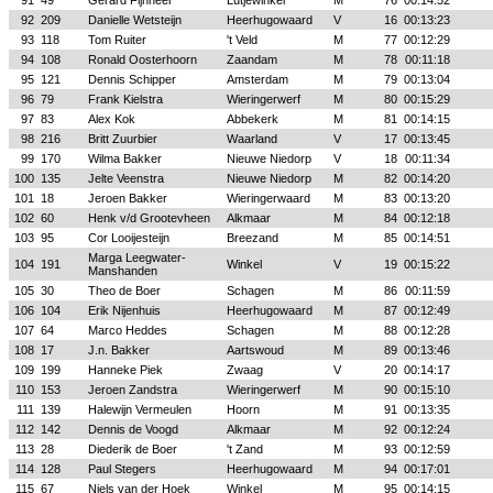
91
49
Gerard Fijnheer
Lutjewinkel
M
76
00:14:52
92
209
Danielle Wetsteijn
Heerhugowaard
V
16
00:13:23
93
118
Tom Ruiter
't Veld
M
77
00:12:29
94
108
Ronald Oosterhoorn
Zaandam
M
78
00:11:18
95
121
Dennis Schipper
Amsterdam
M
79
00:13:04
96
79
Frank Kielstra
Wieringerwerf
M
80
00:15:29
97
83
Alex Kok
Abbekerk
M
81
00:14:15
98
216
Britt Zuurbier
Waarland
V
17
00:13:45
99
170
Wilma Bakker
Nieuwe Niedorp
V
18
00:11:34
100
135
Jelte Veenstra
Nieuwe Niedorp
M
82
00:14:20
101
18
Jeroen Bakker
Wieringerwaard
M
83
00:13:20
102
60
Henk v/d Grootevheen
Alkmaar
M
84
00:12:18
103
95
Cor Looijesteijn
Breezand
M
85
00:14:51
Marga Leegwater-
104
191
Winkel
V
19
00:15:22
Manshanden
105
30
Theo de Boer
Schagen
M
86
00:11:59
106
104
Erik Nijenhuis
Heerhugowaard
M
87
00:12:49
107
64
Marco Heddes
Schagen
M
88
00:12:28
108
17
J.n. Bakker
Aartswoud
M
89
00:13:46
109
199
Hanneke Piek
Zwaag
V
20
00:14:17
110
153
Jeroen Zandstra
Wieringerwerf
M
90
00:15:10
111
139
Halewijn Vermeulen
Hoorn
M
91
00:13:35
112
142
Dennis de Voogd
Alkmaar
M
92
00:12:24
113
28
Diederik de Boer
't Zand
M
93
00:12:59
114
128
Paul Stegers
Heerhugowaard
M
94
00:17:01
115
67
Niels van der Hoek
Winkel
M
95
00:14:15