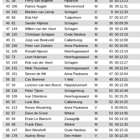
42
38
Ferry van Buijtene
Pijnacker
M
35
00:13:23
43
106
Patrick Nugter
Wervershoof
M
36
00:11:31
44
192
Marieke van Lierop
Schagen
V
8
00:12:33
45
69
Rob Hof
Tuitjenhorn
M
37
00:10:27
46
82
Sander Kliphuis
Schagen
M
38
00:09:39
47
144
Willem van der Voort
Schagen
M
39
00:11:06
48
120
Christiaan Schipper
Oude Niedorp
M
40
00:13:19
49
21
Joep van Beekveld
Callantsoog
M
41
00:10:08
50
156
Peter van Zwieten
Anna Paulowna
M
42
00:10:05
51
105
Ronald Nijssen
Heerhugowaard
M
43
00:13:19
52
72
Leon Huisman
Heerhugowaard
M
44
00:12:22
53
143
Rob van der Voort
Schagen
M
45
00:13:27
54
131
Niels Tesselaar
Heerhugowaard
M
46
00:11:54
55
151
Steven de Wit
Anna Paulowna
M
47
00:10:04
56
32
Cas Bommer
't Veld
M
48
00:13:21
57
34
Lorenzo van den Bosch
Hippolytushoef
M
49
00:12:28
58
132
Peter Tijsen
Schagerbrug
M
50
00:10:48
59
109
Ivar Ottenbros
Heerhugowaard
M
51
00:15:25
60
33
Luuk Bos
Callantsoog
M
52
00:10:25
61
213
Renee Woutering
Anna Paulowna
V
9
00:09:01
62
57
Dave de Groot
Winkel
M
53
00:14:35
63
94
Erwin Le Blansch
Zwaagdijk
M
54
00:14:10
64
48
Frank Ettes
Winkel
M
55
00:11:30
65
147
Bert Westhoff
Oude Niedorp
M
56
00:15:16
66
178
Audrey Breur
Den Helder
V
10
00:12:26