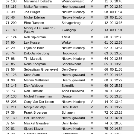
67
183
Marianna Hoekstra
Wieringerwaard
V
11
00:10:45
68
119
Maiko Rummens
Heerhugowaard
M
57
00:12:30
69
39
Jos Burger
Nieuwe Niedorp
M
58
00:11:34
70
46
Michel Edelaar
Nieuwe Niedorp
M
59
00:11:50
71
200
Eline Rampen
Schagerbrug
V
12
00:13:15
Monique Le Blansch -
72
189
Zwaagdijk
V
13
00:11:01
Paauw
73
124
Rob Slijkerman
't Veld
M
60
00:12:36
74
90
Lex Kossen
Winkel
M
61
00:12:38
75
29
Lejon de Boer
Nieuwe Niedorp
M
62
00:13:57
76
74
Dirk-Jan de Jong
Hoogwoud
M
63
00:13:56
77
96
Tim Marcelis
Nieuwe Niedorp
M
64
00:12:56
78
85
Rens Kooijman
Schellinkhout
M
65
00:13:26
79
56
Sebastiaan Groeneveld
Den Oever
M
66
00:11:35
80
126
Koos Stam
Heerhugowaard
M
67
00:14:13
81
98
Menno Mathlener
Heerhugowaard
M
68
00:12:27
82
145
Dick Waiboer
Spierdijk
M
69
00:15:31
83
73
Ron Jimmink
Anna Paulowna
M
70
00:13:26
84
133
Michiel Timmerman
Dronten
M
71
00:13:28
85
205
Cuny Van Der Kroon
Nieuwe Niedorp
V
14
00:13:42
86
211
Marijke de Wijs
Den Helder
V
15
00:13:22
87
36
Frank Broersen
Schagen
M
72
00:13:18
88
130
Her Tesselaar
Heerhugowaard
M
73
00:16:01
89
54
Maickel Gleijsteen
Den Helder
M
74
00:10:55
90
81
Sjoerd Klaver
Nieuwe Niedorp
M
75
00:14:54