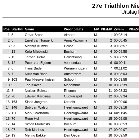
27e Triathlon N
Uitslag 
Pos
StartNr
Naam
Woonplaats
MV
PltsMV
Zwem
PltsZ
1
5
Omar Brons
Almere
M
1
00:08:14
2
3
Emiel van Tongerlo
Anna Paulowna
M
2
00:08:45
3
93
Matthijs Künzel
Heiloo
M
3
00:08:57
4
13
Kolja Milobinski
Bochum
M
4
00:08:58
5
11
Jeroen Tiebie
Callantsoog
M
5
00:08:59
6
12
Peter van Egdom
Veenendaal
M
6
00:09:11
7
6
Hans Bader
Warmenhuizen
M
7
00:11:02
8
7
Niels van Baar
Amsterdam
M
8
00:08:03
9
103
Paul Nieuwenhuizen
Schoorl
M
9
00:09:58
10
9
Jan Klaver
Medemblik
M
10
00:08:39
11
8
Norbert Eelman
Rhenen
M
11
00:08:33
12
78
Edward Kardinaal
Oudkarspel
M
12
00:09:34
13
163
Sione Jongstra
Utrecht
V
1
00:09:06
14
146
Bob van Walsum
Heerhugowaard
M
13
00:09:18
15
111
Mark Overtoom
Heerhugowaard
M
14
00:11:45
16
70
René Hol
Heerhugowaard
M
15
00:09:08
17
14
Simon Milobinski
Bochum
M
16
00:08:53
18
97
Rob Marinus
Heerhugowaard
M
17
00:09:07
19
19
Menno Bakker
Den Oever
M
18
00:09:59