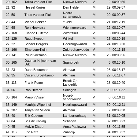
20
162
Talisa van der Fluit
Nieuwe Niedorp
V
2
00:09:56
21
92
Hessel Kruijer
Den Helder
M
19
00:09:57
Noord-
22
50
Theo van der Fluit
M
20
00:09:37
scharwoude
23
44
Michel Dekker
't Veld
M
21
00:12:19
24
68
Ron Hoekstra
Wieringerwaard
M
22
00:10:07
25
168
Elianne Huitema
Zwartsluis
V
3
00:08:44
26
129
Ruud Sweep
Winkel
M
23
00:10:19
27
22
Sander Bergers
Heerhugowaard
M
24
00:10:30
28
166
Eline Lute-Kuin
Zuid-scharwoude
V
4
00:11:18
29
141
Ruud Voerman
Nieuwe Niedorp
M
25
00:09:56
Dagmar Krijnen - van
30
165
Spanbroek
V
5
00:10:10
Dijk
31
23
Daan Besteman
Alkmaar
M
26
00:13:17
32
35
Vincent Broekkamp
Alkmaar
M
27
00:11:07
Broek Op
33
113
Frank Potter
M
28
00:10:40
Langedijk
34
66
Rob Hetsen
Schagen
M
29
00:11:32
Noord-
35
164
Marion Visser
V
6
00:10:11
scharwoude
36
149
Matthijs Wilgenhof
Heerhugowaard
M
30
00:12:11
37
207
Tanya ten Velden
Alkmaar
V
7
00:09:38
38
40
Erik Coevert
Lambertschaag
M
31
00:10:05
39
84
Bas de Koning
Schagen
M
32
00:10:23
40
45
Melvin Disco
Anna Paulowna
M
33
00:11:55
41
116
Eric Retz
Zaandijk
M
34
00:10:32