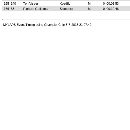
165
140
Ton Visser
Koedijk
M
0
00:09:53
166
53
Richard Geijteman
Slootdorp
M
0
00:10:46
MYLAPS Event Timing using ChampionChip 3-7-2013 21:27:40