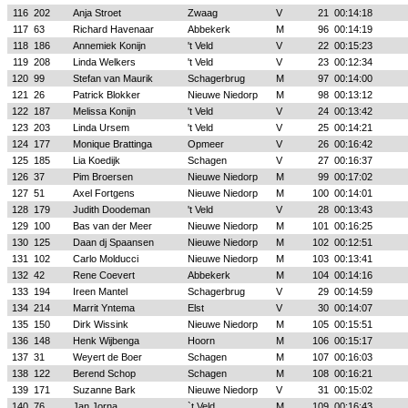
116
202
Anja Stroet
Zwaag
V
21
00:14:18
117
63
Richard Havenaar
Abbekerk
M
96
00:14:19
118
186
Annemiek Konijn
't Veld
V
22
00:15:23
119
208
Linda Welkers
't Veld
V
23
00:12:34
120
99
Stefan van Maurik
Schagerbrug
M
97
00:14:00
121
26
Patrick Blokker
Nieuwe Niedorp
M
98
00:13:12
122
187
Melissa Konijn
't Veld
V
24
00:13:42
123
203
Linda Ursem
't Veld
V
25
00:14:21
124
177
Monique Brattinga
Opmeer
V
26
00:16:42
125
185
Lia Koedijk
Schagen
V
27
00:16:37
126
37
Pim Broersen
Nieuwe Niedorp
M
99
00:17:02
127
51
Axel Fortgens
Nieuwe Niedorp
M
100
00:14:01
128
179
Judith Doodeman
't Veld
V
28
00:13:43
129
100
Bas van der Meer
Nieuwe Niedorp
M
101
00:16:25
130
125
Daan dj Spaansen
Nieuwe Niedorp
M
102
00:12:51
131
102
Carlo Molducci
Nieuwe Niedorp
M
103
00:13:41
132
42
Rene Coevert
Abbekerk
M
104
00:14:16
133
194
Ireen Mantel
Schagerbrug
V
29
00:14:59
134
214
Marrit Yntema
Elst
V
30
00:14:07
135
150
Dirk Wissink
Nieuwe Niedorp
M
105
00:15:51
136
148
Henk Wijbenga
Hoorn
M
106
00:15:17
137
31
Weyert de Boer
Schagen
M
107
00:16:03
138
122
Berend Schop
Schagen
M
108
00:16:21
139
171
Suzanne Bark
Nieuwe Niedorp
V
31
00:15:02
140
76
Jan Jorna
`t Veld
M
109
00:16:43