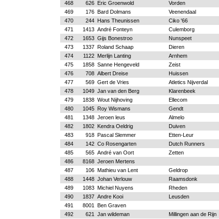
468
626
Eric Groenwold
Vorden
469
176
Bard Dolmans
Veenendaal
470
244
Hans Theunissen
Ciko '66
471
1413
André Fonteyn
Culemborg
472
1653
Gijs Bonestroo
Nunspeet
473
1337
Roland Schaap
Dieren
474
1122
Merlijn Lanting
Arnhem
475
1858
Sanne Hengeveld
Zeist
476
708
Albert Dreise
Huissen
477
569
Gert de Vries
Atletics Nijverdal
478
1049
Jan van den Berg
Klarenbeek
479
1838
Wout Nijhoving
Ellecom
480
1045
Roy Wismans
Gendt
481
1348
Jeroen leus
Almelo
482
1802
Kendra Oeldrig
Duiven
483
918
Pascal Slemmer
Etten-Leur
484
142
Co Rosengarten
Dutch Runners
485
565
André van Oort
Zetten
486
8168
Jeroen Mertens
487
106
Mathieu van Lent
Geldrop
488
1448
Johan Verlouw
Raamsdonk
489
1083
Michiel Nuyens
Rheden
490
1837
Andre Kooi
Leusden
491
8001
Ben Graven
492
621
Jan wildeman
Millingen aan de Rijn