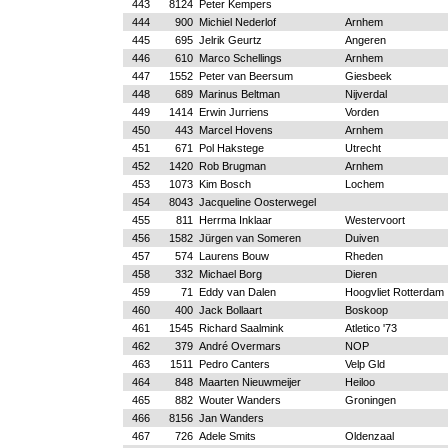
443
8124
Peter Kempers
444
900
Michiel Nederlof
Arnhem
445
695
Jelrik Geurtz
Angeren
446
610
Marco Schellings
Arnhem
447
1552
Peter van Beersum
Giesbeek
448
689
Marinus Beltman
Nijverdal
449
1414
Erwin Jurriens
Vorden
450
443
Marcel Hovens
Arnhem
451
671
Pol Hakstege
Utrecht
452
1420
Rob Brugman
Arnhem
453
1073
Kim Bosch
Lochem
454
8043
Jacqueline Oosterwegel
455
811
Herrma Inklaar
Westervoort
456
1582
Jürgen van Someren
Duiven
457
574
Laurens Bouw
Rheden
458
332
Michael Borg
Dieren
459
71
Eddy van Dalen
Hoogvliet Rotterdam
460
400
Jack Bollaart
Boskoop
461
1545
Richard Saalmink
Atletico '73
462
379
André Overmars
NOP
463
1511
Pedro Canters
Velp Gld
464
848
Maarten Nieuwmeijer
Heiloo
465
882
Wouter Wanders
Groningen
466
8156
Jan Wanders
467
726
Adele Smits
Oldenzaal