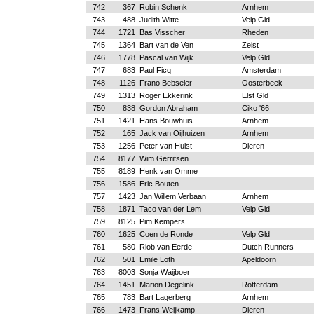
742
367
Robin Schenk
Arnhem
743
488
Judith Witte
Velp Gld
744
1721
Bas Visscher
Rheden
745
1364
Bart van de Ven
Zeist
746
1778
Pascal van Wijk
Velp Gld
747
683
Paul Ficq
Amsterdam
748
1126
Frano Bebseler
Oosterbeek
749
1313
Roger Ekkerink
Elst Gld
750
838
Gordon Abraham
Ciko '66
751
1421
Hans Bouwhuis
Arnhem
752
165
Jack van Oijhuizen
Arnhem
753
1256
Peter van Hulst
Dieren
754
8177
Wim Gerritsen
755
8189
Henk van Omme
756
1586
Eric Bouten
757
1423
Jan Willem Verbaan
Arnhem
758
1871
Taco van der Lem
Velp Gld
759
8125
Pim Kempers
760
1625
Coen de Ronde
Velp Gld
761
580
Riob van Eerde
Dutch Runners
762
501
Emile Loth
Apeldoorn
763
8003
Sonja Waijboer
764
1451
Marion Degelink
Rotterdam
765
783
Bart Lagerberg
Arnhem
766
1473
Frans Weijkamp
Dieren