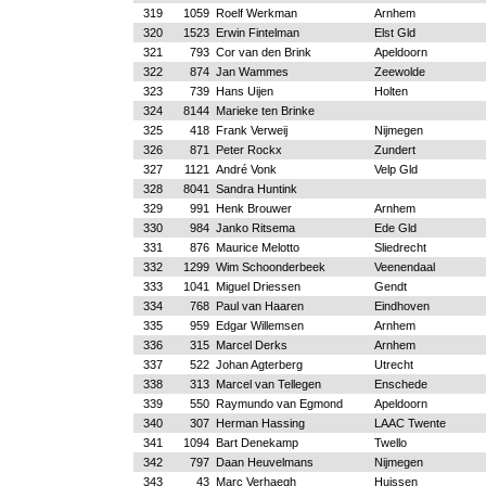
319
1059
Roelf Werkman
Arnhem
320
1523
Erwin Fintelman
Elst Gld
321
793
Cor van den Brink
Apeldoorn
322
874
Jan Wammes
Zeewolde
323
739
Hans Uijen
Holten
324
8144
Marieke ten Brinke
325
418
Frank Verweij
Nijmegen
326
871
Peter Rockx
Zundert
327
1121
André Vonk
Velp Gld
328
8041
Sandra Huntink
329
991
Henk Brouwer
Arnhem
330
984
Janko Ritsema
Ede Gld
331
876
Maurice Melotto
Sliedrecht
332
1299
Wim Schoonderbeek
Veenendaal
333
1041
Miguel Driessen
Gendt
334
768
Paul van Haaren
Eindhoven
335
959
Edgar Willemsen
Arnhem
336
315
Marcel Derks
Arnhem
337
522
Johan Agterberg
Utrecht
338
313
Marcel van Tellegen
Enschede
339
550
Raymundo van Egmond
Apeldoorn
340
307
Herman Hassing
LAAC Twente
341
1094
Bart Denekamp
Twello
342
797
Daan Heuvelmans
Nijmegen
343
43
Marc Verhaegh
Huissen