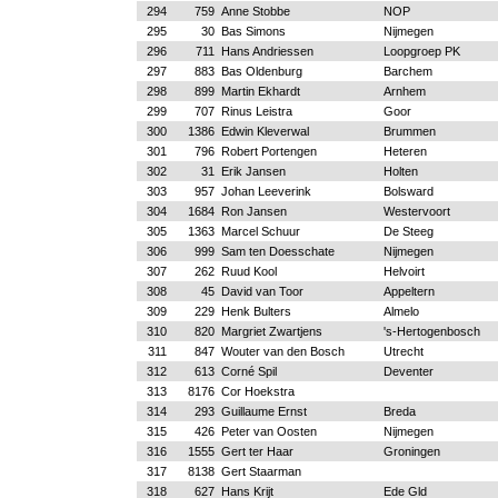
294
759
Anne Stobbe
NOP
295
30
Bas Simons
Nijmegen
296
711
Hans Andriessen
Loopgroep PK
297
883
Bas Oldenburg
Barchem
298
899
Martin Ekhardt
Arnhem
299
707
Rinus Leistra
Goor
300
1386
Edwin Kleverwal
Brummen
301
796
Robert Portengen
Heteren
302
31
Erik Jansen
Holten
303
957
Johan Leeverink
Bolsward
304
1684
Ron Jansen
Westervoort
305
1363
Marcel Schuur
De Steeg
306
999
Sam ten Doesschate
Nijmegen
307
262
Ruud Kool
Helvoirt
308
45
David van Toor
Appeltern
309
229
Henk Bulters
Almelo
310
820
Margriet Zwartjens
's-Hertogenbosch
311
847
Wouter van den Bosch
Utrecht
312
613
Corné Spil
Deventer
313
8176
Cor Hoekstra
314
293
Guillaume Ernst
Breda
315
426
Peter van Oosten
Nijmegen
316
1555
Gert ter Haar
Groningen
317
8138
Gert Staarman
318
627
Hans Krijt
Ede Gld