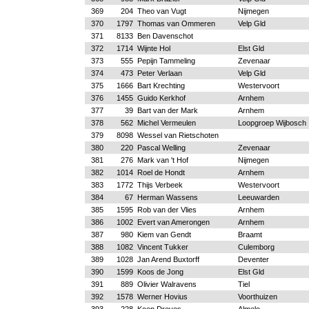
369
204
Theo van Vugt
Nijmegen
370
1797
Thomas van Ommeren
Velp Gld
371
8133
Ben Davenschot
372
1714
Wijnte Hol
Elst Gld
373
555
Pepijn Tammeling
Zevenaar
374
473
Peter Verlaan
Velp Gld
375
1666
Bart Krechting
Westervoort
376
1455
Guido Kerkhof
Arnhem
377
39
Bart van der Mark
Arnhem
378
562
Michel Vermeulen
Loopgroep Wijbosch
379
8098
Wessel van Rietschoten
380
220
Pascal Welling
Zevenaar
381
276
Mark van 't Hof
Nijmegen
382
1014
Roel de Hondt
Arnhem
383
1772
Thijs Verbeek
Westervoort
384
67
Herman Wassens
Leeuwarden
385
1595
Rob van der Vlies
Arnhem
386
1002
Evert van Amerongen
Arnhem
387
980
Kiem van Gendt
Braamt
388
1082
Vincent Tukker
Culemborg
389
1028
Jan Arend Buxtorff
Deventer
390
1599
Koos de Jong
Elst Gld
391
889
Olivier Walravens
Tiel
392
1578
Werner Hovius
Voorthuizen