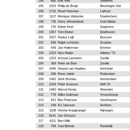
194
690
Erik Vink
Sinderen
195
1023
Philip de Bruijn
Beuningen Gld
196
1732
Noud Huisman
Lathum
197
1107
Monique Vieberink
Doetinchem
198
735
Harry Westerbeek
Oud-Alblas
199
720
Edwin Keet
Staphorst
200
1357
Tom Elsten
Eindhoven
201
1627
Paulus Luijf
Bussum
202
506
Ralph scherjon
Scopias
203
549
Jan Holterman
Emmen
204
1323
Nico Meijer
Atletico '73
205
1253
Arnoud Lammers
Zwolle
206
369
Peter de Boer
Zwolle
207
1846
Dinand van Haaften
Kerkdriel
208
286
Rene Jalink
Rotterdam
209
1462
Derk Breslau
Amsterdam
210
1034
Peter Kroesen
AVA '70
211
1460
Marcel Kemp
Woerden
212
778
Wilko Kolkman
Vroomshoop
213
812
Ben Petersen
Voorthuizen
214
249
RJ Janssen
Arnhem
215
1108
Hennie Kraaijvanger
Nijmegen
216
8141
Jan Schuurs
217
8111
Bert Wilk
218
784
Just Bennis
Randwijk