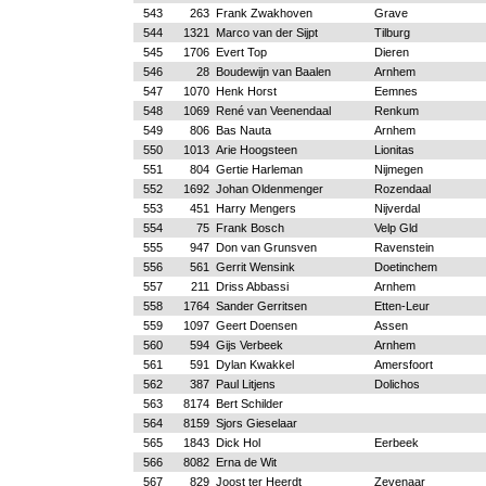
543
263
Frank Zwakhoven
Grave
544
1321
Marco van der Sijpt
Tilburg
545
1706
Evert Top
Dieren
546
28
Boudewijn van Baalen
Arnhem
547
1070
Henk Horst
Eemnes
548
1069
René van Veenendaal
Renkum
549
806
Bas Nauta
Arnhem
550
1013
Arie Hoogsteen
Lionitas
551
804
Gertie Harleman
Nijmegen
552
1692
Johan Oldenmenger
Rozendaal
553
451
Harry Mengers
Nijverdal
554
75
Frank Bosch
Velp Gld
555
947
Don van Grunsven
Ravenstein
556
561
Gerrit Wensink
Doetinchem
557
211
Driss Abbassi
Arnhem
558
1764
Sander Gerritsen
Etten-Leur
559
1097
Geert Doensen
Assen
560
594
Gijs Verbeek
Arnhem
561
591
Dylan Kwakkel
Amersfoort
562
387
Paul Litjens
Dolichos
563
8174
Bert Schilder
564
8159
Sjors Gieselaar
565
1843
Dick Hol
Eerbeek
566
8082
Erna de Wit
567
829
Joost ter Heerdt
Zevenaar