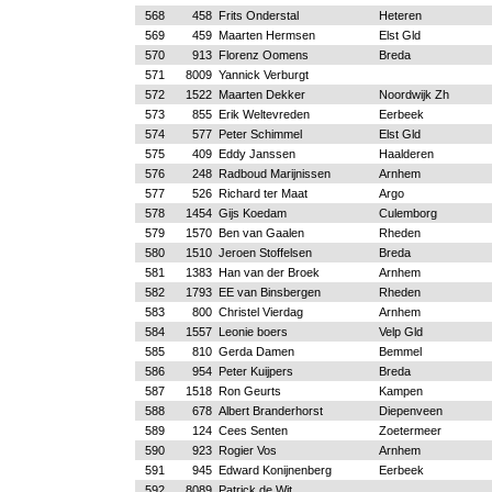
568
458
Frits Onderstal
Heteren
569
459
Maarten Hermsen
Elst Gld
570
913
Florenz Oomens
Breda
571
8009
Yannick Verburgt
572
1522
Maarten Dekker
Noordwijk Zh
573
855
Erik Weltevreden
Eerbeek
574
577
Peter Schimmel
Elst Gld
575
409
Eddy Janssen
Haalderen
576
248
Radboud Marijnissen
Arnhem
577
526
Richard ter Maat
Argo
578
1454
Gijs Koedam
Culemborg
579
1570
Ben van Gaalen
Rheden
580
1510
Jeroen Stoffelsen
Breda
581
1383
Han van der Broek
Arnhem
582
1793
EE van Binsbergen
Rheden
583
800
Christel Vierdag
Arnhem
584
1557
Leonie boers
Velp Gld
585
810
Gerda Damen
Bemmel
586
954
Peter Kuijpers
Breda
587
1518
Ron Geurts
Kampen
588
678
Albert Branderhorst
Diepenveen
589
124
Cees Senten
Zoetermeer
590
923
Rogier Vos
Arnhem
591
945
Edward Konijnenberg
Eerbeek
592
8089
Patrick de Wit