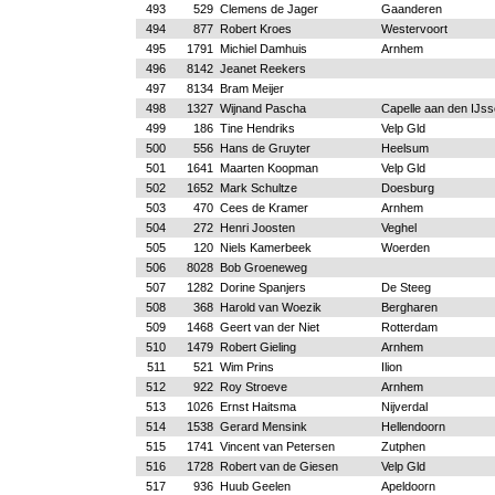
493
529
Clemens de Jager
Gaanderen
494
877
Robert Kroes
Westervoort
495
1791
Michiel Damhuis
Arnhem
496
8142
Jeanet Reekers
497
8134
Bram Meijer
498
1327
Wijnand Pascha
Capelle aan den IJss
499
186
Tine Hendriks
Velp Gld
500
556
Hans de Gruyter
Heelsum
501
1641
Maarten Koopman
Velp Gld
502
1652
Mark Schultze
Doesburg
503
470
Cees de Kramer
Arnhem
504
272
Henri Joosten
Veghel
505
120
Niels Kamerbeek
Woerden
506
8028
Bob Groeneweg
507
1282
Dorine Spanjers
De Steeg
508
368
Harold van Woezik
Bergharen
509
1468
Geert van der Niet
Rotterdam
510
1479
Robert Gieling
Arnhem
511
521
Wim Prins
Ilion
512
922
Roy Stroeve
Arnhem
513
1026
Ernst Haitsma
Nijverdal
514
1538
Gerard Mensink
Hellendoorn
515
1741
Vincent van Petersen
Zutphen
516
1728
Robert van de Giesen
Velp Gld
517
936
Huub Geelen
Apeldoorn