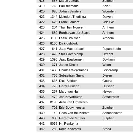
418
687
Martin Jakobs
Zutphen
419
1718
Paul tillemans
Zeist
420
870
Joihan Sanders
Woerden
421
1344
Meindert Thedinga
Duiven
422
623
Frank Lamers
Velp Gld
423
284
Thu Hien Nguyen
Arnhem
424
830
Bertha van der Starre
Arnhem
425
1103
Läslo Brouwer
Arnhem
426
8136
Dick dubbink
427
641
Jaap Westerbeek
Papendrecht
428
1478
Stijn Haverkamp
Utrecht
429
1393
Jaap Baalbergen
Dokkum
430
371
Jacco Dirckx
Weert
431
1486
Charles Weijermans
Leiderdorp
432
755
Sebastiaan Smits
Dieren
433
615
Dick Bakker
Gouda
434
776
Gerrit Prinsen
Huissen
435
257
Marc van Hal
Helvoirt
436
1472
Jop Haverkamp
Amsterdam
437
8193
Arno van Ommeren
438
702
Eric Bouwmeester
Zutphen
439
42
Cees van Beuzekom
Schoonhoven
440
908
Gerard de Grutter
Zutphen
441
8038
Hr. Renkema
442
239
Kees Koevoets
Breda