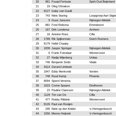
20
961
Fouad Fertoute
Spirit Oud Beijerland
21
19
Oleg Otmakov
22
8127
Gaby van Gaulil
23
743
Niels Staring
Loopgroep Aart Stigt
24
9
Guus Janssen
Nijmegen Atletiek
25
881
Fred Reitsma
Emmeloord
26
167
Dirk Londema
Arnhem
27
16
Antoine Roes
Cifla
28
1789
Rik Spijkerman
Dutch Runners
29
8179
Hafid Chaaby
30
1839
Jasper Springer
Nijmegen Atletiek
31
6
Frank Futselaar
Westervoort
32
27
Nadja Wijenberg
Unitas
33
746
Benjamin Smits
Vitalis
34
8114
Gerard Limbeek
35
1847
Eddy Menkveld
Vorden
36
748
Ruud Kamp
Phoenix
37
8094
Sjoerd Venema
38
1815
Corine Spaans
Eindhoven
39
23
Pauline Claessen
Nijmegen Atletiek
40
1129
Tim van Os
Cifla
41
477
Robby Ribbink
Westervoort
42
8126
Paul van Rooijen
43
295
Niels op den Kelder
's-Hertogenbosch
44
1556
Menno Heijstek
's-Hertogenbosch