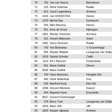
70
762
Jan van Voorst
Bennekom
71
225
René Hulsman
Raalte
72
813
Joost Legtenberg
Arnhem
73
1033
Jan HOEKSTRA
Dieren
74
1370
Michel Sas
Dordrecht
75
283
Wim Ritsema
Dieren
76
551
Arne de Groot
Nijmegen
77
1801
Wouter Vreeman
Archeus
78
321
Hendri Witteveen
Gelre
79
1081
Harry Derksen
Raalte
80
792
Yuri Boskamp
's-Gravenhage
81
505
Wouter Ribbink
Loopgroep Jan Strijk
82
1018
Saskia Schutte
Cialfo
83
1114
Ed v Riessen
Oosterbeek
84
601
Mario Gielink
Dieren
85
8026
Mario Gielink
86
750
Hans Boonstra
Hengelo Gld
87
940
Henk Molenhuis
Oss
88
539
Manfred Kooij
Elst Gld
89
1006
Vincent Wensink
Duiven
90
404
Maarten Hoes
Enschede
91
8027
Gerard Oosterwegel
92
378
Berry Turk
Loopgroep Jan Strijk
93
1816
Mark Vink
Ulft
94
1693
Kasper nijkamp
Arnhem