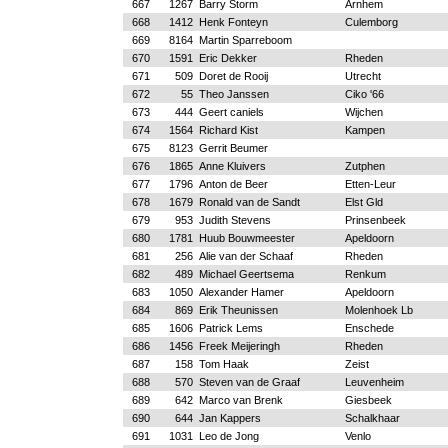
667
1267
Barry Storm
Arnhem
668
1412
Henk Fonteyn
Culemborg
669
8164
Martin Sparreboom
670
1591
Eric Dekker
Rheden
671
509
Doret de Rooij
Utrecht
672
55
Theo Janssen
Ciko '66
673
444
Geert caniels
Wijchen
674
1564
Richard Kist
Kampen
675
8123
Gerrit Beumer
676
1865
Anne Kluivers
Zutphen
677
1796
Anton de Beer
Etten-Leur
678
1679
Ronald van de Sandt
Elst Gld
679
953
Judith Stevens
Prinsenbeek
680
1781
Huub Bouwmeester
Apeldoorn
681
256
Alie van der Schaaf
Rheden
682
489
Michael Geertsema
Renkum
683
1050
Alexander Hamer
Apeldoorn
684
869
Erik Theunissen
Molenhoek Lb
685
1606
Patrick Lems
Enschede
686
1456
Freek Meijeringh
Rheden
687
158
Tom Haak
Zeist
688
570
Steven van de Graaf
Leuvenheim
689
642
Marco van Brenk
Giesbeek
690
644
Jan Kappers
Schalkhaar
691
1031
Leo de Jong
Venlo