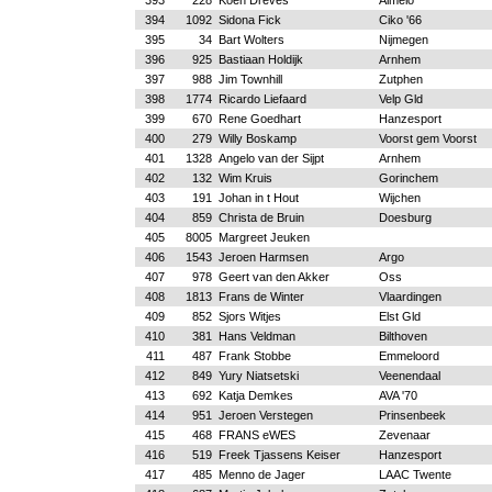
393
228
Koen Dreves
Almelo
394
1092
Sidona Fick
Ciko '66
395
34
Bart Wolters
Nijmegen
396
925
Bastiaan Holdijk
Arnhem
397
988
Jim Townhill
Zutphen
398
1774
Ricardo Liefaard
Velp Gld
399
670
Rene Goedhart
Hanzesport
400
279
Willy Boskamp
Voorst gem Voorst
401
1328
Angelo van der Sijpt
Arnhem
402
132
Wim Kruis
Gorinchem
403
191
Johan in t Hout
Wijchen
404
859
Christa de Bruin
Doesburg
405
8005
Margreet Jeuken
406
1543
Jeroen Harmsen
Argo
407
978
Geert van den Akker
Oss
408
1813
Frans de Winter
Vlaardingen
409
852
Sjors Witjes
Elst Gld
410
381
Hans Veldman
Bilthoven
411
487
Frank Stobbe
Emmeloord
412
849
Yury Niatsetski
Veenendaal
413
692
Katja Demkes
AVA '70
414
951
Jeroen Verstegen
Prinsenbeek
415
468
FRANS eWES
Zevenaar
416
519
Freek Tjassens Keiser
Hanzesport
417
485
Menno de Jager
LAAC Twente