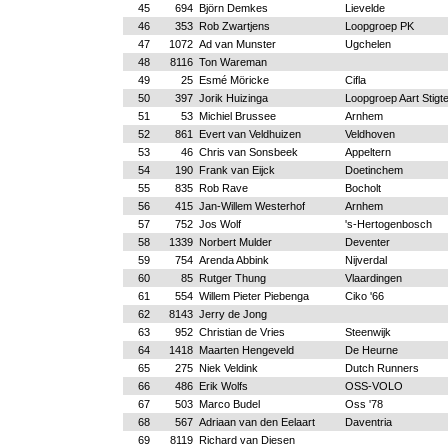
45
694
Björn Demkes
Lievelde
46
353
Rob Zwartjens
Loopgroep PK
47
1072
Ad van Munster
Ugchelen
48
8116
Ton Wareman
49
25
Esmé Möricke
Cifla
50
397
Jorik Huizinga
Loopgroep Aart Stigt
51
53
Michiel Brussee
Arnhem
52
861
Evert van Veldhuizen
Veldhoven
53
46
Chris van Sonsbeek
Appeltern
54
190
Frank van Eijck
Doetinchem
55
835
Rob Rave
Bocholt
56
415
Jan-Willem Westerhof
Arnhem
57
752
Jos Wolf
's-Hertogenbosch
58
1339
Norbert Mulder
Deventer
59
754
Arenda Abbink
Nijverdal
60
85
Rutger Thung
Vlaardingen
61
554
Willem Pieter Piebenga
Ciko '66
62
8143
Jerry de Jong
63
952
Christian de Vries
Steenwijk
64
1418
Maarten Hengeveld
De Heurne
65
275
Niek Veldink
Dutch Runners
66
486
Erik Wolfs
OSS-VOLO
67
503
Marco Budel
Oss '78
68
567
Adriaan van den Eelaart
Daventria
69
8119
Richard van Diesen