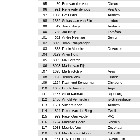
95
50
Bert van der Veen
Dieren
96
921
Rene Agterdenbos
Velp Gld
97
1008
Eef Lijster
Arnhem
98
1382
Sebastiaan van Zijp
Leiden
99
512
Joep Jillings
Arnhem
100
738
Jur Kruijt
Tartlétos
101
382
Andre Neerlaar
Beltrum
102
8029
Joop Kraaijvanger
103
858
Robin Mensink
Deventer
104
8129
Arjen Hofs
105
8095
Mik Borsten
106
8093
Marina van Dijk
107
1695
Martin Gotink
Argo
108
126
Jeroen Vink
Ermelo
109
1124
Raymond Schuurman
Dinxperlo
110
1667
Frank Janssen
Argo
111
1487
Steef Karthaus
Rijnsburg
112
1466
Arnold Vermeulen
's-Gravenhage
113
1651
Vincent Koch
Arnhem
114
894
Retse van der Berg
Zwolle
115
929
Pieter-Jan Fioole
PAC
116
1724
Marlinde Doorn
Rheden
117
1053
Maurice Vos
Zevenaar
118
651
Maarten van Alphen
Ciko '66
119
461
Roy Theunissen
Ravenstein