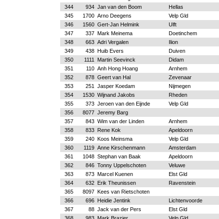
344
934
Jan van den Boom
Hellas
345
1700
Arno Deegens
Velp Gld
346
1560
Gert-Jan Helmink
Ulft
347
337
Mark Meinema
Doetinchem
348
663
Adri Vergalen
Ilion
349
438
Huib Evers
Duiven
350
1111
Martin Seevinck
Didam
351
110
Anh Hong Hoang
Arnhem
352
878
Geert van Hal
Zevenaar
353
251
Jasper Koedam
Nijmegen
354
1530
Wijnand Jakobs
Rheden
355
373
Jeroen van den Eijnde
Velp Gld
356
8077
Jeremy Barg
357
843
Wim van der Linden
Arnhem
358
833
Rene Kok
Apeldoorn
359
240
Koos Meinsma
Velp Gld
360
1119
Anne Kirschenmann
Amsterdam
361
1048
Stephan van Baak
Apeldoorn
362
846
Tonny Uppelschoten
Veluwe
363
873
Marcel Kuenen
Elst Gld
364
632
Erik Theunissen
Ravenstein
365
8097
Kees van Rietschoten
366
696
Heidie Jentink
Lichtenvoorde
367
88
Jack van der Pers
Elst Gld
368
983
Mark Brazier
Velp Gld