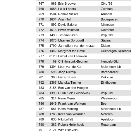
767
968
Eric Brouwer
Ciko '66
768
1683
Luuk Lötters
Zutphen
769
1504
Ronald Visser
Arnhem
770
1634
Arjan Tol
Bodegraven
771
892
David Bakker
Nijmegen
772
1616
Erwin Veldman
Deventer
773
1490
Tim van Veen
Velp Gld
774
1076
Maarten Borgdorff
Statina
775
1790
Jan-willem van der knaap
Didam
776
1442
Margreet ten Have
Driebergen-Rijsenbu
777
8120
Ewout van Leeuwen
778
69
CH Horstink-Beumer
Hengelo Gld
779
1394
Léon van de Kar
Molenhoek Lb
780
598
Jaap Rietdijk
Barendrecht
781
393
Gerard Dam
Dokkum
782
1367
Mariska Timmer
Eindhoven
783
8158
Ben van den Hoogen
784
1395
Huub Klein Gunnewiek
Velp Gld
785
314
Rene Meijer
Westervoort
786
1649
Frank van Werkum
Best
787
581
Hans Menting
Molenhoek Lb
788
1785
Kees van Waarden
Meteren
789
635
Niki Loffelt
Apeldoorn
790
362
Robert Holierhoek
Rotterdam
791
8121
Wim Diesveld