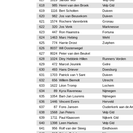
617
1619
Sander Mol
Velp Gld
618
985
Henri van den Broek
Velp Gld
619
1116
Bert Scholten
Duiven
620
982
Jos van Beusekom
Duiven
621
1574
Rochere Varenbrink
Gronau
622
320
Jos Vonk
Marknesse
623
447
Ron Haanstra
Fortuna
624
1463
Marc Hebing
Wehl
625
774
Harrie Drost
Zutphen
626
8037
Wil Oosterwegel
627
8024
Peter van den Beukel
628
1024
Diny Hebbink-Hillen
Runners Vorden
629
472
Marcel Jeunink
Gelre
630
493
Hans Driever
Doesburg
631
1703
Patrick van 't Sant
Duiven
632
656
Willem Biemolt
Utrecht
633
1622
Léon Tromp
Lochem
634
89
Kyra Raveneau
Nijmegen
635
1054
Bart-Jan Lourens
Nijmegen
636
1446
Vincent Evers
Herveld
637
87
Fons Jansen
Ouderkerk aan de Am
638
1568
Jan Peters
Velp Gld
639
1711
Paul Klaassen
Nijkerk Gld
640
1398
Leen Harkes
Velp Gld
641
956
Rolf van der Steeg
Eindhoven