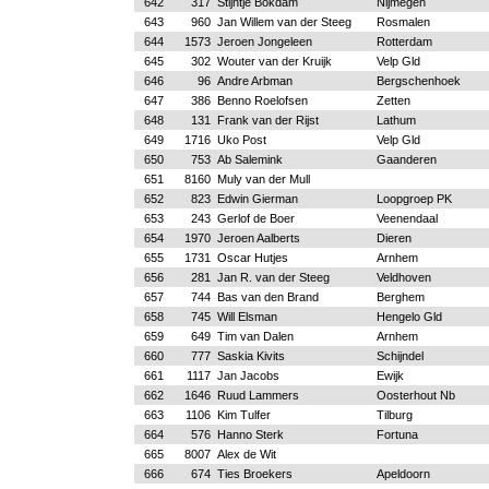
642
317
Stijntje Bokdam
Nijmegen
643
960
Jan Willem van der Steeg
Rosmalen
644
1573
Jeroen Jongeleen
Rotterdam
645
302
Wouter van der Kruijk
Velp Gld
646
96
Andre Arbman
Bergschenhoek
647
386
Benno Roelofsen
Zetten
648
131
Frank van der Rijst
Lathum
649
1716
Uko Post
Velp Gld
650
753
Ab Salemink
Gaanderen
651
8160
Muly van der Mull
652
823
Edwin Gierman
Loopgroep PK
653
243
Gerlof de Boer
Veenendaal
654
1970
Jeroen Aalberts
Dieren
655
1731
Oscar Hutjes
Arnhem
656
281
Jan R. van der Steeg
Veldhoven
657
744
Bas van den Brand
Berghem
658
745
Will Elsman
Hengelo Gld
659
649
Tim van Dalen
Arnhem
660
777
Saskia Kivits
Schijndel
661
1117
Jan Jacobs
Ewijk
662
1646
Ruud Lammers
Oosterhout Nb
663
1106
Kim Tulfer
Tilburg
664
576
Hanno Sterk
Fortuna
665
8007
Alex de Wit
666
674
Ties Broekers
Apeldoorn