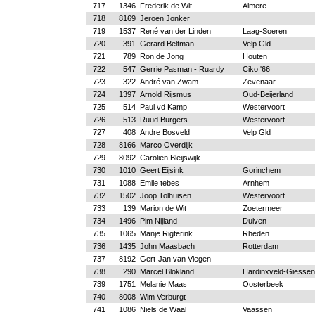
717
1346
Frederik de Wit
Almere
718
8169
Jeroen Jonker
719
1537
René van der Linden
Laag-Soeren
720
391
Gerard Beltman
Velp Gld
721
789
Ron de Jong
Houten
722
547
Gerrie Pasman - Ruardy
Ciko '66
723
322
André van Zwam
Zevenaar
724
1397
Arnold Rijsmus
Oud-Beijerland
725
514
Paul vd Kamp
Westervoort
726
513
Ruud Burgers
Westervoort
727
408
Andre Bosveld
Velp Gld
728
8166
Marco Overdijk
729
8092
Carolien Bleijswijk
730
1010
Geert Eijsink
Gorinchem
731
1088
Emile tebes
Arnhem
732
1502
Joop Tolhuisen
Westervoort
733
139
Marion de Wit
Zoetermeer
734
1496
Pim Nijland
Duiven
735
1065
Manje Rigterink
Rheden
736
1435
John Maasbach
Rotterdam
737
8192
Gert-Jan van Viegen
738
290
Marcel Blokland
Hardinxveld-Giesse
739
1751
Melanie Maas
Oosterbeek
740
8008
Wim Verburgt
741
1086
Niels de Waal
Vaassen