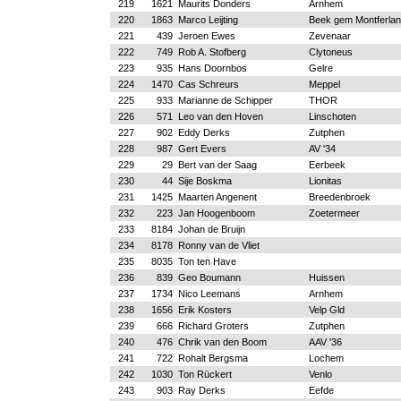
219
1621
Maurits Donders
Arnhem
220
1863
Marco Leijting
Beek gem Montferla
221
439
Jeroen Ewes
Zevenaar
222
749
Rob A. Stofberg
Clytoneus
223
935
Hans Doornbos
Gelre
224
1470
Cas Schreurs
Meppel
225
933
Marianne de Schipper
THOR
226
571
Leo van den Hoven
Linschoten
227
902
Eddy Derks
Zutphen
228
987
Gert Evers
AV '34
229
29
Bert van der Saag
Eerbeek
230
44
Sije Boskma
Lionitas
231
1425
Maarten Angenent
Breedenbroek
232
223
Jan Hoogenboom
Zoetermeer
233
8184
Johan de Bruijn
234
8178
Ronny van de Vliet
235
8035
Ton ten Have
236
839
Geo Boumann
Huissen
237
1734
Nico Leemans
Arnhem
238
1656
Erik Kosters
Velp Gld
239
666
Richard Groters
Zutphen
240
476
Chrik van den Boom
AAV '36
241
722
Rohalt Bergsma
Lochem
242
1030
Ton Rückert
Venlo
243
903
Ray Derks
Eefde