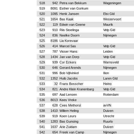
518
942
Petra van Bekkum
Wageningen
519
8091
Esther van Gorkum
520
1095
Henk Jansen
Elst Gld
521
1654
Bas Kaak
Westervoort
522
119
Edwin van Geene
Maurik
523
910
Riis Stoelinga
Velp Gld
524
836
Neelke Doorn
Nijmegen
525
8186
Lia Korevaar
526
414
Marcel Sas
Velp Gld
527
787
Visser Hans
Leiden
528
1434
Jan van Dorp
Velp Gld
529
939
Cor Eckers
Warnsveld
530
646
Gerard Arends
Nijmegen
531
996
Bob Vijfvinkel
Ilion
532
1352
Huib Jacobs
Laren Gld
533
32
Frans Bosscher
Heino
534
821
Andre Klein Kranenbarg
Velp Gld
535
697
Aad Lensen
Rotterdam
536
8013
Kees Vreke
537
628
Cees Methorst
avVN
538
1410
Willem Heling
Duiven
539
919
Koen Leurs
Utrecht
540
1283
Bas Gunsing
Ruurlo
541
1637
Arie Zuidam
Duiven
542
654
Freek van Camp
Nijmegen