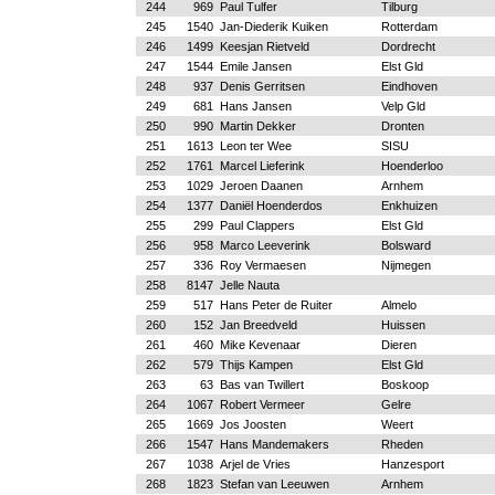
244
969
Paul Tulfer
Tilburg
245
1540
Jan-Diederik Kuiken
Rotterdam
246
1499
Keesjan Rietveld
Dordrecht
247
1544
Emile Jansen
Elst Gld
248
937
Denis Gerritsen
Eindhoven
249
681
Hans Jansen
Velp Gld
250
990
Martin Dekker
Dronten
251
1613
Leon ter Wee
SISU
252
1761
Marcel Lieferink
Hoenderloo
253
1029
Jeroen Daanen
Arnhem
254
1377
Daniël Hoenderdos
Enkhuizen
255
299
Paul Clappers
Elst Gld
256
958
Marco Leeverink
Bolsward
257
336
Roy Vermaesen
Nijmegen
258
8147
Jelle Nauta
259
517
Hans Peter de Ruiter
Almelo
260
152
Jan Breedveld
Huissen
261
460
Mike Kevenaar
Dieren
262
579
Thijs Kampen
Elst Gld
263
63
Bas van Twillert
Boskoop
264
1067
Robert Vermeer
Gelre
265
1669
Jos Joosten
Weert
266
1547
Hans Mandemakers
Rheden
267
1038
Arjel de Vries
Hanzesport
268
1823
Stefan van Leeuwen
Arnhem