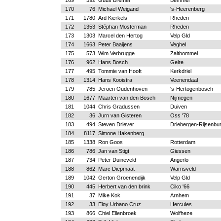
169
592
Guus Bremer
Bemmel
170
76
Michael Weigand
's-Heerenberg
171
1780
Ard Kierkels
Rheden
172
1353
Stéphan Mosterman
Rheden
173
1303
Marcel den Hertog
Velp Gld
174
1663
Peter Baaijens
Veghel
175
573
Wim Verbrugge
Zaltbommel
176
962
Hans Bosch
Gelre
177
495
Tommie van Hooft
Kerkdriel
178
1314
Hans Kooistra
Veenendaal
179
785
Jeroen Oudenhoven
's-Hertogenbosch
180
1677
Maarten van den Bosch
Nijmegen
181
1044
Chris Gradussen
Duiven
182
36
Jurn van Gisteren
Oss '78
183
494
Steven Driever
Driebergen-Rijsenbu
184
8117
Simone Hakenberg
185
1338
Ron Goos
Rotterdam
186
786
Jan van Stigt
Giessen
187
734
Peter Duineveld
Angerlo
188
862
Marc Diepmaat
Warnsveld
189
1042
Gerton Groenendijk
Velp Gld
190
445
Herbert van den brink
Ciko '66
191
37
Mike Kok
Arnhem
192
33
Eloy Urbano Cruz
Hercules
193
866
Chiel Ellenbroek
Wolfheze