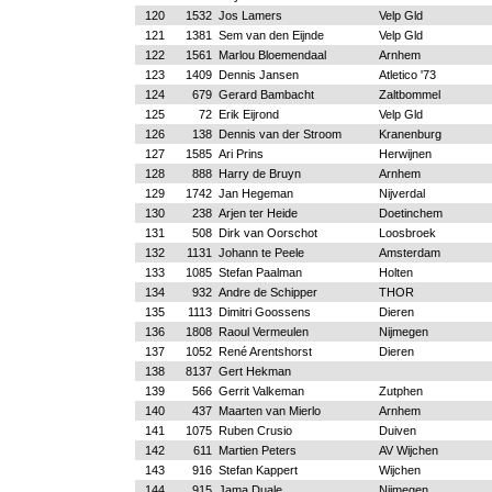
120
1532
Jos Lamers
Velp Gld
121
1381
Sem van den Eijnde
Velp Gld
122
1561
Marlou Bloemendaal
Arnhem
123
1409
Dennis Jansen
Atletico '73
124
679
Gerard Bambacht
Zaltbommel
125
72
Erik Eijrond
Velp Gld
126
138
Dennis van der Stroom
Kranenburg
127
1585
Ari Prins
Herwijnen
128
888
Harry de Bruyn
Arnhem
129
1742
Jan Hegeman
Nijverdal
130
238
Arjen ter Heide
Doetinchem
131
508
Dirk van Oorschot
Loosbroek
132
1131
Johann te Peele
Amsterdam
133
1085
Stefan Paalman
Holten
134
932
Andre de Schipper
THOR
135
1113
Dimitri Goossens
Dieren
136
1808
Raoul Vermeulen
Nijmegen
137
1052
René Arentshorst
Dieren
138
8137
Gert Hekman
139
566
Gerrit Valkeman
Zutphen
140
437
Maarten van Mierlo
Arnhem
141
1075
Ruben Crusio
Duiven
142
611
Martien Peters
AV Wijchen
143
916
Stefan Kappert
Wijchen
144
915
Jama Duale
Nijmegen