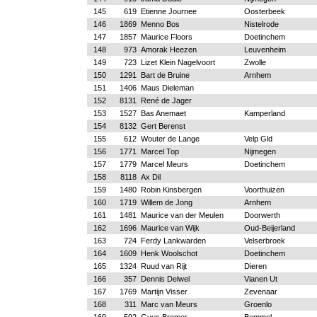
145
619
Etienne Journee
Oosterbeek
146
1869
Menno Bos
Nistelrode
147
1857
Maurice Floors
Doetinchem
148
973
Amorak Heezen
Leuvenheim
149
723
Lizet Klein Nagelvoort
Zwolle
150
1291
Bart de Bruine
Arnhem
151
1406
Maus Dieleman
152
8131
René de Jager
153
1527
Bas Anemaet
Kamperland
154
8132
Gert Berenst
155
612
Wouter de Lange
Velp Gld
156
1771
Marcel Top
Nijmegen
157
1779
Marcel Meurs
Doetinchem
158
8118
Ax Dil
159
1480
Robin Kinsbergen
Voorthuizen
160
1719
Willem de Jong
Arnhem
161
1481
Maurice van der Meulen
Doorwerth
162
1696
Maurice van Wijk
Oud-Beijerland
163
724
Ferdy Lankwarden
Velserbroek
164
1609
Henk Woolschot
Doetinchem
165
1324
Ruud van Rijt
Dieren
166
357
Dennis Delwel
Vianen Ut
167
1769
Martijn Visser
Zevenaar
168
311
Marc van Meurs
Groenlo