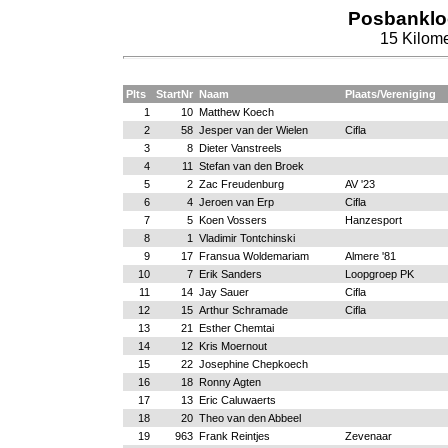
Posbanklo
15 Kilome
Plts
StartNr
Naam
Plaats/Vereniging
1
10
Matthew Koech
2
58
Jesper van der Wielen
Cifla
3
8
Dieter Vanstreels
4
11
Stefan van den Broek
5
2
Zac Freudenburg
AV '23
6
4
Jeroen van Erp
Cifla
7
5
Koen Vossers
Hanzesport
8
1
Vladimir Tontchinski
9
17
Fransua Woldemariam
Almere '81
10
7
Erik Sanders
Loopgroep PK
11
14
Jay Sauer
Cifla
12
15
Arthur Schramade
Cifla
13
21
Esther Chemtai
14
12
Kris Moernout
15
22
Josephine Chepkoech
16
18
Ronny Agten
17
13
Eric Caluwaerts
18
20
Theo van den Abbeel
19
963
Frank Reintjes
Zevenaar