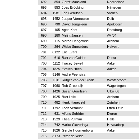
692
854
Gerrit Maasland
Noordeloos
693
853
Joep Bröcking
Nijmegen
694
1581
Jan Gerritsen
Vorden
695
1452
Jasper Vermeulen
Delft
696
790
David Jongeleen
Apeldoorn
697
105
Ages Kant
Doesburg
698
180
Meijnt Jansen
AV '34
699
1115
Marco Hengeveld
Arnhem
700
264
Wiebe Smeulders
Helvoirt
701
8122
Eric Evers
702
616
Bart van Gelder
Deest
703
1112
Tracey Jewell
Aalten
704
1825
Evelien Hillen
Aalten
705
8146
Andre Feenstra
706
1011
Rutger van der Staak
Westervoort
707
1060
Rob Groendijk
Wageningen
708
1426
Susan Gerritsen
Ciko '66
709
1025
Bart Lelie
Arnhem
710
482
Henk Haneveld
Zutphen
711
1792
Toon Vermunt
Etten-Leur
712
631
Alfons Schilder
Dieren
713
1529
Thea Putman
Halle
714
742
Harke Cleveringa
Heveadorp
715
1826
Gerdie Hoornenborg
Aalten
716
8173
Peter de Wilde