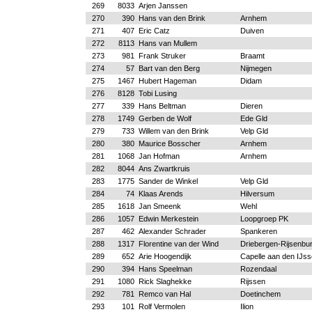
269
8033
Arjen Janssen
270
390
Hans van den Brink
Arnhem
271
407
Eric Catz
Duiven
272
8113
Hans van Mullem
273
981
Frank Struker
Braamt
274
57
Bart van den Berg
Nijmegen
275
1467
Hubert Hageman
Didam
276
8128
Tobi Lusing
277
339
Hans Beltman
Dieren
278
1749
Gerben de Wolf
Ede Gld
279
733
Willem van den Brink
Velp Gld
280
380
Maurice Bosscher
Arnhem
281
1068
Jan Hofman
Arnhem
282
8044
Ans Zwartkruis
283
1775
Sander de Winkel
Velp Gld
284
74
Klaas Arends
Hilversum
285
1618
Jan Smeenk
Wehl
286
1057
Edwin Merkestein
Loopgroep PK
287
462
Alexander Schrader
Spankeren
288
1317
Florentine van der Wind
Driebergen-Rijsenbu
289
652
Arie Hoogendijk
Capelle aan den IJss
290
394
Hans Speelman
Rozendaal
291
1080
Rick Slaghekke
Rijssen
292
781
Remco van Hal
Doetinchem
293
101
Rolf Vermolen
Ilion