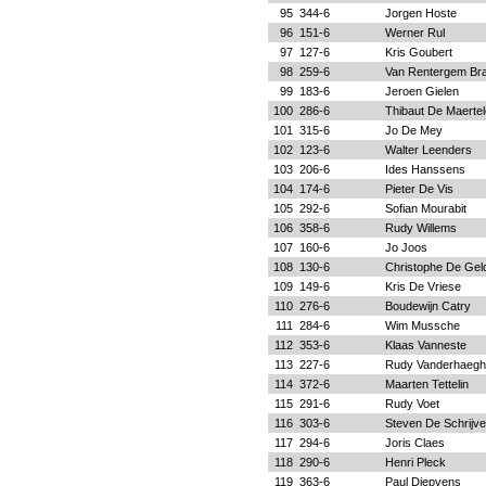
95
344-6
Jorgen Hoste
96
151-6
Werner Rul
97
127-6
Kris Goubert
98
259-6
Van Rentergem Br
99
183-6
Jeroen Gielen
100
286-6
Thibaut De Maertel
101
315-6
Jo De Mey
102
123-6
Walter Leenders
103
206-6
Ides Hanssens
104
174-6
Pieter De Vis
105
292-6
Sofian Mourabit
106
358-6
Rudy Willems
107
160-6
Jo Joos
108
130-6
Christophe De Gel
109
149-6
Kris De Vriese
110
276-6
Boudewijn Catry
111
284-6
Wim Mussche
112
353-6
Klaas Vanneste
113
227-6
Rudy Vanderhaeg
114
372-6
Maarten Tettelin
115
291-6
Rudy Voet
116
303-6
Steven De Schrijve
117
294-6
Joris Claes
118
290-6
Henri Pleck
119
363-6
Paul Diepvens