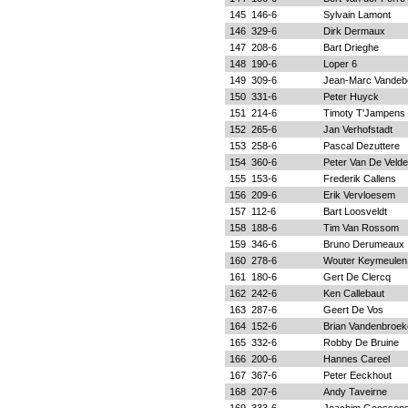
145
146-6
Sylvain Lamont
146
329-6
Dirk Dermaux
147
208-6
Bart Drieghe
148
190-6
Loper 6
149
309-6
Jean-Marc Vandeb
150
331-6
Peter Huyck
151
214-6
Timoty T'Jampens
152
265-6
Jan Verhofstadt
153
258-6
Pascal Dezuttere
154
360-6
Peter Van De Velde
155
153-6
Frederik Callens
156
209-6
Erik Vervloesem
157
112-6
Bart Loosveldt
158
188-6
Tim Van Rossom
159
346-6
Bruno Derumeaux
160
278-6
Wouter Keymeulen
161
180-6
Gert De Clercq
162
242-6
Ken Callebaut
163
287-6
Geert De Vos
164
152-6
Brian Vandenbroek
165
332-6
Robby De Bruine
166
200-6
Hannes Careel
167
367-6
Peter Eeckhout
168
207-6
Andy Taveirne