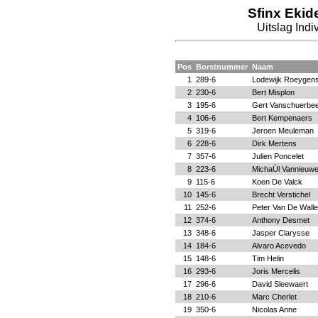
Sfinx Ekid
Uitslag Ind
Pos
Borstnummer
Naam
1
289-6
Lodewijk Roeygen
2
230-6
Bert Misplon
3
195-6
Gert Vanschuerbe
4
106-6
Bert Kempenaers
5
319-6
Jeroen Meuleman
6
228-6
Dirk Mertens
7
357-6
Julien Poncelet
8
223-6
MichaÙl Vannieuw
9
115-6
Koen De Valck
10
145-6
Brecht Verstichel
11
252-6
Peter Van De Walle
12
374-6
Anthony Desmet
13
348-6
Jasper Clarysse
14
184-6
Alvaro Acevedo
15
148-6
Tim Helin
16
293-6
Joris Mercelis
17
296-6
David Sleewaert
18
210-6
Marc Cherlet
19
350-6
Nicolas Anne