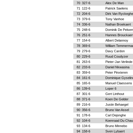
70
327-6
Alex De Man
71
122-6
Patrick Saelens
72
204-6
Dirk Van Ryckegh
73
379-6
Tony Vanhoe
74
336-6
Nathan Broekaert
75
248-6
Dominik De Pelse
76
251-6
Hannes Brouckaer
77
154-6
Albert Delannoy
78
369-6
William Temmerma
79
279-6
Davy Cardon
80
229-6
Ruud Coudyzer
81
263-6
Pieter-Jan Verlinde
82
233-6
Daniel Nkwasina
83
359-6
Peter Pinxteren
84
161-6
Dominique Gyselin
85
165-6
Manuel Claessens
86
139-6
Loper 6
87
301-6
Gert Linthout
88
371-6
Koen De Gelder
89
216-6
Justin Behaegel
90
356-6
Bruno Van Assel
91
178-6
Carl Dejonghe
92
104-6
Koenraad Du Chau
93
134-6
Bruno Minnebo
94
158-6
Sven Lybaert