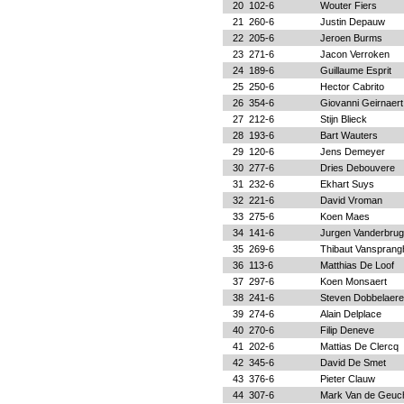
20
102-6
Wouter Fiers
21
260-6
Justin Depauw
22
205-6
Jeroen Burms
23
271-6
Jacon Verroken
24
189-6
Guillaume Esprit
25
250-6
Hector Cabrito
26
354-6
Giovanni Geirnaert
27
212-6
Stijn Blieck
28
193-6
Bart Wauters
29
120-6
Jens Demeyer
30
277-6
Dries Debouvere
31
232-6
Ekhart Suys
32
221-6
David Vroman
33
275-6
Koen Maes
34
141-6
Jurgen Vanderbru
35
269-6
Thibaut Vansprang
36
113-6
Matthias De Loof
37
297-6
Koen Monsaert
38
241-6
Steven Dobbelaere
39
274-6
Alain Delplace
40
270-6
Filip Deneve
41
202-6
Mattias De Clercq
42
345-6
David De Smet
43
376-6
Pieter Clauw
44
307-6
Mark Van de Geuc