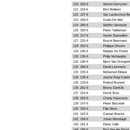
120
320-6
Steven Derrycke
121
118-6
Bert Mullaert
122
107-6
Van Landschoot Be
123
169-6
Guido De Wel
124
280-6
Steffen Vanneste
125
330-6
Pieter Taildeman
126
317-6
Xavier Depouillon
127
225-6
Brecht Beernaert
128
352-6
Philippe Dhoore
129
245-6
Mattias De Pooter
130
136-6
Philip Verhaeghe
131
196-6
Bjorn Van Droogen
132
366-6
David Lammens
133
105-6
Mohamed Eldawi
134
135-6
Jaume Roig Guitar
135
133-6
Roland Bruneel
136
281-6
Benny DaniÙls
137
324-6
Derek Bras
138
283-6
Charly Hanssens
139
147-6
Pieter Barzeele
140
335-6
Filip Slock
141
163-6
Gaetan Bracke
142
199-6
Johan Mestdagh
143
181-6
Dieter Gillis
144
186-6
Bert Van der Perre