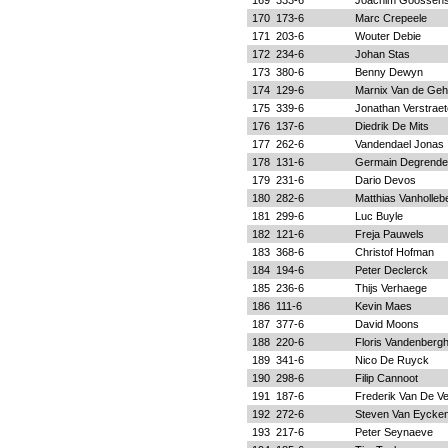
169
333-6
Joachim Goossen
170
173-6
Marc Crepeele
171
203-6
Wouter Debie
172
234-6
Johan Stas
173
380-6
Benny Dewyn
174
129-6
Marnix Van de Geh
175
339-6
Jonathan Verstraet
176
137-6
Diedrik De Mits
177
262-6
Vandendael Jonas
178
131-6
Germain Degrende
179
231-6
Dario Devos
180
282-6
Matthias Vanholleb
181
299-6
Luc Buyle
182
121-6
Freja Pauwels
183
368-6
Christof Hofman
184
194-6
Peter Declerck
185
236-6
Thijs Verhaege
186
111-6
Kevin Maes
187
377-6
David Moons
188
220-6
Floris Vandenberg
189
341-6
Nico De Ruyck
190
298-6
Filip Cannoot
191
187-6
Frederik Van De Ve
192
272-6
Steven Van Eycke
193
217-6
Peter Seynaeve