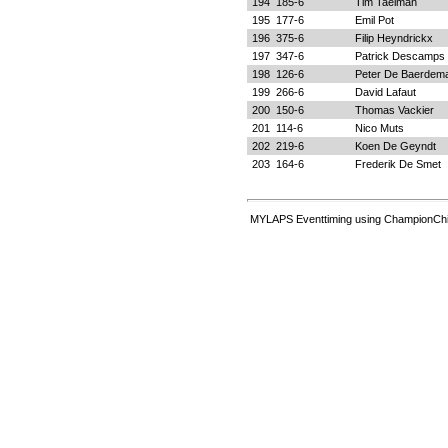
194
185-6
Tim Taelman
195
177-6
Emil Pot
196
375-6
Filip Heyndrickx
197
347-6
Patrick Descamps
198
126-6
Peter De Baerdem
199
266-6
David Lafaut
200
150-6
Thomas Vackier
201
114-6
Nico Muts
202
219-6
Koen De Geyndt
203
164-6
Frederik De Smet
MYLAPS Eventtiming using ChampionChi