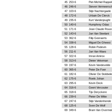
45
253-6
Piet-Michiel Rappel
46
246-6
Steven Vermeersc
47
103-6
Stijn Nachtergaele
48
172-6
Urbain De Clerck
49
235-6
Kurt Vanderjeught
50
140-6
Humphrey Odao
51
171-6
Jean Claude Rous
52
143-6
Jan Van Steelant
53
362-6
Filip Geeraerts
54
338-6
Miguel De Gheest
55
128-6
Robin Podevin
56
211-6
Jan Van Waes
57
322-6
Imran Amirov
58
313-6
Dieter Vekeman
59
197-6
Kevin Vandevelde
60
365-6
Peter De Foer
61
182-6
Olivier De Stobbele
62
175-6
Roels Johan
63
295-6
Kevin Deck
64
316-6
Geert Vercouter
65
318-6
Tijs Deryckere
66
239-6
Pieter De Witte
67
247-6
Stijn Vandenhende
68
125-6
Sven De Wolf
69
349-6
Bram Van Overmei