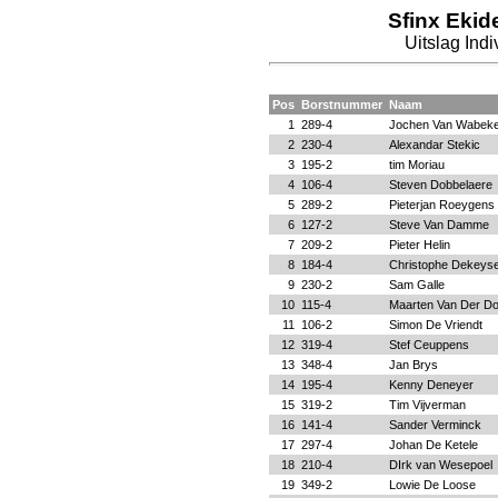
Sfinx Ekid
Uitslag Ind
Pos
Borstnummer
Naam
1
289-4
Jochen Van Wabek
2
230-4
Alexandar Stekic
3
195-2
tim Moriau
4
106-4
Steven Dobbelaere
5
289-2
Pieterjan Roeygens
6
127-2
Steve Van Damme
7
209-2
Pieter Helin
8
184-4
Christophe Dekeys
9
230-2
Sam Galle
10
115-4
Maarten Van Der D
11
106-2
Simon De Vriendt
12
319-4
Stef Ceuppens
13
348-4
Jan Brys
14
195-4
Kenny Deneyer
15
319-2
Tim Vijverman
16
141-4
Sander Verminck
17
297-4
Johan De Ketele
18
210-4
DIrk van Wesepoel
19
349-2
Lowie De Loose