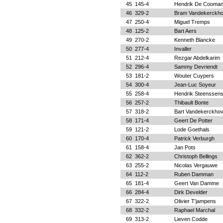
45
145-4
Hendrik De Cooma
46
329-2
Bram Vandekerckh
47
250-4
Miguel Tremps
48
125-2
Bart Aers
49
270-2
Kenneth Blancke
50
277-4
Invaller
51
212-4
Rezgar Abdelkarim
52
296-4
Sammy Devriendt
53
181-2
Wouter Cuypers
54
300-4
Jean-Luc Soyeur
55
258-4
Hendrik Steenssen
56
257-2
Thibault Bonte
57
318-2
Bart Vandekerckho
58
171-4
Geert De Potter
59
121-2
Lode Goethals
60
170-4
Patrick Verburgh
61
158-4
Jan Pots
62
362-2
Christoph Bellings
63
255-2
Nicolas Vergauwe
64
112-2
Ruben Damman
65
181-4
Geert Van Damme
66
284-4
Dirk Develder
67
322-2
Olivier T'jampens
68
332-2
Raphael Marchal
69
313-2
Lieven Codde