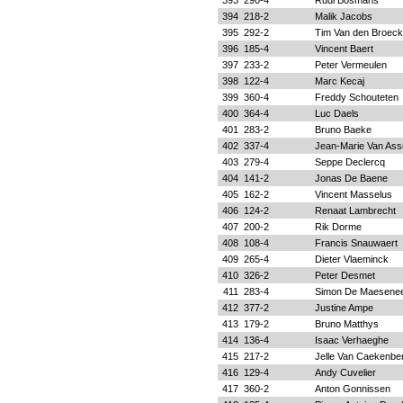
393
290-4
Rudi Bosmans
394
218-2
Malik Jacobs
395
292-2
Tim Van den Broeck
396
185-4
Vincent Baert
397
233-2
Peter Vermeulen
398
122-4
Marc Kecaj
399
360-4
Freddy Schouteten
400
364-4
Luc Daels
401
283-2
Bruno Baeke
402
337-4
Jean-Marie Van As
403
279-4
Seppe Declercq
404
141-2
Jonas De Baene
405
162-2
Vincent Masselus
406
124-2
Renaat Lambrecht
407
200-2
Rik Dorme
408
108-4
Francis Snauwaert
409
265-4
Dieter Vlaeminck
410
326-2
Peter Desmet
411
283-4
Simon De Maesene
412
377-2
Justine Ampe
413
179-2
Bruno Matthys
414
136-4
Isaac Verhaeghe
415
217-2
Jelle Van Caekenbe
416
129-4
Andy Cuvelier
417
360-2
Anton Gonnissen