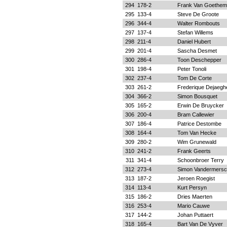
294
178-2
Frank Van Goethem
295
133-4
Steve De Groote
296
344-4
Walter Rombouts
297
137-4
Stefan Willems
298
211-4
Daniel Hubert
299
201-4
Sascha Desmet
300
286-4
Toon Deschepper
301
198-4
Peter Tonoli
302
237-4
Tom De Corte
303
261-2
Frederique Dejaegh
304
366-2
Simon Bousquet
305
165-2
Erwin De Bruycker
306
200-4
Bram Callewier
307
186-4
Patrice Destombe
308
164-4
Tom Van Hecke
309
280-2
Wim Grunewald
310
241-2
Frank Geerts
311
341-4
Schoonbroer Terry
312
273-4
Simon Vandermersc
313
187-2
Jeroen Roegist
314
113-4
Kurt Persyn
315
186-2
Dries Maerten
316
253-4
Mario Cauwe
317
144-2
Johan Puttaert
318
165-4
Bart Van De Vyver