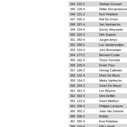
344
215-2
Stefaan Govaert
345
128-4
Didier Decaestecke
346
221-2
Kurt Petteloot
347
205-2
Raf De Groot
348
197-4
Jan Vanhaecke
349
154-4
Davey Weynants
350
320-2
Dirk Dupont
351
292-4
Jurgen Amys
352
358-2
Luc Vanderostijne
353
224-4
Jorn Bronselaer
354
177-2
Bernard Coulie
355
162-4
Timon Torreele
356
225-4
Erwin Thys
357
199-2
Herwig Callewier
358
132-4
Dries De Block
359
154-2
Mieke Vanhecke
360
204-2
Geert De Meyer
361
341-2
Luc Beyens
362
302-4
Dimi Defillet
363
123-2
Geert Matthys
364
338-4
Philippe Lecluyse
365
302-2
Jean Van Damme
366
338-2
Robby
367
355-4
Kurt Petteloot
368
215-4
Filip Labath