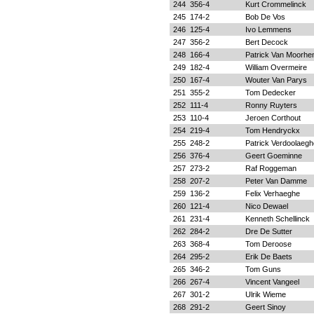
244
356-4
Kurt Crommelinck
245
174-2
Bob De Vos
246
125-4
Ivo Lemmens
247
356-2
Bert Decock
248
166-4
Patrick Van Moorh
249
182-4
William Overmeire
250
167-4
Wouter Van Parys
251
355-2
Tom Dedecker
252
111-4
Ronny Ruyters
253
110-4
Jeroen Corthout
254
219-4
Tom Hendryckx
255
248-2
Patrick Verdoolaegh
256
376-4
Geert Goeminne
257
273-2
Raf Roggeman
258
207-2
Peter Van Damme
259
136-2
Felix Verhaeghe
260
121-4
Nico Dewael
261
231-4
Kenneth Schellinck
262
284-2
Dre De Sutter
263
368-4
Tom Deroose
264
295-2
Erik De Baets
265
346-2
Tom Guns
266
267-4
Vincent Vangeel
267
301-2
Ulrik Wieme
268
291-2
Geert Sinoy