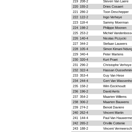
219
208-2
Steven Van Laere
220
155-2
Dries Cosaert
221
286-2
Toon Deschepper
222
122-2
Ingo Verheye
223
118-4
Sammy Moerman
224
198-2
Philippe Moonen
225
253-2
Michiel Vandenboss
226
140-4
Nicolas Pczycki
227
344-2
Stefaan Lauwers
228
105-4
Simon Kimani Ndun
229
340-4
Peter Martens
230
320-4
Kurt Praet
231
296-2
Christophe Verhoye
232
322-4
Hassan Oussehmin
233
353-4
Guy Van Hese
234
244-4
Gert Van Wassenho
235
158-2
Wim Eeckhoudt
236
196-2
David Aerts
237
354-2
Maarten Willems
238
306-2
Maarten Bauwens
239
274-2
Benoit Daviere
240
262-4
Vincent Martin
241
144-4
Paul Van Hauwerme
242
265-2
Orville Cottenie
243
188-2
Vincent Vermeersch