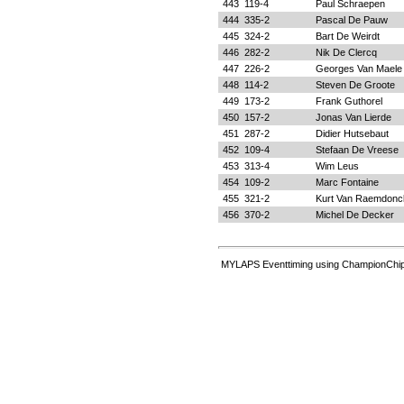
443
119-4
Paul Schraepen
444
335-2
Pascal De Pauw
445
324-2
Bart De Weirdt
446
282-2
Nik De Clercq
447
226-2
Georges Van Maele
448
114-2
Steven De Groote
449
173-2
Frank Guthorel
450
157-2
Jonas Van Lierde
451
287-2
Didier Hutsebaut
452
109-4
Stefaan De Vreese
453
313-4
Wim Leus
454
109-2
Marc Fontaine
455
321-2
Kurt Van Raemdonc
456
370-2
Michel De Decker
MYLAPS Eventtiming using ChampionChip