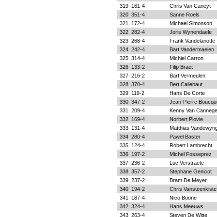
319
161-4
Chris Van Caneyt
320
351-4
Sanne Roels
321
172-4
Michael Simonson
322
282-4
Joris Wynendaele
323
268-4
Frank Vandelanotte
324
242-4
Bart Vandermaelen
325
314-4
Michiel Carron
326
133-2
Filip Braet
327
216-2
Bart Vermeulen
328
370-4
Bert Callebaut
329
119-2
Hans De Corte
330
347-2
Jean-Pierre Boucqu
331
209-4
Kenny Van Canneg
332
169-4
Norbert Plovie
333
131-4
Matthias Vandewyn
334
280-4
Pawel Baster
335
124-4
Robert Lambrecht
336
197-2
Michel Fosseprez
337
236-2
Luc Verstraete
338
357-2
Stephane Genicot
339
237-2
Bram De Meyer
340
194-2
Chris Vansteenkiste
341
187-4
Nico Boone
342
324-4
Hans Meeuws
343
263-4
Steven De Witte