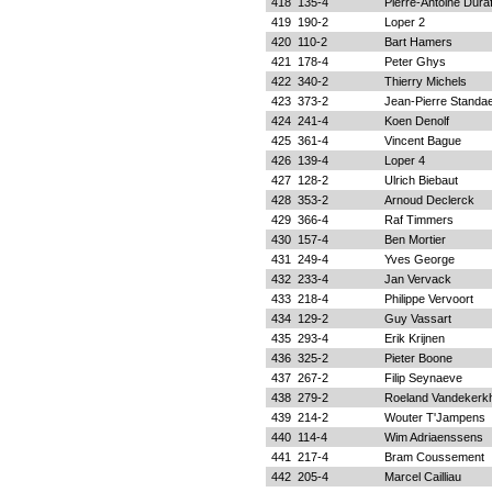
418
135-4
Pierre-Antoine Dura
419
190-2
Loper 2
420
110-2
Bart Hamers
421
178-4
Peter Ghys
422
340-2
Thierry Michels
423
373-2
Jean-Pierre Standae
424
241-4
Koen Denolf
425
361-4
Vincent Bague
426
139-4
Loper 4
427
128-2
Ulrich Biebaut
428
353-2
Arnoud Declerck
429
366-4
Raf Timmers
430
157-4
Ben Mortier
431
249-4
Yves George
432
233-4
Jan Vervack
433
218-4
Philippe Vervoort
434
129-2
Guy Vassart
435
293-4
Erik Krijnen
436
325-2
Pieter Boone
437
267-2
Filip Seynaeve
438
279-2
Roeland Vandekerk
439
214-2
Wouter T'Jampens
440
114-4
Wim Adriaenssens
441
217-4
Bram Coussement
442
205-4
Marcel Cailliau