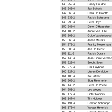
145
252-4
Danny Cnudde
146
245-4
Jan Schonk
147
369-4
Chris De Grootte
148
232-2
Patrick Spiessens
149
295-4
Peter Heye
150
248-4
Dieter D'Haeseleer
151
180-2
Andre Van Hulle
152
305-2
Guido Vandenbrouc
153
363-4
Johan Merckx
154
375-2
Franky Meeremans
155
308-4
Jan De Geest
156
111-2
Patrick Durant
157
143-4
Jean-Pierre Verbra
158
223-4
Brecht Soen
159
272-4
Dirk Huybens
160
327-2
Lieven De Molder
161
188-4
Ko Cattoor
162
262-2
Siggi Remmerie
163
140-2
Peter De Vriese
164
281-2
Leo Weyns
165
177-4
Pieter Rottiers
166
147-4
Tim Holvoet
167
191-4
Herman Schouppe
168
175-4
Wouter Heyerick