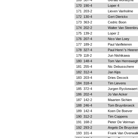
169
307-4
Gerald Monteyne
170
190-4
Loper 4
171
203-2
Lieven Vanholme
172
130-4
Gert Dierickx
173
363-2
Cedric Boon
174
202-2
Walter Van Steenbr
175
139-2
Loper 2
176
207-4
Nico Van Loey
177
189-2
Paul Vanfleteren
178
327-4
Paul Henri 's Heere
179
118-2
Jun Nishikawa
180
148-4
Tom Van Herreweg
181
255-4
Nic Debusschere
182
312-4
Jan Kips
183
203-4
Dries Decock
184
318-4
Tim Lievens
185
372-4
Jurgen Ryckewaert
186
202-4
Jo Van Acker
187
142-2
Maarten Sichien
188
246-4
Tom Bruynbroeck
189
142-4
Koen De Boever
190
312-2
Tim Coppens
191
168-2
Pieter De Veirman
192
293-2
Angelo De Bruycker
193
101-4
Frank Van Overwall