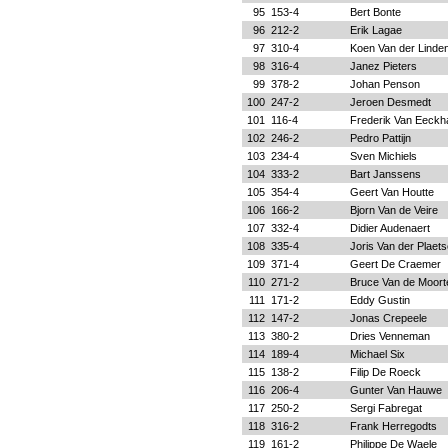
95
153-4
Bert Bonte
96
212-2
Erik Lagae
97
310-4
Koen Van der Linde
98
316-4
Janez Pieters
99
378-2
Johan Penson
100
247-2
Jeroen Desmedt
101
116-4
Frederik Van Eeckh
102
246-2
Pedro Pattijn
103
234-4
Sven Michiels
104
333-2
Bart Janssens
105
354-4
Geert Van Houtte
106
166-2
Bjorn Van de Veire
107
332-4
Didier Audenaert
108
335-4
Joris Van der Plaet
109
371-4
Geert De Craemer
110
271-2
Bruce Van de Moort
111
171-2
Eddy Gustin
112
147-2
Jonas Crepeele
113
380-2
Dries Venneman
114
189-4
Michael Six
115
138-2
Filip De Roeck
116
206-4
Gunter Van Hauwe
117
250-2
Sergi Fabregat
118
316-2
Frank Herregodts
119
161-2
Philippe De Waele