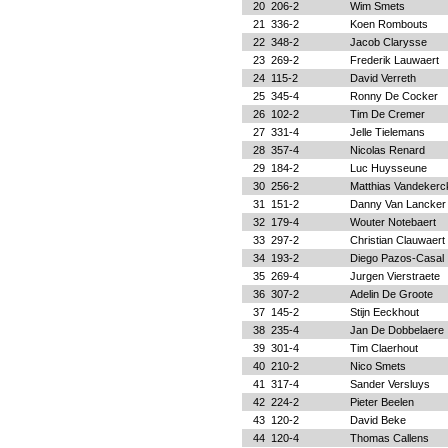
20
206-2
Wim Smets
21
336-2
Koen Rombouts
22
348-2
Jacob Clarysse
23
269-2
Frederik Lauwaert
24
115-2
David Verreth
25
345-4
Ronny De Cocker
26
102-2
Tim De Cremer
27
331-4
Jelle Tielemans
28
357-4
Nicolas Renard
29
184-2
Luc Huysseune
30
256-2
Matthias Vandeker
31
151-2
Danny Van Lancker
32
179-4
Wouter Notebaert
33
297-2
Christian Clauwaert
34
193-2
Diego Pazos-Casal
35
269-4
Jurgen Vierstraete
36
307-2
Adelin De Groote
37
145-2
Stijn Eeckhout
38
235-4
Jan De Dobbelaere
39
301-4
Tim Claerhout
40
210-2
Nico Smets
41
317-4
Sander Versluys
42
224-2
Pieter Beelen
43
120-2
David Beke
44
120-4
Thomas Callens