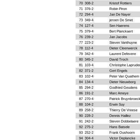
70
308-2
Kristof Rottiers
71
376-2
Robin Piron
72
294-4
Jan De Nayer
73
349-4
jeroen De Smet
74
127-4
Sen Haerens
75
379-4
Bert Planckaert
76
239-2
Jan Jacobs
77
223-2
Steven Vanthuyne
78
112-4
Dieter Cleenwerck
79
342-4
Laurent Defevere
80
345-2
David Troch
81
103-4
Christophe Laprude
82
371-2
Gert Engels
83
102-4
Peter Van Quathem
84
134-4
Dieter Nieuwborg
85
294-2
Godfried Geudens
86
191-2
Marc Ameye
87
270-4
Patrick Bruynbroec
88
104-2
Erwin Suy
89
258-2
Thierry De Vreese
90
228-2
Dennis Haillez
91
242-2
Steven Dobbelaere
92
275-2
Hans Batsele
93
252-2
Frank Oushoorn
94
304-4
Victor Deplancke