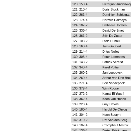
120
150-4
Pieterjan Vandenwe
121
213-4
Boris Stockman
122
261-4
Dominiek Schietgat
123
174-4
Hartwin Calmeyn
124
107-2
Delbaere Jochen
125
336-4
David De Smet
126
361-2
Stijn De Zutter
127
103-2
Stein Hubau
128
163-4
Tom Goubert
129
214-4
Dries Nollet
130
306-4
Peter Lammens
131
143-2
Patrick Verelst
132
343-4
Karel Pottier
133
260-2
Jan Loobuyck
134
260-4
Arthur Van Den Bro
135
271-4
Bert Vandepoele
136
377-4
Wim Roose
137
272-2
Kamal El Yousfi
138
362-4
Koen Van Hoeck
139
228-4
Guy Devos
140
180-4
Harold De Clercq
141
304-2
Koen Bostyn
142
310-2
Raf Van den Borg
143
107-4
Cromphaut Marnix
144
138-4
Dieter Pelckmans