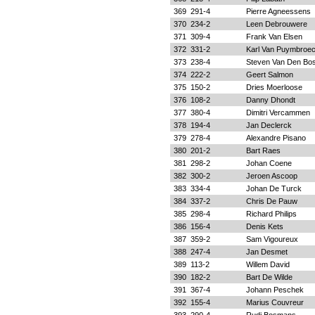
369
291-4
Pierre Agneessens
370
234-2
Leen Debrouwere
371
309-4
Frank Van Elsen
372
331-2
Karl Van Puymbroe
373
238-4
Steven Van Den Bo
374
222-2
Geert Salmon
375
150-2
Dries Moerloose
376
108-2
Danny Dhondt
377
380-4
Dimitri Vercammen
378
194-4
Jan Declerck
379
278-4
Alexandre Pisano
380
201-2
Bart Raes
381
298-2
Johan Coene
382
300-2
Jeroen Ascoop
383
334-4
Johan De Turck
384
337-2
Chris De Pauw
385
298-4
Richard Philips
386
156-4
Denis Kets
387
359-2
Sam Vigoureux
388
247-4
Jan Desmet
389
113-2
Willem David
390
182-2
Bart De Wilde
391
367-4
Johann Peschek
392
155-4
Marius Couvreur