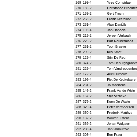
269
199-4
Yves Comptdaer
270
185-2
Christophe Breeme
271
159-2
Gert Troch
272
268-2
Frank Kesteloot
273
281-4
Alain DaniÙls
274
193-4
Jan Daneels
275
213-2
Jeroen Verkaaik
276
225-2
Bart Neukermans
277
251-2
Toon Braeye
278
299-2
Kris Smet
279
123-4
Stijn De Reu
280
374-2
Tom Deburghgraev
281
229-4
Tom Vandroogenbr
282
172-2
Ariel Dutrieux
283
196-4
Piet De Keukelaere
284
231-2
Jo Maertens
285
146-2
Frank Vande Wiele
286
167-2
Stijn Verbeke
287
379-2
Koen De Waele
288
329-4
Peter Vermeersch
289
350-2
Frederik Matthys
290
132-2
Wouter Luttens
291
369-2
Johan Wulgaert
292
208-4
Jan Vanoutrive
293
303-4
Bert Praet