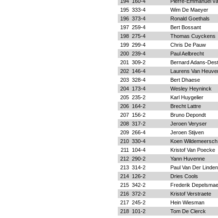
194
160-4
Pierre-Emmanuel v
195
333-4
Wim De Maeyer
196
373-4
Ronald Goethals
197
259-4
Bert Bossant
198
275-4
Thomas Cuyckens
199
299-4
Chris De Pauw
200
239-4
Paul Aelbrecht
201
309-2
Bernard Adans-Dest
202
146-4
Laurens Van Heuver
203
328-4
Bert Dhaese
204
173-4
Wesley Heyninck
205
235-2
Karl Huygelier
206
164-2
Brecht Lattre
207
156-2
Bruno Depondt
208
317-2
Jeroen Veryser
209
266-4
Jeroen Stijven
210
330-4
Koen Wildemeersch
211
104-4
Kristof Van Poecke
212
290-2
Yann Huvenne
213
314-2
Paul Van Der Linden
214
126-2
Dries Cools
215
342-2
Frederik Depelsma
216
372-2
Kristof Verstraete
217
245-2
Hein Wiesman
218
101-2
Tom De Clerck