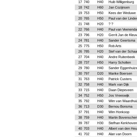
17
740
H40
Huib Willigenburg
18
742
H60
Jan Cozijnsen
19
753
H50
Kees der Weduwe
20
765
H50
Paul van der Linde
21
748
H20
? ?
22
766
H40
Paul van Veenenda
23
796
H20
Gerrit Jan de Kleu
24
781
H40
Sander Geertsma
25
775
H50
Rob Arts
26
785
H20
Stef van der Schaa
27
704
H40
Andre Ruitenbeek
28
737
H50
Harry Scholten
29
780
H40
Sander Eggenhuiz
30
797
D20
Marike Boersen
31
763
H40
Patrick Custers
32
758
H40
Mark van Dijk
33
715
H40
Daan Diepeveen
34
752
H50
Jos Vreeswijk
35
792
H40
Wim van Waardhui
36
713
D30
Bernou Bonsma
37
791
H40
Wim Honkoop
38
759
H40
Martin Bovensche
39
787
H30
Stefhan Kerkhoven
40
703
H40
Albert van den Heu
41
702
H40
Alan van Doorn