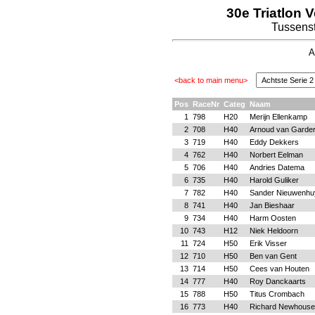
30e Triatlon 
Tussenst
A
<back to main menu>
Pos
RaceNr
Categ
Naam
1
798
H20
Merijn Ellenkamp
2
708
H40
Arnoud van Garde
3
719
H40
Eddy Dekkers
4
762
H40
Norbert Eelman
5
706
H40
Andries Datema
6
735
H40
Harold Guliker
7
782
H40
Sander Nieuwenhu
8
741
H40
Jan Bieshaar
9
734
H40
Harm Oosten
10
743
H12
Niek Heldoorn
11
724
H50
Erik Visser
12
710
H50
Ben van Gent
13
714
H50
Cees van Houten
14
777
H40
Roy Danckaarts
15
788
H50
Titus Crombach
16
773
H40
Richard Newhouse