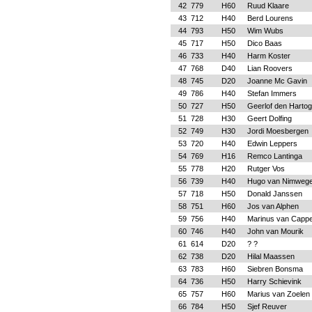
42
779
H60
Ruud Klaare
43
712
H40
Berd Lourens
44
793
H50
Wim Wubs
45
717
H50
Dico Baas
46
733
H40
Harm Koster
47
768
D40
Lian Roovers
48
745
D20
Joanne Mc Gavin
49
786
H40
Stefan Immers
50
727
H50
Geerlof den Harto
51
728
H30
Geert Dolfing
52
749
H30
Jordi Moesbergen
53
720
H40
Edwin Leppers
54
769
H16
Remco Lantinga
55
778
H20
Rutger Vos
56
739
H40
Hugo van Nimweg
57
718
H50
Donald Janssen
58
751
H60
Jos van Alphen
59
756
H40
Marinus van Cappe
60
746
H40
John van Mourik
61
614
D20
? ?
62
738
D20
Hilal Maassen
63
783
H60
Siebren Bonsma
64
736
H50
Harry Schievink
65
757
H60
Marius van Zoelen
66
784
H50
Sjef Reuver