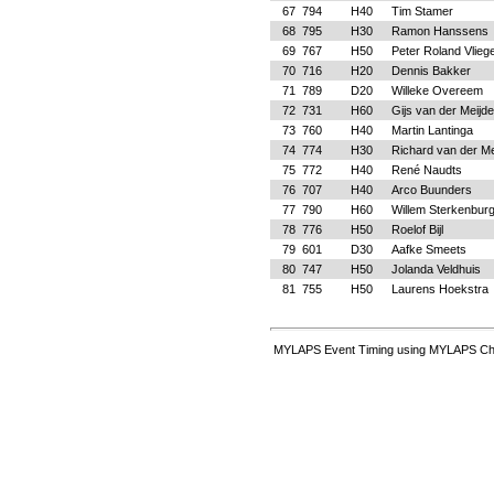
67
794
H40
Tim Stamer
68
795
H30
Ramon Hanssens
69
767
H50
Peter Roland Vliege
70
716
H20
Dennis Bakker
71
789
D20
Willeke Overeem
72
731
H60
Gijs van der Meijd
73
760
H40
Martin Lantinga
74
774
H30
Richard van der Me
75
772
H40
René Naudts
76
707
H40
Arco Buunders
77
790
H60
Willem Sterkenbur
78
776
H50
Roelof Bijl
79
601
D30
Aafke Smeets
80
747
H50
Jolanda Veldhuis
81
755
H50
Laurens Hoekstra
MYLAPS Event Timing using MYLAPS Cha