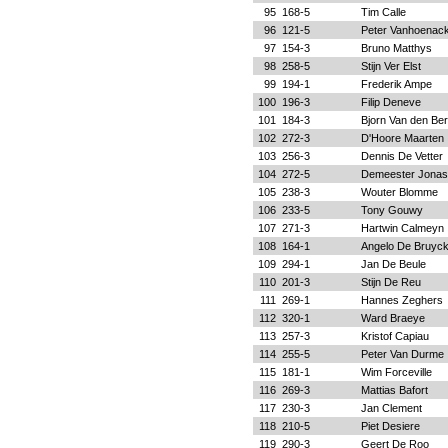
95
168-5
Tim Calle
96
121-5
Peter Vanhoenac
97
154-3
Bruno Matthys
98
258-5
Stijn Ver Elst
99
194-1
Frederik Ampe
100
196-3
Filip Deneve
101
184-3
Bjorn Van den Be
102
272-3
D'Hoore Maarten
103
256-3
Dennis De Vetter
104
272-5
Demeester Jonas
105
238-3
Wouter Blomme
106
233-5
Tony Gouwy
107
271-3
Hartwin Calmeyn
108
164-1
Angelo De Bruyc
109
294-1
Jan De Beule
110
201-3
Stijn De Reu
111
269-1
Hannes Zeghers
112
320-1
Ward Braeye
113
257-3
Kristof Capiau
114
255-5
Peter Van Durme
115
181-1
Wim Forceville
116
269-3
Mattias Bafort
117
230-3
Jan Clement
118
210-5
Piet Desiere
119
290-3
Geert De Roo