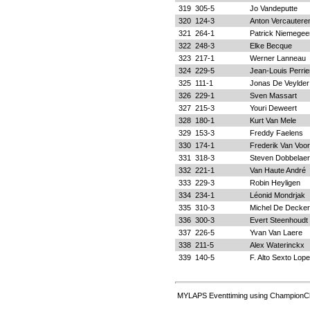
319
305-5
Jo Vandeputte
320
124-3
Anton Vercautere
321
264-1
Patrick Niemegee
322
248-3
Elke Becque
323
217-1
Werner Lanneau
324
229-5
Jean-Louis Perrie
325
111-1
Jonas De Veylder
326
229-1
Sven Massart
327
215-3
Youri Deweert
328
180-1
Kurt Van Mele
329
153-3
Freddy Faelens
330
174-1
Frederik Van Voo
331
318-3
Steven Dobbelae
332
221-1
Van Haute André
333
229-3
Robin Heyligen
334
234-1
Léonid Mondrjak
335
310-3
Michel De Decker
336
300-3
Evert Steenhoudt
337
226-5
Yvan Van Laere
338
211-5
Alex Waterinckx
339
140-5
F. Alto Sexto Lop
MYLAPS Eventtiming using ChampionCh