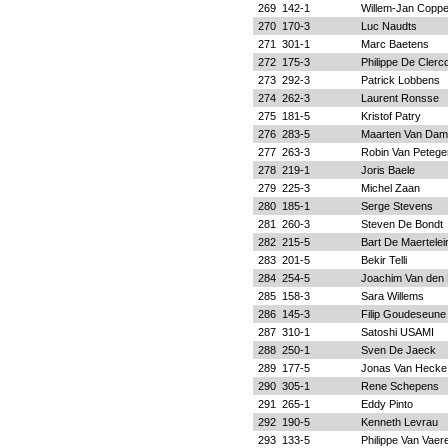
269
142-1
Willem-Jan Copp
270
170-3
Luc Naudts
271
301-1
Marc Baetens
272
175-3
Philippe De Clerc
273
292-3
Patrick Lobbens
274
262-3
Laurent Ronsse
275
181-5
Kristof Patry
276
283-5
Maarten Van Dam
277
263-3
Robin Van Peteg
278
219-1
Joris Baele
279
225-3
Michel Zaan
280
185-1
Serge Stevens
281
260-3
Steven De Bondt
282
215-5
Bart De Maertelei
283
201-5
Bekir Telli
284
254-5
Joachim Van den 
285
158-3
Sara Willems
286
145-3
Filip Goudeseune
287
310-1
Satoshi USAMI
288
250-1
Sven De Jaeck
289
177-5
Jonas Van Hecke
290
305-1
Rene Schepens
291
265-1
Eddy Pinto
292
190-5
Kenneth Levrau
293
133-5
Philippe Van Vae