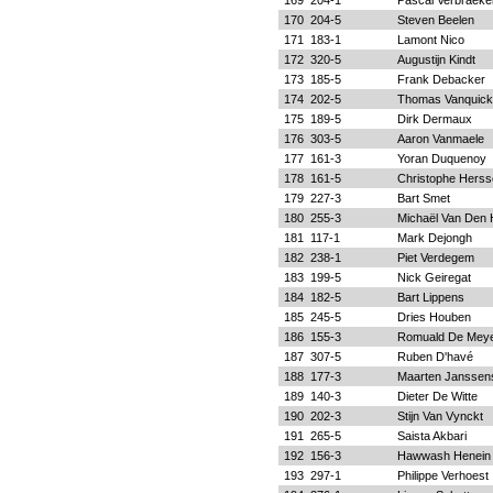
169
204-1
Pascal Verbraeke
170
204-5
Steven Beelen
171
183-1
Lamont Nico
172
320-5
Augustijn Kindt
173
185-5
Frank Debacker
174
202-5
Thomas Vanquick
175
189-5
Dirk Dermaux
176
303-5
Aaron Vanmaele
177
161-3
Yoran Duquenoy
178
161-5
Christophe Hers
179
227-3
Bart Smet
180
255-3
Michaël Van Den 
181
117-1
Mark Dejongh
182
238-1
Piet Verdegem
183
199-5
Nick Geiregat
184
182-5
Bart Lippens
185
245-5
Dries Houben
186
155-3
Romuald De Mey
187
307-5
Ruben D'havé
188
177-3
Maarten Janssen
189
140-3
Dieter De Witte
190
202-3
Stijn Van Vynckt
191
265-5
Saista Akbari
192
156-3
Hawwash Henein
193
297-1
Philippe Verhoest