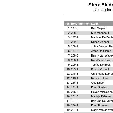
Sfinx Ekid
Uitslag In
Pos
Borstnummer
Naam
1
147-5
Bert Misplon
2
268-3
Kurt Maenhout
3
147-1
Matthias De Beul
4
209-5
Ruben Vispoel
5
268-1
Johny Vanden Be
6
147-3
Anton De Clercq
7
268-5
Benny Van Wabe
8
266-1
Ruud Van Cauter
9
209-3
Tomas De Bock
10
209-1
Brecht Vispoel
11
148-3
Christophe Lapru
12
148-1
Rembert Jans
13
266-5
Guy Dheer
14
141-1
Koen Speliers
15
246-3
Lieven Michielsen
16
261-3
Matthijs Driessen
17
110-1
Bert Van De Vijve
18
246-1
Koen Buyens
19
207-1
Marijn Van de Wal