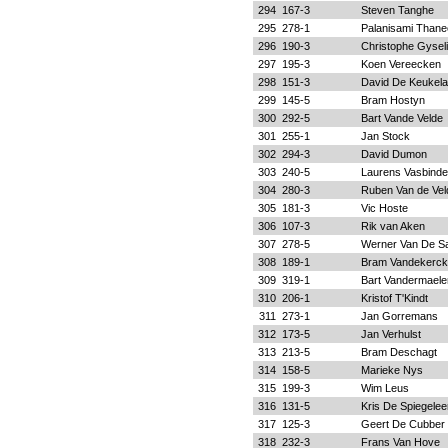
294
167-3
Steven Tanghe
295
278-1
Palanisami Thane
296
190-3
Christophe Gysel
297
195-3
Koen Vereecken
298
151-3
David De Keukela
299
145-5
Bram Hostyn
300
292-5
Bart Vande Velde
301
255-1
Jan Stock
302
294-3
David Dumon
303
240-5
Laurens Vasbinde
304
280-3
Ruben Van de Vel
305
181-3
Vic Hoste
306
107-3
Rik van Aken
307
278-5
Werner Van De S
308
189-1
Bram Vandekerc
309
319-1
Bart Vandermaele
310
206-1
Kristof T'Kindt
311
273-1
Jan Gorremans
312
173-5
Jan Verhulst
313
213-5
Bram Deschagt
314
158-5
Marieke Nys
315
199-3
Wim Leus
316
131-5
Kris De Spiegelee
317
125-3
Geert De Cubber
318
232-3
Frans Van Hove