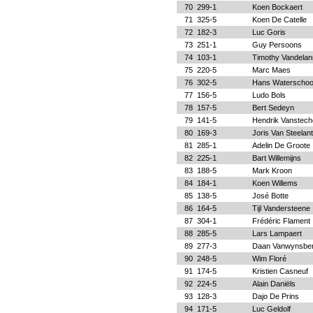
70
299-1
Koen Bockaert
71
325-5
Koen De Catelle
72
182-3
Luc Goris
73
251-1
Guy Persoons
74
103-1
Timothy Vandelan
75
220-5
Marc Maes
76
302-5
Hans Waterschoo
77
156-5
Ludo Bols
78
157-5
Bert Sedeyn
79
141-5
Hendrik Vanstec
80
169-3
Joris Van Steelant
81
285-1
Adelin De Groote
82
225-1
Bart Willemijns
83
188-5
Mark Kroon
84
184-1
Koen Willems
85
138-5
José Botte
86
164-5
Tijl Vandersteene
87
304-1
Frédéric Flament
88
285-5
Lars Lampaert
89
277-3
Daan Vanwynsbe
90
248-5
Wim Floré
91
174-5
Kristien Casneuf
92
224-5
Alain Daniëls
93
128-3
Dajo De Prins
94
171-5
Luc Geldolf