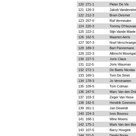
120
271-1
Pieter De Vis
121
126-3
Jakob Vandeveire
122
212-3
Bram Desmet
123
257-5
Raf Vermeulen
124
220-3
Tommy D'Heuvae
125
222-1
Stijn Vande Maele
126
162-5
Maarten Aerts
127
307-3
Noel Verschraeg
128
189-3
Bart Pannemans
129
222-3
Albrecht Moortgat
130
227-5
Joris Claus
131
112-5
Joris Wauman
132
272-1
De Baets Nicolas
133
169-1
Tom De Smet
134
178-3
Jo Verstraeten
135
109-5
Tom Colman
136
247-5
Marc Van den Dr
137
103-3
Zeger Van Hese
138
192-5
Hendrik Geenens
139
261-1
Jan Dewindt
140
224-3
Ives Boussu
141
168-1
Wine Moens
142
175-1
Mark Van den Bo
143
107-5
Barry Hoogink
144
311-5
Dimitri Bonte