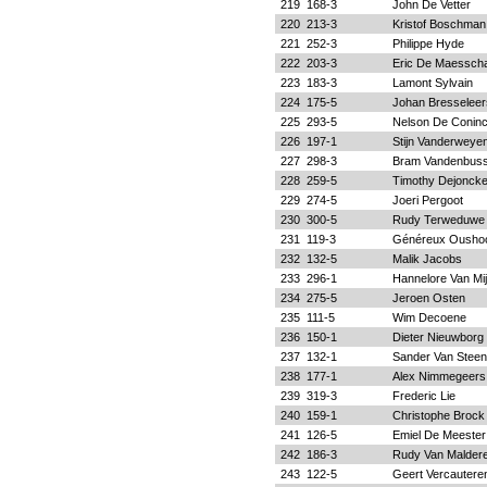
219
168-3
John De Vetter
220
213-3
Kristof Boschman
221
252-3
Philippe Hyde
222
203-3
Eric De Maessch
223
183-3
Lamont Sylvain
224
175-5
Johan Bresseleer
225
293-5
Nelson De Conin
226
197-1
Stijn Vanderweye
227
298-3
Bram Vandenbus
228
259-5
Timothy Dejoncke
229
274-5
Joeri Pergoot
230
300-5
Rudy Terweduwe
231
119-3
Généreux Ousho
232
132-5
Malik Jacobs
233
296-1
Hannelore Van Mij
234
275-5
Jeroen Osten
235
111-5
Wim Decoene
236
150-1
Dieter Nieuwborg
237
132-1
Sander Van Stee
238
177-1
Alex Nimmegeers
239
319-3
Frederic Lie
240
159-1
Christophe Brock
241
126-5
Emiel De Meester
242
186-3
Rudy Van Malder
243
122-5
Geert Vercautere