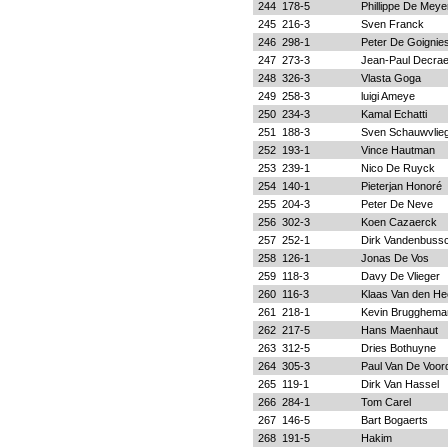
244
178-5
Phillippe De Meye
245
216-3
Sven Franck
246
298-1
Peter De Goignie
247
273-3
Jean-Paul Decra
248
326-3
Vlasta Goga
249
258-3
luigi Ameye
250
234-3
Kamal Echatti
251
188-3
Sven Schauwvlie
252
193-1
Vince Hautman
253
239-1
Nico De Ruyck
254
140-1
Pieterjan Honoré
255
204-3
Peter De Neve
256
302-3
Koen Cazaerck
257
252-1
Dirk Vandenbuss
258
126-1
Jonas De Vos
259
118-3
Davy De Vlieger
260
116-3
Klaas Van den H
261
218-1
Kevin Brugghema
262
217-5
Hans Maenhaut
263
312-5
Dries Bothuyne
264
305-3
Paul Van De Voor
265
119-1
Dirk Van Hassel
266
284-1
Tom Carel
267
146-5
Bart Bogaerts
268
191-5
Hakim