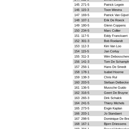
145
271-5
Patrick Legein
146
115-3
Toon Westra
147
169-5
Patrick Van Gijsel
148
107-1
Erik De Roeck
149
180-5
Glenn Coppens
150
234-5
Marc Collier
151
117-5
Eddy Franckaert
152
301-3
Bob Roelandt
153
112-3
Kim Van Loo
154
115-5
Jan Corluy
155
311-3
Wim Debosscher
156
141-3
Tom De Schamphe
157
256-1
Hans De Smedt
158
178-1
Isabel Hoorne
159
138-3
Chris Rul
160
203-5
Stefaan Delbecke
161
136-5
Mussche Guido
162
316-5
Geert De Bruyne
163
265-3
Dirk Schalck
164
241-5
Thiery Michels
165
273-5
Engin Kaplan
166
203-1
Jo Standaert
167
298-5
Dominique De Bre
168
167-1
Bjorn Driessens