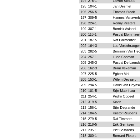
194
276-1
Lieven Schotte
195
104-1
Jan Desmet
196
256-5
Thomas Stock
197
309-5
Hannes Vanaver
198
224-1
Ronny Peeters
199
307-1
Bernick Aslanni
200
118-1
Pascal Blommaer
201
187-5
Raf Parmentier
202
164-3
Luc Verschraege
203
282-5
Benjamin Van He
204
257-1
Ludo Cooman
205
245-3
Pascal De Laend
206
162-3
Bram Vekeman
207
225-5
Egbert Mol
208
153-1
Willem Deyaert
209
294-5
David Van Deyns
210
101-5
Stijn Maenhaut
211
254-1
Pedro Oppeel
212
319-5
Kevin
213
156-1
Stijn Degrande
214
104-5
Kristof Reubens
215
279-5
Raf Timmers
216
218-5
Erik Gerritsen
217
235-1
Piet Bastaerts
218
300-1
Bernard Pieters