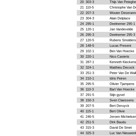
20
303-3
Thijs Van Petegh
21
110-5
Christophe Van D
22
207-3
Wouter Deserann
23
304-3
Alain Delplace
24
295-1
Deelnemer 295-1
25
120-1
Jan Vandevelde
26
295-3
Deelnemer 295-3
27
120-5
Rubens Smolders
28
148-5
Lucas Present
29
102-1
Ben Van Hoecke
30
220-1
Nico Casieris
31
287-1
Kenneth Kiecken
32
324-1
Matthieu Decock
33
251-3
Peter Van De Wal
34
210-1
Idris Peiren
35
295-5
Olivier Tjampens
36
110-3
Bart Van Hoecke
37
291-5
Stijn gysel
38
150-3
Sven Claessens
39
207-5
Bert Deruyck
40
115-1
Bert Olivie
41
246-5
Jeroen Michielse
42
251-5
Dirk Baudu
43
315-3
David De Smet
44
325-3
Luc Van Nieuwen