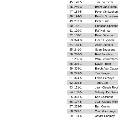
45
128-5
Tim Everaerts
46
249-3
Bram Van Houtte
47
154-5
Peter Van Laeken
48
194-3
Patrick Bruynbro
49
287-3
Dieter Gillis
50
182-1
Christian Speltdo
51
120-3
Raf Heirman
52
138-1
Peter De vuyst
53
324-3
Geert Gyssels
54
155-5
Andy Dierickx
55
241-3
Sven Buyssens
56
210-3
Roel Jacobus
57
285-3
Wim Schuurmans
58
316-1
David Troch
59
303-1
Brecht Van Cauw
60
249-5
Tim Stragier
61
324-5
Lowie Perseyn
62
315-5
Tom Guns
63
171-1
Jean Claude Rou
64
103-5
Valentijn De Grae
65
318-5
Ken Callebaut
66
197-5
Jean Claude Pier
67
252-5
Bart Cosyn
68
249-1
Yentl Verstrynge
69
184-5
Xavier Chemay