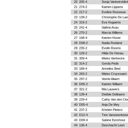
20
205-4
Sonja Vankeirsbilc
21
274-2
Katrien Lippens
22
217-2
Eveline Roseeuw
23
139-2
Christophe De Lae
24
319-2
Eva Hugaerts
25
241-4
Valérie Avau
26
270-2
Marcia Willems
27
198-4
Katrien Hoste
28
D08-2
Nadia Roeland
29
235-2
Evelin Rooms
30
129-2
Hilde De Henau
31
309-4
Mieke Vanhecke
32
314-2
Gerda Pede
33
189-4
Annelies Beel
34
263-2
Mieke Cruyssaert
35
297-2
Veerle Allaert
36
D05-2
Katrien Willaert
37
321-2
Mia Lauwers
38
139-4
Debbie Delbaere
39
229-4
Cathy Van den Clo
40
D05-4
Anja De Mey
41
237-2
Kristien Pieters
42
D12-4
Tine Vansteenkiste
43
D09-4
Sabine Eeckhout
44
136-4
Deschacht Leen