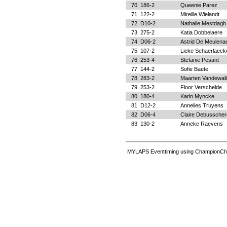
70
186-2
Queenie Parez
71
122-2
Mireille Wielandt
72
D10-2
Nathalie Mestdagh
73
275-2
Katia Dobbelaere
74
D06-2
Astrid De Meulena
75
107-2
Lieke Schaerlaeck
76
253-4
Stefanie Pesant
77
144-2
Sofie Baete
78
283-2
Maarten Vandewall
79
253-2
Floor Verschelde
80
180-4
Karin Myncke
81
D12-2
Annelies Truyens
82
D06-4
Claire Debusscher
83
130-2
Anneke Raevens
MYLAPS Eventtiming using ChampionChi