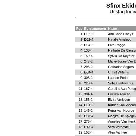
Sfinx Ekid
Uitslag Ind
Pos
Borstnummer
Naam
1
D02-2
Ann Sofie Claeys
2
D02-4
Natalie Ameloot
3
D04-2
Elke Rogge
4
138-4
Nathalie De Clercq
5
150-4
Sylvia De Keyster
6
247-2
Marie-Josée Van 
7
293-2
Catharina Segers
8
D04-4
Christ Willems
9
303-2
Laurien Pede
10
223-4
Sofie Himbrechts
11
167-4
Caroline Van Pete
12
304-4
Evelien Agache
13
153-2
Elvira Verleyen
14
D01-2
Katrien Van Vlaen
15
145-2
Petra Van Hoorde
16
D08-4
Marijke De Spiegel
17
278-4
Annelies Van Heck
18
D13-4
Vera Verbestel
19
152-4
Alien Vanhee