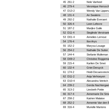
45
261-2
Nele Vanheel
46
279-4
Veronique Herssc
47
D13-2
Wendy Van Lipper
48
131-4
An Swalens
49
292-2
Nathalie Everaert
50
326-4
Leen Lefevre
51
187-2
Marijke Galle
52
D11-4
Sieglinde Verstraet
53
D01-4
Annelies Lernout
54
176-4
Ilse Arys
55
152-2
Marysa Louage
56
254-2
Nathalie De Sutter
57
144-4
Stefanie Mulleman
58
D09-2
Christine Roggem
59
215-4
Karlien De Smet
60
132-4
Griet Deruyck
61
174-2
Heidi Decaessteck
62
D11-2
Anja Verhoeyen
63
D10-4
Alexandra Vetritch
64
239-2
Gerda Nachtergae
65
313-2
Liesbeth Pottie
66
317-4
Annemarie De Sme
67
258-2
Katrien Malaise
68
252-2
Annemie Van den 
69
316-4
Murielle Martens