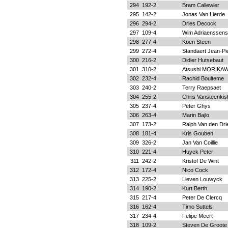
294
192-2
Bram Callewier
295
142-2
Jonas Van Lierde
296
294-2
Dries Decock
297
109-4
Wim Adriaenssens
298
277-4
Koen Steen
299
272-4
Standaert Jean-Pi
300
216-2
Didier Hutsebaut
301
310-2
Atsushi MORIKA
302
232-4
Rachid Boulteme
303
240-2
Terry Raepsaet
304
255-2
Chris Vansteenkis
305
237-4
Peter Ghys
306
263-4
Marin Bajlo
307
173-2
Ralph Van den Dr
308
181-4
Kris Gouben
309
326-2
Jan Van Coillie
310
221-4
Huyck Peter
311
242-2
Kristof De Wint
312
172-4
Nico Cock
313
225-2
Lieven Louwyck
314
190-2
Kurt Berth
315
217-4
Peter De Clercq
316
162-4
Timo Suttels
317
234-4
Felipe Meert
318
109-2
Steven De Groote