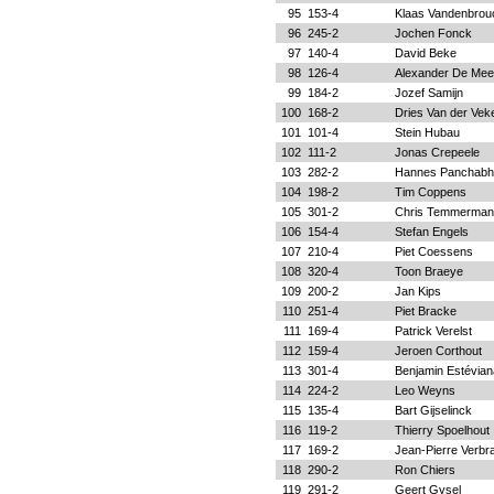
95
153-4
Klaas Vandenbrou
96
245-2
Jochen Fonck
97
140-4
David Beke
98
126-4
Alexander De Mee
99
184-2
Jozef Samijn
100
168-2
Dries Van der Vek
101
101-4
Stein Hubau
102
111-2
Jonas Crepeele
103
282-2
Hannes Panchabh
104
198-2
Tim Coppens
105
301-2
Chris Temmerman
106
154-4
Stefan Engels
107
210-4
Piet Coessens
108
320-4
Toon Braeye
109
200-2
Jan Kips
110
251-4
Piet Bracke
111
169-4
Patrick Verelst
112
159-4
Jeroen Corthout
113
301-4
Benjamin Estévian
114
224-2
Leo Weyns
115
135-4
Bart Gijselinck
116
119-2
Thierry Spoelhout
117
169-2
Jean-Pierre Verbr
118
290-2
Ron Chiers
119
291-2
Geert Gysel