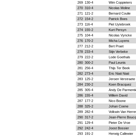
269
130-4
Wim Coppieters
270
310-4
Nicolas Moline
271
121-2
Bernard Coulie
272
154-2
Patrick Boes
273
116-4
Piet Uytebroek
274
155-2
Kurt Persyn
275
104-4
Nicolas Vyncke
276
170-2
Micha Luyens
277
212-2
Bert Praet
278
233-4
Stijn Verbeke
279
222-2
Lode Goethals
280
300-2
Paul Leunis
281
256-4
Thijs Ter Beek
282
273-4
Eric Niati Niati
283
125-2
Jeroen Verstraete
284
230-2
Koen Bracquez
285
305-4
Andy De Parmenti
286
155-4
Willem David
287
177-2
Nico Boone
288
325-2
Johan Coene
289
282-4
Volkwin Van Herr
290
317-2
Jean-Pierre Bouc
291
129-4
Pieter De Vroe
292
242-4
Joost Bossier
293
191-2
Herwig Callewier