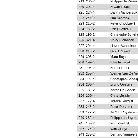
219
204-2
Philippe De Waele
220
300-4
Erwann Rault
221
224-4
Danny Vanderspi
222
241-2
Luc Soetens
223
218-2
Peter Cnockaert
224
133-2
Dries Potteau
225
196-2
Christophe Scheir
226
321-4
Davy Clauwaert
227
294-4
Lieven Vanholme
228
215-2
Geert Dhondt
229
305-2
Marc Buyle
230
199-4
Niko Fichefet
231
103-2
Bert Desmet
232
257-4
Werner Van De Ve
233
190-4
Christophe Schae
234
208-4
Bruno Oosters
235
189-2
Karen De Boeck
236
230-4
Chris Mercier
237
177-4
Jeroen Roegist
238
248-2
Peter Dervaux
239
172-2
Jo Van Ruyskensv
240
239-4
Philippe Lecluyse
241
157-2
Kurt Yserbyt
242
178-2
Wim Claeys
243
277-2
Bernard Vermeers