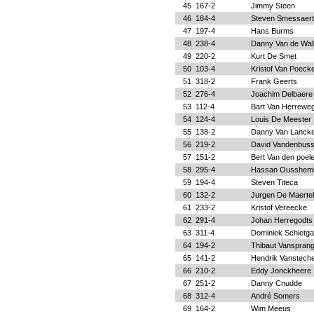
45
167-2
Jimmy Steen
46
184-4
Steven Smessaert
47
197-4
Hans Burms
48
238-4
Danny Van de Wal
49
220-2
Kurt De Smet
50
103-4
Kristof Van Poeck
51
318-2
Frank Geerts
52
276-4
Joachim Delbaere
53
112-4
Bart Van Herrewe
54
124-4
Louis De Meester
55
138-2
Danny Van Lanck
56
219-2
David Vandenbus
57
151-2
Bert Van den poel
58
295-4
Hassan Ousshem
59
194-4
Steven Titeca
60
132-2
Jurgen De Maertel
61
233-2
Kristof Vereecke
62
291-4
Johan Herregodts
63
311-4
Dominiek Schietga
64
194-2
Thibaut Vanspran
65
141-2
Hendrik Vanstech
66
210-2
Eddy Jonckheere
67
251-2
Danny Cnudde
68
312-4
André Somers
69
164-2
Wim Meeus