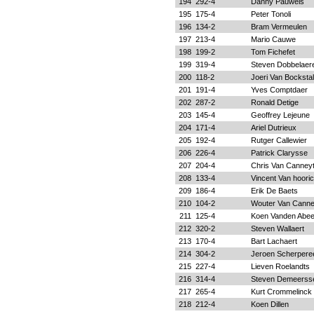
194
292-4
Danny Pauwels
195
175-4
Peter Tonoli
196
134-2
Bram Vermeulen
197
213-4
Mario Cauwe
198
199-2
Tom Fichefet
199
319-4
Steven Dobbelaer
200
118-2
Joeri Van Bockstal
201
191-4
Yves Comptdaer
202
287-2
Ronald Detige
203
145-4
Geoffrey Lejeune
204
171-4
Ariel Dutrieux
205
192-4
Rutger Callewier
206
226-4
Patrick Clarysse
207
204-4
Chris Van Canney
208
133-4
Vincent Van hoori
209
186-4
Erik De Baets
210
104-2
Wouter Van Canne
211
125-4
Koen Vanden Abee
212
320-2
Steven Wallaert
213
170-4
Bart Lachaert
214
304-2
Jeroen Scherpere
215
227-4
Lieven Roelandts
216
314-4
Steven Demeers
217
265-4
Kurt Crommelinck
218
212-4
Koen Dillen