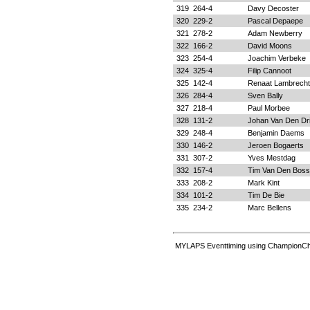
319
264-4
Davy Decoster
320
229-2
Pascal Depaepe
321
278-2
Adam Newberry
322
166-2
David Moons
323
254-4
Joachim Verbeke
324
325-4
Filip Cannoot
325
142-4
Renaat Lambrecht
326
284-4
Sven Bally
327
218-4
Paul Morbee
328
131-2
Johan Van Den Dr
329
248-4
Benjamin Daems
330
146-2
Jeroen Bogaerts
331
307-2
Yves Mestdag
332
157-4
Tim Van Den Bos
333
208-2
Mark Kint
334
101-2
Tim De Bie
335
234-2
Marc Bellens
MYLAPS Eventtiming using ChampionChi