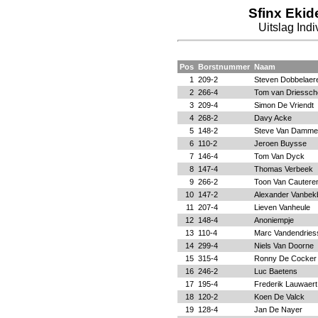
Sfinx Ekid
Uitslag Ind
Pos
Borstnummer
Naam
1
209-2
Steven Dobbelaer
2
266-4
Tom van Driessch
3
209-4
Simon De Vriendt
4
268-2
Davy Acke
5
148-2
Steve Van Damme
6
110-2
Jeroen Buysse
7
146-4
Tom Van Dyck
8
147-4
Thomas Verbeek
9
266-2
Toon Van Cautere
10
147-2
Alexander Vanbek
11
207-4
Lieven Vanheule
12
148-4
Anoniempje
13
110-4
Marc Vandendries
14
299-4
Niels Van Doorne
15
315-4
Ronny De Cocker
16
246-2
Luc Baetens
17
195-4
Frederik Lauwaert
18
120-2
Koen De Valck
19
128-4
Jan De Nayer