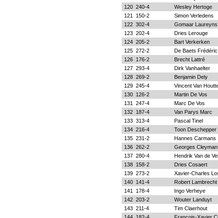
120
240-4
Wesley Hertoge
121
150-2
Simon Verledens
122
302-4
Gomaar Laureyns
123
202-4
Dries Lerouge
124
205-2
Bart Verkerken
125
272-2
De Baets Frédéric
126
176-2
Brecht Lattré
127
293-4
Dirk Vanhaelter
128
269-2
Benjamin Dely
129
245-4
Vincent Van Houtt
130
126-2
Martin De Vos
131
247-4
Marc De Vos
132
187-4
Van Parys Marc
133
313-4
Pascal Tinel
134
216-4
Toon Deschepper
135
231-2
Hannes Carmans
136
262-2
Georges Cleyman
137
280-4
Hendrik Van de Ve
138
158-2
Dries Cosaert
139
273-2
Xavier-Charles L
140
141-4
Robert Lambrecht
141
178-4
Ingo Verheye
142
203-2
Wouter Landuyt
143
211-4
Tim Claerhout
144
182-4
François-Xavier 