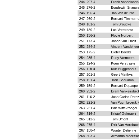
244
297-4
Frank Vandelanott
245
276-2
Boudewijn Snauwa
246
196-4
Jan Van de Poel
247
260-2
Bernard Timmerm
248
181-2
Tom Broucke
249
180-2
Luc Verstraete
250
136-2
Plovie Norbert
251
173-4
Johan Van Thielt
252
284-2
Vincent Vandehee
253
175-2
Dieter Boedts
254
235-4
Rudy Vermeers
255
124-2
Koen Verstraete
256
118-4
Kurt Buggenhout
257
201-2
Geert Matthys
258
151-4
Joris Beaumon
259
159-2
Bernard Depaepe
260
232-2
Bram Vankeirsbilc
261
116-2
Juan Carlos Pere
262
221-2
Van Puymbroeck K
263
231-4
Bart Wittevrongel
264
316-2
Kristof Geirnaert
265
312-2
Tom D'hont
266
275-4
Dirk Van Horebee
267
158-4
Wouter Detienne
268
303-4
Armando Meerss