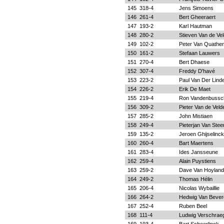
145
318-4
Jens Simoens
146
261-4
Bert Gheeraert
147
193-2
Karl Hautman
148
280-2
Stieven Van de Ve
149
102-2
Peter Van Quathe
150
161-2
Stefaan Lauwers
151
270-4
Bert Dhaese
152
307-4
Freddy D'havé
153
223-2
Paul Van Der Lind
154
226-2
Erik De Maet
155
219-4
Ron Vandenbussc
156
309-2
Pieter Van de Veld
157
285-2
John Mistiaen
158
249-4
Pieterjan Van Ste
159
135-2
Jeroen Ghijselinck
160
260-4
Bart Maertens
161
283-4
Ides Jansseune
162
259-4
Alain Puystiens
163
259-2
Dave Van Hoyland
164
249-2
Thomas Hélin
165
206-4
Nicolas Wybaillie
166
264-2
Hedwig Van Bever
167
252-4
Ruben Beel
168
111-4
Ludwig Verschrae