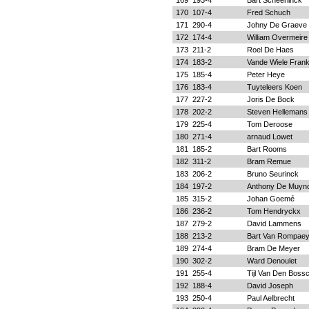
169
193-4
Bart Scheerlinck
170
107-4
Fred Schuch
171
290-4
Johny De Graeve
172
174-4
William Overmeire
173
211-2
Roel De Haes
174
183-2
Vande Wiele Fran
175
185-4
Peter Heye
176
183-4
Tuyteleers Koen
177
227-2
Joris De Bock
178
202-2
Steven Hellemans
179
225-4
Tom Deroose
180
271-4
arnaud Lowet
181
185-2
Bart Rooms
182
311-2
Bram Remue
183
206-2
Bruno Seurinck
184
197-2
Anthony De Muyn
185
315-2
Johan Goemé
186
236-2
Tom Hendryckx
187
279-2
David Lammens
188
213-2
Bart Van Rompae
189
274-4
Bram De Meyer
190
302-2
Ward Denoulet
191
255-4
Tijl Van Den Boss
192
188-4
David Joseph
193
250-4
Paul Aelbrecht