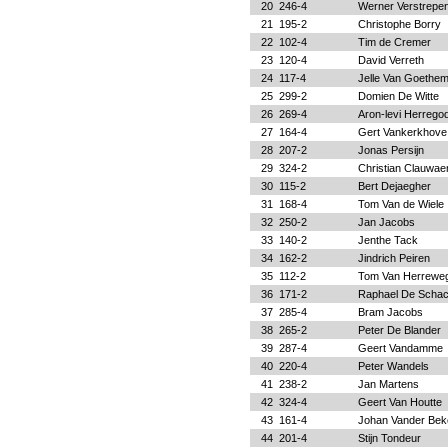
20
246-4
Werner Verstrepe
21
195-2
Christophe Borry
22
102-4
Tim de Cremer
23
120-4
David Verreth
24
117-4
Jelle Van Goethe
25
299-2
Domien De Witte
26
269-4
Aron-levi Herrego
27
164-4
Gert Vankerkhove
28
207-2
Jonas Persijn
29
324-2
Christian Clauwaer
30
115-2
Bert Dejaegher
31
168-4
Tom Van de Wiele
32
250-2
Jan Jacobs
33
140-2
Jenthe Tack
34
162-2
Jindrich Peiren
35
112-2
Tom Van Herrewe
36
171-2
Raphael De Schac
37
285-4
Bram Jacobs
38
265-2
Peter De Blander
39
287-4
Geert Vandamme
40
220-4
Peter Wandels
41
238-2
Jan Martens
42
324-4
Geert Van Houtte
43
161-4
Johan Vander Bek
44
201-4
Stijn Tondeur