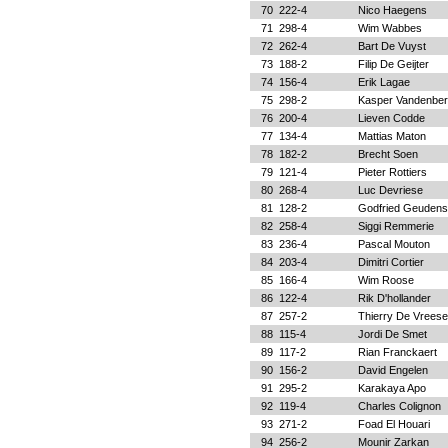
70
222-4
Nico Haegens
71
298-4
Wim Wabbes
72
262-4
Bart De Vuyst
73
188-2
Filip De Geijter
74
156-4
Erik Lagae
75
298-2
Kasper Vandenbe
76
200-4
Lieven Codde
77
134-4
Mattias Maton
78
182-2
Brecht Soen
79
121-4
Pieter Rottiers
80
268-4
Luc Devriese
81
128-2
Godfried Geudens
82
258-4
Siggi Remmerie
83
236-4
Pascal Mouton
84
203-4
Dimitri Cortier
85
166-4
Wim Roose
86
122-4
Rik D'hollander
87
257-2
Thierry De Vreese
88
115-4
Jordi De Smet
89
117-2
Rian Franckaert
90
156-2
David Engelen
91
295-2
Karakaya Apo
92
119-4
Charles Colignon
93
271-2
Foad El Houari
94
256-2
Mounir Zarkan