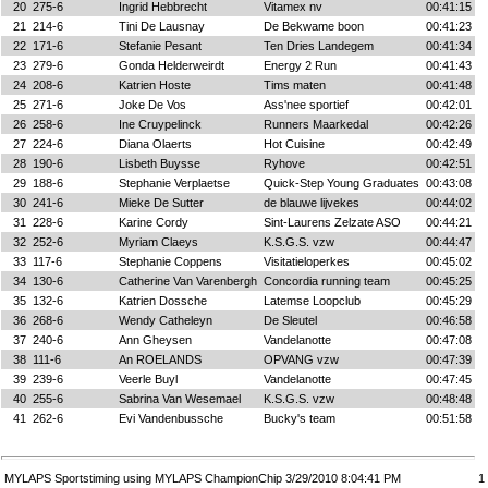
20
275-6
Ingrid Hebbrecht
Vitamex nv
00:41:15
21
214-6
Tini De Lausnay
De Bekwame boon
00:41:23
22
171-6
Stefanie Pesant
Ten Dries Landegem
00:41:34
23
279-6
Gonda Helderweirdt
Energy 2 Run
00:41:43
24
208-6
Katrien Hoste
Tims maten
00:41:48
25
271-6
Joke De Vos
Ass'nee sportief
00:42:01
26
258-6
Ine Cruypelinck
Runners Maarkedal
00:42:26
27
224-6
Diana Olaerts
Hot Cuisine
00:42:49
28
190-6
Lisbeth Buysse
Ryhove
00:42:51
29
188-6
Stephanie Verplaetse
Quick-Step Young Graduates
00:43:08
30
241-6
Mieke De Sutter
de blauwe lijvekes
00:44:02
31
228-6
Karine Cordy
Sint-Laurens Zelzate ASO
00:44:21
32
252-6
Myriam Claeys
K.S.G.S. vzw
00:44:47
33
117-6
Stephanie Coppens
Visitatieloperkes
00:45:02
34
130-6
Catherine Van Varenbergh
Concordia running team
00:45:25
35
132-6
Katrien Dossche
Latemse Loopclub
00:45:29
36
268-6
Wendy Catheleyn
De Sleutel
00:46:58
37
240-6
Ann Gheysen
Vandelanotte
00:47:08
38
111-6
An ROELANDS
OPVANG vzw
00:47:39
39
239-6
Veerle Buyl
Vandelanotte
00:47:45
40
255-6
Sabrina Van Wesemael
K.S.G.S. vzw
00:48:48
41
262-6
Evi Vandenbussche
Bucky's team
00:51:58
MYLAPS Sportstiming using MYLAPS ChampionChip 3/29/2010 8:04:41 PM
1