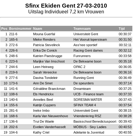
Sfinx Ekiden Gent 27-03-2010
Uitslag Individueel 7,2 km Vrouwen
Pos
Borstnummer
Naam
Teamnaam
Tijd
1
211-6
Mouna Guerfal
Universiteit Gent
00:30:37
2
165-6
Mieke Renders
Het Vooruit lopersteam
00:31:50
3
272-6
Patricia Stevelinck
Ass'nee sportief
00:32:11
4
226-6
Erika De Conick
Racing Gent dames
00:32:12
5
248-6
Katrien Paesbrugge
Funrunners
00:33:58
6
223-6
Marijke Van Imschoot
De Bekwame boon
00:35:18
7
244-6
Leen Heirweg
OPAC 2
00:36:05
8
219-6
Sarah Vereecke
De Bekwame boon
00:36:16
9
277-6
Davina Tondeleir
Running Gent
00:36:49
10
173-6
Ann De Smet
De speurders
00:37:14
11
141-6
Géraldine Braeckman
Dreamteam
00:37:25
12
108-6
Els Hendrickx
UCB - Finance team
00:37:33
13
140-6
Annelies Beel
SORESMA WATER
00:37:43
14
155-6
Katrijn Cuypers
SFINX TEAM 4
00:37:54
15
281-6
Ineke Imbo
Universiteit Gent
00:38:15
16
168-6
Karla Van Nieuwenhove
Vriendenkring RSZ
00:38:28
17
136-6
Trui De Waele
Basisschool Benedictuspoort
00:39:43
18
202-6
Evelien Vanderhasselt
MÖBIUS - Sixy Ladies
00:40:53
19
104-6
Kathy Criel
Adelante la Juventud
00:40:55