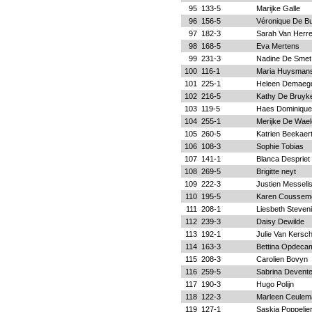
95
133-5
Marijke Galle
96
156-5
Véronique De B
97
182-3
Sarah Van Herr
98
168-5
Eva Mertens
99
231-3
Nadine De Smet
100
116-1
Maria Huysman
101
225-1
Heleen Demaeg
102
216-5
Kathy De Bruyk
103
119-5
Haes Dominique
104
255-1
Merijke De Wael
105
260-5
Katrien Beekaer
106
108-3
Sophie Tobias
107
141-1
Blanca Despriet
108
269-5
Brigitte neyt
109
222-3
Justien Messeli
110
195-5
Karen Coussem
111
208-1
Liesbeth Steven
112
239-3
Daisy Dewilde
113
192-1
Julie Van Kersc
114
163-3
Bettina Opdeca
115
208-3
Carolien Bovyn
116
259-5
Sabrina Devente
117
190-3
Hugo Polijn
118
122-3
Marleen Ceulem
119
127-1
Saskia Poppelie