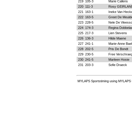
219
105-3
Marie Callens
220
111-3
Rosy GEIRLAN
221
163-1
Ineke Van Heck
222
163-5
Greet De Meuld
223
228-5
Nele De Vleess
224
174-3
Regina Dobbela
225
217-3
Lien Stevens
226
136-3
Hilde Maene
227
241-1
Marie-Anne Bae
228
202-5
Pris De Bondt
229
230-5
Free Verschrae
230
241-5
Marleen Hoste
231
203-3
Sofie Draeck
MYLAPS Sportstiming using MYLAPS 