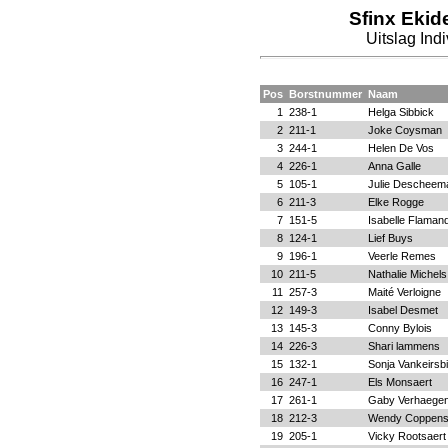
Sfinx Ekid
Uitslag Ind
Pos
Borstnummer
Naam
1
238-1
Helga Sibbick
2
211-1
Joke Coysman
3
244-1
Helen De Vos
4
226-1
Anna Galle
5
105-1
Julie Descheem
6
211-3
Elke Rogge
7
151-5
Isabelle Flaman
8
124-1
Lief Buys
9
196-1
Veerle Remes
10
211-5
Nathalie Michels
11
257-3
Maité Verloigne
12
149-3
Isabel Desmet
13
145-3
Conny Bylois
14
226-3
Shari lammens
15
132-1
Sonja Vankeirsbi
16
247-1
Els Monsaert
17
261-1
Gaby Verhaege
18
212-3
Wendy Coppen
19
205-1
Vicky Rootsaert