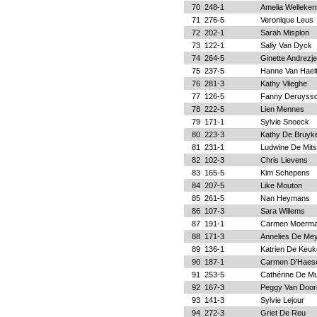
70
248-1
Amelia Welleken
71
276-5
Veronique Leus
72
202-1
Sarah Misplon
73
122-1
Sally Van Dyck
74
264-5
Ginette Andrezj
75
237-5
Hanne Van Hael
76
281-3
Kathy Vlieghe
77
126-5
Fanny Deruyss
78
222-5
Lien Mennes
79
171-1
Sylvie Snoeck
80
223-3
Kathy De Bruyk
81
231-1
Ludwine De Mits
82
102-3
Chris Lievens
83
165-5
Kim Schepens
84
207-5
Like Mouton
85
261-5
Nan Heymans
86
107-3
Sara Willems
87
191-1
Carmen Moerm
88
171-3
Annelies De Me
89
136-1
Katrien De Keuk
90
187-1
Carmen D'Haes
91
253-5
Cathérine De Mu
92
167-3
Peggy Van Door
93
141-3
Sylvie Lejour
94
272-3
Griet De Reu