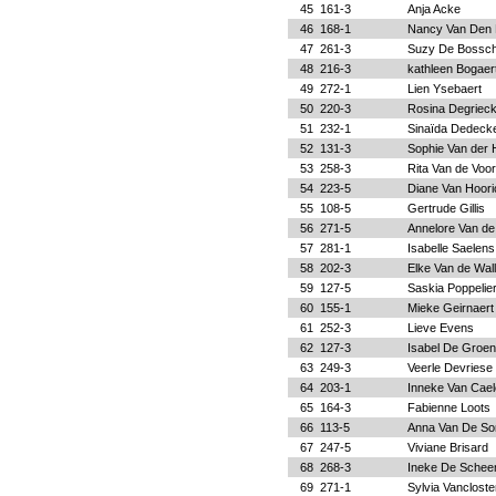
45
161-3
Anja Acke
46
168-1
Nancy Van Den 
47
261-3
Suzy De Bossc
48
216-3
kathleen Bogaer
49
272-1
Lien Ysebaert
50
220-3
Rosina Degriec
51
232-1
Sinaïda Dedeck
52
131-3
Sophie Van der
53
258-3
Rita Van de Voo
54
223-5
Diane Van Hoori
55
108-5
Gertrude Gillis
56
271-5
Annelore Van d
57
281-1
Isabelle Saelens
58
202-3
Elke Van de Wal
59
127-5
Saskia Poppelie
60
155-1
Mieke Geirnaert
61
252-3
Lieve Evens
62
127-3
Isabel De Groe
63
249-3
Veerle Devriese
64
203-1
Inneke Van Cae
65
164-3
Fabienne Loots
66
113-5
Anna Van De So
67
247-5
Viviane Brisard
68
268-3
Ineke De Sche
69
271-1
Sylvia Vancloste