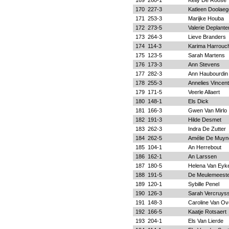
169
260-1
Kelly De Roose
170
227-3
Katleen Doolaeg
171
253-3
Marijke Houba
172
273-5
Valerie Deplante
173
264-3
Lieve Branders
174
114-3
Karima Harrouc
175
123-5
Sarah Martens
176
173-3
Ann Stevens
177
282-3
Ann Haubourdin
178
255-3
Annelies Vincent
179
171-5
Veerle Allaert
180
148-1
Els Dick
181
166-3
Gwen Van Mirlo
182
191-3
Hilde Desmet
183
262-3
Indra De Zutter
184
262-5
Amélie De Muyn
185
104-1
An Herrebout
186
162-1
An Larssen
187
180-5
Helena Van Eyk
188
191-5
De Meulemeeste
189
120-1
Sybille Penel
190
126-3
Sarah Vercruys
191
148-3
Caroline Van Ov
192
166-5
Kaatje Rotsaert
193
204-1
Els Van Lierde