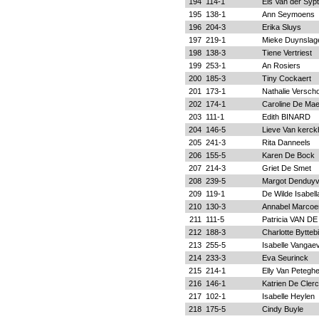
194
114-1
Els Van der Sypt
195
138-1
Ann Seymoens
196
204-3
Erika Sluys
197
219-1
Mieke Duynslag
198
138-3
Tiene Vertriest
199
253-1
An Rosiers
200
185-3
Tiny Cockaert
201
173-1
Nathalie Verscho
202
174-1
Caroline De Maer
203
111-1
Edith BINARD
204
146-5
Lieve Van kerc
205
241-3
Rita Danneels
206
155-5
Karen De Bock
207
214-3
Griet De Smet
208
239-5
Margot Denduyv
209
119-1
De Wilde Isabell
210
130-3
Annabel Marcoe
211
111-5
Patricia VAN D
212
188-3
Charlotte Bytteb
213
255-5
Isabelle Vangae
214
233-3
Eva Seurinck
215
214-1
Elly Van Petegh
216
146-1
Katrien De Cler
217
102-1
Isabelle Heylen
218
175-5
Cindy Buyle