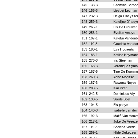
145
133-3
Christine Bernae
146
155-3
Liesbet Leyman
147
232-3
Helga Claeysse
148
259-3
Katelijne D'haey
149
265-1
Els De Brouwer
150
256-1
Evelien Ameye
151
107-1
Katelijn Vanden
152
110-3
Goedele Van der
153
180-1
Eva Hugaerts
154
183-1
Katline Heyman
155
276-3
Iris Steeman
156
168-3
Veronique Symo
157
187-5
Tine De Kooning
158
260-3
Anne Morisse
159
187-3
Ruwena Noyez
160
203-5
Kim Piret
161
242-5
Dominique Ally
162
130-5
Veerle Boel
163
104-5
Els pattyn
164
146-3
Isabelle van der
165
192-3
Maité Van Heuv
166
217-1
Joke De Vreeze
167
119-3
Boelens Veerle
168
259-1
Hilde Dekeyzer