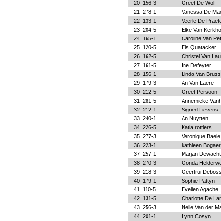
20
156-3
Greet De Wolf
21
278-1
Vanessa De Maer
22
133-1
Veerle De Praet
23
204-5
Elke Van Kerkh
24
165-1
Caroline Van P
25
120-5
Els Quatacker
26
162-5
Christel Van La
27
161-5
Ine Defeyter
28
156-1
Linda Van Bruss
29
179-3
An Van Laere
30
212-5
Greet Persoon
31
281-5
Annemieke Van
32
212-1
Sigried Lievens
33
240-1
An Nuytten
34
226-5
Katia rottiers
35
277-3
Veronique Baele
36
223-1
kathleen Bogaer
37
257-1
Marjan Dewacht
38
270-3
Gonda Helderwe
39
218-3
Geertrui Debos
40
179-1
Sophie Pattyn
41
110-5
Evelien Agache
42
131-5
Charlotte De La
43
256-3
Nelle Van der M
44
201-1
Lynn Cosyn