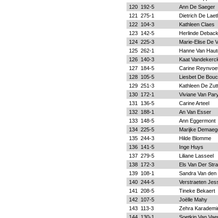
120
192-5
Ann De Saeger
121
275-1
Dietrich De Lae
122
104-3
Kathleen Claes
123
142-5
Herlinde Debac
124
225-3
Marie-Elise De 
125
262-1
Hanne Van Haut
126
140-3
Kaat Vandekerc
127
184-5
Carine Reynvoe
128
105-5
Liesbet De Bou
129
251-3
Kathleen De Zut
130
172-1
Viviane Van Par
131
136-5
Carine Arteel
132
188-1
An Van Esser
133
148-5
Ann Eggermont
134
225-5
Marijke Demaeg
135
244-3
Hilde Blomme
136
141-5
Inge Huys
137
279-5
Liliane Lasseel
138
172-3
Els Van Der Stra
139
108-1
Sandra Van den
140
244-5
Verstraeten Jes
141
208-5
Tineke Bekaert
142
107-5
Joëlle Mahy
143
113-3
Zehra Karademi
144
130-1
Soetkin Van Vae